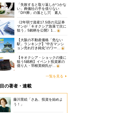
「失敗すると取り返しがつかな
い」葬儀社の手を借りない
「DIY葬」の落とし穴 素人
に…
《2年弱で資産17.5倍の元証券
マンが「キオクシア急落で次に
狙う」5銘柄を公開》1…
【大阪の不動産価格「危ない
駅」ランキング】“中古マンシ
ョン売れ行き鈍化”のワー…
【キオクシア・ショックの後に
狙う5銘柄】イベント投資家の
億り人・羽根英樹氏が…
一覧を見る
目の著者・連載
藤川里絵「さあ、投資を始めよ
う！」