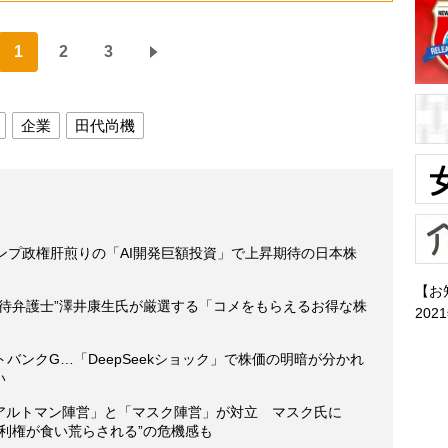
1
2
3
企業
田代尚機
ランプ政権肝煎りの「AI開発巨額投資」で上昇期待の日本株
【お
優待弁護士”澤井康生氏が厳選する「コメをもらえるお得な株
202
バンクG…「DeepSeekショック」で株価の明暗が分かれ
い
＆アルトマン陣営」と「マスク陣営」が対立 マスク氏に
利権が食い荒らされる”の危機感も