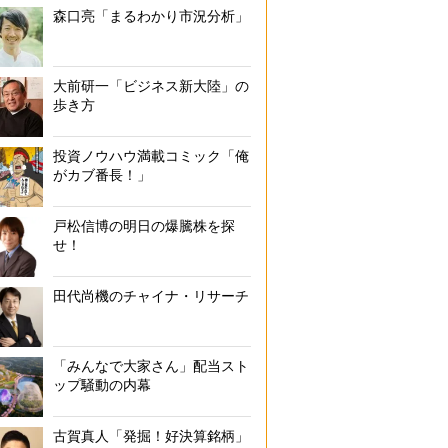
森口亮「まるわかり市況分析」
大前研一「ビジネス新大陸」の
歩き方
投資ノウハウ満載コミック「俺
がカブ番長！」
戸松信博の明日の爆騰株を探
せ！
田代尚機のチャイナ・リサーチ
「みんなで大家さん」配当スト
ップ騒動の内幕
古賀真人「発掘！好決算銘柄」