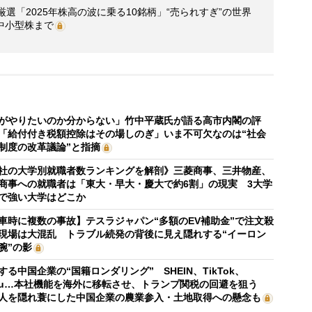
選「2025年株高の波に乗る10銘柄」“売られすぎ”の世界
中小型株まで
がやりたいのか分からない」竹中平蔵氏が語る高市内閣の評
「給付付き税額控除はその場しのぎ」いま不可欠なのは“社会
制度の改革議論”と指摘
社の大学別就職者数ランキングを解剖》三菱商事、三井物産、
商事への就職者は「東大・早大・慶大で約6割」の現実 3大学
で強い大学はどこか
車時に複数の事故】テスラジャパン“多額のEV補助金”で注文殺
現場は大混乱 トラブル続発の背後に見え隠れする“イーロン
腕”の影
する中国企業の“国籍ロンダリング” SHEIN、TikTok、
mu…本社機能を海外に移転させ、トランプ関税の回避を狙う
人を隠れ蓑にした中国企業の農業参入・土地取得への懸念も