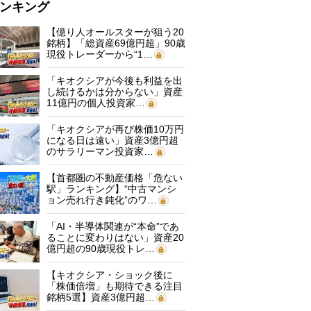
ンキング
【億り人オールスターが狙う20
銘柄】「総資産69億円超」90歳
現役トレーダーから“1…
「キオクシアが今後も利益を出
し続けるかは分からない」資産
11億円の個人投資家…
「キオクシアが再び株価10万円
になる日は遠い」資産3億円超
のサラリーマン投資家…
【首都圏の不動産価格「危ない
駅」ランキング】“中古マンシ
ョン売れ行き鈍化”のワ…
「AI・半導体関連が“本命”であ
ることに変わりはない」資産20
億円超の90歳現役トレ…
【キオクシア・ショック後に
「株価倍増」も期待できる注目
銘柄5選】資産3億円超…