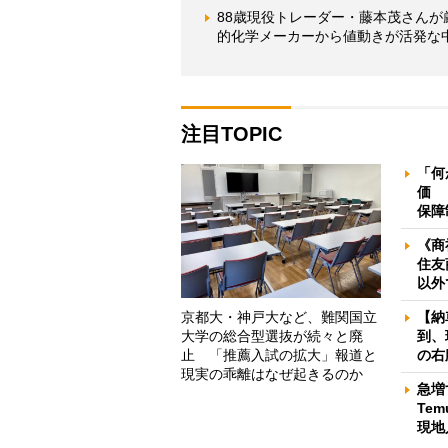
88歳現役トレーダー・藤本茂さんが厳
的化学メーカーから値動きが活発な
注目TOPIC
「何
価 
保障
《商
住友
以外
京都大・神戸大など、難関国立
【納
大学の総合型選抜が続々と廃
到、
止 「推薦入試の拡大」報道と
の右
現実の乖離はなぜ起きるのか
急増
Te
現地