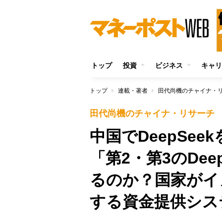
トップ
投資
ビジネス
キャリ
トップ
連載・著者
田代尚機のチャイナ・
田代尚機のチャイナ・リサーチ
中国でDeepSee
「第2・第3のDe
るのか？国家がイ
する資金提供シス