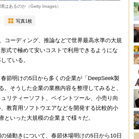
はあるのか（Getty Images）
写真1枚
数学、コーディング、推論などで世界最高水準の大規
ス形式で極めて安いコストで利用できるようにな
応している。
節明けの5日から多くの企業が「DeepSeek製
いる。そうした企業の業務内容を整理してみると、
キュリティーソフト、ペイントツール、小売り向
ル、教育用ソフトウエアなどを開発する比較的小
医療といった大規模の企業まで様々だ。
の値動きについて、春節休場明けの5日から10日