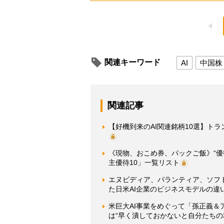
関連キーワード
AI
中国株
関連記事
【好機到来のAI関連銘柄10選】ト
《現物、おこめ券、パックご飯》“
主優待10」一覧リスト
エヌビディア、パランティア、ソフト
た日米AI企業のビジネスモデルの違
米巨大AI事業をめぐって「孫正義
は“早く潰しておかないと自分たちの