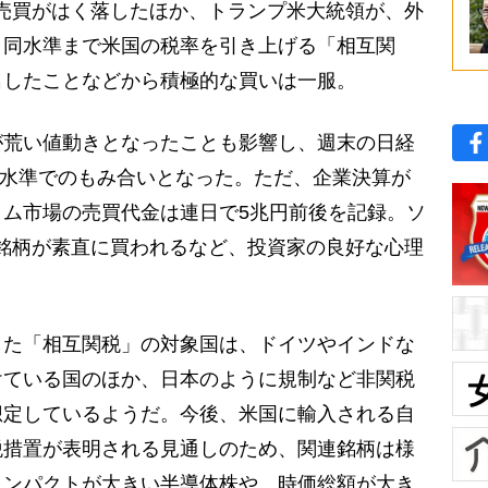
売買がはく落したほか、トランプ米大統領が、外
と同水準まで米国の税率を引き上げる「相互関
名したことなどから積極的な買いは一服。
荒い値動きとなったことも影響し、週末の日経
0円水準でのもみ合いとなった。ただ、企業決算が
ム市場の売買代金は連日で5兆円前後を記録。ソ
決算銘柄が素直に買われるなど、投資家の良好な心理
た「相互関税」の対象国は、ドイツやインドな
けている国のほか、日本のように規制など非関税
想定しているようだ。今後、米国に輸入される自
税措置が表明される見通しのため、関連銘柄は様
インパクトが大きい半導体株や、時価総額が大き