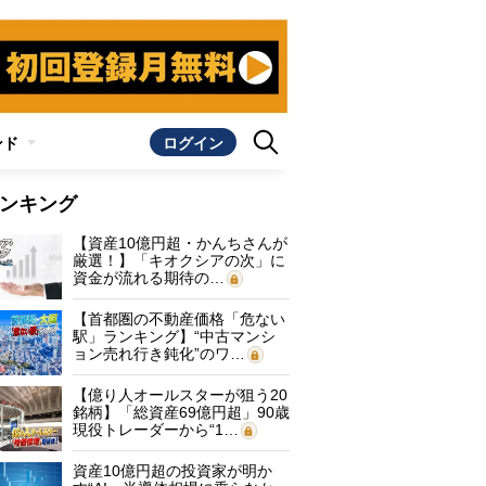
ンド
ログイン
ンキング
【資産10億円超・かんちさんが
厳選！】「キオクシアの次」に
資金が流れる期待の…
【首都圏の不動産価格「危ない
駅」ランキング】“中古マンシ
ョン売れ行き鈍化”のワ…
【億り人オールスターが狙う20
銘柄】「総資産69億円超」90歳
現役トレーダーから“1…
資産10億円超の投資家が明か