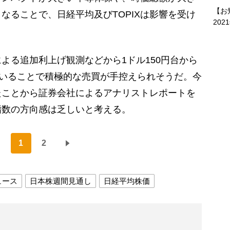
【お
なることで、日経平均及びTOPIXは影響を受け
202
る追加利上げ観測などから1ドル150円台から
ていることで積極的な売買が手控えられそうだ。今
たことから証券会社によるアナリストレポートを
指数の方向感は乏しいと考える。
1
2
ュース
日本株週間見通し
日経平均株価