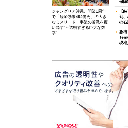
保障
ジャングリア沖縄、開業1周年
【納
で「経済効果494億円」の大き
到、
なミスリード 事業の苦戦を覆
の右
い隠す“不透明すぎる巨大な数
急増
字”
Te
現地