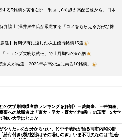
有する5銘柄を実名公開！利回り6％超え高配当株から、日本
優待弁護士”澤井康生氏が厳選する「コメをもらえるお得な株
厳選】長期保有に適した株主優待銘柄15選
選】「トランプ大統領就任」で上昇期待の6銘柄
さんが厳選「2025年株高の波に乗る10銘柄」
社の大学別就職者数ランキングを解剖》三菱商事、三井物産、
商事への就職者は「東大・早大・慶大で約6割」の現実 3大学
で強い大学はどこか
がやりたいのか分からない」竹中平蔵氏が語る高市内閣の評
「給付付き税額控除はその場しのぎ」いま不可欠なのは“社会