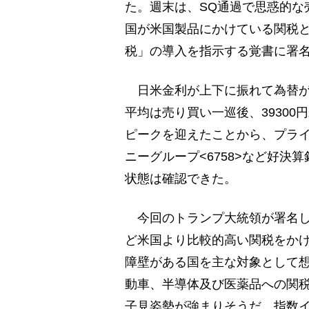
た。週末は、SQ通過で思惑的な
国が米国製品にかけている関税
税」の導入を指示する覚書に署
日米金利が上下に振れて為替が
平均は売り買い一巡後、3930
ピークを迎えたことから、プライ
ニーグループ<6758>など好
状態は確認できた。
今回のトランプ大統領が署名し
ど米国より比較的高い関税をか
障壁がある国を主な対象として
動車、半導体及び医薬品への関
子見姿勢が強まりそうだ。指数