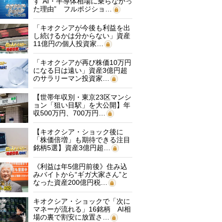
す“AI・半導体相場に乗らなかっ
た理由” フルポジショ…
「キオクシアが今後も利益を出
し続けるかは分からない」資産
11億円の個人投資家…
「キオクシアが再び株価10万円
になる日は遠い」資産3億円超
のサラリーマン投資家…
【世帯年収別・東京23区マンシ
ョン「狙い目駅」を大公開】年
収500万円、700万円…
【キオクシア・ショック後に
「株価倍増」も期待できる注目
銘柄5選】資産3億円超…
《利益は年5億円前後》住み込
みバイトから“ギガ大家さん”と
なった資産200億円税…
キオクシア・ショックで「次に
マネーが流れる」16銘柄 AI相
場の裏で割安に放置さ…