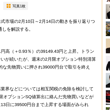
写真1枚
市場の2月10日～2月14日の動きを振り返りつ
見通しを解説する。
高（＋0.93％）の39149.43円と上昇。トラン
いが続いたが、週末の2月限オプション特別清算
な先物買いに押され39000円台で取引を終え
業界などについては相互関税の免除を検討して
限オプションSQ値算出に絡んだ先物買いなどが
3日に39500円台まで上昇する場面がみられ