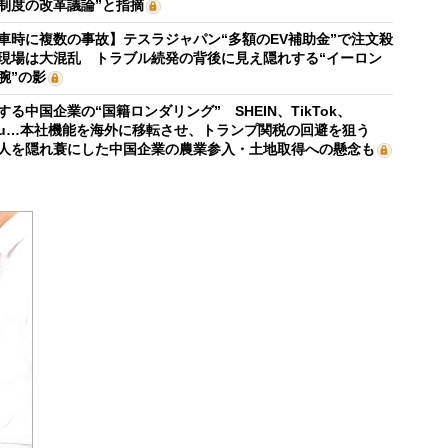
制度の改革議論”と指摘
車時に複数の事故】テスラジャパン“多額のEV補助金”で注文殺
現場は大混乱 トラブル続発の背後に見え隠れする“イーロン
腕”の影
する中国企業の“国籍ロンダリング” SHEIN、TikTok、
mu…本社機能を海外に移転させ、トランプ関税の回避を狙う
人を隠れ蓑にした中国企業の農業参入・土地取得への懸念も