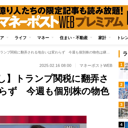
ア
ライフ
マネー
住まい・不動産
家計
トレ
【日本株週間見通し】トランプ関税に翻弄される地合いは変わらず 今週も個別株の物色は継続か
ラ
1
2025.02.16 08:00
マネーポストWEB
し】トランプ関税に翻弄さ
2
らず 今週も個別株の物色
3
4