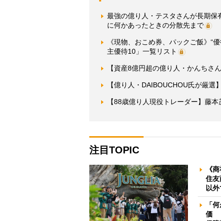
最強の億り人・テスタさんが長期保
に何かあったときの分散先まで
《現物、おこめ券、パックご飯》“
主優待10」一覧リスト
【資産8億円超の億り人・かんちさん
【億り人・DAIBOUCHOU氏が厳
【88歳億り人現役トレーダー】藤本茂
注目TOPIC
《商
住友
以外
「何
価 