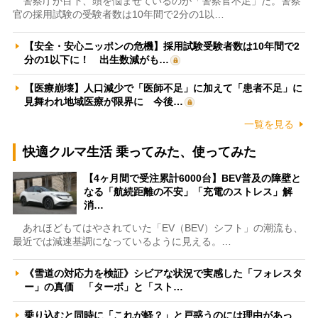
警察庁が目下、頭を悩ませているのが「警察官不足」だ。警察
官の採用試験の受験者数は10年間で2分の1以…
【安全・安心ニッポンの危機】採用試験受験者数は10年間で2
分の1以下に！ 出生数減がも…
【医療崩壊】人口減少で「医師不足」に加えて「患者不足」に
見舞われ地域医療が限界に 今後…
一覧を見る
快適クルマ生活 乗ってみた、使ってみた
【4ヶ月間で受注累計6000台】BEV普及の障壁と
なる「航続距離の不安」「充電のストレス」解
消…
あれほどもてはやされていた「EV（BEV）シフト」の潮流も、
最近では減速基調になっているように見える。…
《雪道の対応力を検証》シビアな状況で実感した「フォレスタ
ー」の真価 「ターボ」と「スト…
乗り込むと同時に「これが軽？」と戸惑うのには理由があっ