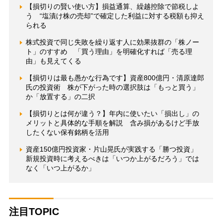
【損切りの賢い使い方】損益通算、繰越控除で節税しよ
う “塩漬け株の売却”で確定した利益に対する税額も抑え
られる
株式投資で同じ失敗を繰り返す人に効果抜群の「株ノー
ト」のすすめ 「買う理由」を明確化すれば「売る理
由」も見えてくる
【損切りは最も愚かな行為です】資産800億円・清原達郎
氏の投資術 株が下がった時の選択肢は「もっと買う」
か「放置する」の二択
【損切りとは何が違う？】年内に使いたい「損出し」の
メリットと具体的な手順を解説 含み損があるけど手放
したくない保有銘柄を活用
資産150億円投資家・片山晃氏が実践する「勝つ投資」
新規投資時に考えるべきは「いつか上がるだろう」では
なく「いつ上がるか」
注目TOPIC