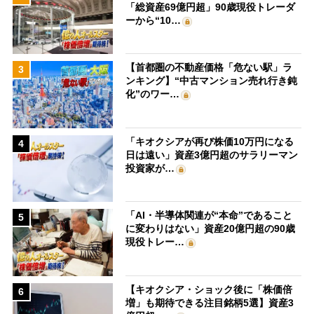
「総資産69億円超」90歳現役トレーダ
ーから“10…
【首都圏の不動産価格「危ない駅」ラ
3
ンキング】“中古マンション売れ行き鈍
化”のワー…
「キオクシアが再び株価10万円になる
4
日は遠い」資産3億円超のサラリーマン
投資家が…
「AI・半導体関連が“本命”であること
5
に変わりはない」資産20億円超の90歳
現役トレー…
【キオクシア・ショック後に「株価倍
6
増」も期待できる注目銘柄5選】資産3