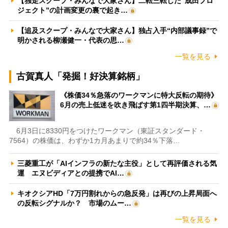
【独走スクープ・みんなで大家さん】二転三転した“成田プロ
ジェクト”の計画変更の裏で起き…
【追及スクープ・みんなで大家さん】独占入手“内部議事録”で
明かされる柳瀬健一・代表の思…
一覧を見る
古賀真人「発掘！好決算銘柄」
《株価34％急落のワークマンに特大反転の期待》
6月の売上低迷を吹き飛ばす第1四半期決算、…
6月3日に8330円をつけたワークマン（東証スタンダード・
7564）の株価は、わずか1カ月あまりで約34％下落…
三菱重工が「AIインフラの新たな主役」として再評価される気
運 エヌビディアとの提携でAI…
キオクシアHD「7万円割れからの急反発」は再びの上昇局面へ
の反転シグナルか？ 市場のムー…
一覧を見る