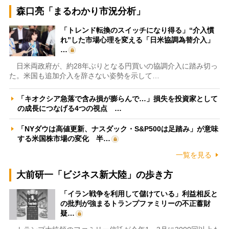
森口亮「まるわかり市況分析」
「トレンド転換のスイッチになり得る」“介入慣
れ”した市場心理を変える「日米協調為替介入」
…
日米両政府が、約28年ぶりとなる円買いの協調介入に踏み切っ
た。米国も追加介入を辞さない姿勢を示して…
「キオクシア急落で含み損が膨らんで…」損失を投資家として
の成長につなげる4つの視点 …
「NYダウは高値更新、ナスダック・S&P500は足踏み」が意味
する米国株市場の変化 半…
一覧を見る
大前研一「ビジネス新大陸」の歩き方
「イラン戦争を利用して儲けている」利益相反と
の批判が強まるトランプファミリーの不正蓄財
疑…