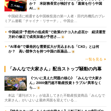
か？ 米財務長官が検討する「蒸留を行う中国
AI…
中国経済に精通する中国株投資の第一人者・田代尚機氏のプレ
ミアム連載「チャイナ・リサーチ」。中国企…
中国経済“予想外の低成長”で政策のテコ入れ必至か 経済運営
方針の修正で成長加速が予想さ…
“AI革命”で爆発的な需要拡大が見込まれる「CXO」とは何
か？ 高い競争力を持つ中国の医薬品…
一覧を見る
「みんなで大家さん」配当ストップ騒動の内幕
《ついに見えた問題の核心》「みんなで大家さ
ん」2000億円超不動産投資トラブル“異常なく
ら…
本誌『週刊ポスト』が追及してきた不動産投資商品「みんなで
大家さん」がいよいよ最終局面を迎えている…