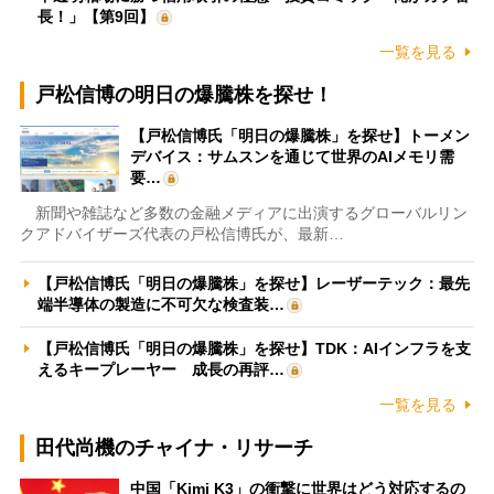
長！」【第9回】
一覧を見る
戸松信博の明日の爆騰株を探せ！
【戸松信博氏「明日の爆騰株」を探せ】トーメン
デバイス：サムスンを通じて世界のAIメモリ需
要…
新聞や雑誌など多数の金融メディアに出演するグローバルリン
クアドバイザーズ代表の戸松信博氏が、最新…
【戸松信博氏「明日の爆騰株」を探せ】レーザーテック：最先
端半導体の製造に不可欠な検査装…
【戸松信博氏「明日の爆騰株」を探せ】TDK：AIインフラを支
えるキープレーヤー 成長の再評…
一覧を見る
田代尚機のチャイナ・リサーチ
中国「Kimi K3」の衝撃に世界はどう対応するの