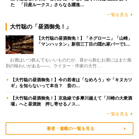
た 「日産ルークス」さらなる躍進…
一覧を見る
大竹聡の「昼酒御免！」
【大竹聡の昼酒御免！】「ネグローニ」「山崎」
「マンハッタン」新宿三丁目の隠れ家バーで1…
お酒はいつ飲んでもいいものだが、昼から飲むお酒にはまた格
別の味わいがある――。ライター・作家の大竹…
【大竹聡の昼酒御免！】今の若者は「なめろう」や「キヌカツ
ギ」を知らないって本当？ 昔の…
【大竹聡の昼酒御免！】京急線で多摩川越えて「川崎の大衆酒
場」へと昼酒旅 押し寄せるノス…
一覧を見る
著者・連載の一覧を見る