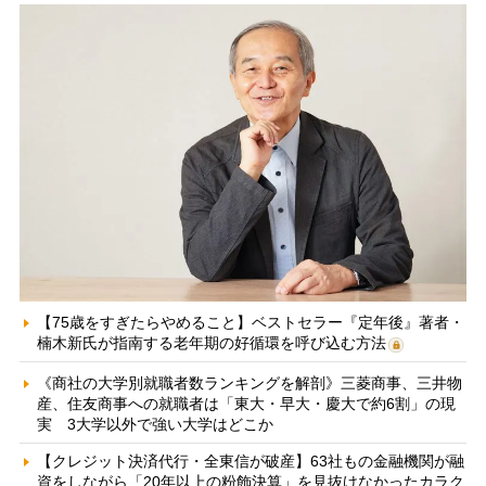
【75歳をすぎたらやめること】ベストセラー『定年後』著者・
楠木新氏が指南する老年期の好循環を呼び込む方法
《商社の大学別就職者数ランキングを解剖》三菱商事、三井物
産、住友商事への就職者は「東大・早大・慶大で約6割」の現
実 3大学以外で強い大学はどこか
【クレジット決済代行・全東信が破産】63社もの金融機関が融
資をしながら「20年以上の粉飾決算」を見抜けなかったカラク