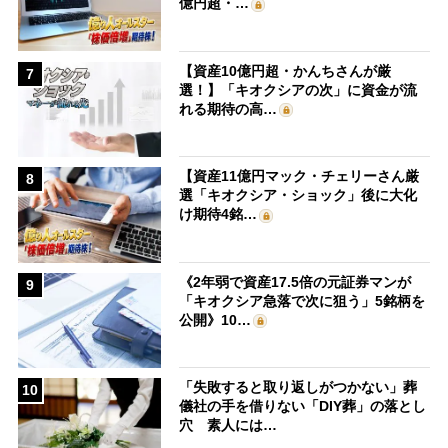
億円超・…
【資産10億円超・かんちさんが厳
7
選！】「キオクシアの次」に資金が流
れる期待の高…
【資産11億円マック・チェリーさん厳
8
選「キオクシア・ショック」後に大化
け期待4銘…
《2年弱で資産17.5倍の元証券マンが
9
「キオクシア急落で次に狙う」5銘柄を
公開》10…
「失敗すると取り返しがつかない」葬
10
儀社の手を借りない「DIY葬」の落とし
穴 素人には…