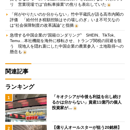
リ 営業現場では“自転車操業”の焦りも表出していた
「何がやりたいのか分からない」竹中平蔵氏が語る高市内閣の
評価 「給付付き税額控除はその場しのぎ」いま不可欠なの
は“社会保障制度の改革議論”と指摘
急増する中国企業の“国籍ロンダリング” SHEIN、TikTok、
Temu…本社機能を海外に移転させ、トランプ関税の回避を狙
う 現地人を隠れ蓑にした中国企業の農業参入・土地取得への
懸念も
関連記事
ランキング
「キオクシアが今後も利益を出し続け
1
るかは分からない」資産11億円の個人
投資家が…
【億り人オールスターが狙う20銘柄】
2