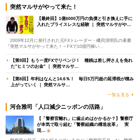
突然マルサがやって来た！
【最終回】1億6000万円の負債と引き換えに手に
入れたプライスレスな経験 ｜ 突然マルサがや…
2009年12月に発行された元FXトレーダー・磯貝清明氏の著書
『突然マルサがやって来た！～FXで10億円稼い…
【第9回】もう一度FXでリベンジ！ 種銭は差し押さえを免れ
た”ヒミツのお金” ｜ 突然マルサ…
【第8回】年利はなんと14.6％！ 毎日5万円超の延滞税が積み
上がっていく ｜ 突然マルサ…
一覧を見る
河合雅司「人口減少ニッポンの活路」
【「警察官離れ」に歯止めはかかるか？】警察庁
が本気で取り組む「警察組織の構造改革」 実
現…