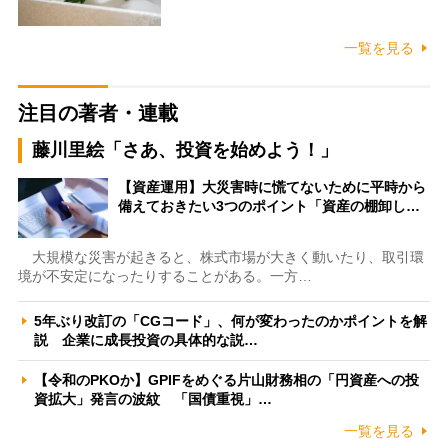
一覧を見る
注目の著者・連載
藤川里絵「さあ、投資を始めよう！」
【資産運用】大災害時に慌てないために平時から
備えておきたい3つのポイント「資産の棚卸し…
大規模な災害が起きると、株式市場が大きく動いたり、取引環
境が不安定になったりすることがある。一方…
5年ぶり改訂の「CGコード」、何が変わったのかポイントを解
説 企業に成長投資の具体的な説…
【令和のPKOか】GPIFをめぐる片山財務相の「円資産への投
資拡大」発言の波紋 「国債重視」…
一覧を見る