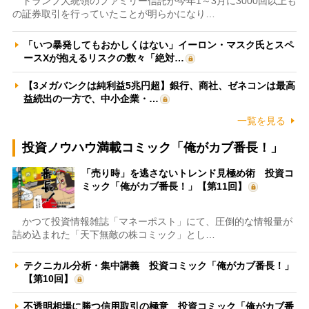
トランプ大統領のファミリー信託が今年1～3月に3000回以上も
の証券取引を行っていたことが明らかになり…
「いつ暴発してもおかしくはない」イーロン・マスク氏とスペ
ースXが抱えるリスクの数々「絶対…
【3メガバンクは純利益5兆円超】銀行、商社、ゼネコンは最高
益続出の一方で、中小企業・…
一覧を見る
投資ノウハウ満載コミック「俺がカブ番長！」
「売り時」を逃さないトレンド見極め術 投資コ
ミック「俺がカブ番長！」【第11回】
かつて投資情報雑誌「マネーポスト」にて、圧倒的な情報量が
詰め込まれた「天下無敵の株コミック」とし…
テクニカル分析・集中講義 投資コミック「俺がカブ番長！」
【第10回】
不透明相場に勝つ信用取引の極意 投資コミック「俺がカブ番