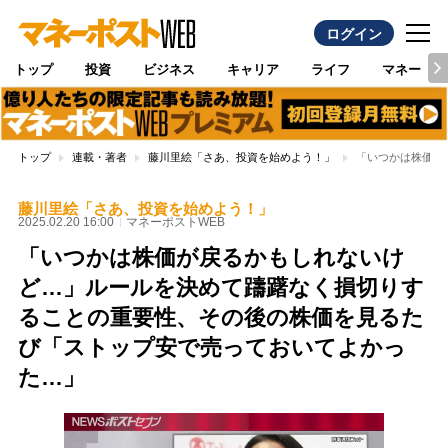
ログイン
トップ
投資
ビジネス
キャリア
ライフ
マネー
トップ
連載・著者
藤川里絵「さあ、投資を始めよう！」
「いつかは株価が
藤川里絵「さあ、投資を始めよう！」
2025.02.20 16:00
マネーポストWEB
「いつかは株価が戻るかもしれないけ
ど…」ルールを決めて躊躇なく損切りす
ることの重要性、その後の株価を見るた
び「ストップ安で売っておいてよかっ
た…」