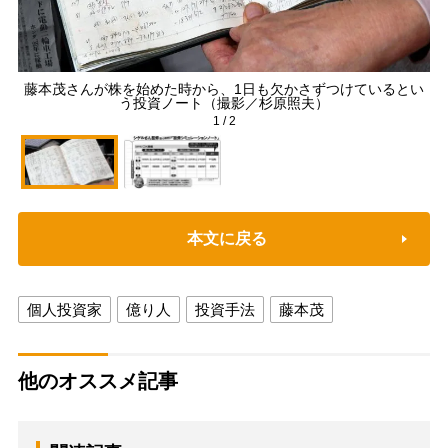
藤本茂さんが株を始めた時から、1日も欠かさずつけているとい
う投資ノート（撮影／杉原照夫）
1
/
2
本文に戻る
個人投資家
億り人
投資手法
藤本茂
他のオススメ記事