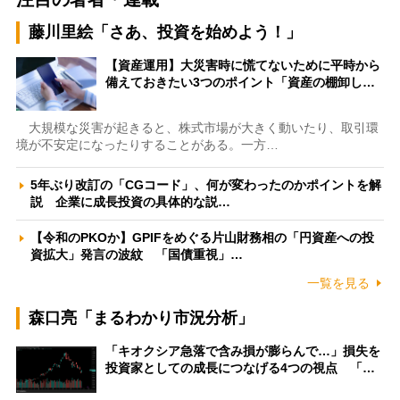
藤川里絵「さあ、投資を始めよう！」
【資産運用】大災害時に慌てないために平時から
備えておきたい3つのポイント「資産の棚卸し…
大規模な災害が起きると、株式市場が大きく動いたり、取引環
境が不安定になったりすることがある。一方…
5年ぶり改訂の「CGコード」、何が変わったのかポイントを解
説 企業に成長投資の具体的な説…
【令和のPKOか】GPIFをめぐる片山財務相の「円資産への投
資拡大」発言の波紋 「国債重視」…
一覧を見る
森口亮「まるわかり市況分析」
「キオクシア急落で含み損が膨らんで…」損失を
投資家としての成長につなげる4つの視点 「…