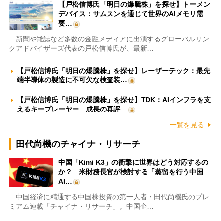
【戸松信博氏「明日の爆騰株」を探せ】トーメン
デバイス：サムスンを通じて世界のAIメモリ需
要…
新聞や雑誌など多数の金融メディアに出演するグローバルリン
クアドバイザーズ代表の戸松信博氏が、最新…
【戸松信博氏「明日の爆騰株」を探せ】レーザーテック：最先
端半導体の製造に不可欠な検査装…
【戸松信博氏「明日の爆騰株」を探せ】TDK：AIインフラを支
えるキープレーヤー 成長の再評…
一覧を見る
田代尚機のチャイナ・リサーチ
中国「Kimi K3」の衝撃に世界はどう対応するの
か？ 米財務長官が検討する「蒸留を行う中国
AI…
中国経済に精通する中国株投資の第一人者・田代尚機氏のプレ
ミアム連載「チャイナ・リサーチ」。中国企…