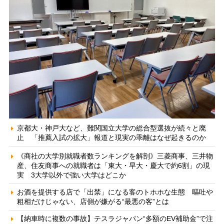
京都大・神戸大など、難関国立大学の総合型選抜が続々と廃
止 「推薦入試の拡大」報道と現実の乖離はなぜ起きるのか
《商社の大学別就職者数ランキングを解剖》三菱商事、三井物
産、住友商事への就職者は「東大・早大・慶大で約6割」の現
実 3大学以外で強い大学はどこか
お酒を提供する店で「出禁」になる客のトホホな生態 嘔吐や
粗相だけじゃない、店側が嫌がる“最悪の客”とは
【納車時に複数の事故】テスラジャパン“多額のEV補助金”で注