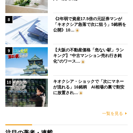
《2年弱で資産17.5倍の元証券マンが
8
「キオクシア急落で次に狙う」5銘柄を
公開》10…
【大阪の不動産価格「危ない駅」ラン
9
キング】“中古マンション売れ行き鈍
化”のワース…
キオクシア・ショックで「次にマネー
10
が流れる」16銘柄 AI相場の裏で割安
に放置され…
一覧を見る
注目の著者・連載