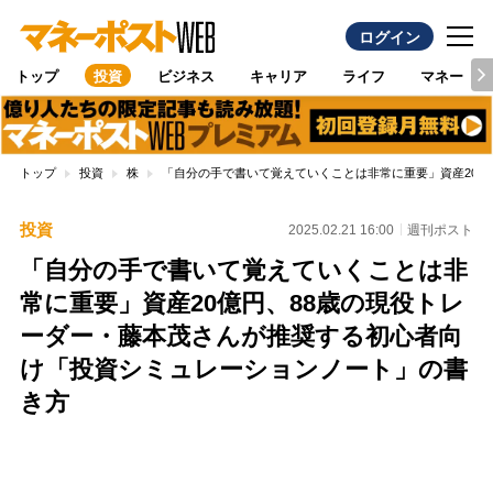
ログイン
トップ
投資
ビジネス
キャリア
ライフ
マネー
トップ
投資
株
「自分の手で書いて覚えていくことは非常に重要」資産20億
投資
2025.02.21 16:00
週刊ポスト
「自分の手で書いて覚えていくことは非
常に重要」資産20億円、88歳の現役トレ
ーダー・藤本茂さんが推奨する初心者向
け「投資シミュレーションノート」の書
き方
Loaded
:
96.70%
/
Unmute