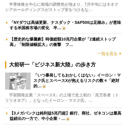
半導体株を中心に相場の調整色が強まり、7月中旬にはキオク
シアホールディングスがストップ安をつけるな…
「NYダウは高値更新、ナスダック・S&P500は足踏み」が意味
する米国株市場の変化 半…
【歴史的な爆騰劇】時価総額10兆円企業が「2連続ストップ
高」「制限値幅拡大」の衝撃 フ…
一覧を見る
大前研一「ビジネス新大陸」の歩き方
「いつ暴発してもおかしくはない」イーロン・マ
スク氏とスペースXが抱えるリスクの数々「絶対
的…
宇宙開発企業「スペースX」の上場で史上初の「兆万長者（ト
リリオネア）」となったイーロン・マスク氏。…
【3メガバンクは純利益5兆円超】銀行、商社、ゼネコンは最高
益続出の一方で、中小企業・…