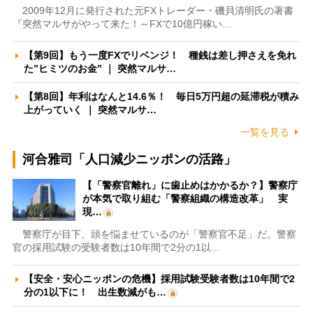
2009年12月に発行された元FXトレーダー・磯貝清明氏の著書
『突然マルサがやって来た！～FXで10億円稼い…
【第9回】もう一度FXでリベンジ！ 種銭は差し押さえを免れ
た”ヒミツのお金” ｜ 突然マルサ…
【第8回】年利はなんと14.6％！ 毎日5万円超の延滞税が積み
上がっていく ｜ 突然マルサ…
一覧を見る
河合雅司「人口減少ニッポンの活路」
【「警察官離れ」に歯止めはかかるか？】警察庁
が本気で取り組む「警察組織の構造改革」 実
現…
警察庁が目下、頭を悩ませているのが「警察官不足」だ。警察
官の採用試験の受験者数は10年間で2分の1以…
【安全・安心ニッポンの危機】採用試験受験者数は10年間で2
分の1以下に！ 出生数減がも…