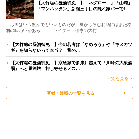
【大竹聡の昼酒御免！】「ネグローニ」「山崎」
「マンハッタン」新宿三丁目の隠れ家バーで1…
お酒はいつ飲んでもいいものだが、昼から飲むお酒にはまた格
別の味わいがある――。ライター・作家の大竹…
【大竹聡の昼酒御免！】今の若者は「なめろう」や「キヌカツ
ギ」を知らないって本当？ 昔の…
【大竹聡の昼酒御免！】京急線で多摩川越えて「川崎の大衆酒
場」へと昼酒旅 押し寄せるノス…
一覧を見る
著者・連載の一覧を見る