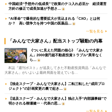
中国経済“予想外の低成長”で政策のテコ入れ必至か 経済運営
方針の修正で成長加速が予想さ…
“AI革命”で爆発的な需要拡大が見込まれる「CXO」とは何
か？ 高い競争力を持つ中国の医薬品…
一覧を見る
「みんなで大家さん」配当ストップ騒動の内幕
《ついに見えた問題の核心》「みんなで大家さ
ん」2000億円超不動産投資トラブル“異常なく
ら…
本誌『週刊ポスト』が追及してきた不動産投資商品「みんなで
大家さん」がいよいよ最終局面を迎えている…
【独走スクープ・みんなで大家さん】二転三転した“成田プロ
ジェクト”の計画変更の裏で起き…
【追及スクープ・みんなで大家さん】独占入手“内部議事録”で
明かされる柳瀬健一・代表の思…
一覧を見る