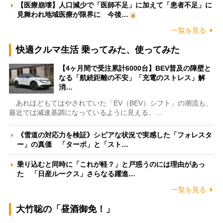
【医療崩壊】人口減少で「医師不足」に加えて「患者不足」に
見舞われ地域医療が限界に 今後…
一覧を見る
快適クルマ生活 乗ってみた、使ってみた
【4ヶ月間で受注累計6000台】BEV普及の障壁と
なる「航続距離の不安」「充電のストレス」解
消…
あれほどもてはやされていた「EV（BEV）シフト」の潮流も、
最近では減速基調になっているように見える。…
《雪道の対応力を検証》シビアな状況で実感した「フォレスタ
ー」の真価 「ターボ」と「スト…
乗り込むと同時に「これが軽？」と戸惑うのには理由があっ
た 「日産ルークス」さらなる躍進…
一覧を見る
大竹聡の「昼酒御免！」