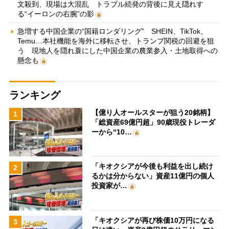
文殺到、現場は大混乱 トラブル続発の背後に見え隠れす
る“イーロンの右腕”の影
急増する中国企業の“国籍ロンダリング” SHEIN、TikTok、
Temu…本社機能を海外に移転させ、トランプ関税の回避を狙
う 現地人を隠れ蓑にした中国企業の農業参入・土地取得への
懸念も
ランキング
【億り人オールスターが狙う20銘柄】
1
「総資産69億円超」90歳現役トレーダ
ーから“10…
「キオクシアが今後も利益を出し続け
2
るかは分からない」資産11億円の個人
投資家が…
「キオクシアが再び株価10万円になる
3