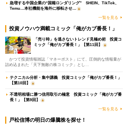
急増する中国企業の“国籍ロンダリング” SHEIN、TikTok、
Temu…本社機能を海外に移転させ…
一覧を見る
投資ノウハウ満載コミック「俺がカブ番長！」
「売り時」を逃さないトレンド見極め術 投資コ
ミック「俺がカブ番長！」【第11回】
かつて投資情報雑誌「マネーポスト」にて、圧倒的な情報量が
詰め込まれた「天下無敵の株コミック」とし…
テクニカル分析・集中講義 投資コミック「俺がカブ番長！」
【第10回】
不透明相場に勝つ信用取引の極意 投資コミック「俺がカブ番
長！」【第9回】
一覧を見る
戸松信博の明日の爆騰株を探せ！