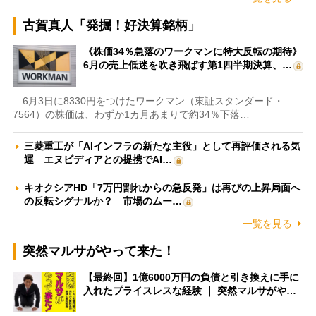
古賀真人「発掘！好決算銘柄」
《株価34％急落のワークマンに特大反転の期待》
6月の売上低迷を吹き飛ばす第1四半期決算、…
6月3日に8330円をつけたワークマン（東証スタンダード・
7564）の株価は、わずか1カ月あまりで約34％下落…
三菱重工が「AIインフラの新たな主役」として再評価される気
運 エヌビディアとの提携でAI…
キオクシアHD「7万円割れからの急反発」は再びの上昇局面へ
の反転シグナルか？ 市場のムー…
一覧を見る
突然マルサがやって来た！
【最終回】1億6000万円の負債と引き換えに手に
入れたプライスレスな経験 ｜ 突然マルサがや…