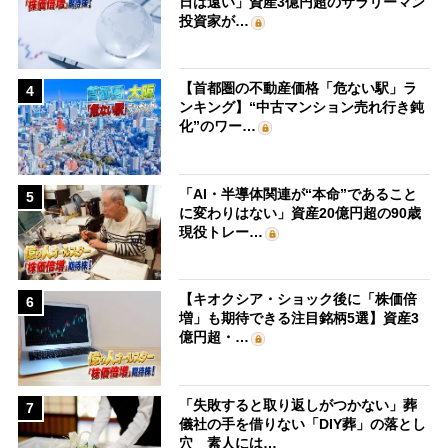
日は遠い」資産3億円超のサラリーマン
投資家が…
【首都圏の不動産価格「危ない駅」ラ
4
ンキング】“中古マンション売れ行き鈍
化”のワー…
「AI・半導体関連が“本命”であること
5
に変わりはない」資産20億円超の90歳
現役トレー…
【キオクシア・ショック後に「株価倍
6
増」も期待できる注目銘柄5選】資産3
億円超・…
「失敗すると取り返しがつかない」葬
7
儀社の手を借りない「DIY葬」の落とし
穴 素人には…