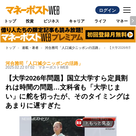
ログイン
トップ
投資
ビジネス
キャリア
ライフ
マネー
トップ
連載・著者
河合雅司「人口減少ニッポンの活路」
【大学2026年
河合雅司「人口減少ニッポンの活路」
2025.02.22 07:02
マネーポストWEB
【大学2026年問題】国立大学すら定員割
れは時間の問題…文科省も「大学じま
い」に舵を切ったが、そのタイミングは
あまりに遅すぎた
もっと見る
arrow_forward_ios