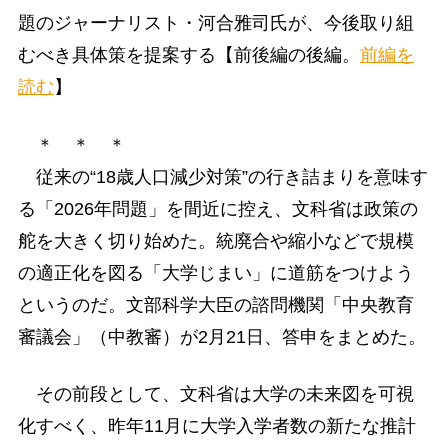
題のジャーナリスト・河合雅司氏が、今後取り組
むべき具体策を提案する【前後編の後編。
前編を
読む
】
＊ ＊ ＊
従来の“18歳人口減少対策”の行き詰まりを意味す
る「2026年問題」を間近に控え、文科省は政策の
舵を大きく切り始めた。統廃合や縮小などで規模
の適正化を図る「大学じまい」に道筋をつけよう
というのだ。文部科学大臣の諮問機関「中央教育
審議会」（中教審）が2月21日、答申をまとめた。
その前段として、文科省は大学の未来図を可視
化すべく、昨年11月に大学入学者数の新たな推計