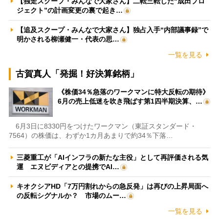
【独走スクープ・みんなで大家さん】二転三転した“成田プロ
ジェクト”の計画変更の裏で起き…
【追及スクープ・みんなで大家さん】独占入手“内部議事録”で
明かされる柳瀬健一・代表の思…
一覧を見る
古賀真人「発掘！好決算銘柄」
《株価34％急落のワークマンに特大反転の期待》
6月の売上低迷を吹き飛ばす第1四半期決算、…
6月3日に8330円をつけたワークマン（東証スタンダード・
7564）の株価は、わずか1カ月あまりで約34％下落…
三菱重工が「AIインフラの新たな主役」として再評価される気
運 エヌビディアとの提携でAI…
キオクシアHD「7万円割れからの急反発」は再びの上昇局面へ
の反転シグナルか？ 市場のムー…
一覧を見る