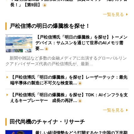
長！」【第9回】
一覧を見る
戸松信博の明日の爆騰株を探せ！
【戸松信博氏「明日の爆騰株」を探せ】トーメン
デバイス：サムスンを通じて世界のAIメモリ需
要…
新聞や雑誌など多数の金融メディアに出演するグローバルリン
クアドバイザーズ代表の戸松信博氏が、最新…
【戸松信博氏「明日の爆騰株」を探せ】レーザーテック：最先
端半導体の製造に不可欠な検査装…
【戸松信博氏「明日の爆騰株」を探せ】TDK：AIインフラを支
えるキープレーヤー 成長の再評…
一覧を見る
田代尚機のチャイナ・リサーチ
厳しい経済情勢をどう打開するか？中国の下半期