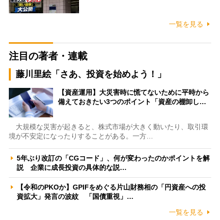
一覧を見る
注目の著者・連載
藤川里絵「さあ、投資を始めよう！」
【資産運用】大災害時に慌てないために平時から
備えておきたい3つのポイント「資産の棚卸し…
大規模な災害が起きると、株式市場が大きく動いたり、取引環
境が不安定になったりすることがある。一方…
5年ぶり改訂の「CGコード」、何が変わったのかポイントを解
説 企業に成長投資の具体的な説…
【令和のPKOか】GPIFをめぐる片山財務相の「円資産への投
資拡大」発言の波紋 「国債重視」…
一覧を見る