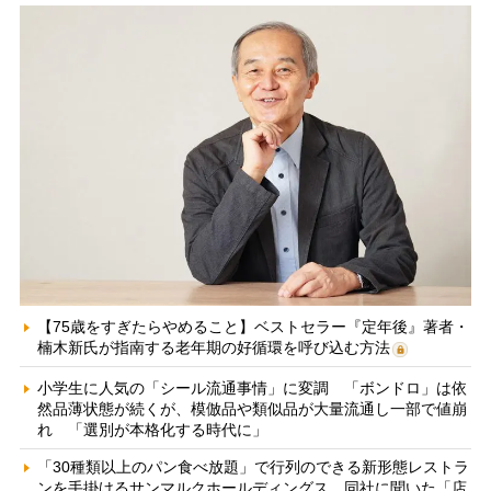
【75歳をすぎたらやめること】ベストセラー『定年後』著者・
楠木新氏が指南する老年期の好循環を呼び込む方法
小学生に人気の「シール流通事情」に変調 「ボンドロ」は依
然品薄状態が続くが、模倣品や類似品が大量流通し一部で値崩
れ 「選別が本格化する時代に」
「30種類以上のパン食べ放題」で行列のできる新形態レストラ
ンを手掛けるサンマルクホールディングス 同社に聞いた「店