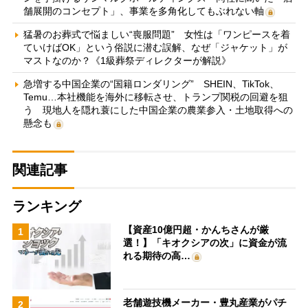
舗展開のコンセプト」、事業を多角化してもぶれない軸
猛暑のお葬式で悩ましい“喪服問題” 女性は「ワンピースを着
ていけばOK」という俗説に潜む誤解、なぜ「ジャケット」が
マストなのか？《1級葬祭ディレクターが解説》
急増する中国企業の“国籍ロンダリング” SHEIN、TikTok、
Temu…本社機能を海外に移転させ、トランプ関税の回避を狙
う 現地人を隠れ蓑にした中国企業の農業参入・土地取得への
懸念も
関連記事
ランキング
【資産10億円超・かんちさんが厳
1
選！】「キオクシアの次」に資金が流
れる期待の高…
老舗遊技機メーカー・豊丸産業がパチ
2