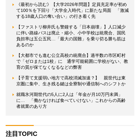
《最初から読む》【大学2026年問題】定員充足率が初め
て100％を下回り「大学全入時代」に新たな局面 「激減
する18歳人口の奪い合い」の行き着く先
【ファストリ柳井氏も警鐘する「日本崩壊」】人口減少
に伴い路線バスは廃止・縮小、小中学校は統廃合、国民
負担率は五公五民…「最大の国難」を乗り切る勝ち筋は
あるのか
【大都市でも進む公立高校の統廃合】過半数の市区町村
で「ゼロまたは1校」に 通学可能範囲に学校がない、教
育の質が保てなくなるなどの弊害
【子育て支援弱い地方で高校消滅加速？】 親世代は東
京圏に集中、生き残る鍵は全寮制や通信制へのシフトか
就職氷河期世代の5人に2人は「年金が月10万円未満」
に… 「働かなければ食べていけない」これからの高齢
者就業のあり方
注目TOPIC