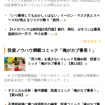
トランプ大統領のファミリー信託が今年1～3月に3000回以上も
の証券取引を行っていたことが明らかになり…
「いつ暴発してもおかしくはない」イーロン・マスク氏とスペ
ースXが抱えるリスクの数々「絶対…
【3メガバンクは純利益5兆円超】銀行、商社、ゼネコンは最高
益続出の一方で、中小企業・…
一覧を見る
投資ノウハウ満載コミック「俺がカブ番長！」
「売り時」を逃さないトレンド見極め術 投資コ
ミック「俺がカブ番長！」【第11回】
かつて投資情報雑誌「マネーポスト」にて、圧倒的な情報量が
詰め込まれた「天下無敵の株コミック」とし…
テクニカル分析・集中講義 投資コミック「俺がカブ番長！」
【第10回】
不透明相場に勝つ信用取引の極意 投資コミック「俺がカブ番