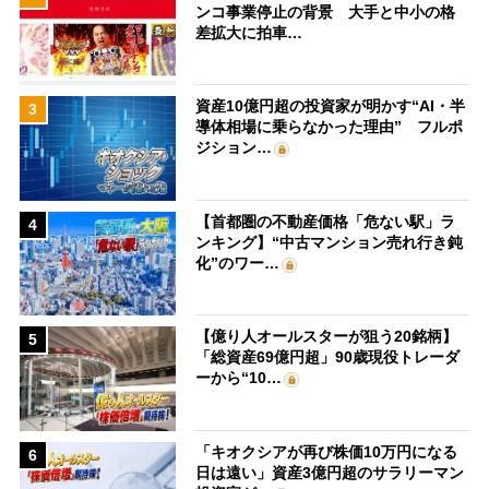
ンコ事業停止の背景 大手と中小の格
差拡大に拍車…
資産10億円超の投資家が明かす“AI・半
3
導体相場に乗らなかった理由” フルポ
ジション…
【首都圏の不動産価格「危ない駅」ラ
4
ンキング】“中古マンション売れ行き鈍
化”のワー…
【億り人オールスターが狙う20銘柄】
5
「総資産69億円超」90歳現役トレーダ
ーから“10…
「キオクシアが再び株価10万円になる
6
日は遠い」資産3億円超のサラリーマン