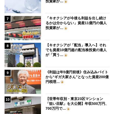
投資家が…
「キオクシアが今後も利益を出し続け
7
るかは分からない」資産11億円の個人
投資家が…
【キオクシアが「配当」導入へ】それ
8
でも資産10億円超の配当株投資の達人
が「買う…
《利益は年5億円前後》住み込みバイト
9
から“ギガ大家さん”となった資産200億
円税理…
【世帯年収別・東京23区マンション
10
「狙い目駅」を大公開】年収500万円、
700万円で…