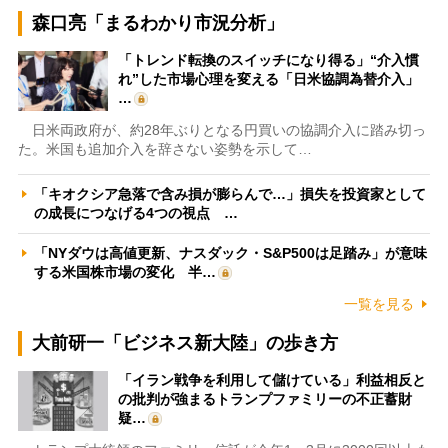
森口亮「まるわかり市況分析」
「トレンド転換のスイッチになり得る」“介入慣
れ”した市場心理を変える「日米協調為替介入」
…
日米両政府が、約28年ぶりとなる円買いの協調介入に踏み切っ
た。米国も追加介入を辞さない姿勢を示して…
「キオクシア急落で含み損が膨らんで…」損失を投資家として
の成長につなげる4つの視点 …
「NYダウは高値更新、ナスダック・S&P500は足踏み」が意味
する米国株市場の変化 半…
一覧を見る
大前研一「ビジネス新大陸」の歩き方
「イラン戦争を利用して儲けている」利益相反と
の批判が強まるトランプファミリーの不正蓄財
疑…