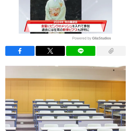
Powered by 
GliaStudios
Mute