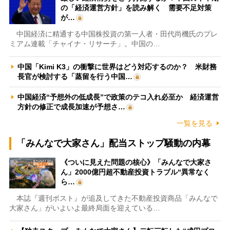
の「経済運営方針」を読み解く 需要不足対策
が…
中国経済に精通する中国株投資の第一人者・田代尚機氏のプレ
ミアム連載「チャイナ・リサーチ」。中国の…
中国「Kimi K3」の衝撃に世界はどう対応するのか？ 米財務
長官が検討する「蒸留を行う中国…
中国経済“予想外の低成長”で政策のテコ入れ必至か 経済運営
方針の修正で成長加速が予想さ…
一覧を見る
「みんなで大家さん」配当ストップ騒動の内幕
《ついに見えた問題の核心》「みんなで大家さ
ん」2000億円超不動産投資トラブル“異常なく
ら…
本誌『週刊ポスト』が追及してきた不動産投資商品「みんなで
大家さん」がいよいよ最終局面を迎えている…