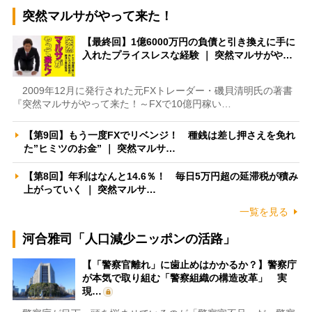
突然マルサがやって来た！
【最終回】1億6000万円の負債と引き換えに手に
入れたプライスレスな経験 ｜ 突然マルサがや…
2009年12月に発行された元FXトレーダー・磯貝清明氏の著書
『突然マルサがやって来た！～FXで10億円稼い…
【第9回】もう一度FXでリベンジ！ 種銭は差し押さえを免れ
た”ヒミツのお金” ｜ 突然マルサ…
【第8回】年利はなんと14.6％！ 毎日5万円超の延滞税が積み
上がっていく ｜ 突然マルサ…
一覧を見る
河合雅司「人口減少ニッポンの活路」
【「警察官離れ」に歯止めはかかるか？】警察庁
が本気で取り組む「警察組織の構造改革」 実
現…