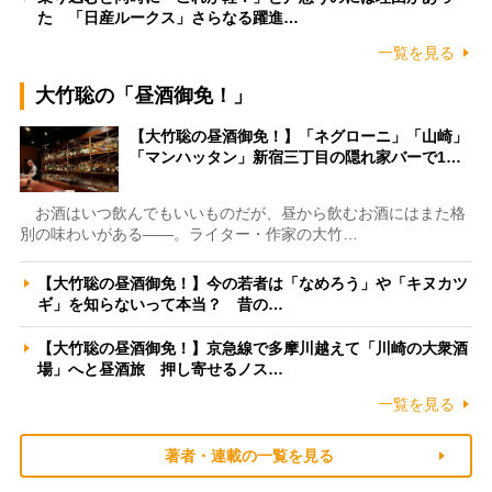
た 「日産ルークス」さらなる躍進…
一覧を見る
大竹聡の「昼酒御免！」
【大竹聡の昼酒御免！】「ネグローニ」「山崎」
「マンハッタン」新宿三丁目の隠れ家バーで1…
お酒はいつ飲んでもいいものだが、昼から飲むお酒にはまた格
別の味わいがある――。ライター・作家の大竹…
【大竹聡の昼酒御免！】今の若者は「なめろう」や「キヌカツ
ギ」を知らないって本当？ 昔の…
【大竹聡の昼酒御免！】京急線で多摩川越えて「川崎の大衆酒
場」へと昼酒旅 押し寄せるノス…
一覧を見る
著者・連載の一覧を見る