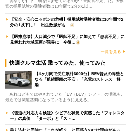
警察庁が目下、頭を悩ませているのが「警察官不足」だ。警察
官の採用試験の受験者数は10年間で2分の1以…
【安全・安心ニッポンの危機】採用試験受験者数は10年間で2
分の1以下に！ 出生数減がも…
【医療崩壊】人口減少で「医師不足」に加えて「患者不足」に
見舞われ地域医療が限界に 今後…
一覧を見る
快適クルマ生活 乗ってみた、使ってみた
【4ヶ月間で受注累計6000台】BEV普及の障壁と
なる「航続距離の不安」「充電のストレス」解
消…
あれほどもてはやされていた「EV（BEV）シフト」の潮流も、
最近では減速基調になっているように見える。…
《雪道の対応力を検証》シビアな状況で実感した「フォレスタ
ー」の真価 「ターボ」と「スト…
乗り込むと同時に「これが軽？」と戸惑うのには理由があっ