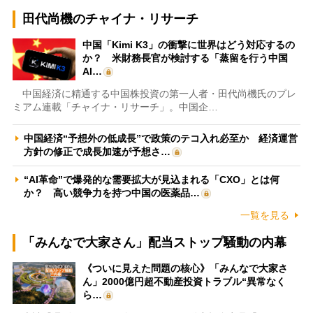
田代尚機のチャイナ・リサーチ
中国「Kimi K3」の衝撃に世界はどう対応するの
か？ 米財務長官が検討する「蒸留を行う中国
AI…
中国経済に精通する中国株投資の第一人者・田代尚機氏のプレ
ミアム連載「チャイナ・リサーチ」。中国企…
中国経済“予想外の低成長”で政策のテコ入れ必至か 経済運営
方針の修正で成長加速が予想さ…
“AI革命”で爆発的な需要拡大が見込まれる「CXO」とは何
か？ 高い競争力を持つ中国の医薬品…
一覧を見る
「みんなで大家さん」配当ストップ騒動の内幕
《ついに見えた問題の核心》「みんなで大家さ
ん」2000億円超不動産投資トラブル“異常なく
ら…