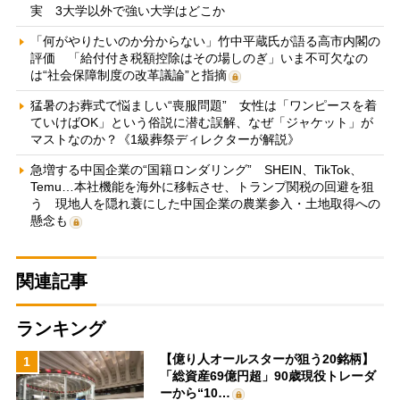
実 3大学以外で強い大学はどこか
「何がやりたいのか分からない」竹中平蔵氏が語る高市内閣の
評価 「給付付き税額控除はその場しのぎ」いま不可欠なの
は“社会保障制度の改革議論”と指摘
猛暑のお葬式で悩ましい“喪服問題” 女性は「ワンピースを着
ていけばOK」という俗説に潜む誤解、なぜ「ジャケット」が
マストなのか？《1級葬祭ディレクターが解説》
急増する中国企業の“国籍ロンダリング” SHEIN、TikTok、
Temu…本社機能を海外に移転させ、トランプ関税の回避を狙
う 現地人を隠れ蓑にした中国企業の農業参入・土地取得への
懸念も
関連記事
ランキング
【億り人オールスターが狙う20銘柄】
1
「総資産69億円超」90歳現役トレーダ
ーから“10…