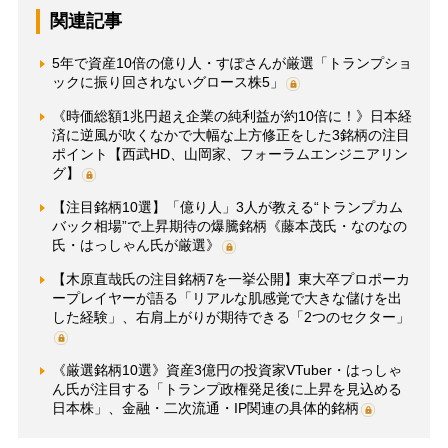
関連記事
5年で資産10倍の億り人・すぽさんが厳選「トランプショ
ックに振り回されないグロース株5」
《時価総額1兆円超え企業の純利益が約10倍に！》日本経
済に逆風が吹くなかで大幅な上方修正をした3銘柄の注目
ポイント【西武HD、山岡家、フォーラムエンジニアリン
グ】
【注目銘柄10選】「億り人」3人が教える“トランプカム
バック相場”で上昇期待の爆騰銘柄《藤本茂氏・なのなの
氏・はっしゃん氏が厳選》
【木原直哉氏の注目銘柄7を一挙公開】東大卒プロポーカ
ープレイヤーが語る「リアルな肌感覚で大きな儲けを出
した経験」、右肩上がりが期待できる「2つのセクター」
《厳選銘柄10選》資産3億円の投資家VTuber・はっしゃ
ん氏が注目する「トランプ政権発足後に上昇を見込める
日本株」、金融・二次流通・IP関連の具体的銘柄