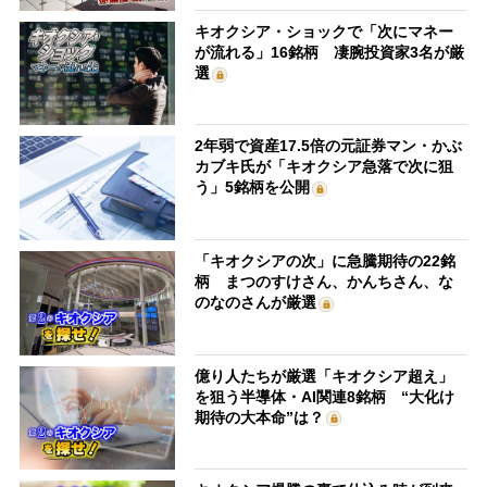
キオクシア・ショックで「次にマネー
が流れる」16銘柄 凄腕投資家3名が厳
選
2年弱で資産17.5倍の元証券マン・かぶ
カブキ氏が「キオクシア急落で次に狙
う」5銘柄を公開
「キオクシアの次」に急騰期待の22銘
柄 まつのすけさん、かんちさん、な
のなのさんが厳選
億り人たちが厳選「キオクシア超え」
を狙う半導体・AI関連8銘柄 “大化け
期待の大本命”は？