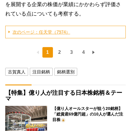
を展開する企業の株価が業績にかかわらず評価さ
れている点についても考察する。
次のページ：任天堂（7974）
1
2
3
4
古賀真人
注目銘柄
銘柄選別
【特集】億り人が注目する日本株銘柄＆テー
マ
【億り人オールスターが狙う20銘柄】
「総資産69億円超」の10人が選んだ注
目株