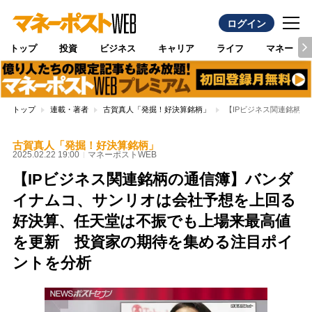
ログイン
トップ
投資
ビジネス
キャリア
ライフ
マネー
トップ
連載・著者
古賀真人「発掘！好決算銘柄」
【IPビジネス関連銘柄
古賀真人「発掘！好決算銘柄」
2025.02.22 19:00
マネーポストWEB
【IPビジネス関連銘柄の通信簿】バンダ
イナムコ、サンリオは会社予想を上回る
好決算、任天堂は不振でも上場来最高値
を更新 投資家の期待を集める注目ポイ
ントを分析