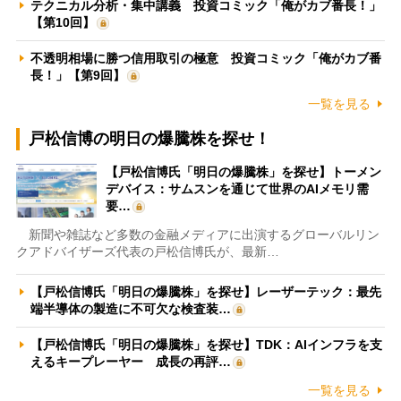
テクニカル分析・集中講義 投資コミック「俺がカブ番長！」
【第10回】
不透明相場に勝つ信用取引の極意 投資コミック「俺がカブ番
長！」【第9回】
一覧を見る
戸松信博の明日の爆騰株を探せ！
【戸松信博氏「明日の爆騰株」を探せ】トーメン
デバイス：サムスンを通じて世界のAIメモリ需
要…
新聞や雑誌など多数の金融メディアに出演するグローバルリン
クアドバイザーズ代表の戸松信博氏が、最新…
【戸松信博氏「明日の爆騰株」を探せ】レーザーテック：最先
端半導体の製造に不可欠な検査装…
【戸松信博氏「明日の爆騰株」を探せ】TDK：AIインフラを支
えるキープレーヤー 成長の再評…
一覧を見る