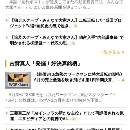
本誌『週刊ポスト』が追及してきた不動産投資商品「みんなで
大家さん」がいよいよ最終局面を迎えている…
【独走スクープ・みんなで大家さん】二転三転した“成田プロ
ジェクト”の計画変更の裏で起き…
【追及スクープ・みんなで大家さん】独占入手“内部議事録”で
明かされる柳瀬健一・代表の思…
一覧を見る
古賀真人「発掘！好決算銘柄」
《株価34％急落のワークマンに特大反転の期待》
6月の売上低迷を吹き飛ばす第1四半期決算、…
6月3日に8330円をつけたワークマン（東証スタンダード・
7564）の株価は、わずか1カ月あまりで約34％下落…
三菱重工が「AIインフラの新たな主役」として再評価される気
運 エヌビディアとの提携でAI…