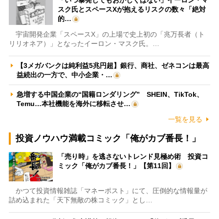
スク氏とスペースXが抱えるリスクの数々「絶対
的…
宇宙開発企業「スペースX」の上場で史上初の「兆万長者（ト
リリオネア）」となったイーロン・マスク氏。…
【3メガバンクは純利益5兆円超】銀行、商社、ゼネコンは最高
益続出の一方で、中小企業・…
急増する中国企業の“国籍ロンダリング” SHEIN、TikTok、
Temu…本社機能を海外に移転させ…
一覧を見る
投資ノウハウ満載コミック「俺がカブ番長！」
「売り時」を逃さないトレンド見極め術 投資コ
ミック「俺がカブ番長！」【第11回】
かつて投資情報雑誌「マネーポスト」にて、圧倒的な情報量が
詰め込まれた「天下無敵の株コミック」とし…