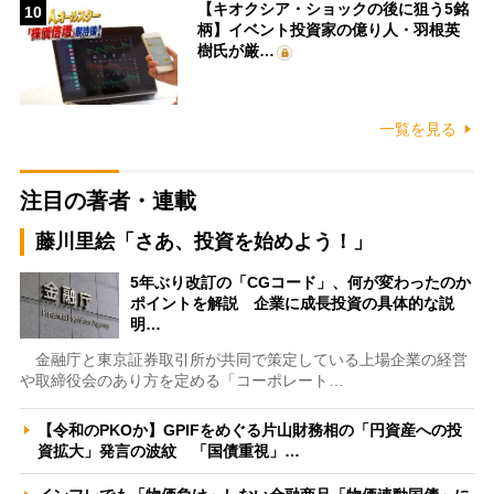
【キオクシア・ショックの後に狙う5銘
10
柄】イベント投資家の億り人・羽根英
樹氏が厳…
一覧を見る
注目の著者・連載
藤川里絵「さあ、投資を始めよう！」
5年ぶり改訂の「CGコード」、何が変わったのか
ポイントを解説 企業に成長投資の具体的な説
明…
金融庁と東京証券取引所が共同で策定している上場企業の経営
や取締役会のあり方を定める「コーポレート…
【令和のPKOか】GPIFをめぐる片山財務相の「円資産への投
資拡大」発言の波紋 「国債重視」…