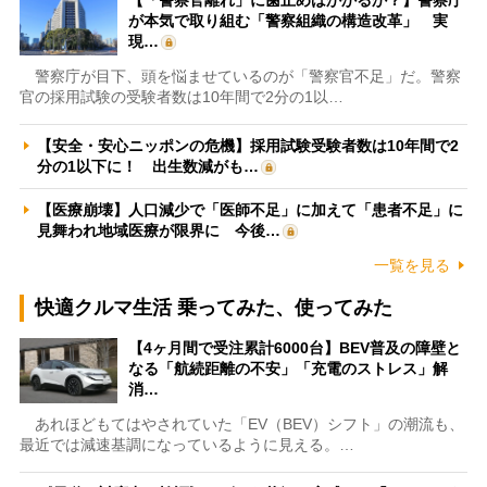
が本気で取り組む「警察組織の構造改革」 実
現…
警察庁が目下、頭を悩ませているのが「警察官不足」だ。警察
官の採用試験の受験者数は10年間で2分の1以…
【安全・安心ニッポンの危機】採用試験受験者数は10年間で2
分の1以下に！ 出生数減がも…
【医療崩壊】人口減少で「医師不足」に加えて「患者不足」に
見舞われ地域医療が限界に 今後…
一覧を見る
快適クルマ生活 乗ってみた、使ってみた
【4ヶ月間で受注累計6000台】BEV普及の障壁と
なる「航続距離の不安」「充電のストレス」解
消…
あれほどもてはやされていた「EV（BEV）シフト」の潮流も、
最近では減速基調になっているように見える。…