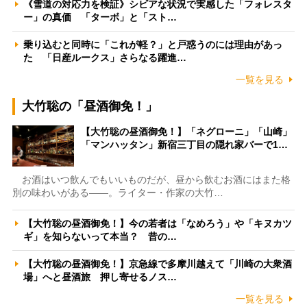
《雪道の対応力を検証》シビアな状況で実感した「フォレスタ
ー」の真価 「ターボ」と「スト…
乗り込むと同時に「これが軽？」と戸惑うのには理由があっ
た 「日産ルークス」さらなる躍進…
一覧を見る
大竹聡の「昼酒御免！」
【大竹聡の昼酒御免！】「ネグローニ」「山崎」
「マンハッタン」新宿三丁目の隠れ家バーで1…
お酒はいつ飲んでもいいものだが、昼から飲むお酒にはまた格
別の味わいがある――。ライター・作家の大竹…
【大竹聡の昼酒御免！】今の若者は「なめろう」や「キヌカツ
ギ」を知らないって本当？ 昔の…
【大竹聡の昼酒御免！】京急線で多摩川越えて「川崎の大衆酒
場」へと昼酒旅 押し寄せるノス…
一覧を見る