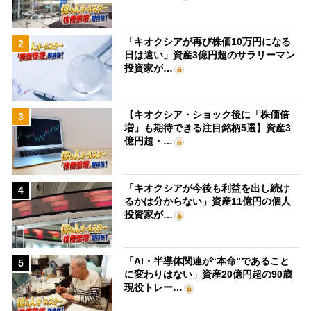
「キオクシアが再び株価10万円になる
2
日は遠い」資産3億円超のサラリーマン
投資家が…
【キオクシア・ショック後に「株価倍
3
増」も期待できる注目銘柄5選】資産3
億円超・…
「キオクシアが今後も利益を出し続け
4
るかは分からない」資産11億円の個人
投資家が…
「AI・半導体関連が“本命”であること
5
に変わりはない」資産20億円超の90歳
現役トレー…