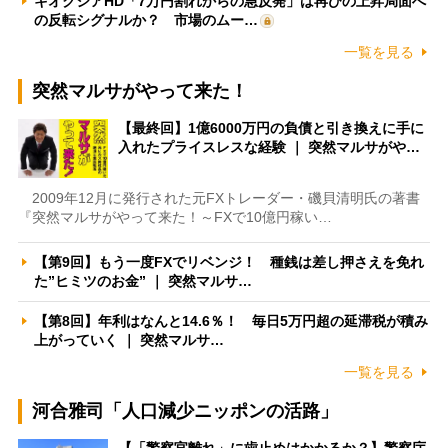
キオクシアHD「7万円割れからの急反発」は再びの上昇局面へ
の反転シグナルか？ 市場のムー…
一覧を見る
突然マルサがやって来た！
【最終回】1億6000万円の負債と引き換えに手に
入れたプライスレスな経験 ｜ 突然マルサがや…
2009年12月に発行された元FXトレーダー・磯貝清明氏の著書
『突然マルサがやって来た！～FXで10億円稼い…
【第9回】もう一度FXでリベンジ！ 種銭は差し押さえを免れ
た”ヒミツのお金” ｜ 突然マルサ…
【第8回】年利はなんと14.6％！ 毎日5万円超の延滞税が積み
上がっていく ｜ 突然マルサ…
一覧を見る
河合雅司「人口減少ニッポンの活路」
【「警察官離れ」に歯止めはかかるか？】警察庁