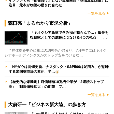
インフレでも「物価負け」しない金融商品「物価連動国債」に
注目 元本が物価の動きに合わせ…
一覧を見る
森口亮「まるわかり市況分析」
「キオクシア急落で含み損が膨らんで…」損失を
投資家としての成長につなげる4つの視点 「…
半導体株を中心に相場の調整色が強まり、7月中旬にはキオク
シアホールディングスがストップ安をつけるな…
「NYダウは高値更新、ナスダック・S&P500は足踏み」が意味
する米国株市場の変化 半…
【歴史的な爆騰劇】時価総額10兆円企業が「2連続ストップ
高」「制限値幅拡大」の衝撃 フ…
一覧を見る
大前研一「ビジネス新大陸」の歩き方
「いつ暴発してもおかしくはない」イーロン・マ