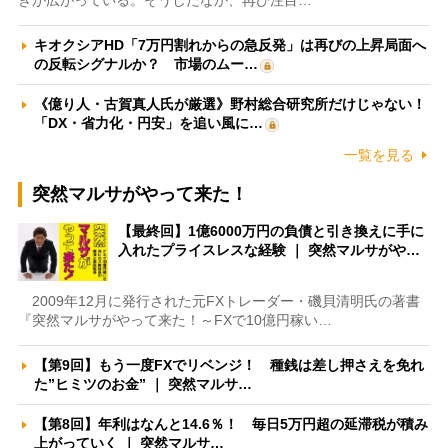
きが広がっている。そうしたなか、再び注目…
キオクシアHD「7万円割れからの急反発」は再びの上昇局面へ
の反転シグナルか？ 市場のムー…
《億り人・古賀真人氏が厳選》野村総合研究所だけじゃない！
「DX・省力化・円安」を追い風に…
一覧を見る
突然マルサがやって来た！
【最終回】1億6000万円の負債と引き換えに手に
入れたプライスレスな経験 ｜ 突然マルサがや…
2009年12月に発行された元FXトレーダー・磯貝清明氏の著書
『突然マルサがやって来た！～FXで10億円稼い…
【第9回】もう一度FXでリベンジ！ 種銭は差し押さえを免れ
た”ヒミツのお金” ｜ 突然マルサ…
【第8回】年利はなんと14.6％！ 毎日5万円超の延滞税が積み
上がっていく ｜ 突然マルサ…