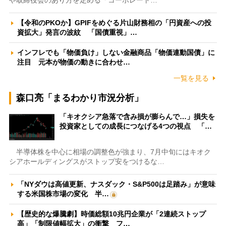
や取締役会のあり方を定める「コーポレート…
【令和のPKOか】GPIFをめぐる片山財務相の「円資産への投
資拡大」発言の波紋 「国債重視」…
インフレでも「物価負け」しない金融商品「物価連動国債」に
注目 元本が物価の動きに合わせ…
一覧を見る
森口亮「まるわかり市況分析」
「キオクシア急落で含み損が膨らんで…」損失を
投資家としての成長につなげる4つの視点 「…
半導体株を中心に相場の調整色が強まり、7月中旬にはキオク
シアホールディングスがストップ安をつけるな…
「NYダウは高値更新、ナスダック・S&P500は足踏み」が意味
する米国株市場の変化 半…
【歴史的な爆騰劇】時価総額10兆円企業が「2連続ストップ
高」「制限値幅拡大」の衝撃 フ…