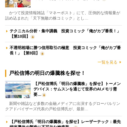
かつて投資情報雑誌「マネーポスト」にて、圧倒的な情報量が
詰め込まれた「天下無敵の株コミック」とし…
テクニカル分析・集中講義 投資コミック「俺がカブ番長！」
【第10回】
不透明相場に勝つ信用取引の極意 投資コミック「俺がカブ番
長！」【第9回】
一覧を見る
戸松信博の明日の爆騰株を探せ！
【戸松信博氏「明日の爆騰株」を探せ】トーメン
デバイス：サムスンを通じて世界のAIメモリ需
要…
新聞や雑誌など多数の金融メディアに出演するグローバルリン
クアドバイザーズ代表の戸松信博氏が、最新…
【戸松信博氏「明日の爆騰株」を探せ】レーザーテック：最先