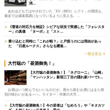
消…
あれほどもてはやされていた「EV（BEV）シフト」の潮流も、
最近では減速基調になっているように見える。…
《雪道の対応力を検証》シビアな状況で実感した「フォレスタ
ー」の真価 「ターボ」と「スト…
乗り込むと同時に「これが軽？」と戸惑うのには理由があっ
た 「日産ルークス」さらなる躍進…
一覧を見る
大竹聡の「昼酒御免！」
【大竹聡の昼酒御免！】「ネグローニ」「山崎」
「マンハッタン」新宿三丁目の隠れ家バーで1…
お酒はいつ飲んでもいいものだが、昼から飲むお酒にはまた格
別の味わいがある――。ライター・作家の大竹…
【大竹聡の昼酒御免！】今の若者は「なめろう」や「キヌカツ