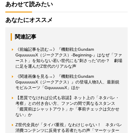
あわせて読みたい
あなたにオススメ
関連記事
《前編記事を読む→》『機動戦士Gundam
GquuuuuuX（ジークアクス）-Beginning-』はなぜ「ファ
ースト」を知らない若い世代にも“刺さった”のか？ 劇場
に足を運んだZ世代のリアルな声
《関連画像を見る→》『機動戦士Gundam
GquuuuuuX（ジークアクス）』の登場人物3人、最新鋭
モビルスーツ「GquuuuuuX」ほか
【悪質でなければ公式も容認】ネット上の「ネタバレ・
考察」との付き合い方、ファンの間で異なるスタンス
「鑑賞前はシャットアウト」か「事前チェックは欠かせ
ない」か
Z世代全員が「タイパ重視」なわけじゃない！ ネタバレ
消費コンテンツに反発する若者たちの声「マーケッター