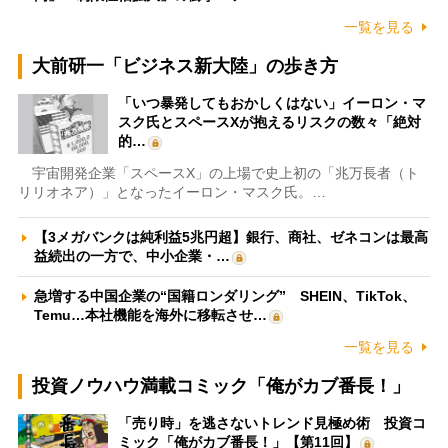
一覧を見る
大前研一「ビジネス新大陸」の歩き方
「いつ暴発してもおかしくはない」イーロン・マ
スク氏とスペースXが抱えるリスクの数々「絶対
的…
宇宙開発企業「スペースX」の上場で史上初の「兆万長者（ト
リリオネア）」となったイーロン・マスク氏。…
【3メガバンクは純利益5兆円超】銀行、商社、ゼネコンは最高
益続出の一方で、中小企業・…
急増する中国企業の“国籍ロンダリング” SHEIN、TikTok、
Temu…本社機能を海外に移転させ…
一覧を見る
投資ノウハウ満載コミック「俺がカブ番長！」
「売り時」を逃さないトレンド見極め術 投資コ
ミック「俺がカブ番長！」【第11回】