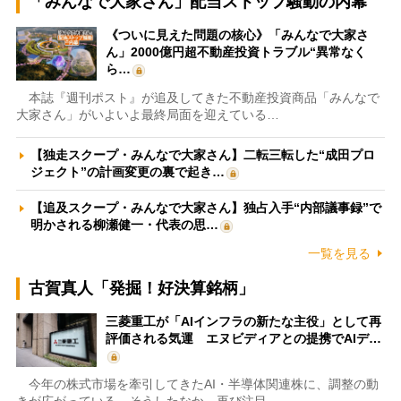
「みんなで大家さん」配当ストップ騒動の内幕
《ついに見えた問題の核心》「みんなで大家さ
ん」2000億円超不動産投資トラブル“異常なく
ら…
本誌『週刊ポスト』が追及してきた不動産投資商品「みんなで
大家さん」がいよいよ最終局面を迎えている…
【独走スクープ・みんなで大家さん】二転三転した“成田プロ
ジェクト”の計画変更の裏で起き…
【追及スクープ・みんなで大家さん】独占入手“内部議事録”で
明かされる柳瀬健一・代表の思…
一覧を見る
古賀真人「発掘！好決算銘柄」
三菱重工が「AIインフラの新たな主役」として再
評価される気運 エヌビディアとの提携でAIデ…
今年の株式市場を牽引してきたAI・半導体関連株に、調整の動