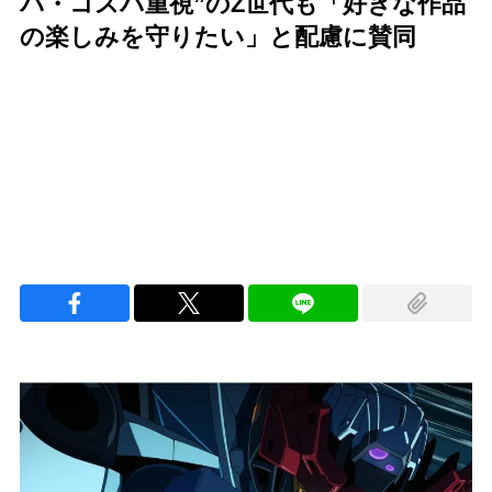
パ・コスパ重視”のZ世代も「好きな作品
の楽しみを守りたい」と配慮に賛同
Loaded
:
96.26%
/
Unmute