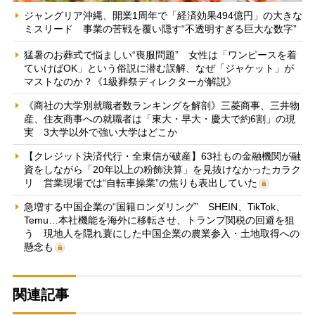
ジャングリア沖縄、開業1周年で「経済効果494億円」の大きな
ミスリード 事業の苦戦を覆い隠す“不透明すぎる巨大な数字”
猛暑のお葬式で悩ましい“喪服問題” 女性は「ワンピースを着
ていけばOK」という俗説に潜む誤解、なぜ「ジャケット」が
マストなのか？《1級葬祭ディレクターが解説》
《商社の大学別就職者数ランキングを解剖》三菱商事、三井物
産、住友商事への就職者は「東大・早大・慶大で約6割」の現
実 3大学以外で強い大学はどこか
【クレジット決済代行・全東信が破産】63社もの金融機関が融
資をしながら「20年以上の粉飾決算」を見抜けなかったカラク
リ 営業現場では“自転車操業”の焦りも表出していた
急増する中国企業の“国籍ロンダリング” SHEIN、TikTok、
Temu…本社機能を海外に移転させ、トランプ関税の回避を狙
う 現地人を隠れ蓑にした中国企業の農業参入・土地取得への
懸念も
関連記事