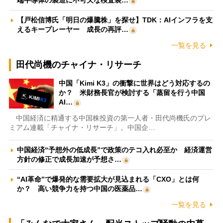
端半導体の製造に不可欠な検査装…
【戸松信博氏「明日の爆騰株」を探せ】TDK：AIインフラを支
えるキープレーヤー 成長の再評…
一覧を見る
田代尚機のチャイナ・リサーチ
中国「Kimi K3」の衝撃に世界はどう対応するの
か？ 米財務長官が検討する「蒸留を行う中国
AI…
中国経済に精通する中国株投資の第一人者・田代尚機氏のプレ
ミアム連載「チャイナ・リサーチ」。中国企…
中国経済“予想外の低成長”で政策のテコ入れ必至か 経済運営
方針の修正で成長加速が予想さ…
“AI革命”で爆発的な需要拡大が見込まれる「CXO」とは何
か？ 高い競争力を持つ中国の医薬品…
一覧を見る