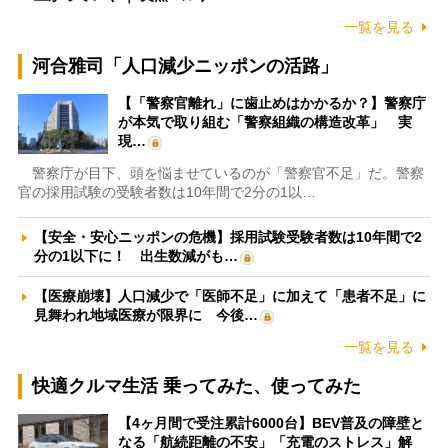
一覧を見る
河合雅司「人口減少ニッポンの活路」
【「警察官離れ」に歯止めはかかるか？】警察庁
が本気で取り組む「警察組織の構造改革」 実
現…
警察庁が目下、頭を悩ませているのが「警察官不足」だ。警察
官の採用試験の受験者数は10年間で2分の1以…
【安全・安心ニッポンの危機】採用試験受験者数は10年間で2
分の1以下に！ 出生数減がも…
【医療崩壊】人口減少で「医師不足」に加えて「患者不足」に
見舞われ地域医療が限界に 今後…
一覧を見る
快適クルマ生活 乗ってみた、使ってみた
【4ヶ月間で受注累計6000台】BEV普及の障壁と
なる「航続距離の不安」「充電のストレス」解