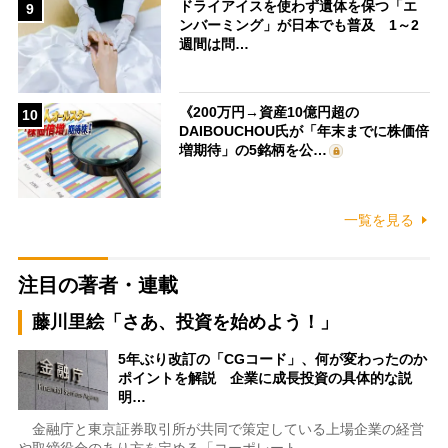
ドライアイスを使わず遺体を保つ「エ
9
ンバーミング」が日本でも普及 1～2
週間は問…
《200万円→資産10億円超の
10
DAIBOUCHOU氏が「年末までに株価倍
増期待」の5銘柄を公…
一覧を見る
注目の著者・連載
藤川里絵「さあ、投資を始めよう！」
5年ぶり改訂の「CGコード」、何が変わったのか
ポイントを解説 企業に成長投資の具体的な説
明…
金融庁と東京証券取引所が共同で策定している上場企業の経営