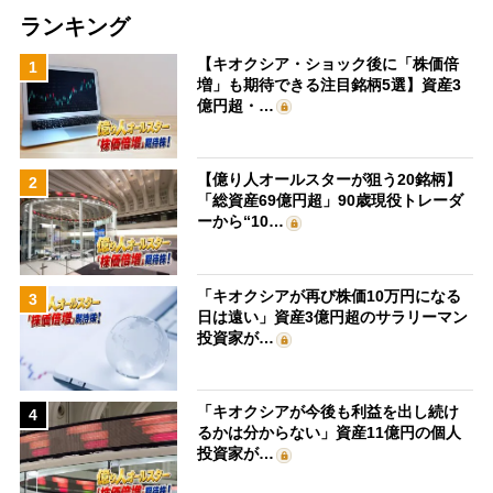
ランキング
【キオクシア・ショック後に「株価倍
1
増」も期待できる注目銘柄5選】資産3
億円超・…
【億り人オールスターが狙う20銘柄】
2
「総資産69億円超」90歳現役トレーダ
ーから“10…
「キオクシアが再び株価10万円になる
3
日は遠い」資産3億円超のサラリーマン
投資家が…
「キオクシアが今後も利益を出し続け
4
るかは分からない」資産11億円の個人
投資家が…