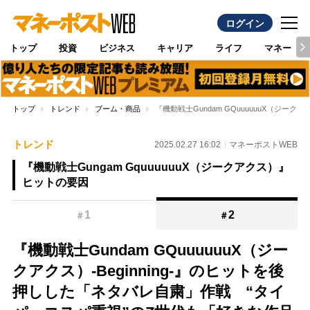
ログイン
トップ
投資
ビジネス
キャリア
ライフ
マネー
トップ
トレンド
ブーム・商品
『機動戦士Gundam GQuuuuuuX（ジ
トレンド
2025.02.27 16:02
マネーポストWEB
『機動戦士Gungam GquuuuuuX（ジークアクス）』
ヒットの要因
1
2
＃
＃
『機動戦士Gundam GQuuuuuuX（ジー
クアクス）-Beginning-』のヒットを後
押しした「ネタバレ自粛」作戦 “タイ