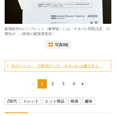
劇場販売のパンフレット（豪華版）には「ネタバレ閲覧注意」の
警告が…（映画の鑑賞者提供）
写真8枚
次のページ：「Z世代だって、ネタバレは嫌ですよ」
1
2
3
4
Z世代
トレンド
ヒット商品
映画
趣味