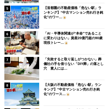
【首都圏の不動産価格「危ない駅」ラ
5
ンキング】“中古マンション売れ行き鈍
化”のワー…
「AI・半導体関連が“本命”であること
6
に変わりはない」資産20億円超の90歳
現役トレー…
「失敗すると取り返しがつかない」葬
7
儀社の手を借りない「DIY葬」の落とし
穴 素人には…
【大阪の不動産価格「危ない駅」ラン
8
キング】“中古マンション売れ行き鈍
化”のワース…