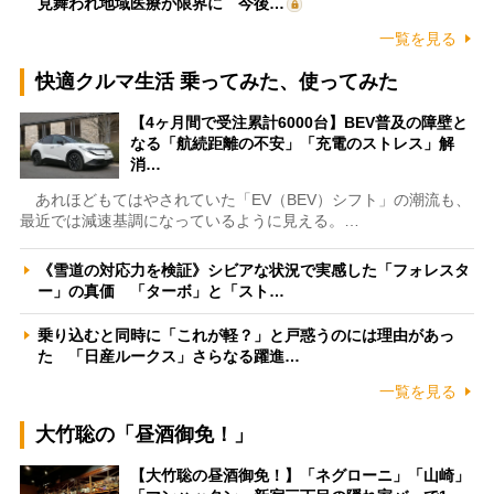
見舞われ地域医療が限界に 今後…
一覧を見る
快適クルマ生活 乗ってみた、使ってみた
【4ヶ月間で受注累計6000台】BEV普及の障壁と
なる「航続距離の不安」「充電のストレス」解
消…
あれほどもてはやされていた「EV（BEV）シフト」の潮流も、
最近では減速基調になっているように見える。…
《雪道の対応力を検証》シビアな状況で実感した「フォレスタ
ー」の真価 「ターボ」と「スト…
乗り込むと同時に「これが軽？」と戸惑うのには理由があっ
た 「日産ルークス」さらなる躍進…
一覧を見る
大竹聡の「昼酒御免！」
【大竹聡の昼酒御免！】「ネグローニ」「山崎」