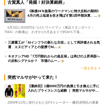
古賀真人「発掘！好決算銘柄」
《株価34％急落のワークマンに特大反転の期待》
6月の売上低迷を吹き飛ばす第1四半期決算、…
6月3日に8330円をつけたワークマン（東証スタンダード・
7564）の株価は、わずか1カ月あまりで約34％下落…
三菱重工が「AIインフラの新たな主役」として再評価される気
運 エヌビディアとの提携でAI…
キオクシアHD「7万円割れからの急反発」は再びの上昇局面へ
の反転シグナルか？ 市場のムー…
一覧を見る
突然マルサがやって来た！
【最終回】1億6000万円の負債と引き換えに手に
入れたプライスレスな経験 ｜ 突然マルサがや…
2009年12月に発行された元FXトレーダー・磯貝清明氏の著書