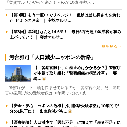
『突然マルサがやって来た！～FXで10億円稼い…
【第9回】もう一度FXでリベンジ！ 種銭は差し押さえを免れ
た”ヒミツのお金” ｜ 突然マルサ…
【第8回】年利はなんと14.6％！ 毎日5万円超の延滞税が積み
上がっていく ｜ 突然マルサ…
一覧を見る
河合雅司「人口減少ニッポンの活路」
【「警察官離れ」に歯止めはかかるか？】警察庁
が本気で取り組む「警察組織の構造改革」 実
現…
警察庁が目下、頭を悩ませているのが「警察官不足」だ。警察
官の採用試験の受験者数は10年間で2分の1以…
【安全・安心ニッポンの危機】採用試験受験者数は10年間で2
分の1以下に！ 出生数減がも…
【医療崩壊】人口減少で「医師不足」に加えて「患者不足」に