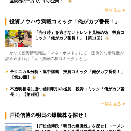
益続出の一方で、中小企業・…
一覧を見る
投資ノウハウ満載コミック「俺がカブ番長！」
「売り時」を逃さないトレンド見極め術 投資コ
ミック「俺がカブ番長！」【第11回】
かつて投資情報雑誌「マネーポスト」にて、圧倒的な情報量が
詰め込まれた「天下無敵の株コミック」とし…
テクニカル分析・集中講義 投資コミック「俺がカブ番長！」
【第10回】
不透明相場に勝つ信用取引の極意 投資コミック「俺がカブ番
長！」【第9回】
一覧を見る
戸松信博の明日の爆騰株を探せ！
【戸松信博氏「明日の爆騰株」を探せ】トーメン