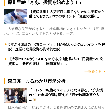
藤川里絵「さあ、投資を始めよう！」
【資産運用】大災害時に慌てないために平時から
備えておきたい3つのポイント「資産の棚卸し…
大規模な災害が起きると、株式市場が大きく動いたり、取引環
境が不安定になったりすることがある。一方…
5年ぶり改訂の「CGコード」、何が変わったのかポイントを解
説 企業に成長投資の具体的な説…
【令和のPKOか】GPIFをめぐる片山財務相の「円資産への投
資拡大」発言の波紋 「国債重視」…
一覧を見る
森口亮「まるわかり市況分析」
「トレンド転換のスイッチになり得る」“介入慣
れ”した市場心理を変える「日米協調為替介入」
…
日米両政府が、約28年ぶりとなる円買いの協調介入に踏み切っ