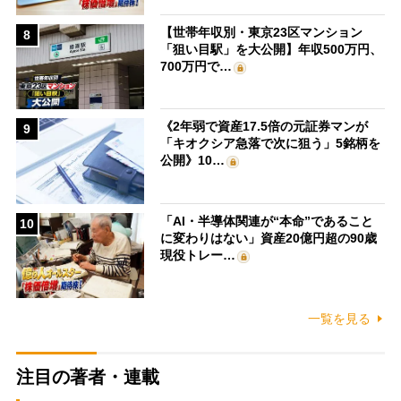
【世帯年収別・東京23区マンション
8
「狙い目駅」を大公開】年収500万円、
700万円で…
《2年弱で資産17.5倍の元証券マンが
9
「キオクシア急落で次に狙う」5銘柄を
公開》10…
「AI・半導体関連が“本命”であること
10
に変わりはない」資産20億円超の90歳
現役トレー…
一覧を見る
注目の著者・連載