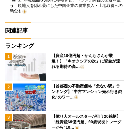
Temu…本社機能を海外に移転させ、トランプ関税の回避を狙
う 現地人を隠れ蓑にした中国企業の農業参入・土地取得への
懸念も
関連記事
ランキング
【資産10億円超・かんちさんが厳
1
選！】「キオクシアの次」に資金が流
れる期待の高…
【首都圏の不動産価格「危ない駅」ラ
2
ンキング】“中古マンション売れ行き鈍
化”のワー…
【億り人オールスターが狙う20銘柄】
3
「総資産69億円超」90歳現役トレーダ
ーから“10…