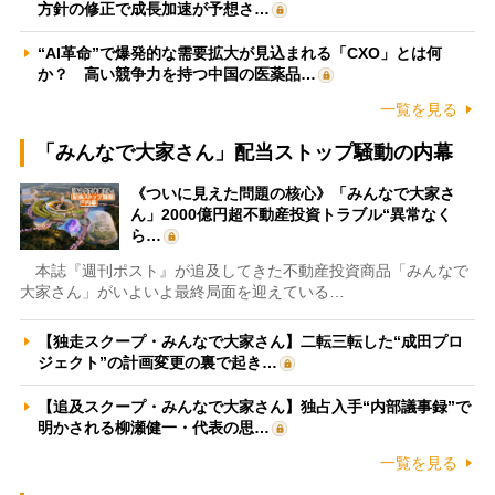
方針の修正で成長加速が予想さ…
“AI革命”で爆発的な需要拡大が見込まれる「CXO」とは何
か？ 高い競争力を持つ中国の医薬品…
一覧を見る
「みんなで大家さん」配当ストップ騒動の内幕
《ついに見えた問題の核心》「みんなで大家さ
ん」2000億円超不動産投資トラブル“異常なく
ら…
本誌『週刊ポスト』が追及してきた不動産投資商品「みんなで
大家さん」がいよいよ最終局面を迎えている…
【独走スクープ・みんなで大家さん】二転三転した“成田プロ
ジェクト”の計画変更の裏で起き…
【追及スクープ・みんなで大家さん】独占入手“内部議事録”で
明かされる柳瀬健一・代表の思…
一覧を見る