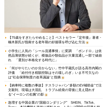
【75歳をすぎたらやめること】ベストセラー『定年後』著者・
楠木新氏が指南する老年期の好循環を呼び込む方法
小学生に人気の「シール流通事情」に変調 「ボンドロ」は依
然品薄状態が続くが、模倣品や類似品が大量流通し一部で値崩
れ 「選別が本格化する時代に」
「何がやりたいのか分からない」竹中平蔵氏が語る高市内閣の
評価 「給付付き税額控除はその場しのぎ」いま不可欠なの
は“社会保障制度の改革議論”と指摘
【納車時に複数の事故】テスラジャパン“多額のEV補助金”で注
文殺到、現場は大混乱 トラブル続発の背後に見え隠れす
る“イーロンの右腕”の影
急増する中国企業の“国籍ロンダリング” SHEIN、TikTok、