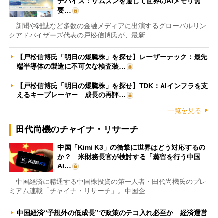
デバイス：サムスンを通じて世界のAIメモリ需
要…
新聞や雑誌など多数の金融メディアに出演するグローバルリン
クアドバイザーズ代表の戸松信博氏が、最新…
【戸松信博氏「明日の爆騰株」を探せ】レーザーテック：最先
端半導体の製造に不可欠な検査装…
【戸松信博氏「明日の爆騰株」を探せ】TDK：AIインフラを支
えるキープレーヤー 成長の再評…
一覧を見る
田代尚機のチャイナ・リサーチ
中国「Kimi K3」の衝撃に世界はどう対応するの
か？ 米財務長官が検討する「蒸留を行う中国
AI…
中国経済に精通する中国株投資の第一人者・田代尚機氏のプレ
ミアム連載「チャイナ・リサーチ」。中国企…
中国経済“予想外の低成長”で政策のテコ入れ必至か 経済運営