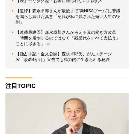
【表】モリタク流「お金に縛られない」鉄則8
【追悼】森永卓郎さんが最後まで“新NISAブーム”に警鐘
を鳴らし続けた真意「それが私に残された短い人生の役
割」
【連載最終回】森永卓郎さんが考える真の働き方改革
「時間を規制するのではなく『残業代をすべて支払う』
ことに尽きる」
【独占手記・全文公開】森永卓郎氏、がんステージ
IV「余命4か月」宣告でも精力的に生きられる秘訣
注目TOPIC