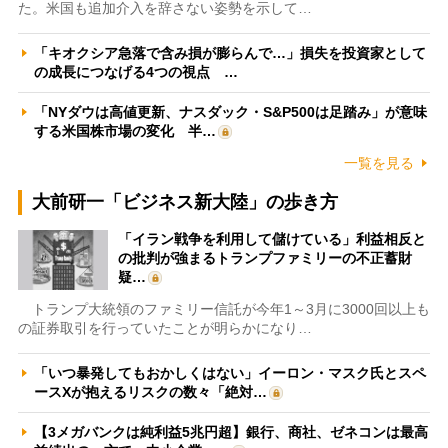
た。米国も追加介入を辞さない姿勢を示して…
「キオクシア急落で含み損が膨らんで…」損失を投資家として
の成長につなげる4つの視点 …
「NYダウは高値更新、ナスダック・S&P500は足踏み」が意味
する米国株市場の変化 半…
一覧を見る
大前研一「ビジネス新大陸」の歩き方
「イラン戦争を利用して儲けている」利益相反と
の批判が強まるトランプファミリーの不正蓄財
疑…
トランプ大統領のファミリー信託が今年1～3月に3000回以上も
の証券取引を行っていたことが明らかになり…
「いつ暴発してもおかしくはない」イーロン・マスク氏とスペ
ースXが抱えるリスクの数々「絶対…
【3メガバンクは純利益5兆円超】銀行、商社、ゼネコンは最高