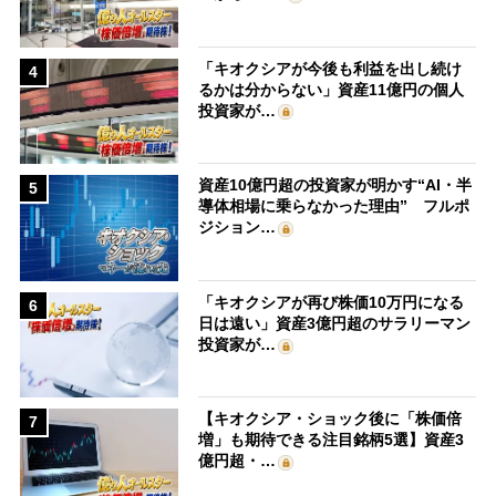
「キオクシアが今後も利益を出し続け
4
るかは分からない」資産11億円の個人
投資家が…
資産10億円超の投資家が明かす“AI・半
5
導体相場に乗らなかった理由” フルポ
ジション…
「キオクシアが再び株価10万円になる
6
日は遠い」資産3億円超のサラリーマン
投資家が…
【キオクシア・ショック後に「株価倍
7
増」も期待できる注目銘柄5選】資産3
億円超・…