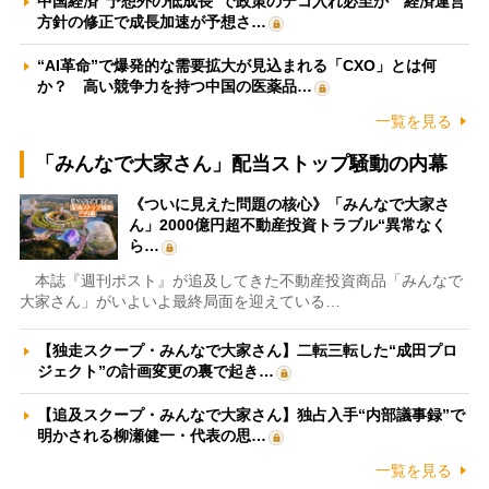
中国経済“予想外の低成長”で政策のテコ入れ必至か 経済運営
方針の修正で成長加速が予想さ…
“AI革命”で爆発的な需要拡大が見込まれる「CXO」とは何
か？ 高い競争力を持つ中国の医薬品…
一覧を見る
「みんなで大家さん」配当ストップ騒動の内幕
《ついに見えた問題の核心》「みんなで大家さ
ん」2000億円超不動産投資トラブル“異常なく
ら…
本誌『週刊ポスト』が追及してきた不動産投資商品「みんなで
大家さん」がいよいよ最終局面を迎えている…
【独走スクープ・みんなで大家さん】二転三転した“成田プロ
ジェクト”の計画変更の裏で起き…
【追及スクープ・みんなで大家さん】独占入手“内部議事録”で
明かされる柳瀬健一・代表の思…
一覧を見る