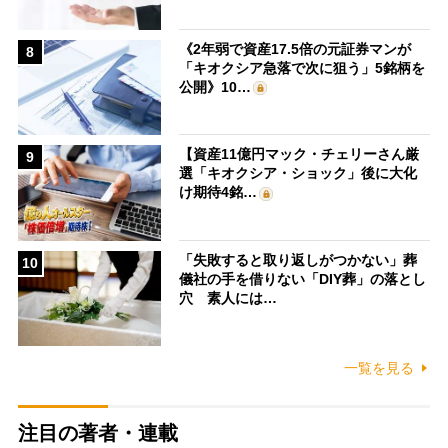
《2年弱で資産17.5倍の元証券マンが
8
「キオクシア急落で次に狙う」5銘柄を
公開》10…
【資産11億円マック・チェリーさん厳
9
選「キオクシア・ショック」後に大化
け期待4銘…
「失敗すると取り返しがつかない」葬
10
儀社の手を借りない「DIY葬」の落とし
穴 素人には…
一覧を見る
注目の著者・連載