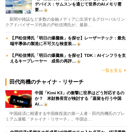
デバイス：サムスンを通じて世界のAIメモリ需
要…
新聞や雑誌など多数の金融メディアに出演するグローバルリン
クアドバイザーズ代表の戸松信博氏が、最新…
【戸松信博氏「明日の爆騰株」を探せ】レーザーテック：最先
端半導体の製造に不可欠な検査装…
【戸松信博氏「明日の爆騰株」を探せ】TDK：AIインフラを支
えるキープレーヤー 成長の再評…
一覧を見る
田代尚機のチャイナ・リサーチ
中国「Kimi K3」の衝撃に世界はどう対応するの
か？ 米財務長官が検討する「蒸留を行う中国
AI…
中国経済に精通する中国株投資の第一人者・田代尚機氏のプレ
ミアム連載「チャイナ・リサーチ」。中国企…