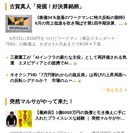
古賀真人「発掘！好決算銘柄」
《株価34％急落のワークマンに特大反転の期待》
6月の売上低迷を吹き飛ばす第1四半期決算、…
6月3日に8330円をつけたワークマン（東証スタンダード・
7564）の株価は、わずか1カ月あまりで約34％下落…
三菱重工が「AIインフラの新たな主役」として再評価される気
運 エヌビディアとの提携でAI…
キオクシアHD「7万円割れからの急反発」は再びの上昇局面へ
の反転シグナルか？ 市場のムー…
一覧を見る
突然マルサがやって来た！
【最終回】1億6000万円の負債と引き換えに手に
入れたプライスレスな経験 ｜ 突然マルサがや…