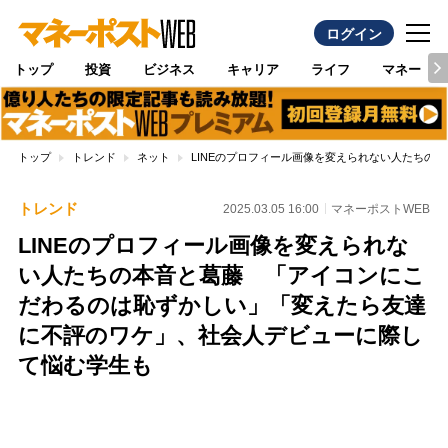
ログイン
トップ
投資
ビジネス
キャリア
ライフ
マネー
トップ
トレンド
ネット
LINEのプロフィール画像を変えられない人たち
トレンド
2025.03.05 16:00
マネーポストWEB
LINEのプロフィール画像を変えられな
い人たちの本音と葛藤 「アイコンにこ
だわるのは恥ずかしい」「変えたら友達
に不評のワケ」、社会人デビューに際し
て悩む学生も
Loaded
:
96.70%
/
Unmute