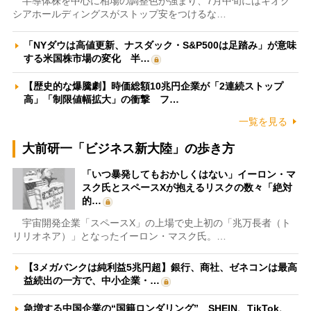
半導体株を中心に相場の調整色が強まり、7月中旬にはキオク
シアホールディングスがストップ安をつけるな…
「NYダウは高値更新、ナスダック・S&P500は足踏み」が意味
する米国株市場の変化 半…
【歴史的な爆騰劇】時価総額10兆円企業が「2連続ストップ
高」「制限値幅拡大」の衝撃 フ…
一覧を見る
大前研一「ビジネス新大陸」の歩き方
「いつ暴発してもおかしくはない」イーロン・マ
スク氏とスペースXが抱えるリスクの数々「絶対
的…
宇宙開発企業「スペースX」の上場で史上初の「兆万長者（ト
リリオネア）」となったイーロン・マスク氏。…
【3メガバンクは純利益5兆円超】銀行、商社、ゼネコンは最高
益続出の一方で、中小企業・…
急増する中国企業の“国籍ロンダリング” SHEIN、TikTok、