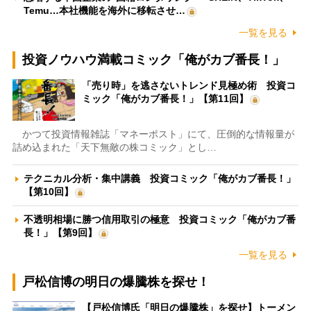
Temu…本社機能を海外に移転させ…
一覧を見る
投資ノウハウ満載コミック「俺がカブ番長！」
「売り時」を逃さないトレンド見極め術 投資コ
ミック「俺がカブ番長！」【第11回】
かつて投資情報雑誌「マネーポスト」にて、圧倒的な情報量が
詰め込まれた「天下無敵の株コミック」とし…
テクニカル分析・集中講義 投資コミック「俺がカブ番長！」
【第10回】
不透明相場に勝つ信用取引の極意 投資コミック「俺がカブ番
長！」【第9回】
一覧を見る
戸松信博の明日の爆騰株を探せ！
【戸松信博氏「明日の爆騰株」を探せ】トーメン