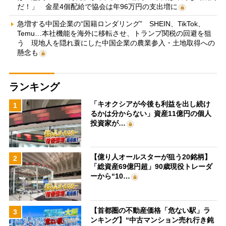
だ！」 金星4個配給で協会は年96万円の支出増に
急増する中国企業の“国籍ロンダリング” SHEIN、TikTok、
Temu…本社機能を海外に移転させ、トランプ関税の回避を狙
う 現地人を隠れ蓑にした中国企業の農業参入・土地取得への
懸念も
ランキング
「キオクシアが今後も利益を出し続け
1
るかは分からない」資産11億円の個人
投資家が…
【億り人オールスターが狙う20銘柄】
2
「総資産69億円超」90歳現役トレーダ
ーから“10…
【首都圏の不動産価格「危ない駅」ラ
3
ンキング】“中古マンション売れ行き鈍