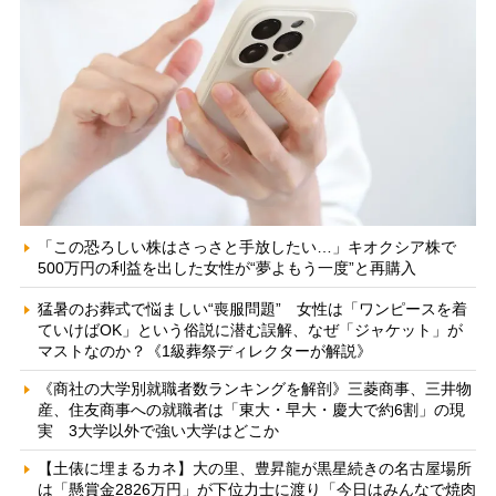
「この恐ろしい株はさっさと手放したい…」キオクシア株で
500万円の利益を出した女性が“夢よもう一度”と再購入
猛暑のお葬式で悩ましい“喪服問題” 女性は「ワンピースを着
ていけばOK」という俗説に潜む誤解、なぜ「ジャケット」が
マストなのか？《1級葬祭ディレクターが解説》
《商社の大学別就職者数ランキングを解剖》三菱商事、三井物
産、住友商事への就職者は「東大・早大・慶大で約6割」の現
実 3大学以外で強い大学はどこか
【土俵に埋まるカネ】大の里、豊昇龍が黒星続きの名古屋場所
は「懸賞金2826万円」が下位力士に渡り「今日はみんなで焼肉