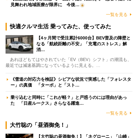
見舞われ地域医療が限界に 今後…
一覧を見る
快適クルマ生活 乗ってみた、使ってみた
【4ヶ月間で受注累計6000台】BEV普及の障壁と
なる「航続距離の不安」「充電のストレス」解
消…
あれほどもてはやされていた「EV（BEV）シフト」の潮流も、
最近では減速基調になっているように見える。…
《雪道の対応力を検証》シビアな状況で実感した「フォレスタ
ー」の真価 「ターボ」と「スト…
乗り込むと同時に「これが軽？」と戸惑うのには理由があっ
た 「日産ルークス」さらなる躍進…
一覧を見る
大竹聡の「昼酒御免！」
【大竹聡の昼酒御免！】「ネグローニ」「山崎」