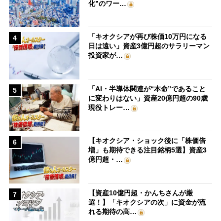
化”のワー…
「キオクシアが再び株価10万円になる
4
日は遠い」資産3億円超のサラリーマン
投資家が…
「AI・半導体関連が“本命”であること
5
に変わりはない」資産20億円超の90歳
現役トレー…
【キオクシア・ショック後に「株価倍
6
増」も期待できる注目銘柄5選】資産3
億円超・…
【資産10億円超・かんちさんが厳
7
選！】「キオクシアの次」に資金が流
れる期待の高…