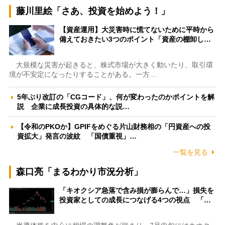
藤川里絵「さあ、投資を始めよう！」
【資産運用】大災害時に慌てないために平時から
備えておきたい3つのポイント「資産の棚卸し…
大規模な災害が起きると、株式市場が大きく動いたり、取引環
境が不安定になったりすることがある。一方…
5年ぶり改訂の「CGコード」、何が変わったのかポイントを解
説 企業に成長投資の具体的な説…
【令和のPKOか】GPIFをめぐる片山財務相の「円資産への投
資拡大」発言の波紋 「国債重視」…
一覧を見る
森口亮「まるわかり市況分析」
「キオクシア急落で含み損が膨らんで…」損失を
投資家としての成長につなげる4つの視点 「…