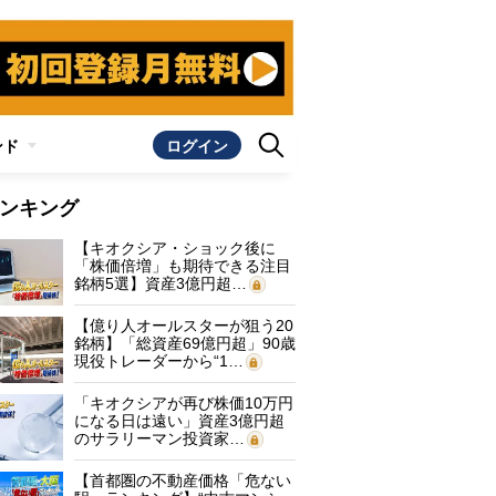
ンド
ログイン
ンキング
【キオクシア・ショック後に
「株価倍増」も期待できる注目
銘柄5選】資産3億円超…
【億り人オールスターが狙う20
銘柄】「総資産69億円超」90歳
現役トレーダーから“1…
「キオクシアが再び株価10万円
になる日は遠い」資産3億円超
のサラリーマン投資家…
【首都圏の不動産価格「危ない