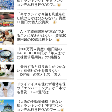
駅」ランキング】“中古マンシ
ョン売れ行き鈍化”のワ…
「キオクシアが今後も利益を出
し続けるかは分からない」資産
11億円の個人投資家…
「AI・半導体関連が“本命”であ
ることに変わりはない」資産20
億円超の90歳現役トレ…
《200万円→資産10億円超の
DAIBOUCHOU氏が「年末まで
に株価倍増期待」の5銘柄を…
「失敗すると取り返しがつかな
い」葬儀社の手を借りない
「DIY葬」の落とし穴 素人
に…
ドライアイスを使わず遺体を保
つ「エンバーミング」が日本で
も普及 1～2週間は…
【大阪の不動産価格「危ない
駅」ランキング】“中古マンシ
ョン売れ行き鈍化”のワー…