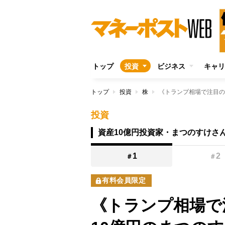
トップ
投資
ビジネス
キャリ
トップ
投資
株
投資
資産10億円投資家・まつのすけさ
1
2
＃
＃
有料会員限定
《トランプ相場で