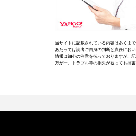
当サイトに記載されている内容はあくまで
あたっては読者ご自身の判断と責任におい
情報は細心の注意を払っておりますが、記
万が一、トラブル等の損失が被っても損害