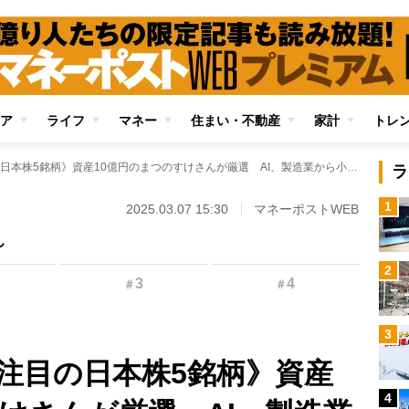
ア
ライフ
マネー
住まい・不動産
家計
トレ
《トランプ相場で注目の日本株5銘柄》資産10億円のまつのすけさんが厳選 AI、製造業から小売まで“大化け期待株”が目白押し！
ラ
1
2025.03.07 15:30
マネーポストWEB
ん
2
3
4
＃
＃
3
注目の日本株5銘柄》資産
4