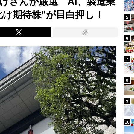
すけさんが厳選 AI、製造業
化け期待株”が目白押し！
5
6
7
8
9
10