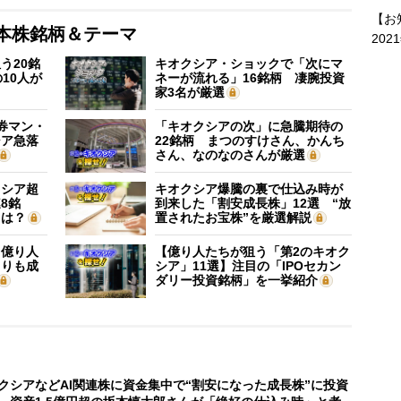
【お
本株銘柄＆テーマ
202
う20銘
キオクシア・ショックで「次にマ
10人が
ネーが流れる」16銘柄 凄腕投資
家3名が厳選
証券マン・
「キオクシアの次」に急騰期待の
シア急落
22銘柄 まつのすけさん、かんち
さん、なのなのさんが厳選
クシア超
キオクシア爆騰の裏で仕込み時が
8銘
到来した「割安成長株」12選 “放
”は？
置されたお宝株”を厳選解説
】億り人
【億り人たちが狙う「第2のキオク
よりも成
シア」11選】注目の「IPOセカン
ダリー投資銘柄」を一挙紹介
クシアなどAI関連株に資金集中で“割安になった成長株”に投資