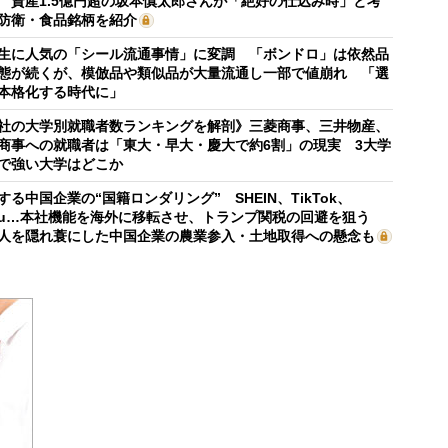
 資産1.5億円超の坂本慎太郎さんが「絶好の仕込み時」と考
防衛・食品銘柄を紹介
生に人気の「シール流通事情」に変調 「ボンドロ」は依然品
態が続くが、模倣品や類似品が大量流通し一部で値崩れ 「選
本格化する時代に」
社の大学別就職者数ランキングを解剖》三菱商事、三井物産、
商事への就職者は「東大・早大・慶大で約6割」の現実 3大学
で強い大学はどこか
する中国企業の“国籍ロンダリング” SHEIN、TikTok、
mu…本社機能を海外に移転させ、トランプ関税の回避を狙う
人を隠れ蓑にした中国企業の農業参入・土地取得への懸念も