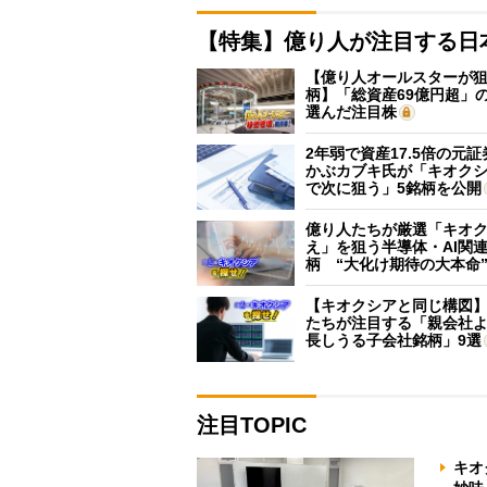
【特集】億り人が注目する日
【億り人オールスターが狙
柄】「総資産69億円超」の
選んだ注目株
2年弱で資産17.5倍の元
かぶカブキ氏が「キオク
で次に狙う」5銘柄を公開
億り人たちが厳選「キオ
え」を狙う半導体・AI関連
柄 “大化け期待の大本命
【キオクシアと同じ構図
たちが注目する「親会社
長しうる子会社銘柄」9選
注目TOPIC
キオ