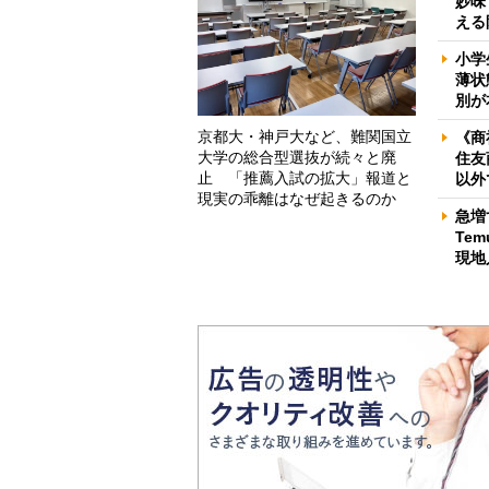
妙味
える
小学
薄状
別が
京都大・神戸大など、難関国立
《商
大学の総合型選抜が続々と廃
住友
止 「推薦入試の拡大」報道と
以外
現実の乖離はなぜ起きるのか
急増
Te
現地