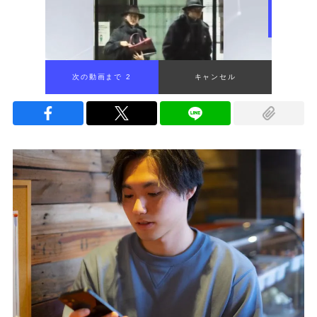
次の動画まで 1
キャンセル