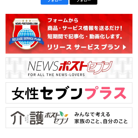
フォロー
フォロー