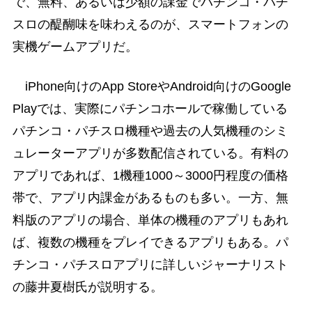
で、無料、あるいは少額の課金でパチンコ・パチ
スロの醍醐味を味わえるのが、スマートフォンの
実機ゲームアプリだ。
iPhone向けのApp StoreやAndroid向けのGoogle
Playでは、実際にパチンコホールで稼働している
パチンコ・パチスロ機種や過去の人気機種のシミ
ュレーターアプリが多数配信されている。有料の
アプリであれば、1機種1000～3000円程度の価格
帯で、アプリ内課金があるものも多い。一方、無
料版のアプリの場合、単体の機種のアプリもあれ
ば、複数の機種をプレイできるアプリもある。パ
チンコ・パチスロアプリに詳しいジャーナリスト
の藤井夏樹氏が説明する。