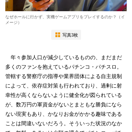
なぜホールに行かず、実機ゲームアプリをプレイするのか？（イ
メージ）
写真3枚
年々参加人口が減少しているものの、まだまだ
多くのファンを抱えているパチンコ・パチスロ。
管轄する警察庁の指導や業界団体による自主規制
によって、依存症対策も行われており、過剰に射
幸性が高くならないように健全化が図られている
が、数万円の軍資金がないとまともな勝負になら
ない現実もあり、かなりお金がかかる趣味である
ことは間違いないだろう。そういった状況のなか