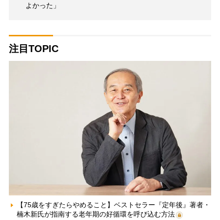
よかった」
注目TOPIC
【75歳をすぎたらやめること】ベストセラー『定年後』著者・
楠木新氏が指南する老年期の好循環を呼び込む方法