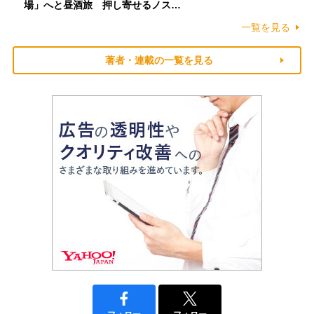
場」へと昼酒旅 押し寄せるノス…
一覧を見る
著者・連載の一覧を見る