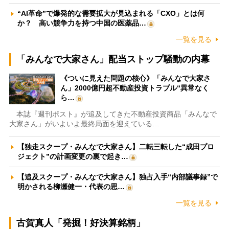
“AI革命”で爆発的な需要拡大が見込まれる「CXO」とは何
か？ 高い競争力を持つ中国の医薬品…
一覧を見る
「みんなで大家さん」配当ストップ騒動の内幕
《ついに見えた問題の核心》「みんなで大家さ
ん」2000億円超不動産投資トラブル“異常なく
ら…
本誌『週刊ポスト』が追及してきた不動産投資商品「みんなで
大家さん」がいよいよ最終局面を迎えている…
【独走スクープ・みんなで大家さん】二転三転した“成田プロ
ジェクト”の計画変更の裏で起き…
【追及スクープ・みんなで大家さん】独占入手“内部議事録”で
明かされる柳瀬健一・代表の思…
一覧を見る
古賀真人「発掘！好決算銘柄」