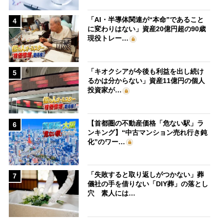
「AI・半導体関連が“本命”であること
4
に変わりはない」資産20億円超の90歳
現役トレー…
「キオクシアが今後も利益を出し続け
5
るかは分からない」資産11億円の個人
投資家が…
【首都圏の不動産価格「危ない駅」ラ
6
ンキング】“中古マンション売れ行き鈍
化”のワー…
「失敗すると取り返しがつかない」葬
7
儀社の手を借りない「DIY葬」の落とし
穴 素人には…