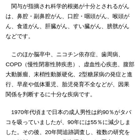
関与が指摘され科学的根拠が十分とされるがん
は、鼻腔・副鼻腔がん、口腔・咽頭がん、喉頭が
ん、食道がん、肝臓がん、すい臓がん、膀胱がん
などです。
このほか脳卒中、ニコチン依存症、歯周病、
COPD（慢性閉塞性肺疾患）、虚血性心疾患、腹部
大動脈瘤、末梢性動脈硬化、2型糖尿病の発症と進
行、早産や低体重児、胎児発育不全などが、因果
関係を判断するに十分な疾病です。
1970年代頃まで日本の成人男性は約90％がタバ
コを吸っていましたが、90年には55％に減少しま
した。その後、20年間追跡調査し、複数の研究を