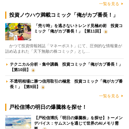
一覧を見る
投資ノウハウ満載コミック「俺がカブ番長！」
「売り時」を逃さないトレンド見極め術 投資コ
ミック「俺がカブ番長！」【第11回】
かつて投資情報雑誌「マネーポスト」にて、圧倒的な情報量が
詰め込まれた「天下無敵の株コミック」とし…
テクニカル分析・集中講義 投資コミック「俺がカブ番長！」
【第10回】
不透明相場に勝つ信用取引の極意 投資コミック「俺がカブ番
長！」【第9回】
一覧を見る
戸松信博の明日の爆騰株を探せ！
【戸松信博氏「明日の爆騰株」を探せ】トーメン
デバイス：サムスンを通じて世界のAIメモリ需
要…