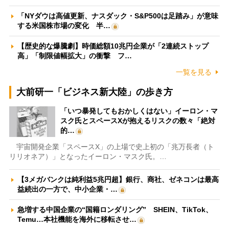
「NYダウは高値更新、ナスダック・S&P500は足踏み」が意味
する米国株市場の変化 半…
【歴史的な爆騰劇】時価総額10兆円企業が「2連続ストップ
高」「制限値幅拡大」の衝撃 フ…
一覧を見る
大前研一「ビジネス新大陸」の歩き方
「いつ暴発してもおかしくはない」イーロン・マ
スク氏とスペースXが抱えるリスクの数々「絶対
的…
宇宙開発企業「スペースX」の上場で史上初の「兆万長者（ト
リリオネア）」となったイーロン・マスク氏。…
【3メガバンクは純利益5兆円超】銀行、商社、ゼネコンは最高
益続出の一方で、中小企業・…
急増する中国企業の“国籍ロンダリング” SHEIN、TikTok、
Temu…本社機能を海外に移転させ…