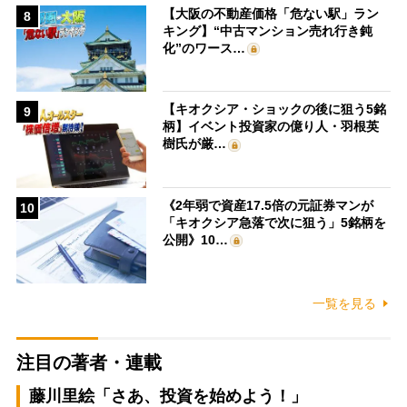
【大阪の不動産価格「危ない駅」ラン
8
キング】“中古マンション売れ行き鈍
化”のワース…
【キオクシア・ショックの後に狙う5銘
9
柄】イベント投資家の億り人・羽根英
樹氏が厳…
《2年弱で資産17.5倍の元証券マンが
10
「キオクシア急落で次に狙う」5銘柄を
公開》10…
一覧を見る
注目の著者・連載
藤川里絵「さあ、投資を始めよう！」