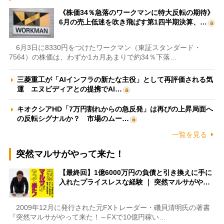
《株価34％急落のワークマンに特大反転の期待》
6月の売上低迷を吹き飛ばす第1四半期決算、…
6月3日に8330円をつけたワークマン（東証スタンダード・
7564）の株価は、わずか1カ月あまりで約34％下落…
三菱重工が「AIインフラの新たな主役」として再評価される気
運 エヌビディアとの提携でAI…
キオクシアHD「7万円割れからの急反発」は再びの上昇局面へ
の反転シグナルか？ 市場のムー…
一覧を見る
突然マルサがやって来た！
【最終回】1億6000万円の負債と引き換えに手に
入れたプライスレスな経験 ｜ 突然マルサがや…
2009年12月に発行された元FXトレーダー・磯貝清明氏の著書
『突然マルサがやって来た！～FXで10億円稼い…