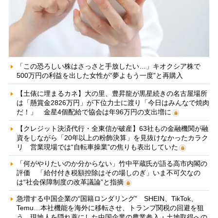
「この恐ろしい株はさっさと手放したい…」キオクシア株で
500万円の利益を出した女性が“夢よもう一度”と再購入
【土俵に埋まるカネ】大の里、豊昇龍が黒星続きの名古屋場所
は「懸賞金2826万円」が下位力士に渡り「今日はみんなで焼肉
だ！」 金星4個配給で協会は年96万円の支出増に
【クレジット決済代行・全東信が破産】63社もの金融機関が融
資をしながら「20年以上の粉飾決算」を見抜けなかったカラク
リ 営業現場では“自転車操業”の焦りも表出していた
「何がやりたいのか分からない」竹中平蔵氏が語る高市内閣の
評価 「給付付き税額控除はその場しのぎ」いま不可欠なの
は“社会保障制度の改革議論”と指摘
急増する中国企業の“国籍ロンダリング” SHEIN、TikTok、
Temu…本社機能を海外に移転させ、トランプ関税の回避を狙
う 現地人を隠れ蓑にした中国企業の農業参入・土地取得への