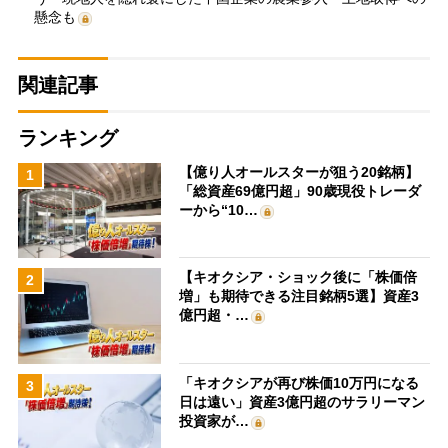
懸念も
関連記事
ランキング
【億り人オールスターが狙う20銘柄】
1
「総資産69億円超」90歳現役トレーダ
ーから“10…
【キオクシア・ショック後に「株価倍
2
増」も期待できる注目銘柄5選】資産3
億円超・…
「キオクシアが再び株価10万円になる
3
日は遠い」資産3億円超のサラリーマン
投資家が…