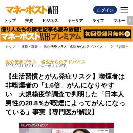
ログイン
トップ
投資
ビジネス
キャリア
ライフ
マネー
トップ
連載・著者
医心伝身プラス 名医からのアドバイス
【生活習慣とが
医心伝身プラス 名医からのアドバイス
2025.03.11 16:01
マネーポストWEB
【生活習慣とがん発症リスク】喫煙者は
非喫煙者の「1.6倍」がんになりやす
い 大規模疫学調査で判明した「日本人
男性の28.8％が喫煙によってがんになっ
ている」事実【専門医が解説】