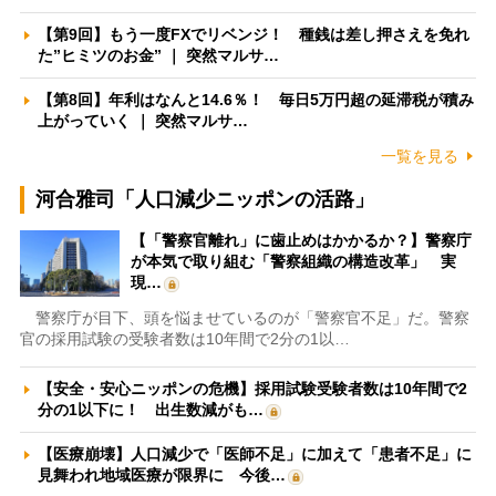
【第9回】もう一度FXでリベンジ！ 種銭は差し押さえを免れ
た”ヒミツのお金” ｜ 突然マルサ…
【第8回】年利はなんと14.6％！ 毎日5万円超の延滞税が積み
上がっていく ｜ 突然マルサ…
一覧を見る
河合雅司「人口減少ニッポンの活路」
【「警察官離れ」に歯止めはかかるか？】警察庁
が本気で取り組む「警察組織の構造改革」 実
現…
警察庁が目下、頭を悩ませているのが「警察官不足」だ。警察
官の採用試験の受験者数は10年間で2分の1以…
【安全・安心ニッポンの危機】採用試験受験者数は10年間で2
分の1以下に！ 出生数減がも…
【医療崩壊】人口減少で「医師不足」に加えて「患者不足」に
見舞われ地域医療が限界に 今後…