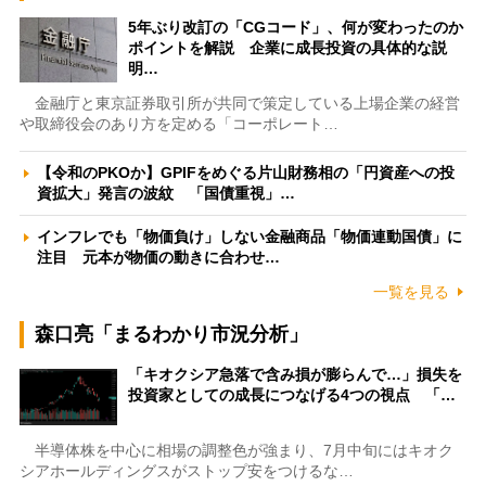
5年ぶり改訂の「CGコード」、何が変わったのか
ポイントを解説 企業に成長投資の具体的な説
明…
金融庁と東京証券取引所が共同で策定している上場企業の経営
や取締役会のあり方を定める「コーポレート…
【令和のPKOか】GPIFをめぐる片山財務相の「円資産への投
資拡大」発言の波紋 「国債重視」…
インフレでも「物価負け」しない金融商品「物価連動国債」に
注目 元本が物価の動きに合わせ…
一覧を見る
森口亮「まるわかり市況分析」
「キオクシア急落で含み損が膨らんで…」損失を
投資家としての成長につなげる4つの視点 「…
半導体株を中心に相場の調整色が強まり、7月中旬にはキオク
シアホールディングスがストップ安をつけるな…