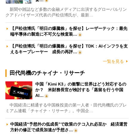
新聞や雑誌など多数の金融メディアに出演するグローバルリン
クアドバイザーズ代表の戸松信博氏が、最新…
【戸松信博氏「明日の爆騰株」を探せ】レーザーテック：最先
端半導体の製造に不可欠な検査装…
【戸松信博氏「明日の爆騰株」を探せ】TDK：AIインフラを支
えるキープレーヤー 成長の再評…
一覧を見る
田代尚機のチャイナ・リサーチ
中国「Kimi K3」の衝撃に世界はどう対応するの
か？ 米財務長官が検討する「蒸留を行う中国
AI…
中国経済に精通する中国株投資の第一人者・田代尚機氏のプレ
ミアム連載「チャイナ・リサーチ」。中国企…
中国経済“予想外の低成長”で政策のテコ入れ必至か 経済運営
方針の修正で成長加速が予想さ…