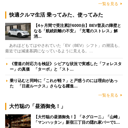
一覧を見る
快適クルマ生活 乗ってみた、使ってみた
【4ヶ月間で受注累計6000台】BEV普及の障壁と
なる「航続距離の不安」「充電のストレス」解
消…
あれほどもてはやされていた「EV（BEV）シフト」の潮流も、
最近では減速基調になっているように見える。…
《雪道の対応力を検証》シビアな状況で実感した「フォレスタ
ー」の真価 「ターボ」と「スト…
乗り込むと同時に「これが軽？」と戸惑うのには理由があっ
た 「日産ルークス」さらなる躍進…
一覧を見る
大竹聡の「昼酒御免！」
【大竹聡の昼酒御免！】「ネグローニ」「山崎」
「マンハッタン」新宿三丁目の隠れ家バーで1…