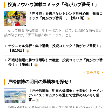
投資ノウハウ満載コミック「俺がカブ番長！」
「売り時」を逃さないトレンド見極め術 投資コ
ミック「俺がカブ番長！」【第11回】
かつて投資情報雑誌「マネーポスト」にて、圧倒的な情報量が
詰め込まれた「天下無敵の株コミック」とし…
テクニカル分析・集中講義 投資コミック「俺がカブ番長！」
【第10回】
不透明相場に勝つ信用取引の極意 投資コミック「俺がカブ番
長！」【第9回】
一覧を見る
戸松信博の明日の爆騰株を探せ！
【戸松信博氏「明日の爆騰株」を探せ】トーメン
デバイス：サムスンを通じて世界のAIメモリ需
要…
新聞や雑誌など多数の金融メディアに出演するグローバルリン