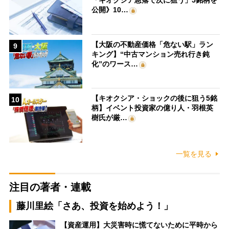
「キオクシア急落で次に狙う」5銘柄を
公開》10…
【大阪の不動産価格「危ない駅」ラン
9
キング】“中古マンション売れ行き鈍
化”のワース…
【キオクシア・ショックの後に狙う5銘
10
柄】イベント投資家の億り人・羽根英
樹氏が厳…
一覧を見る
注目の著者・連載
藤川里絵「さあ、投資を始めよう！」
【資産運用】大災害時に慌てないために平時から