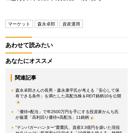
マーケット
森永卓郎
資産運用
あわせて読みたい
あなたにオススメ
関連記事
森永卓郎さんの長男・森永康平氏が考える「安心して保
有できる条件」を満たした高配当株＆REIT銘柄10を公開
「優待×配当」で年2500万円を手にする投資家かんち氏
が厳選「高利回り優待×高配当」11銘柄
“テンバガーハンター”愛鷹氏、資産3.3億円を築いた現役
サラリーマン投資家が注目する「10倍株を狙える」銘柄5