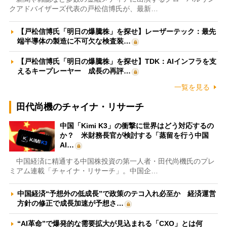
クアドバイザーズ代表の戸松信博氏が、最新…
【戸松信博氏「明日の爆騰株」を探せ】レーザーテック：最先
端半導体の製造に不可欠な検査装…
【戸松信博氏「明日の爆騰株」を探せ】TDK：AIインフラを支
えるキープレーヤー 成長の再評…
一覧を見る
田代尚機のチャイナ・リサーチ
中国「Kimi K3」の衝撃に世界はどう対応するの
か？ 米財務長官が検討する「蒸留を行う中国
AI…
中国経済に精通する中国株投資の第一人者・田代尚機氏のプレ
ミアム連載「チャイナ・リサーチ」。中国企…
中国経済“予想外の低成長”で政策のテコ入れ必至か 経済運営
方針の修正で成長加速が予想さ…
“AI革命”で爆発的な需要拡大が見込まれる「CXO」とは何