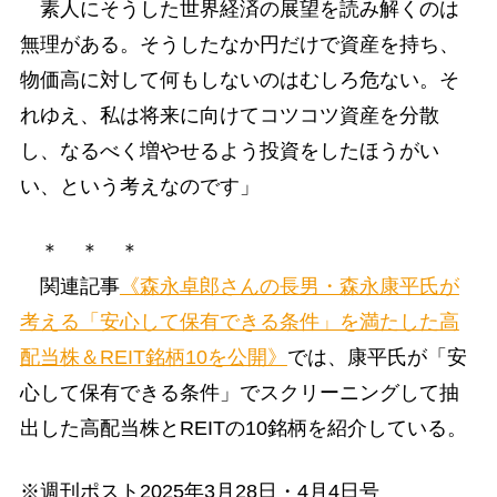
素人にそうした世界経済の展望を読み解くのは
無理がある。そうしたなか円だけで資産を持ち、
物価高に対して何もしないのはむしろ危ない。そ
れゆえ、私は将来に向けてコツコツ資産を分散
し、なるべく増やせるよう投資をしたほうがい
い、という考えなのです」
＊ ＊ ＊
関連記事
《森永卓郎さんの長男・森永康平氏が
考える「安心して保有できる条件」を満たした高
配当株＆REIT銘柄10を公開》
では、康平氏が「安
心して保有できる条件」でスクリーニングして抽
出した高配当株とREITの10銘柄を紹介している。
※週刊ポスト2025年3月28日・4月4日号