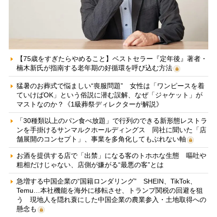
【75歳をすぎたらやめること】ベストセラー『定年後』著者・
楠木新氏が指南する老年期の好循環を呼び込む方法
猛暑のお葬式で悩ましい“喪服問題” 女性は「ワンピースを着
ていけばOK」という俗説に潜む誤解、なぜ「ジャケット」が
マストなのか？《1級葬祭ディレクターが解説》
「30種類以上のパン食べ放題」で行列のできる新形態レストラ
ンを手掛けるサンマルクホールディングス 同社に聞いた「店
舗展開のコンセプト」、事業を多角化してもぶれない軸
お酒を提供する店で「出禁」になる客のトホホな生態 嘔吐や
粗相だけじゃない、店側が嫌がる“最悪の客”とは
急増する中国企業の“国籍ロンダリング” SHEIN、TikTok、
Temu…本社機能を海外に移転させ、トランプ関税の回避を狙
う 現地人を隠れ蓑にした中国企業の農業参入・土地取得への
懸念も