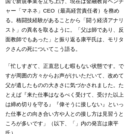
国で新規事業を立ち上げ、現在は金融教育ベンチ
ャー「マネネ」CEO（最高経営責任者）を務め
る。格闘技経験があることから「闘う経済アナリ
スト」の異名を取るように。「父は師であり、反
面教師でもあった」と振り返る康平氏は、モリタ
クさんの死についてこう語る。
「忙しすぎて、正直悲しむ暇もない状態です。で
すが周囲の方々からお声がけいただいて、改めて
父が遺したものの大きさに気づかされました。た
とえば『来た仕事はなるべく受けて、受けた以上
は締め切りを守る』『偉そうに接しない』といっ
た仕事との向き合い方や人との接し方は見習うと
ころが多いです」（以下、「」内の発言は康平
氏）