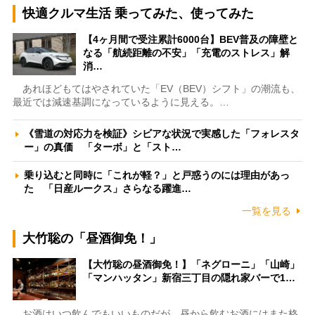
快適クルマ生活 乗ってみた、使ってみた
【4ヶ月間で受注累計6000台】BEV普及の障壁と
なる「航続距離の不安」「充電のストレス」解
消…
あれほどもてはやされていた「EV（BEV）シフト」の潮流も、
最近では減速基調になっているように見える。…
《雪道の対応力を検証》シビアな状況で実感した「フォレスタ
ー」の真価 「ターボ」と「スト…
乗り込むと同時に「これが軽？」と戸惑うのには理由があっ
た 「日産ルークス」さらなる躍進…
一覧を見る
大竹聡の「昼酒御免！」
【大竹聡の昼酒御免！】「ネグローニ」「山崎」
「マンハッタン」新宿三丁目の隠れ家バーで1…
お酒はいつ飲んでもいいものだが、昼から飲むお酒にはまた格