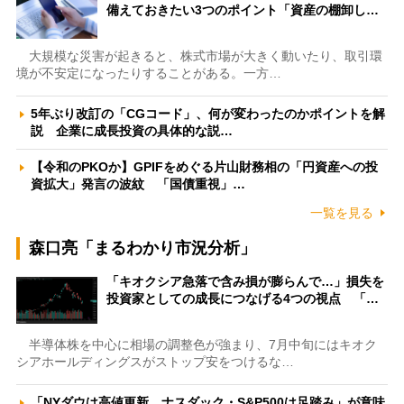
備えておきたい3つのポイント「資産の棚卸し…
大規模な災害が起きると、株式市場が大きく動いたり、取引環
境が不安定になったりすることがある。一方…
5年ぶり改訂の「CGコード」、何が変わったのかポイントを解
説 企業に成長投資の具体的な説…
【令和のPKOか】GPIFをめぐる片山財務相の「円資産への投
資拡大」発言の波紋 「国債重視」…
一覧を見る
森口亮「まるわかり市況分析」
「キオクシア急落で含み損が膨らんで…」損失を
投資家としての成長につなげる4つの視点 「…
半導体株を中心に相場の調整色が強まり、7月中旬にはキオク
シアホールディングスがストップ安をつけるな…
「NYダウは高値更新、ナスダック・S&P500は足踏み」が意味