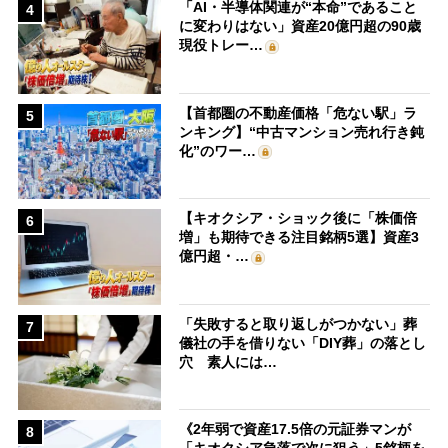
「AI・半導体関連が“本命”であること
4
に変わりはない」資産20億円超の90歳
現役トレー…
【首都圏の不動産価格「危ない駅」ラ
5
ンキング】“中古マンション売れ行き鈍
化”のワー…
【キオクシア・ショック後に「株価倍
6
増」も期待できる注目銘柄5選】資産3
億円超・…
「失敗すると取り返しがつかない」葬
7
儀社の手を借りない「DIY葬」の落とし
穴 素人には…
《2年弱で資産17.5倍の元証券マンが
8