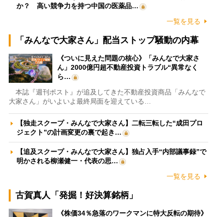
か？ 高い競争力を持つ中国の医薬品…
一覧を見る
「みんなで大家さん」配当ストップ騒動の内幕
《ついに見えた問題の核心》「みんなで大家さ
ん」2000億円超不動産投資トラブル“異常なく
ら…
本誌『週刊ポスト』が追及してきた不動産投資商品「みんなで
大家さん」がいよいよ最終局面を迎えている…
【独走スクープ・みんなで大家さん】二転三転した“成田プロ
ジェクト”の計画変更の裏で起き…
【追及スクープ・みんなで大家さん】独占入手“内部議事録”で
明かされる柳瀬健一・代表の思…
一覧を見る
古賀真人「発掘！好決算銘柄」
《株価34％急落のワークマンに特大反転の期待》