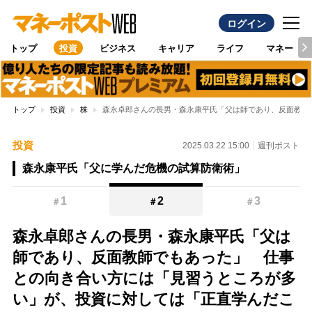
ログイン
トップ
投資
ビジネス
キャリア
ライフ
マネー
トップ
投資
株
森永卓郎さんの長男・森永康平氏「父は師であり、反面教師
投資
2025.03.22 15:00
週刊ポスト
森永康平氏「父に学んだ危機の試算防衛術」
1
2
3
＃
＃
＃
森永卓郎さんの長男・森永康平氏「父は
師であり、反面教師でもあった」 仕事
との向き合い方には「見習うところが多
い」が、投資に対しては「正直学んだこ