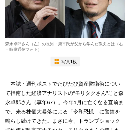
森永卓郎さん（左）の長男・康平氏が父から学んだ教えとは（右
＝時事通信フォト）
写真1枚
本誌・週刊ポストでたびたび資産防衛術につい
て指南した経済アナリストの“モリタクさん”こと森
永卓郎さん（享年67）。今年1月に亡くなる直前ま
で、来る株価大暴落による「令和恐慌」に警鐘を
鳴らし続けてきた。まさに今、トランプショック