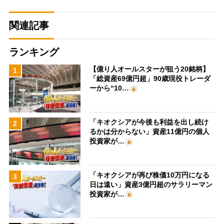
関連記事
ランキング
【億り人オールスターが狙う20銘柄】
1
「総資産69億円超」90歳現役トレーダ
ーから“10…
「キオクシアが今後も利益を出し続け
2
るかは分からない」資産11億円の個人
投資家が…
「キオクシアが再び株価10万円になる
3
日は遠い」資産3億円超のサラリーマン
投資家が…