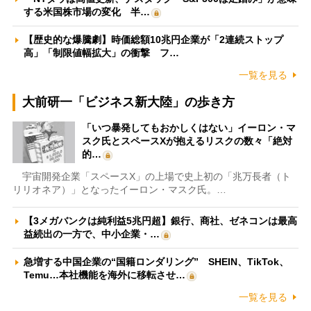
する米国株市場の変化 半…
【歴史的な爆騰劇】時価総額10兆円企業が「2連続ストップ
高」「制限値幅拡大」の衝撃 フ…
一覧を見る
大前研一「ビジネス新大陸」の歩き方
「いつ暴発してもおかしくはない」イーロン・マ
スク氏とスペースXが抱えるリスクの数々「絶対
的…
宇宙開発企業「スペースX」の上場で史上初の「兆万長者（ト
リリオネア）」となったイーロン・マスク氏。…
【3メガバンクは純利益5兆円超】銀行、商社、ゼネコンは最高
益続出の一方で、中小企業・…
急増する中国企業の“国籍ロンダリング” SHEIN、TikTok、
Temu…本社機能を海外に移転させ…
一覧を見る