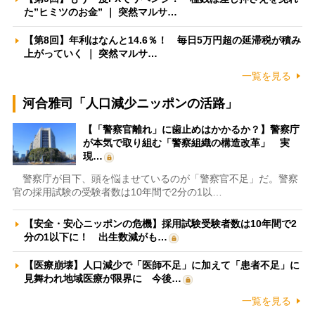
た”ヒミツのお金” ｜ 突然マルサ…
【第8回】年利はなんと14.6％！ 毎日5万円超の延滞税が積み
上がっていく ｜ 突然マルサ…
一覧を見る
河合雅司「人口減少ニッポンの活路」
【「警察官離れ」に歯止めはかかるか？】警察庁
が本気で取り組む「警察組織の構造改革」 実
現…
警察庁が目下、頭を悩ませているのが「警察官不足」だ。警察
官の採用試験の受験者数は10年間で2分の1以…
【安全・安心ニッポンの危機】採用試験受験者数は10年間で2
分の1以下に！ 出生数減がも…
【医療崩壊】人口減少で「医師不足」に加えて「患者不足」に
見舞われ地域医療が限界に 今後…
一覧を見る