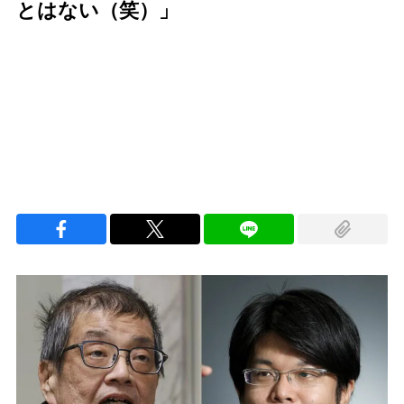
とはない（笑）」
Loaded
:
96.26%
/
Unmute