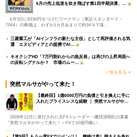
6月の売上低迷を吹き飛ばす第1四半期決算、…
6月3日に8330円をつけたワークマン（東証スタンダード・
7564）の株価は、わずか1カ月あまりで約34％下落…
三菱重工が「AIインフラの新たな主役」として再評価される気
運 エヌビディアとの提携でAI…
キオクシアHD「7万円割れからの急反発」は再びの上昇局面へ
の反転シグナルか？ 市場のムー…
一覧を見る
突然マルサがやって来た！
【最終回】1億6000万円の負債と引き換えに手に
入れたプライスレスな経験 ｜ 突然マルサがや…
2009年12月に発行された元FXトレーダー・磯貝清明氏の著書
『突然マルサがやって来た！～FXで10億円稼い…
【第9回】もう一度FXでリベンジ！ 種銭は差し押さえを免れ