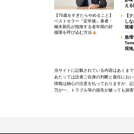
える
【75歳をすぎたらやめること】
【ク
ベストセラー『定年後』著者・
しな
楠木新氏が指南する老年期の好
現場
循環を呼び込む方法
急増
Te
現地
当サイトに記載されている内容はあくまで
あたっては読者ご自身の判断と責任におい
情報は細心の注意を払っておりますが、記
万が一、トラブル等の損失が被っても損害