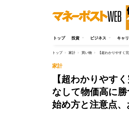
トップ
投資
ビジネス
キャリ
トップ
家計
買い物
家計
【超わかりやすく
なして物価高に勝
始め方と注意点、
/