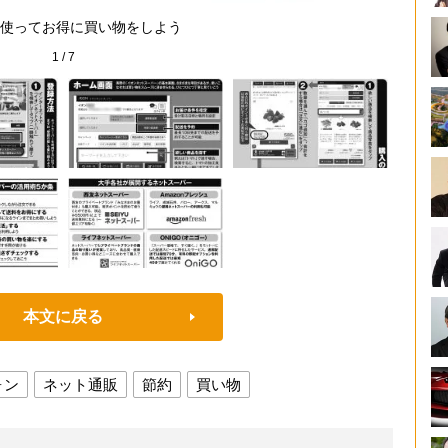
使ってお得に買い物をしよう
丸山氏
1
/
7
本文に戻る
ォン
ネット通販
節約
買い物