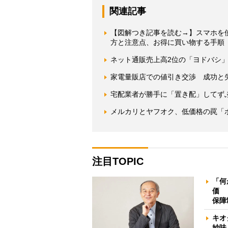
関連記事
【図解つき記事を読む→】スマホを
方と注意点、お得に買い物する手順
ネット通販売上高2位の「ヨドバシ」ユ
家電量販店での値引き交渉 成功と
宅配業者が勝手に「置き配」してず
メルカリとヤフオク、低価格の罠「
注目TOPIC
「何
価 
保障
キオ
妙味