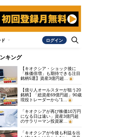
ンド
ログイン
ンキング
【キオクシア・ショック後に
「株価倍増」も期待できる注目
銘柄5選】資産3億円超…
【億り人オールスターが狙う20
銘柄】「総資産69億円超」90歳
現役トレーダーから“1…
「キオクシアが再び株価10万円
になる日は遠い」資産3億円超
のサラリーマン投資家…
「キオクシアが今後も利益を出