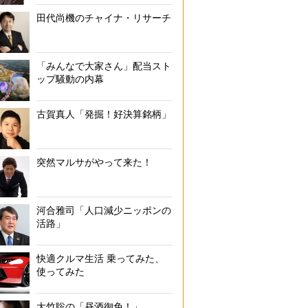
田代尚機のチャイナ・リサーチ
監修「スマホでオトクに買い物をする方法」（「イオンネットスーパー
「みんなで大家さん」配当スト
ップ騒動の内幕
古賀真人「発掘！好決算銘柄」
突然マルサがやって来た！
河合雅司「人口減少ニッポンの
活路」
快適クルマ生活 乗ってみた、
使ってみた
大竹聡の「昼酒御免！」