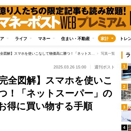
ア
ライフ
マネー
住まい・不動産
家計
トレ
【超わかりやすく完全図解】スマホを使いこなして物価高に勝つ！「ネットスーパー」の始め方と注意点、お得に買い物する手順
写真一覧
ラ
1
2025.03.26 15:00
週刊ポスト
完全図解】スマホを使いこ
2
つ！「ネットスーパー」の
お得に買い物する手順
3
4
Loaded
: