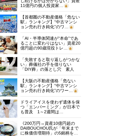
し続けるかは分からない」資産
11億円の個人投資家…
【首都圏の不動産価格「危ない
駅」ランキング】“中古マンシ
ョン売れ行き鈍化”のワ…
「AI・半導体関連が“本命”であ
ることに変わりはない」資産20
億円超の90歳現役トレ…
「失敗すると取り返しがつかな
い」葬儀社の手を借りない
「DIY葬」の落とし穴 素人
に…
【大阪の不動産価格「危ない
駅」ランキング】“中古マンシ
ョン売れ行き鈍化”のワー…
ドライアイスを使わず遺体を保
つ「エンバーミング」が日本で
も普及 1～2週間は…
《200万円→資産10億円超の
DAIBOUCHOU氏が「年末まで
に株価倍増期待」の5銘柄を…