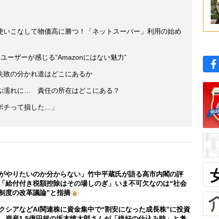
使いこなして物価高に勝つ！「ネットスーパー」利用の始め
ーザーが感じる“Amazonにはない魅力”
失敗の分かれ道はどこにあるか
ぶ濡れに… 責任の所在はどこにある？
ポチって損した…」
がやりたいのか分からない」竹中平蔵氏が語る高市内閣の評
「給付付き税額控除はその場しのぎ」いま不可欠なのは“社会
制度の改革議論”と指摘
クシアなどAI関連株に資金集中で“割安になった成長株”に投資
 資産1.5億円超の坂本慎太郎さんが「絶好の仕込み時」と考