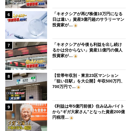
「キオクシアが再び株価10万円になる
6
日は遠い」資産3億円超のサラリーマン
投資家が…
「キオクシアが今後も利益を出し続け
7
るかは分からない」資産11億円の個人
投資家が…
【世帯年収別・東京23区マンション
8
「狙い目駅」を大公開】年収500万円、
700万円で…
《利益は年5億円前後》住み込みバイト
9
から“ギガ大家さん”となった資産200億
円税理…