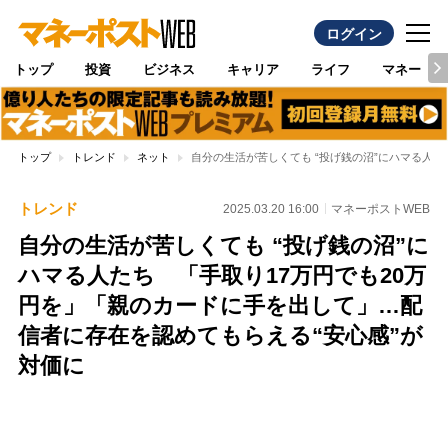
ログイン
トップ
投資
ビジネス
キャリア
ライフ
マネー
トップ
トレンド
ネット
自分の生活が苦しくても “投げ銭の沼”にハマる人
トレンド
2025.03.20 16:00
マネーポストWEB
自分の生活が苦しくても “投げ銭の沼”に
ハマる人たち 「手取り17万円でも20万
円を」「親のカードに手を出して」…配
信者に存在を認めてもらえる“安心感”が
対価に
Loaded
:
100.00%
/
Unmute