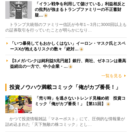
「イラン戦争を利用して儲けている」利益相反と
の批判が強まるトランプファミリーの不正蓄財
疑…
トランプ大統領のファミリー信託が今年1～3月に3000回以上も
の証券取引を行っていたことが明らかになり…
「いつ暴発してもおかしくはない」イーロン・マスク氏とスペ
ースXが抱えるリスクの数々「絶対…
【3メガバンクは純利益5兆円超】銀行、商社、ゼネコンは最高
益続出の一方で、中小企業・…
一覧を見る
投資ノウハウ満載コミック「俺がカブ番長！」
「売り時」を逃さないトレンド見極め術 投資コ
ミック「俺がカブ番長！」【第11回】
かつて投資情報雑誌「マネーポスト」にて、圧倒的な情報量が
詰め込まれた「天下無敵の株コミック」とし…