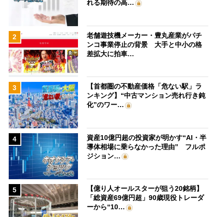
れる期待の高…
老舗遊技機メーカー・豊丸産業がパチ
2
ンコ事業停止の背景 大手と中小の格
差拡大に拍車…
【首都圏の不動産価格「危ない駅」ラ
3
ンキング】“中古マンション売れ行き鈍
化”のワー…
資産10億円超の投資家が明かす“AI・半
4
導体相場に乗らなかった理由” フルポ
ジション…
【億り人オールスターが狙う20銘柄】
5
「総資産69億円超」90歳現役トレーダ
ーから“10…