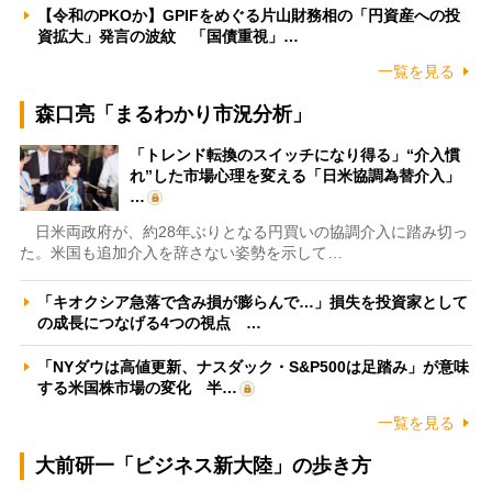
【令和のPKOか】GPIFをめぐる片山財務相の「円資産への投
資拡大」発言の波紋 「国債重視」…
一覧を見る
森口亮「まるわかり市況分析」
「トレンド転換のスイッチになり得る」“介入慣
れ”した市場心理を変える「日米協調為替介入」
…
日米両政府が、約28年ぶりとなる円買いの協調介入に踏み切っ
た。米国も追加介入を辞さない姿勢を示して…
「キオクシア急落で含み損が膨らんで…」損失を投資家として
の成長につなげる4つの視点 …
「NYダウは高値更新、ナスダック・S&P500は足踏み」が意味
する米国株市場の変化 半…
一覧を見る
大前研一「ビジネス新大陸」の歩き方