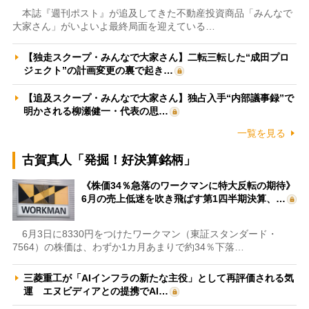
本誌『週刊ポスト』が追及してきた不動産投資商品「みんなで
大家さん」がいよいよ最終局面を迎えている…
【独走スクープ・みんなで大家さん】二転三転した“成田プロ
ジェクト”の計画変更の裏で起き…
【追及スクープ・みんなで大家さん】独占入手“内部議事録”で
明かされる柳瀬健一・代表の思…
一覧を見る
古賀真人「発掘！好決算銘柄」
《株価34％急落のワークマンに特大反転の期待》
6月の売上低迷を吹き飛ばす第1四半期決算、…
6月3日に8330円をつけたワークマン（東証スタンダード・
7564）の株価は、わずか1カ月あまりで約34％下落…
三菱重工が「AIインフラの新たな主役」として再評価される気
運 エヌビディアとの提携でAI…