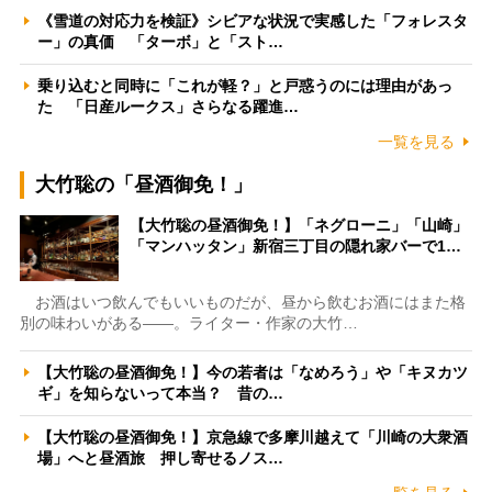
《雪道の対応力を検証》シビアな状況で実感した「フォレスタ
ー」の真価 「ターボ」と「スト…
乗り込むと同時に「これが軽？」と戸惑うのには理由があっ
た 「日産ルークス」さらなる躍進…
一覧を見る
大竹聡の「昼酒御免！」
【大竹聡の昼酒御免！】「ネグローニ」「山崎」
「マンハッタン」新宿三丁目の隠れ家バーで1…
お酒はいつ飲んでもいいものだが、昼から飲むお酒にはまた格
別の味わいがある――。ライター・作家の大竹…
【大竹聡の昼酒御免！】今の若者は「なめろう」や「キヌカツ
ギ」を知らないって本当？ 昔の…
【大竹聡の昼酒御免！】京急線で多摩川越えて「川崎の大衆酒
場」へと昼酒旅 押し寄せるノス…