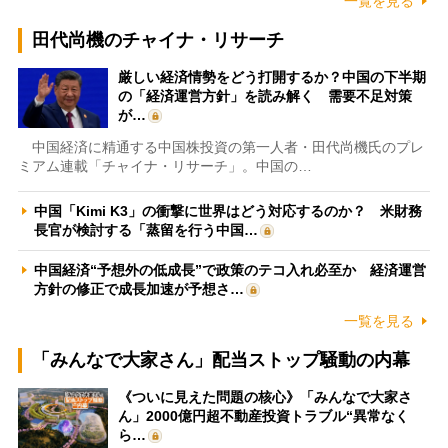
一覧を見る
田代尚機のチャイナ・リサーチ
厳しい経済情勢をどう打開するか？中国の下半期
の「経済運営方針」を読み解く 需要不足対策
が…
中国経済に精通する中国株投資の第一人者・田代尚機氏のプレ
ミアム連載「チャイナ・リサーチ」。中国の…
中国「Kimi K3」の衝撃に世界はどう対応するのか？ 米財務
長官が検討する「蒸留を行う中国…
中国経済“予想外の低成長”で政策のテコ入れ必至か 経済運営
方針の修正で成長加速が予想さ…
一覧を見る
「みんなで大家さん」配当ストップ騒動の内幕
《ついに見えた問題の核心》「みんなで大家さ
ん」2000億円超不動産投資トラブル“異常なく
ら…