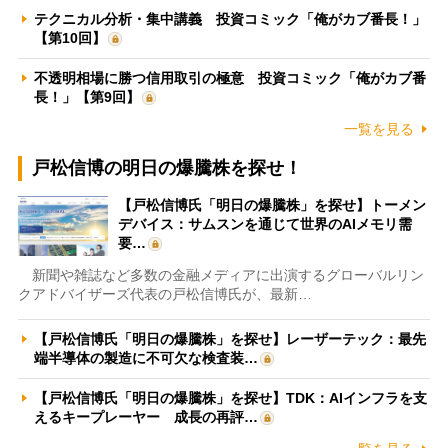
テクニカル分析・集中講義 投資コミック「俺がカブ番長！」
【第10回】
不透明相場に勝つ信用取引の極意 投資コミック「俺がカブ番
長！」【第9回】
一覧を見る
戸松信博の明日の爆騰株を探せ！
【戸松信博氏「明日の爆騰株」を探せ】トーメン
デバイス：サムスンを通じて世界のAIメモリ需
要…
新聞や雑誌など多数の金融メディアに出演するグローバルリン
クアドバイザーズ代表の戸松信博氏が、最新…
【戸松信博氏「明日の爆騰株」を探せ】レーザーテック：最先
端半導体の製造に不可欠な検査装…
【戸松信博氏「明日の爆騰株」を探せ】TDK：AIインフラを支
えるキープレーヤー 成長の再評…