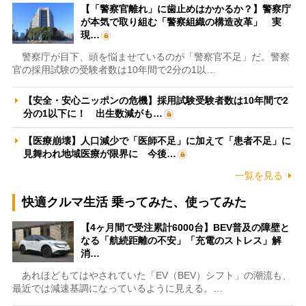
【「警察官離れ」に歯止めはかかるか？】警察庁
が本気で取り組む「警察組織の構造改革」 実
現…
警察庁が目下、頭を悩ませているのが「警察官不足」だ。警察
官の採用試験の受験者数は10年間で2分の1以…
【安全・安心ニッポンの危機】採用試験受験者数は10年間で2
分の1以下に！ 出生数減がも…
【医療崩壊】人口減少で「医師不足」に加えて「患者不足」に
見舞われ地域医療が限界に 今後…
一覧を見る
快適クルマ生活 乗ってみた、使ってみた
【4ヶ月間で受注累計6000台】BEV普及の障壁と
なる「航続距離の不安」「充電のストレス」解
消…
あれほどもてはやされていた「EV（BEV）シフト」の潮流も、
最近では減速基調になっているように見える。…