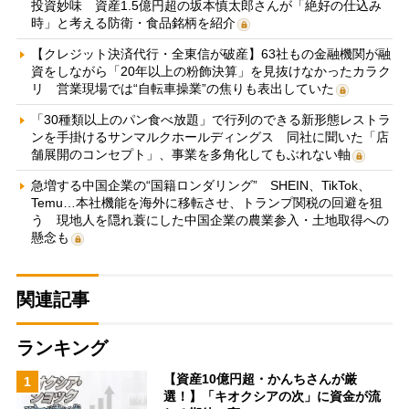
投資妙味 資産1.5億円超の坂本慎太郎さんが「絶好の仕込み
時」と考える防衛・食品銘柄を紹介
【クレジット決済代行・全東信が破産】63社もの金融機関が融
資をしながら「20年以上の粉飾決算」を見抜けなかったカラク
リ 営業現場では“自転車操業”の焦りも表出していた
「30種類以上のパン食べ放題」で行列のできる新形態レストラ
ンを手掛けるサンマルクホールディングス 同社に聞いた「店
舗展開のコンセプト」、事業を多角化してもぶれない軸
急増する中国企業の“国籍ロンダリング” SHEIN、TikTok、
Temu…本社機能を海外に移転させ、トランプ関税の回避を狙
う 現地人を隠れ蓑にした中国企業の農業参入・土地取得への
懸念も
関連記事
ランキング
【資産10億円超・かんちさんが厳
1
選！】「キオクシアの次」に資金が流