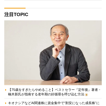
注目TOPIC
【75歳をすぎたらやめること】ベストセラー『定年後』著者・
楠木新氏が指南する老年期の好循環を呼び込む方法
キオクシアなどAI関連株に資金集中で“割安になった成長株”に