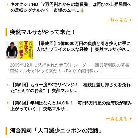
キオクシアHD「7万円割れからの急反発」は再びの上昇局面へ
の反転シグナルか？ 市場のムー…
一覧を見る
突然マルサがやって来た！
【最終回】1億6000万円の負債と引き換えに手に
入れたプライスレスな経験 ｜ 突然マルサがや…
2009年12月に発行された元FXトレーダー・磯貝清明氏の著書
『突然マルサがやって来た！～FXで10億円稼い…
【第9回】もう一度FXでリベンジ！ 種銭は差し押さえを免れ
た”ヒミツのお金” ｜ 突然マルサ…
【第8回】年利はなんと14.6％！ 毎日5万円超の延滞税が積み
上がっていく ｜ 突然マルサ…
一覧を見る
河合雅司「人口減少ニッポンの活路」