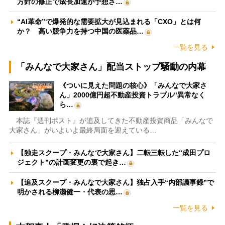
方針の修正で成長加速が予想さ…
“AI革命”で爆発的な需要拡大が見込まれる「CXO」とは何
か？ 高い競争力を持つ中国の医薬品…
一覧を見る
「みんなで大家さん」配当ストップ騒動の内幕
《ついに見えた問題の核心》「みんなで大家さ
ん」2000億円超不動産投資トラブル“異常なく
ら…
本誌『週刊ポスト』が追及してきた不動産投資商品「みんなで
大家さん」がいよいよ最終局面を迎えている…
【独走スクープ・みんなで大家さん】二転三転した“成田プロ
ジェクト”の計画変更の裏で起き…
【追及スクープ・みんなで大家さん】独占入手“内部議事録”で
明かされる柳瀬健一・代表の思…
一覧を見る