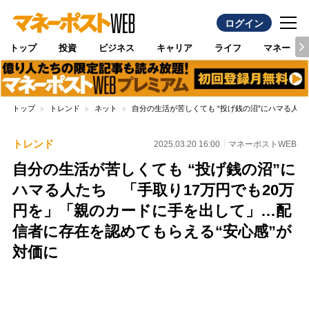
ログイン
トップ
投資
ビジネス
キャリア
ライフ
マネー
トップ
トレンド
ネット
自分の生活が苦しくても “投げ銭の沼”にハマる人
トレンド
2025.03.20 16:00
マネーポストWEB
自分の生活が苦しくても “投げ銭の沼”に
ハマる人たち 「手取り17万円でも20万
円を」「親のカードに手を出して」…配
信者に存在を認めてもらえる“安心感”が
対価に
Loaded
:
100.00%
/
Unmute