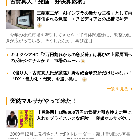
古賀真人「発掘！好決算銘柄」
三菱重工が「AIインフラの新たな主役」として再
評価される気運 エヌビディアとの提携でAIデ…
今年の株式市場を牽引してきたAI・半導体関連株に、調整の動
きが広がっている。そうしたなか、再び注目…
キオクシアHD「7万円割れからの急反発」は再びの上昇局面へ
の反転シグナルか？ 市場のムー…
《億り人・古賀真人氏が厳選》野村総合研究所だけじゃない！
「DX・省力化・円安」を追い風に…
一覧を見る
突然マルサがやって来た！
【最終回】1億6000万円の負債と引き換えに手に
入れたプライスレスな経験 ｜ 突然マルサがや…
2009年12月に発行された元FXトレーダー・磯貝清明氏の著書