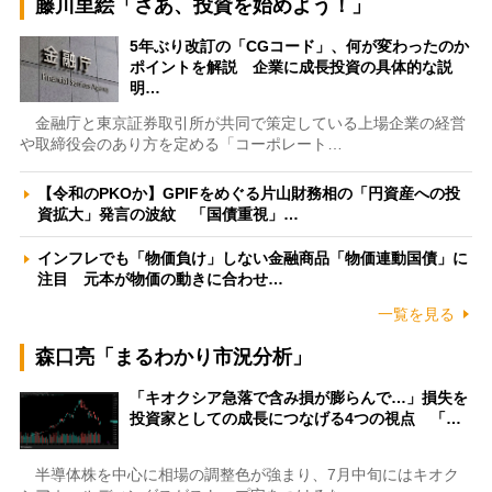
藤川里絵「さあ、投資を始めよう！」
5年ぶり改訂の「CGコード」、何が変わったのか
ポイントを解説 企業に成長投資の具体的な説
明…
金融庁と東京証券取引所が共同で策定している上場企業の経営
や取締役会のあり方を定める「コーポレート…
【令和のPKOか】GPIFをめぐる片山財務相の「円資産への投
資拡大」発言の波紋 「国債重視」…
インフレでも「物価負け」しない金融商品「物価連動国債」に
注目 元本が物価の動きに合わせ…
一覧を見る
森口亮「まるわかり市況分析」
「キオクシア急落で含み損が膨らんで…」損失を
投資家としての成長につなげる4つの視点 「…
半導体株を中心に相場の調整色が強まり、7月中旬にはキオク