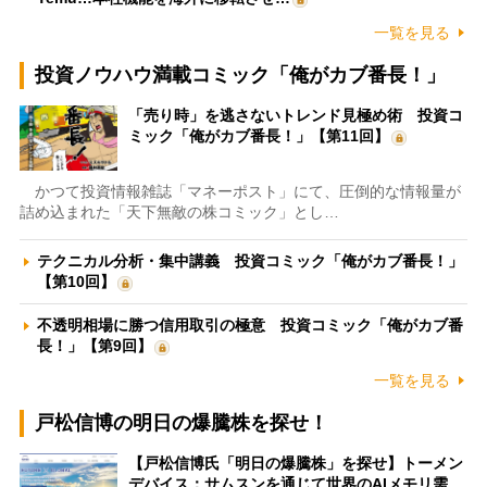
一覧を見る
投資ノウハウ満載コミック「俺がカブ番長！」
「売り時」を逃さないトレンド見極め術 投資コ
ミック「俺がカブ番長！」【第11回】
かつて投資情報雑誌「マネーポスト」にて、圧倒的な情報量が
詰め込まれた「天下無敵の株コミック」とし…
テクニカル分析・集中講義 投資コミック「俺がカブ番長！」
【第10回】
不透明相場に勝つ信用取引の極意 投資コミック「俺がカブ番
長！」【第9回】
一覧を見る
戸松信博の明日の爆騰株を探せ！
【戸松信博氏「明日の爆騰株」を探せ】トーメン
デバイス：サムスンを通じて世界のAIメモリ需