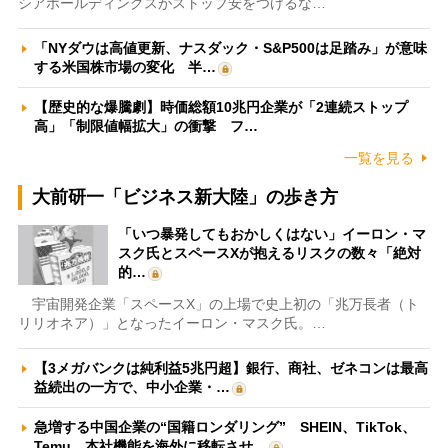
シアホールディングスがストップ安をつけるな…
「NYダウは高値更新、ナスダック・S&P500は足踏み」が意味
する米国株市場の変化 半…
【歴史的な爆騰劇】時価総額10兆円企業が「2連続ストップ
高」「制限値幅拡大」の衝撃 フ…
一覧を見る
大前研一「ビジネス新大陸」の歩き方
「いつ暴発してもおかしくはない」イーロン・マ
スク氏とスペースXが抱えるリスクの数々「絶対
的…
宇宙開発企業「スペースX」の上場で史上初の「兆万長者（ト
リリオネア）」となったイーロン・マスク氏。…
【3メガバンクは純利益5兆円超】銀行、商社、ゼネコンは最高
益続出の一方で、中小企業・…
急増する中国企業の“国籍ロンダリング” SHEIN、TikTok、
Temu…本社機能を海外に移転させ…