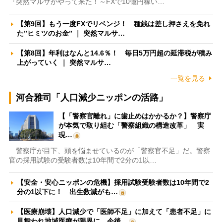
『突然マルサがやって来た！～FXで10億円稼い…
【第9回】もう一度FXでリベンジ！ 種銭は差し押さえを免れ
た”ヒミツのお金” ｜ 突然マルサ…
【第8回】年利はなんと14.6％！ 毎日5万円超の延滞税が積み
上がっていく ｜ 突然マルサ…
一覧を見る
河合雅司「人口減少ニッポンの活路」
【「警察官離れ」に歯止めはかかるか？】警察庁
が本気で取り組む「警察組織の構造改革」 実
現…
警察庁が目下、頭を悩ませているのが「警察官不足」だ。警察
官の採用試験の受験者数は10年間で2分の1以…
【安全・安心ニッポンの危機】採用試験受験者数は10年間で2
分の1以下に！ 出生数減がも…
【医療崩壊】人口減少で「医師不足」に加えて「患者不足」に
見舞われ地域医療が限界に 今後…