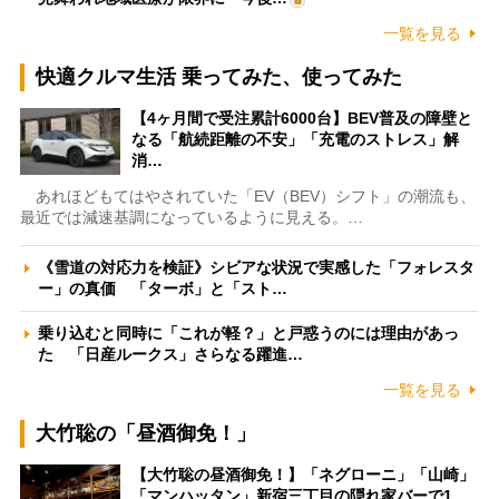
一覧を見る
快適クルマ生活 乗ってみた、使ってみた
【4ヶ月間で受注累計6000台】BEV普及の障壁と
なる「航続距離の不安」「充電のストレス」解
消…
あれほどもてはやされていた「EV（BEV）シフト」の潮流も、
最近では減速基調になっているように見える。…
《雪道の対応力を検証》シビアな状況で実感した「フォレスタ
ー」の真価 「ターボ」と「スト…
乗り込むと同時に「これが軽？」と戸惑うのには理由があっ
た 「日産ルークス」さらなる躍進…
一覧を見る
大竹聡の「昼酒御免！」
【大竹聡の昼酒御免！】「ネグローニ」「山崎」
「マンハッタン」新宿三丁目の隠れ家バーで1…