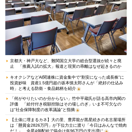
京都大・神戸大など、難関国立大学の総合型選抜が続々と廃
止 「推薦入試の拡大」報道と現実の乖離はなぜ起きるのか
キオクシアなどAI関連株に資金集中で“割安になった成長株”に
投資妙味 資産1.5億円超の坂本慎太郎さんが「絶好の仕込み
時」と考える防衛・食品銘柄を紹介
「何がやりたいのか分からない」竹中平蔵氏が語る高市内閣の
評価 「給付付き税額控除はその場しのぎ」いま不可欠なの
は“社会保障制度の改革議論”と指摘
【土俵に埋まるカネ】大の里、豊昇龍が黒星続きの名古屋場所
は「懸賞金2826万円」が下位力士に渡り「今日はみんなで焼肉
だ！」 金星4個配給で協会は年96万円の支出増に