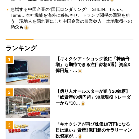
急増する中国企業の“国籍ロンダリング” SHEIN、TikTok、
Temu…本社機能を海外に移転させ、トランプ関税の回避を狙
う 現地人を隠れ蓑にした中国企業の農業参入・土地取得への
懸念も
ランキング
【キオクシア・ショック後に「株価倍
1
増」も期待できる注目銘柄5選】資産3
億円超・…
【億り人オールスターが狙う20銘柄】
2
「総資産69億円超」90歳現役トレーダ
ーから“10…
「キオクシアが再び株価10万円になる
3
日は遠い」資産3億円超のサラリーマン
投資家が…