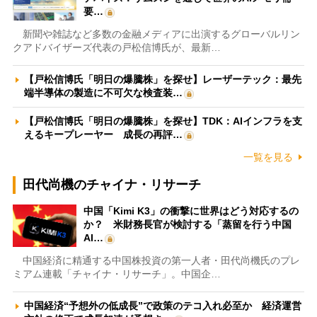
要…
新聞や雑誌など多数の金融メディアに出演するグローバルリン
クアドバイザーズ代表の戸松信博氏が、最新…
【戸松信博氏「明日の爆騰株」を探せ】レーザーテック：最先
端半導体の製造に不可欠な検査装…
【戸松信博氏「明日の爆騰株」を探せ】TDK：AIインフラを支
えるキープレーヤー 成長の再評…
一覧を見る
田代尚機のチャイナ・リサーチ
中国「Kimi K3」の衝撃に世界はどう対応するの
か？ 米財務長官が検討する「蒸留を行う中国
AI…
中国経済に精通する中国株投資の第一人者・田代尚機氏のプレ
ミアム連載「チャイナ・リサーチ」。中国企…
中国経済“予想外の低成長”で政策のテコ入れ必至か 経済運営