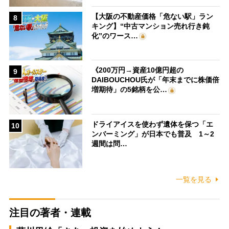
【大阪の不動産価格「危ない駅」ラン
8
キング】“中古マンション売れ行き鈍
化”のワース…
《200万円→資産10億円超の
9
DAIBOUCHOU氏が「年末までに株価倍
増期待」の5銘柄を公…
ドライアイスを使わず遺体を保つ「エ
10
ンバーミング」が日本でも普及 1～2
週間は問…
一覧を見る
注目の著者・連載