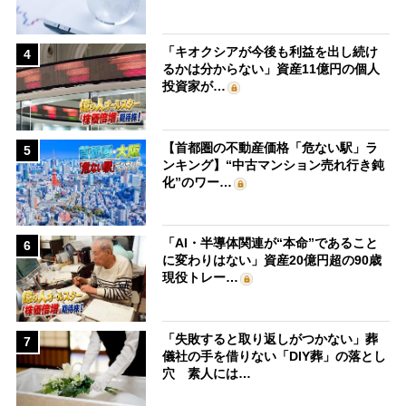
「キオクシアが今後も利益を出し続け
4
るかは分からない」資産11億円の個人
投資家が…
【首都圏の不動産価格「危ない駅」ラ
5
ンキング】“中古マンション売れ行き鈍
化”のワー…
「AI・半導体関連が“本命”であること
6
に変わりはない」資産20億円超の90歳
現役トレー…
「失敗すると取り返しがつかない」葬
7
儀社の手を借りない「DIY葬」の落とし
穴 素人には…