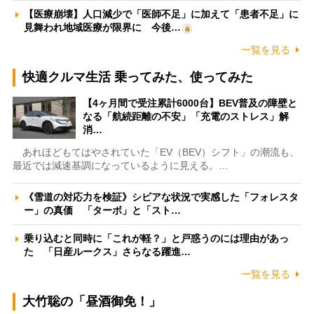
【医療崩壊】人口減少で「医師不足」に加えて「患者不足」に
見舞われ地域医療が限界に 今後…
一覧を見る
快適クルマ生活 乗ってみた、使ってみた
【4ヶ月間で受注累計6000台】BEV普及の障壁と
なる「航続距離の不安」「充電のストレス」解
消…
あれほどもてはやされていた「EV（BEV）シフト」の潮流も、
最近では減速基調になっているように見える。…
《雪道の対応力を検証》シビアな状況で実感した「フォレスタ
ー」の真価 「ターボ」と「スト…
乗り込むと同時に「これが軽？」と戸惑うのには理由があっ
た 「日産ルークス」さらなる躍進…
一覧を見る
大竹聡の「昼酒御免！」