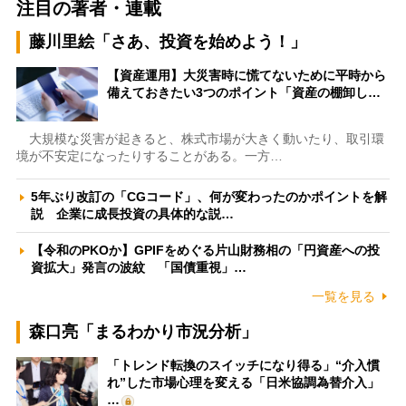
注目の著者・連載
藤川里絵「さあ、投資を始めよう！」
【資産運用】大災害時に慌てないために平時から
備えておきたい3つのポイント「資産の棚卸し…
大規模な災害が起きると、株式市場が大きく動いたり、取引環
境が不安定になったりすることがある。一方…
5年ぶり改訂の「CGコード」、何が変わったのかポイントを解
説 企業に成長投資の具体的な説…
【令和のPKOか】GPIFをめぐる片山財務相の「円資産への投
資拡大」発言の波紋 「国債重視」…
一覧を見る
森口亮「まるわかり市況分析」
「トレンド転換のスイッチになり得る」“介入慣
れ”した市場心理を変える「日米協調為替介入」
…