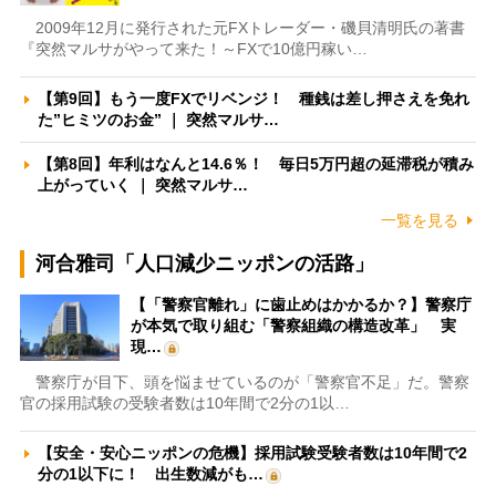
2009年12月に発行された元FXトレーダー・磯貝清明氏の著書
『突然マルサがやって来た！～FXで10億円稼い…
【第9回】もう一度FXでリベンジ！ 種銭は差し押さえを免れ
た”ヒミツのお金” ｜ 突然マルサ…
【第8回】年利はなんと14.6％！ 毎日5万円超の延滞税が積み
上がっていく ｜ 突然マルサ…
一覧を見る
河合雅司「人口減少ニッポンの活路」
【「警察官離れ」に歯止めはかかるか？】警察庁
が本気で取り組む「警察組織の構造改革」 実
現…
警察庁が目下、頭を悩ませているのが「警察官不足」だ。警察
官の採用試験の受験者数は10年間で2分の1以…
【安全・安心ニッポンの危機】採用試験受験者数は10年間で2
分の1以下に！ 出生数減がも…