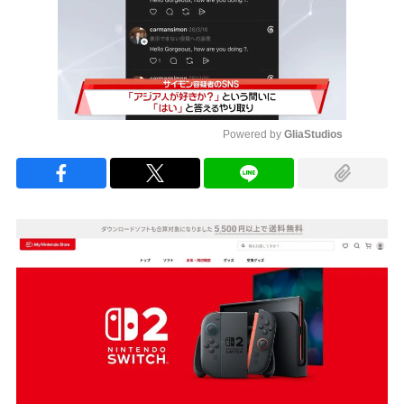
Powered by 
GliaStudios
Mute