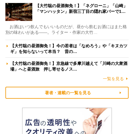
【大竹聡の昼酒御免！】「ネグローニ」「山崎」
「マンハッタン」新宿三丁目の隠れ家バーで1…
お酒はいつ飲んでもいいものだが、昼から飲むお酒にはまた格
別の味わいがある――。ライター・作家の大竹…
【大竹聡の昼酒御免！】今の若者は「なめろう」や「キヌカツ
ギ」を知らないって本当？ 昔の…
【大竹聡の昼酒御免！】京急線で多摩川越えて「川崎の大衆酒
場」へと昼酒旅 押し寄せるノス…
一覧を見る
著者・連載の一覧を見る