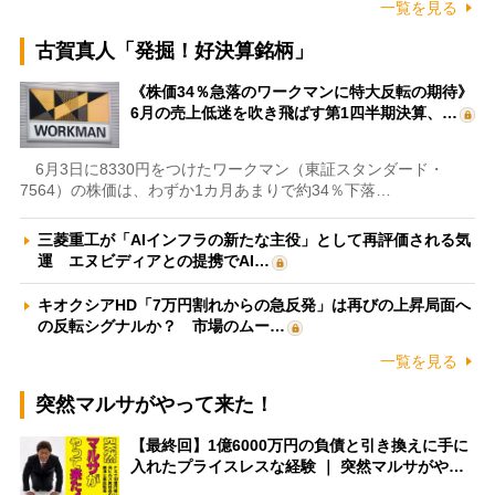
一覧を見る
古賀真人「発掘！好決算銘柄」
《株価34％急落のワークマンに特大反転の期待》
6月の売上低迷を吹き飛ばす第1四半期決算、…
6月3日に8330円をつけたワークマン（東証スタンダード・
7564）の株価は、わずか1カ月あまりで約34％下落…
三菱重工が「AIインフラの新たな主役」として再評価される気
運 エヌビディアとの提携でAI…
キオクシアHD「7万円割れからの急反発」は再びの上昇局面へ
の反転シグナルか？ 市場のムー…
一覧を見る
突然マルサがやって来た！
【最終回】1億6000万円の負債と引き換えに手に
入れたプライスレスな経験 ｜ 突然マルサがや…