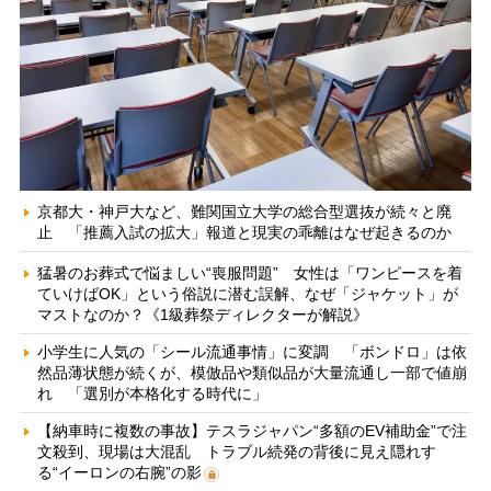
京都大・神戸大など、難関国立大学の総合型選抜が続々と廃
止 「推薦入試の拡大」報道と現実の乖離はなぜ起きるのか
猛暑のお葬式で悩ましい“喪服問題” 女性は「ワンピースを着
ていけばOK」という俗説に潜む誤解、なぜ「ジャケット」が
マストなのか？《1級葬祭ディレクターが解説》
小学生に人気の「シール流通事情」に変調 「ボンドロ」は依
然品薄状態が続くが、模倣品や類似品が大量流通し一部で値崩
れ 「選別が本格化する時代に」
【納車時に複数の事故】テスラジャパン“多額のEV補助金”で注
文殺到、現場は大混乱 トラブル続発の背後に見え隠れす
る“イーロンの右腕”の影