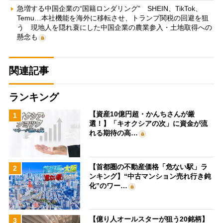
急増する中国企業の“国籍ロンダリング” SHEIN、TikTok、
Temu…本社機能を海外に移転させ、トランプ関税の回避を狙
う 現地人を隠れ蓑にした中国企業の農業参入・土地取得への
懸念も
関連記事
ランキング
【資産10億円超・かんちさんが厳
1
選！】「キオクシアの次」に資金が流
れる期待の高…
【首都圏の不動産価格「危ない駅」ラ
2
ンキング】“中古マンション売れ行き鈍
化”のワー…
【億り人オールスターが狙う20銘柄】
3