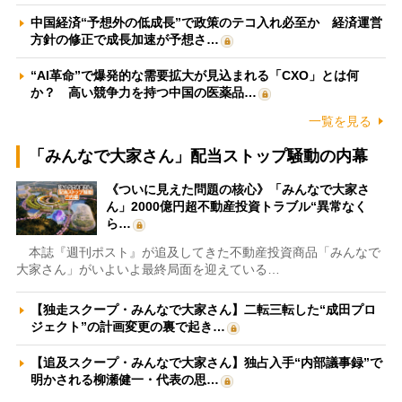
中国経済“予想外の低成長”で政策のテコ入れ必至か 経済運営
方針の修正で成長加速が予想さ…
“AI革命”で爆発的な需要拡大が見込まれる「CXO」とは何
か？ 高い競争力を持つ中国の医薬品…
一覧を見る
「みんなで大家さん」配当ストップ騒動の内幕
《ついに見えた問題の核心》「みんなで大家さ
ん」2000億円超不動産投資トラブル“異常なく
ら…
本誌『週刊ポスト』が追及してきた不動産投資商品「みんなで
大家さん」がいよいよ最終局面を迎えている…
【独走スクープ・みんなで大家さん】二転三転した“成田プロ
ジェクト”の計画変更の裏で起き…
【追及スクープ・みんなで大家さん】独占入手“内部議事録”で
明かされる柳瀬健一・代表の思…