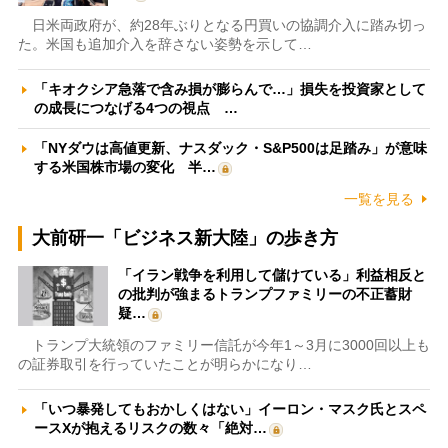
日米両政府が、約28年ぶりとなる円買いの協調介入に踏み切っ
た。米国も追加介入を辞さない姿勢を示して…
「キオクシア急落で含み損が膨らんで…」損失を投資家として
の成長につなげる4つの視点 …
「NYダウは高値更新、ナスダック・S&P500は足踏み」が意味
する米国株市場の変化 半…
一覧を見る
大前研一「ビジネス新大陸」の歩き方
「イラン戦争を利用して儲けている」利益相反と
の批判が強まるトランプファミリーの不正蓄財
疑…
トランプ大統領のファミリー信託が今年1～3月に3000回以上も
の証券取引を行っていたことが明らかになり…
「いつ暴発してもおかしくはない」イーロン・マスク氏とスペ
ースXが抱えるリスクの数々「絶対…