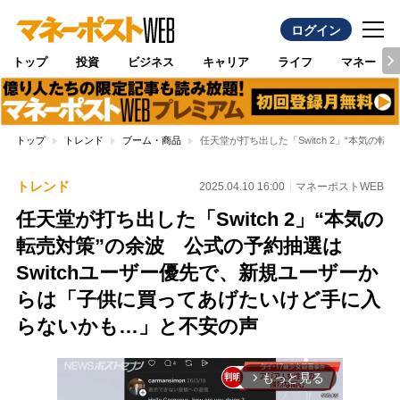
ログイン
トップ
投資
ビジネス
キャリア
ライフ
マネー
トップ
トレンド
ブーム・商品
任天堂が打ち出した「Switch 2」“本気
トレンド
2025.04.10 16:00
マネーポストWEB
任天堂が打ち出した「Switch 2」“本気の
転売対策”の余波 公式の予約抽選は
Switchユーザー優先で、新規ユーザーか
らは「子供に買ってあげたいけど手に入
らないかも…」と不安の声
もっと見る
arrow_forward_ios