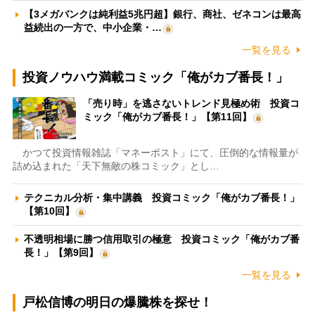
【3メガバンクは純利益5兆円超】銀行、商社、ゼネコンは最高
益続出の一方で、中小企業・…
一覧を見る
投資ノウハウ満載コミック「俺がカブ番長！」
「売り時」を逃さないトレンド見極め術 投資コ
ミック「俺がカブ番長！」【第11回】
かつて投資情報雑誌「マネーポスト」にて、圧倒的な情報量が
詰め込まれた「天下無敵の株コミック」とし…
テクニカル分析・集中講義 投資コミック「俺がカブ番長！」
【第10回】
不透明相場に勝つ信用取引の極意 投資コミック「俺がカブ番
長！」【第9回】
一覧を見る
戸松信博の明日の爆騰株を探せ！