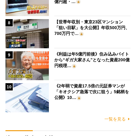
億円超・…
【世帯年収別・東京23区マンション
8
「狙い目駅」を大公開】年収500万円、
700万円で…
《利益は年5億円前後》住み込みバイト
9
から“ギガ大家さん”となった資産200億
円税理…
《2年弱で資産17.5倍の元証券マンが
10
「キオクシア急落で次に狙う」5銘柄を
公開》10…
一覧を見る