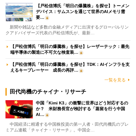
【戸松信博氏「明日の爆騰株」を探せ】トーメン
デバイス：サムスンを通じて世界のAIメモリ需
要…
新聞や雑誌など多数の金融メディアに出演するグローバルリン
クアドバイザーズ代表の戸松信博氏が、最新…
【戸松信博氏「明日の爆騰株」を探せ】レーザーテック：最先
端半導体の製造に不可欠な検査装…
【戸松信博氏「明日の爆騰株」を探せ】TDK：AIインフラを支
えるキープレーヤー 成長の再評…
一覧を見る
田代尚機のチャイナ・リサーチ
中国「Kimi K3」の衝撃に世界はどう対応するの
か？ 米財務長官が検討する「蒸留を行う中国
AI…
中国経済に精通する中国株投資の第一人者・田代尚機氏のプレ
ミアム連載「チャイナ・リサーチ」。中国企…