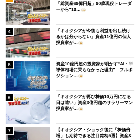
「総資産69億円超」90歳現役トレーダ
ーから“10…
「キオクシアが今後も利益を出し続け
4
るかは分からない」資産11億円の個人
投資家が…
資産10億円超の投資家が明かす“AI・半
5
導体相場に乗らなかった理由” フルポ
ジション…
「キオクシアが再び株価10万円になる
6
日は遠い」資産3億円超のサラリーマン
投資家が…
【キオクシア・ショック後に「株価倍
7
増」も期待できる注目銘柄5選】資産3