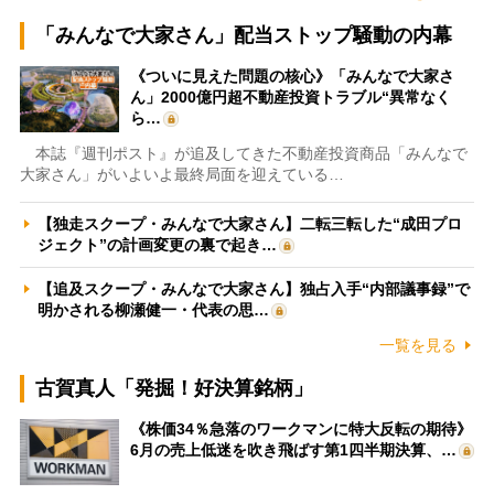
「みんなで大家さん」配当ストップ騒動の内幕
《ついに見えた問題の核心》「みんなで大家さ
ん」2000億円超不動産投資トラブル“異常なく
ら…
本誌『週刊ポスト』が追及してきた不動産投資商品「みんなで
大家さん」がいよいよ最終局面を迎えている…
【独走スクープ・みんなで大家さん】二転三転した“成田プロ
ジェクト”の計画変更の裏で起き…
【追及スクープ・みんなで大家さん】独占入手“内部議事録”で
明かされる柳瀬健一・代表の思…
一覧を見る
古賀真人「発掘！好決算銘柄」
《株価34％急落のワークマンに特大反転の期待》
6月の売上低迷を吹き飛ばす第1四半期決算、…