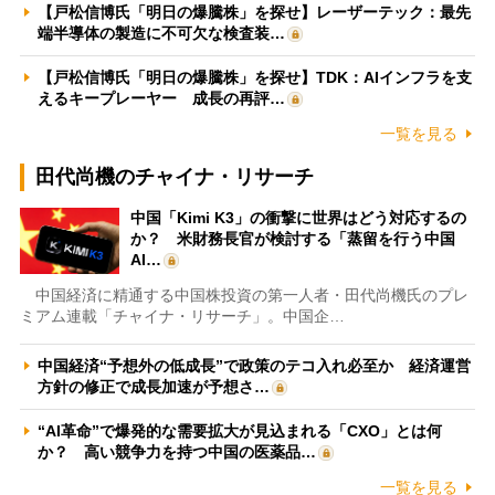
【戸松信博氏「明日の爆騰株」を探せ】レーザーテック：最先
端半導体の製造に不可欠な検査装…
【戸松信博氏「明日の爆騰株」を探せ】TDK：AIインフラを支
えるキープレーヤー 成長の再評…
一覧を見る
田代尚機のチャイナ・リサーチ
中国「Kimi K3」の衝撃に世界はどう対応するの
か？ 米財務長官が検討する「蒸留を行う中国
AI…
中国経済に精通する中国株投資の第一人者・田代尚機氏のプレ
ミアム連載「チャイナ・リサーチ」。中国企…
中国経済“予想外の低成長”で政策のテコ入れ必至か 経済運営
方針の修正で成長加速が予想さ…
“AI革命”で爆発的な需要拡大が見込まれる「CXO」とは何
か？ 高い競争力を持つ中国の医薬品…
一覧を見る