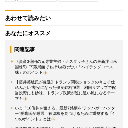
あわせて読みたい
あなたにオススメ
関連記事
《資産3億円の元専業主婦・ナスダッ子さんの最新注目米
国株5》下落局面でも持ち続けたい「ハイテクグロース
株」のポイント
【藤井英敏氏が厳選】トランプ関税ショックの今こそ仕
込みたい“割安になった優良銘柄”9選 利回りアップで配
当投資にも妙味、トランプ政策が逆に追い風になるテー
マも
いま「10倍株を狙える」最新7銘柄を“テンバガーハンタ
ー”愛鷹氏が厳選 有望株を見つけるために重視する「4
つのポイント」とは