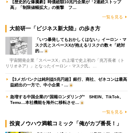
【歴史的な爆騰劇】時価総額10兆円企業が「2連続ストップ
高」「制限値幅拡大」の衝撃 フ…
一覧を見る
大前研一「ビジネス新大陸」の歩き方
「いつ暴発してもおかしくはない」イーロン・マ
スク氏とスペースXが抱えるリスクの数々「絶対
的…
宇宙開発企業「スペースX」の上場で史上初の「兆万長者（ト
リリオネア）」となったイーロン・マスク氏。…
【3メガバンクは純利益5兆円超】銀行、商社、ゼネコンは最高
益続出の一方で、中小企業・…
急増する中国企業の“国籍ロンダリング” SHEIN、TikTok、
Temu…本社機能を海外に移転させ…
一覧を見る
投資ノウハウ満載コミック「俺がカブ番長！」