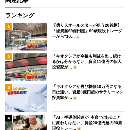
関連記事
ランキング
【億り人オールスターが狙う20銘柄】
1
「総資産69億円超」90歳現役トレーダ
ーから“10…
「キオクシアが今後も利益を出し続け
2
るかは分からない」資産11億円の個人
投資家が…
「キオクシアが再び株価10万円になる
3
日は遠い」資産3億円超のサラリーマン
投資家が…
「AI・半導体関連が“本命”であること
4
に変わりはない」資産20億円超の90歳
現役トレー…