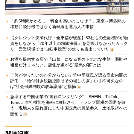
「約5時間かかるし、料金も高いのになぜ？」東京～博多間の
移動に飛行機ではなく新幹線を選ぶ人の事情
【クレジット決済代行・全東信が破産】63社もの金融機関が融
資をしながら「20年以上の粉飾決算」を見抜けなかったカラク
リ 営業現場では“自転車操業”の焦りも表出していた
お酒を提供する店で「出禁」になる客のトホホな生態 嘔吐や
粗相だけじゃない、店側が嫌がる“最悪の客”とは
「何がやりたいのか分からない」竹中平蔵氏が語る高市内閣の
評価 「給付付き税額控除はその場しのぎ」いま不可欠なの
は“社会保障制度の改革議論”と指摘
急増する中国企業の“国籍ロンダリング” SHEIN、TikTok、
Temu…本社機能を海外に移転させ、トランプ関税の回避を狙
う 現地人を隠れ蓑にした中国企業の農業参入・土地取得への
懸念も