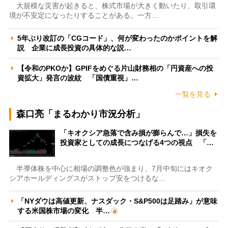
大規模な災害が起きると、株式市場が大きく動いたり、取引環
境が不安定になったりすることがある。一方…
5年ぶり改訂の「CGコード」、何が変わったのかポイントを解
説 企業に成長投資の具体的な説…
【令和のPKOか】GPIFをめぐる片山財務相の「円資産への投
資拡大」発言の波紋 「国債重視」…
一覧を見る
森口亮「まるわかり市況分析」
「キオクシア急落で含み損が膨らんで…」損失を
投資家としての成長につなげる4つの視点 「…
半導体株を中心に相場の調整色が強まり、7月中旬にはキオク
シアホールディングスがストップ安をつけるな…
「NYダウは高値更新、ナスダック・S&P500は足踏み」が意味
する米国株市場の変化 半…