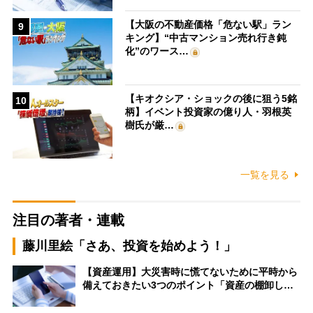
【大阪の不動産価格「危ない駅」ラン
9
キング】“中古マンション売れ行き鈍
化”のワース…
【キオクシア・ショックの後に狙う5銘
10
柄】イベント投資家の億り人・羽根英
樹氏が厳…
一覧を見る
注目の著者・連載
藤川里絵「さあ、投資を始めよう！」
【資産運用】大災害時に慌てないために平時から
備えておきたい3つのポイント「資産の棚卸し…