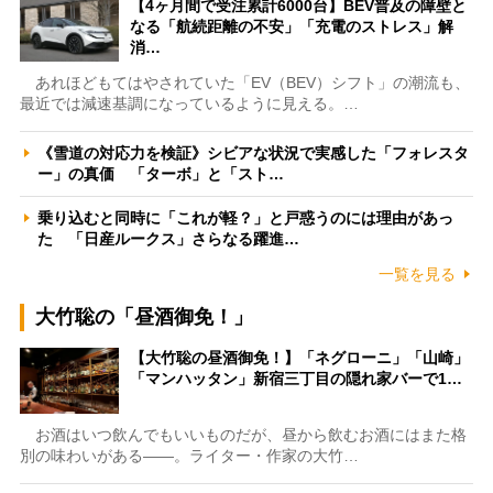
【4ヶ月間で受注累計6000台】BEV普及の障壁と
なる「航続距離の不安」「充電のストレス」解
消…
あれほどもてはやされていた「EV（BEV）シフト」の潮流も、
最近では減速基調になっているように見える。…
《雪道の対応力を検証》シビアな状況で実感した「フォレスタ
ー」の真価 「ターボ」と「スト…
乗り込むと同時に「これが軽？」と戸惑うのには理由があっ
た 「日産ルークス」さらなる躍進…
一覧を見る
大竹聡の「昼酒御免！」
【大竹聡の昼酒御免！】「ネグローニ」「山崎」
「マンハッタン」新宿三丁目の隠れ家バーで1…
お酒はいつ飲んでもいいものだが、昼から飲むお酒にはまた格
別の味わいがある――。ライター・作家の大竹…