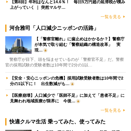
【第8回】年利はなんと14.6％！ 毎日5万円超の延滞税が積み
上がっていく ｜ 突然マルサ…
一覧を見る
河合雅司「人口減少ニッポンの活路」
【「警察官離れ」に歯止めはかかるか？】警察庁
が本気で取り組む「警察組織の構造改革」 実
現…
警察庁が目下、頭を悩ませているのが「警察官不足」だ。警察
官の採用試験の受験者数は10年間で2分の1以…
【安全・安心ニッポンの危機】採用試験受験者数は10年間で2
分の1以下に！ 出生数減がも…
【医療崩壊】人口減少で「医師不足」に加えて「患者不足」に
見舞われ地域医療が限界に 今後…
一覧を見る
快適クルマ生活 乗ってみた、使ってみた