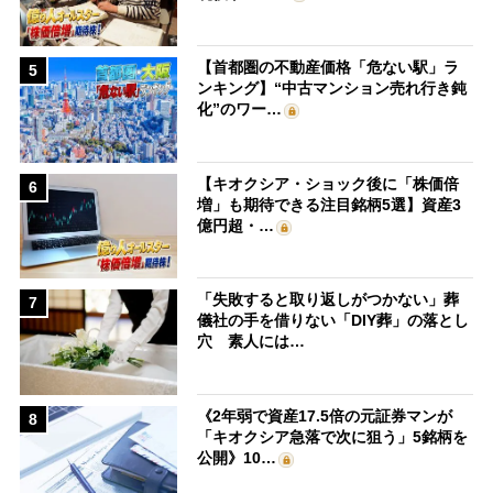
【首都圏の不動産価格「危ない駅」ラ
5
ンキング】“中古マンション売れ行き鈍
化”のワー…
【キオクシア・ショック後に「株価倍
6
増」も期待できる注目銘柄5選】資産3
億円超・…
「失敗すると取り返しがつかない」葬
7
儀社の手を借りない「DIY葬」の落とし
穴 素人には…
《2年弱で資産17.5倍の元証券マンが
8
「キオクシア急落で次に狙う」5銘柄を
公開》10…