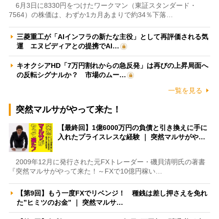
6月3日に8330円をつけたワークマン（東証スタンダード・
7564）の株価は、わずか1カ月あまりで約34％下落…
三菱重工が「AIインフラの新たな主役」として再評価される気
運 エヌビディアとの提携でAI…
キオクシアHD「7万円割れからの急反発」は再びの上昇局面へ
の反転シグナルか？ 市場のムー…
一覧を見る
突然マルサがやって来た！
【最終回】1億6000万円の負債と引き換えに手に
入れたプライスレスな経験 ｜ 突然マルサがや…
2009年12月に発行された元FXトレーダー・磯貝清明氏の著書
『突然マルサがやって来た！～FXで10億円稼い…
【第9回】もう一度FXでリベンジ！ 種銭は差し押さえを免れ
た”ヒミツのお金” ｜ 突然マルサ…