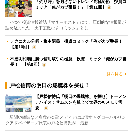
「売り時」を逃さないトレンド見極め術 投資コ
ミック「俺がカブ番長！」【第11回】
かつて投資情報雑誌「マネーポスト」にて、圧倒的な情報量が
詰め込まれた「天下無敵の株コミック」とし…
テクニカル分析・集中講義 投資コミック「俺がカブ番長！」
【第10回】
不透明相場に勝つ信用取引の極意 投資コミック「俺がカブ番
長！」【第9回】
一覧を見る
戸松信博の明日の爆騰株を探せ！
【戸松信博氏「明日の爆騰株」を探せ】トーメン
デバイス：サムスンを通じて世界のAIメモリ需
要…
新聞や雑誌など多数の金融メディアに出演するグローバルリン
クアドバイザーズ代表の戸松信博氏が、最新…