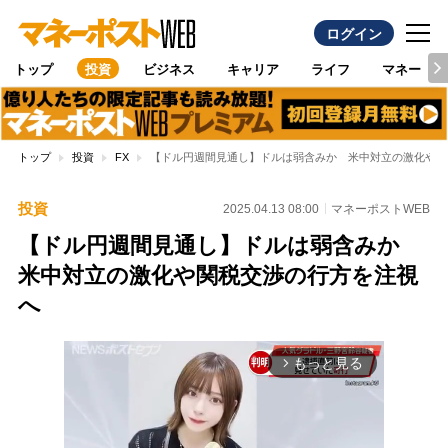
ログイン
トップ
投資
ビジネス
キャリア
ライフ
マネー
トップ
投資
FX
【ドル円週間見通し】ドルは弱含みか 米中対立の激化や関
投資
2025.04.13 08:00
マネーポストWEB
【ドル円週間見通し】ドルは弱含みか
米中対立の激化や関税交渉の行方を注視
へ
もっと見る
arrow_forward_ios