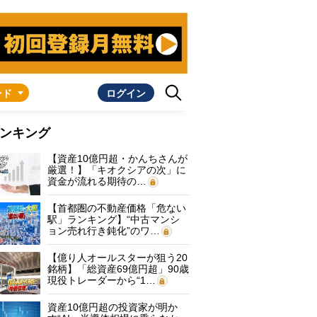
ンド
ログイン
ンキング
【資産10億円超・かんちさんが
厳選！】「キオクシアの次」に
資金が流れる期待の…
【首都圏の不動産価格「危ない
駅」ランキング】“中古マンシ
ョン売れ行き鈍化”のワ…
【億り人オールスターが狙う20
銘柄】「総資産69億円超」90歳
現役トレーダーから“1…
資産10億円超の投資家が明か