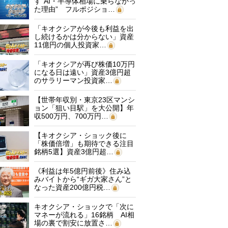
す“AI・半導体相場に乗らなかっ
た理由” フルポジショ…
「キオクシアが今後も利益を出
し続けるかは分からない」資産
11億円の個人投資家…
「キオクシアが再び株価10万円
になる日は遠い」資産3億円超
のサラリーマン投資家…
【世帯年収別・東京23区マンシ
ョン「狙い目駅」を大公開】年
収500万円、700万円…
【キオクシア・ショック後に
「株価倍増」も期待できる注目
銘柄5選】資産3億円超…
《利益は年5億円前後》住み込
みバイトから“ギガ大家さん”と
なった資産200億円税…
キオクシア・ショックで「次に
マネーが流れる」16銘柄 AI相
場の裏で割安に放置さ…