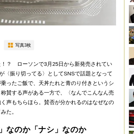
写真3枚
！？ ローソンで3月25日から新発売されてい
」が〈振り切ってる〉としてSNSで話題となって
が乗ったご飯で、天丼たれと青のり付きというシ
と称賛する声がある一方で、〈なんでこんなん売
抱く声もちらほら。賛否が分かれるのはなぜなの
てみた。
」なのか「ナシ」なのか