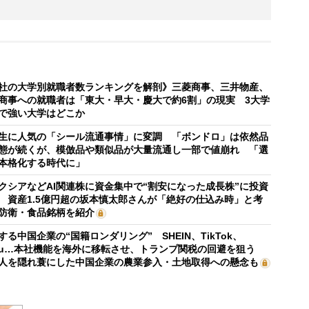
社の大学別就職者数ランキングを解剖》三菱商事、三井物産、
商事への就職者は「東大・早大・慶大で約6割」の現実 3大学
で強い大学はどこか
生に人気の「シール流通事情」に変調 「ボンドロ」は依然品
態が続くが、模倣品や類似品が大量流通し一部で値崩れ 「選
本格化する時代に」
クシアなどAI関連株に資金集中で“割安になった成長株”に投資
 資産1.5億円超の坂本慎太郎さんが「絶好の仕込み時」と考
防衛・食品銘柄を紹介
する中国企業の“国籍ロンダリング” SHEIN、TikTok、
mu…本社機能を海外に移転させ、トランプ関税の回避を狙う
人を隠れ蓑にした中国企業の農業参入・土地取得への懸念も