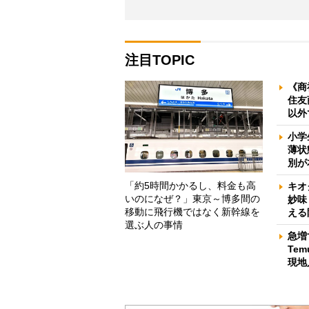
注目TOPIC
《商
住友
以外
小学
薄状
別が
「約5時間かかるし、料金も高
キオ
いのになぜ？」東京～博多間の
妙味
移動に飛行機ではなく新幹線を
える
選ぶ人の事情
急増
Te
現地