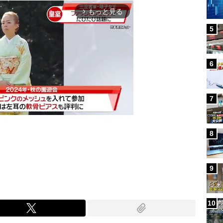
もっと見る
arrow_forward_ios
5
6
7
8
Mute
9
10