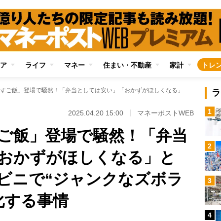
ア
ライフ
マネー
住まい・不動産
家計
トレ
ローソン「天かすご飯」登場で騒然！「弁当としては安い」「おかずがほしくなる」と様々な意見 コンビニで“ジャンクなズボラメニュー”が人気化する事情
ラ
1
2025.04.20 15:00
マネーポストWEB
ご飯」登場で騒然！「弁当
2
おかずがほしくなる」と
ビニで“ジャンクなズボラ
3
化する事情
4