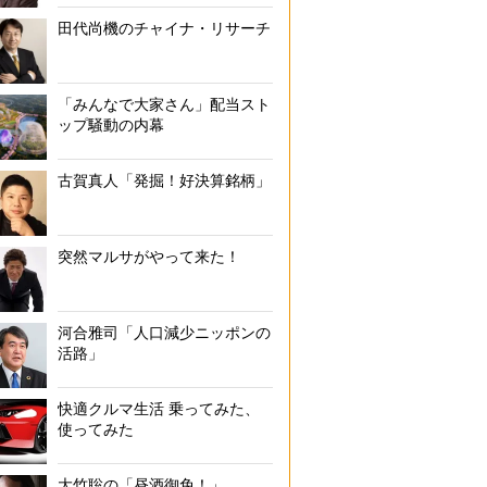
田代尚機のチャイナ・リサーチ
「みんなで大家さん」配当スト
ップ騒動の内幕
古賀真人「発掘！好決算銘柄」
突然マルサがやって来た！
河合雅司「人口減少ニッポンの
活路」
快適クルマ生活 乗ってみた、
使ってみた
大竹聡の「昼酒御免！」