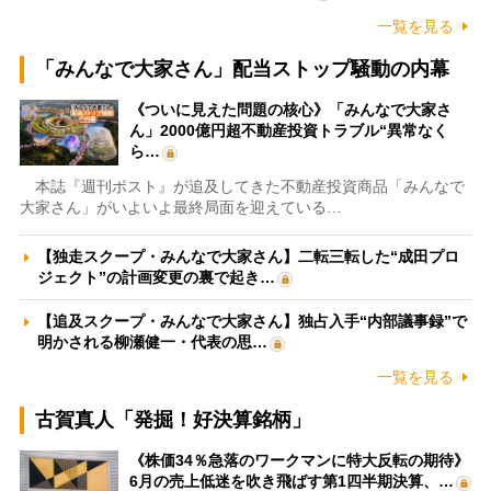
一覧を見る
「みんなで大家さん」配当ストップ騒動の内幕
《ついに見えた問題の核心》「みんなで大家さ
ん」2000億円超不動産投資トラブル“異常なく
ら…
本誌『週刊ポスト』が追及してきた不動産投資商品「みんなで
大家さん」がいよいよ最終局面を迎えている…
【独走スクープ・みんなで大家さん】二転三転した“成田プロ
ジェクト”の計画変更の裏で起き…
【追及スクープ・みんなで大家さん】独占入手“内部議事録”で
明かされる柳瀬健一・代表の思…
一覧を見る
古賀真人「発掘！好決算銘柄」
《株価34％急落のワークマンに特大反転の期待》
6月の売上低迷を吹き飛ばす第1四半期決算、…