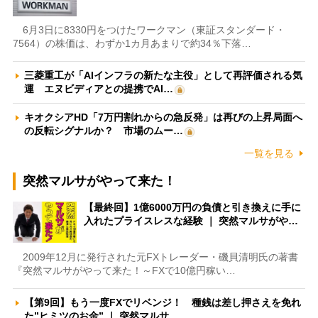
6月3日に8330円をつけたワークマン（東証スタンダード・
7564）の株価は、わずか1カ月あまりで約34％下落…
三菱重工が「AIインフラの新たな主役」として再評価される気
運 エヌビディアとの提携でAI…
キオクシアHD「7万円割れからの急反発」は再びの上昇局面へ
の反転シグナルか？ 市場のムー…
一覧を見る
突然マルサがやって来た！
【最終回】1億6000万円の負債と引き換えに手に
入れたプライスレスな経験 ｜ 突然マルサがや…
2009年12月に発行された元FXトレーダー・磯貝清明氏の著書
『突然マルサがやって来た！～FXで10億円稼い…
【第9回】もう一度FXでリベンジ！ 種銭は差し押さえを免れ
た”ヒミツのお金” ｜ 突然マルサ…