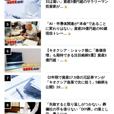
日は遠い」資産3億円超のサラリーマン
投資家が…
「AI・半導体関連が“本命”であること
5
に変わりはない」資産20億円超の90歳
現役トレー…
【キオクシア・ショック後に「株価倍
6
増」も期待できる注目銘柄5選】資産3
億円超・…
《2年弱で資産17.5倍の元証券マンが
7
「キオクシア急落で次に狙う」5銘柄を
公開》10…
「失敗すると取り返しがつかない」葬
8
儀社の手を借りない「DIY葬」の落とし
穴 素人には…