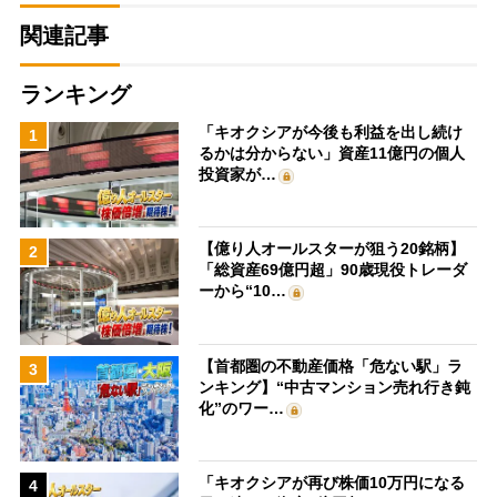
関連記事
ランキング
「キオクシアが今後も利益を出し続け
1
るかは分からない」資産11億円の個人
投資家が…
【億り人オールスターが狙う20銘柄】
2
「総資産69億円超」90歳現役トレーダ
ーから“10…
【首都圏の不動産価格「危ない駅」ラ
3
ンキング】“中古マンション売れ行き鈍
化”のワー…
「キオクシアが再び株価10万円になる
4