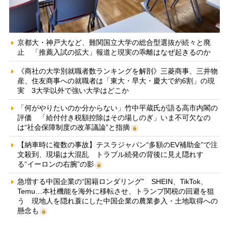
京都大・神戸大など、難関国立大学の総合型選抜が続々と廃
止 「推薦入試の拡大」報道と現実の乖離はなぜ起きるのか
《商社の大学別就職者数ランキングを解剖》三菱商事、三井物
産、住友商事への就職者は「東大・早大・慶大で約6割」の現
実 3大学以外で強い大学はどこか
「何がやりたいのか分からない」竹中平蔵氏が語る高市内閣の
評価 「給付付き税額控除はその場しのぎ」いま不可欠なの
は“社会保障制度の改革議論”と指摘
【納車時に複数の事故】テスラジャパン“多額のEV補助金”で注
文殺到、現場は大混乱 トラブル続発の背後に見え隠れす
る“イーロンの右腕”の影
急増する中国企業の“国籍ロンダリング” SHEIN、TikTok、
Temu…本社機能を海外に移転させ、トランプ関税の回避を狙
う 現地人を隠れ蓑にした中国企業の農業参入・土地取得への
懸念も