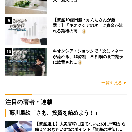
【資産10億円超・かんちさんが厳
9
選！】「キオクシアの次」に資金が流
れる期待の高…
キオクシア・ショックで「次にマネー
10
が流れる」16銘柄 AI相場の裏で割安
に放置され…
一覧を見る
注目の著者・連載
藤川里絵「さあ、投資を始めよう！」
【資産運用】大災害時に慌てないために平時から
備えておきたい3つのポイント「資産の棚卸し…