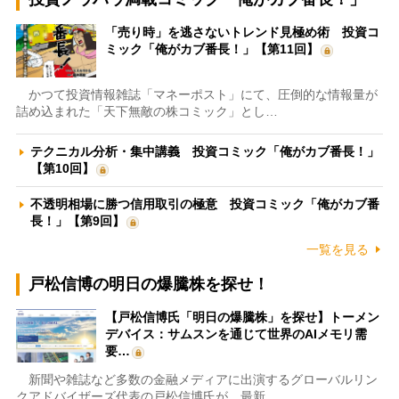
「売り時」を逃さないトレンド見極め術 投資コ
ミック「俺がカブ番長！」【第11回】
かつて投資情報雑誌「マネーポスト」にて、圧倒的な情報量が
詰め込まれた「天下無敵の株コミック」とし…
テクニカル分析・集中講義 投資コミック「俺がカブ番長！」
【第10回】
不透明相場に勝つ信用取引の極意 投資コミック「俺がカブ番
長！」【第9回】
一覧を見る
戸松信博の明日の爆騰株を探せ！
【戸松信博氏「明日の爆騰株」を探せ】トーメン
デバイス：サムスンを通じて世界のAIメモリ需
要…
新聞や雑誌など多数の金融メディアに出演するグローバルリン
クアドバイザーズ代表の戸松信博氏が、最新…