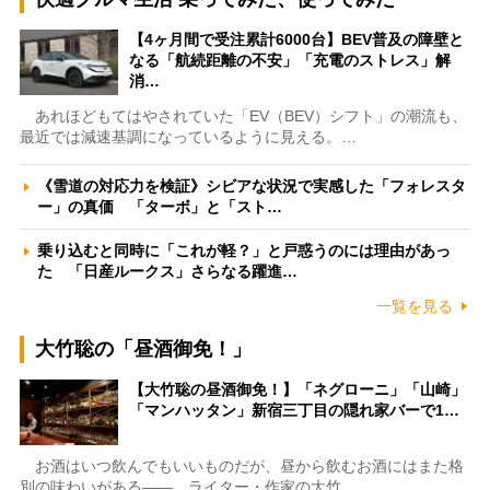
【4ヶ月間で受注累計6000台】BEV普及の障壁と
なる「航続距離の不安」「充電のストレス」解
消…
あれほどもてはやされていた「EV（BEV）シフト」の潮流も、
最近では減速基調になっているように見える。…
《雪道の対応力を検証》シビアな状況で実感した「フォレスタ
ー」の真価 「ターボ」と「スト…
乗り込むと同時に「これが軽？」と戸惑うのには理由があっ
た 「日産ルークス」さらなる躍進…
一覧を見る
大竹聡の「昼酒御免！」
【大竹聡の昼酒御免！】「ネグローニ」「山崎」
「マンハッタン」新宿三丁目の隠れ家バーで1…
お酒はいつ飲んでもいいものだが、昼から飲むお酒にはまた格
別の味わいがある――。ライター・作家の大竹…