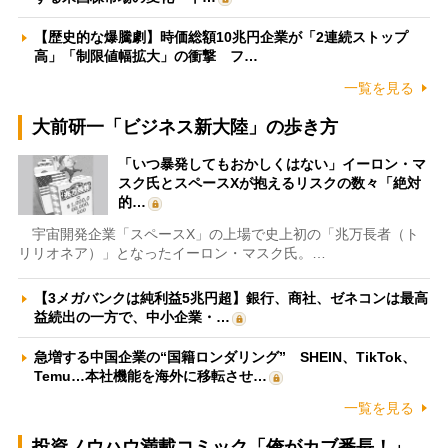
【歴史的な爆騰劇】時価総額10兆円企業が「2連続ストップ
高」「制限値幅拡大」の衝撃 フ…
一覧を見る
大前研一「ビジネス新大陸」の歩き方
「いつ暴発してもおかしくはない」イーロン・マ
スク氏とスペースXが抱えるリスクの数々「絶対
的…
宇宙開発企業「スペースX」の上場で史上初の「兆万長者（ト
リリオネア）」となったイーロン・マスク氏。…
【3メガバンクは純利益5兆円超】銀行、商社、ゼネコンは最高
益続出の一方で、中小企業・…
急増する中国企業の“国籍ロンダリング” SHEIN、TikTok、
Temu…本社機能を海外に移転させ…
一覧を見る
投資ノウハウ満載コミック「俺がカブ番長！」