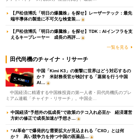
【戸松信博氏「明日の爆騰株」を探せ】レーザーテック：最先
端半導体の製造に不可欠な検査装…
【戸松信博氏「明日の爆騰株」を探せ】TDK：AIインフラを支
えるキープレーヤー 成長の再評…
一覧を見る
田代尚機のチャイナ・リサーチ
中国「Kimi K3」の衝撃に世界はどう対応するの
か？ 米財務長官が検討する「蒸留を行う中国
AI…
中国経済に精通する中国株投資の第一人者・田代尚機氏のプレ
ミアム連載「チャイナ・リサーチ」。中国企…
中国経済“予想外の低成長”で政策のテコ入れ必至か 経済運営
方針の修正で成長加速が予想さ…
“AI革命”で爆発的な需要拡大が見込まれる「CXO」とは何
か？ 高い競争力を持つ中国の医薬品…