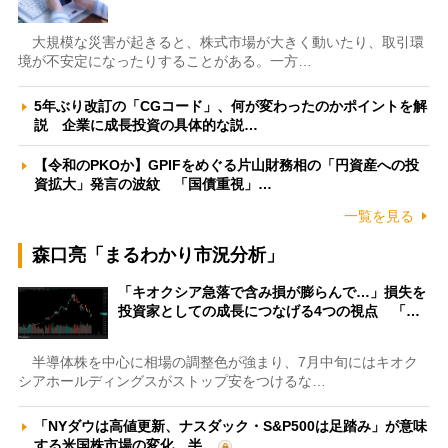
大規模な災害が起きると、株式市場が大きく動いたり、取引環
境が不安定になったりすることがある。一方…
5年ぶり改訂の「CGコード」、何が変わったのかポイントを解
説 企業に成長投資の具体的な説…
【令和のPKOか】GPIFをめぐる片山財務相の「円資産への投
資拡大」発言の波紋 「国債重視」…
一覧を見る
森口亮「まるわかり市況分析」
「キオクシア急落で含み損が膨らんで…」損失を
投資家としての成長につなげる4つの視点 「…
半導体株を中心に相場の調整色が強まり、7月中旬にはキオク
シアホールディングスがストップ安をつけるな…
「NYダウは高値更新、ナスダック・S&P500は足踏み」が意味
する米国株市場の変化 半…