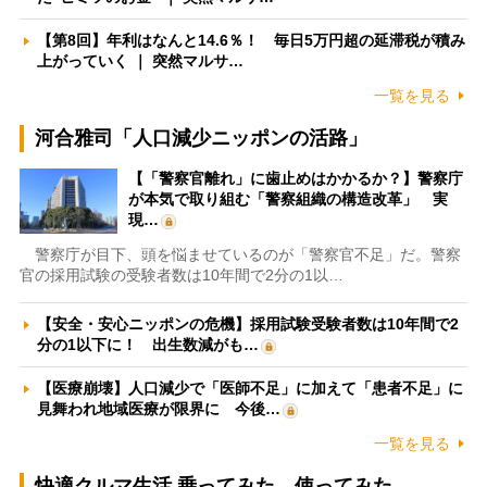
【第8回】年利はなんと14.6％！ 毎日5万円超の延滞税が積み
上がっていく ｜ 突然マルサ…
一覧を見る
河合雅司「人口減少ニッポンの活路」
【「警察官離れ」に歯止めはかかるか？】警察庁
が本気で取り組む「警察組織の構造改革」 実
現…
警察庁が目下、頭を悩ませているのが「警察官不足」だ。警察
官の採用試験の受験者数は10年間で2分の1以…
【安全・安心ニッポンの危機】採用試験受験者数は10年間で2
分の1以下に！ 出生数減がも…
【医療崩壊】人口減少で「医師不足」に加えて「患者不足」に
見舞われ地域医療が限界に 今後…
一覧を見る
快適クルマ生活 乗ってみた、使ってみた