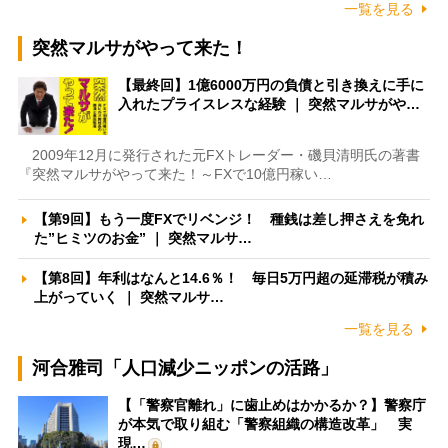
一覧を見る
突然マルサがやって来た！
【最終回】1億6000万円の負債と引き換えに手に
入れたプライスレスな経験 ｜ 突然マルサがや…
2009年12月に発行された元FXトレーダー・磯貝清明氏の著書
『突然マルサがやって来た！～FXで10億円稼い…
【第9回】もう一度FXでリベンジ！ 種銭は差し押さえを免れ
た”ヒミツのお金” ｜ 突然マルサ…
【第8回】年利はなんと14.6％！ 毎日5万円超の延滞税が積み
上がっていく ｜ 突然マルサ…
一覧を見る
河合雅司「人口減少ニッポンの活路」
【「警察官離れ」に歯止めはかかるか？】警察庁
が本気で取り組む「警察組織の構造改革」 実
現…