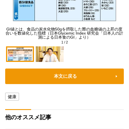
GI値とは、食品の炭水化物50gを摂取した際の血糖値の上昇の度
「
合いを数値化した指標（日本Glycemic Index 研究会「日本人の計
測による日本食のGI」より）
1
/
2
本文に戻る
健康
他のオススメ記事