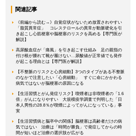
関連記事
《前編から読む→》自覚症状がないため放置されやすい
「脂質異常症」 コレステロールの異常が動脈硬化を引
き起こし心筋梗塞や脳梗塞のリスクを高める【専門医が
解説】
高尿酸血症が「痛風」を引き起こす仕組み 足の親指の
付け根が腫れて靴が履けない…尿酸値が正常値でも発作
が起こる理由とは【専門医が解説】
【不整脈のリスクと心房細動】3つのタイプがある不整脈
のなかで注意したい「心房細動」 すぐに命にかかわる
病気ではないが脳梗塞の原因になる
【生活習慣とがん発症リスク】喫煙者は非喫煙者の「1.6
倍」がんになりやすい 大規模疫学調査で判明した「日
本人男性の28.8％が喫煙によってがんになっている」事
実
【生活習慣病と脳卒中の関係】脳梗塞は高齢者だけの病
気ではない 治療は「時間が勝負」で発症してからの時
間が短いほど治療の選択肢が広がる