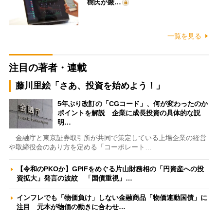
樹氏が厳…
一覧を見る
注目の著者・連載
藤川里絵「さあ、投資を始めよう！」
5年ぶり改訂の「CGコード」、何が変わったのか
ポイントを解説 企業に成長投資の具体的な説
明…
金融庁と東京証券取引所が共同で策定している上場企業の経営
や取締役会のあり方を定める「コーポレート…
【令和のPKOか】GPIFをめぐる片山財務相の「円資産への投
資拡大」発言の波紋 「国債重視」…
インフレでも「物価負け」しない金融商品「物価連動国債」に
注目 元本が物価の動きに合わせ…