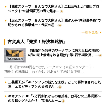
【独走スクープ・みんなで大家さん】二転三転した“成田プロ
ジェクト”の計画変更の裏で起き…
【追及スクープ・みんなで大家さん】独占入手“内部議事録”で
明かされる柳瀬健一・代表の思…
一覧を見る
古賀真人「発掘！好決算銘柄」
《株価34％急落のワークマンに特大反転の期待》
6月の売上低迷を吹き飛ばす第1四半期決算、…
6月3日に8330円をつけたワークマン（東証スタンダード・
7564）の株価は、わずか1カ月あまりで約34％下落…
三菱重工が「AIインフラの新たな主役」として再評価される気
運 エヌビディアとの提携でAI…
キオクシアHD「7万円割れからの急反発」は再びの上昇局面へ
の反転シグナルか？ 市場のムー…