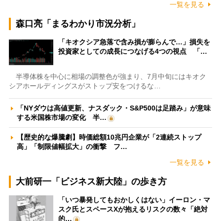
一覧を見る
森口亮「まるわかり市況分析」
「キオクシア急落で含み損が膨らんで…」損失を
投資家としての成長につなげる4つの視点 「…
半導体株を中心に相場の調整色が強まり、7月中旬にはキオク
シアホールディングスがストップ安をつけるな…
「NYダウは高値更新、ナスダック・S&P500は足踏み」が意味
する米国株市場の変化 半…
【歴史的な爆騰劇】時価総額10兆円企業が「2連続ストップ
高」「制限値幅拡大」の衝撃 フ…
一覧を見る
大前研一「ビジネス新大陸」の歩き方
「いつ暴発してもおかしくはない」イーロン・マ
スク氏とスペースXが抱えるリスクの数々「絶対
的…