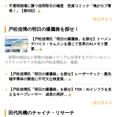
不透明相場に勝つ信用取引の極意 投資コミック「俺がカブ番
長！」【第9回】
一覧を見る
戸松信博の明日の爆騰株を探せ！
【戸松信博氏「明日の爆騰株」を探せ】トーメン
デバイス：サムスンを通じて世界のAIメモリ需
要…
新聞や雑誌など多数の金融メディアに出演するグローバルリン
クアドバイザーズ代表の戸松信博氏が、最新…
【戸松信博氏「明日の爆騰株」を探せ】レーザーテック：最先
端半導体の製造に不可欠な検査装…
【戸松信博氏「明日の爆騰株」を探せ】TDK：AIインフラを支
えるキープレーヤー 成長の再評…
一覧を見る
田代尚機のチャイナ・リサーチ