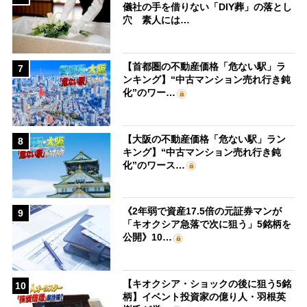
儀社の手を借りない「DIY葬」の落とし
穴 素人には…
【首都圏の不動産価格「危ない駅」ラ
7
ンキング】“中古マンション売れ行き鈍
化”のワー…
【大阪の不動産価格「危ない駅」ラン
8
キング】“中古マンション売れ行き鈍
化”のワース…
《2年弱で資産17.5倍の元証券マンが
9
「キオクシア急落で次に狙う」5銘柄を
公開》10…
【キオクシア・ショックの後に狙う5銘
10
柄】イベント投資家の億り人・羽根英