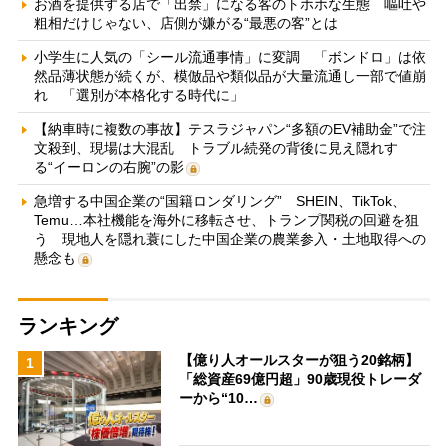
お酒を提供する店で「出禁」になる客のトホホな生態 嘔吐や
粗相だけじゃない、店側が嫌がる“最悪の客”とは
小学生に人気の「シール流通事情」に変調 「ボンドロ」は依
然品薄状態が続くが、模倣品や類似品が大量流通し一部で値崩
れ 「選別が本格化する時代に」
【納車時に複数の事故】テスラジャパン“多額のEV補助金”で注
文殺到、現場は大混乱 トラブル続発の背後に見え隠れす
る“イーロンの右腕”の影
急増する中国企業の“国籍ロンダリング” SHEIN、TikTok、
Temu…本社機能を海外に移転させ、トランプ関税の回避を狙
う 現地人を隠れ蓑にした中国企業の農業参入・土地取得への
懸念も
ランキング
【億り人オールスターが狙う20銘柄】
1
「総資産69億円超」90歳現役トレーダ
ーから“10…