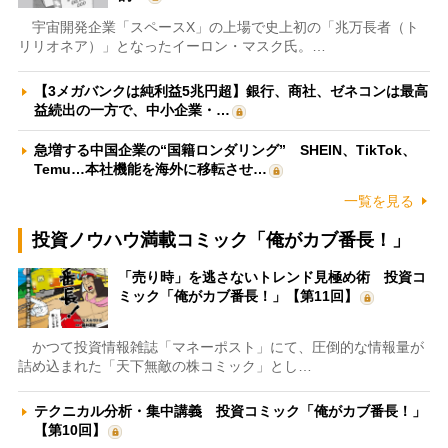
宇宙開発企業「スペースX」の上場で史上初の「兆万長者（ト
リリオネア）」となったイーロン・マスク氏。…
【3メガバンクは純利益5兆円超】銀行、商社、ゼネコンは最高
益続出の一方で、中小企業・…
急増する中国企業の“国籍ロンダリング” SHEIN、TikTok、
Temu…本社機能を海外に移転させ…
一覧を見る
投資ノウハウ満載コミック「俺がカブ番長！」
「売り時」を逃さないトレンド見極め術 投資コ
ミック「俺がカブ番長！」【第11回】
かつて投資情報雑誌「マネーポスト」にて、圧倒的な情報量が
詰め込まれた「天下無敵の株コミック」とし…
テクニカル分析・集中講義 投資コミック「俺がカブ番長！」
【第10回】