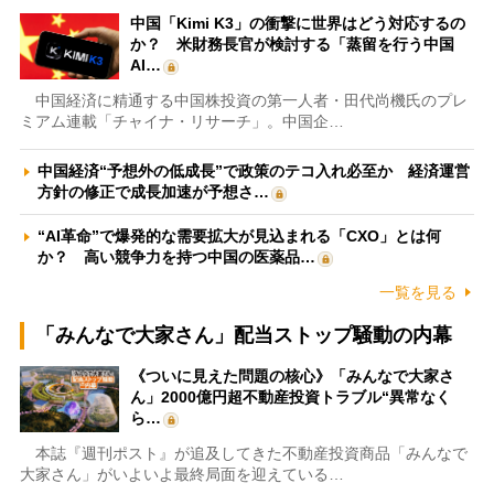
中国「Kimi K3」の衝撃に世界はどう対応するの
か？ 米財務長官が検討する「蒸留を行う中国
AI…
中国経済に精通する中国株投資の第一人者・田代尚機氏のプレ
ミアム連載「チャイナ・リサーチ」。中国企…
中国経済“予想外の低成長”で政策のテコ入れ必至か 経済運営
方針の修正で成長加速が予想さ…
“AI革命”で爆発的な需要拡大が見込まれる「CXO」とは何
か？ 高い競争力を持つ中国の医薬品…
一覧を見る
「みんなで大家さん」配当ストップ騒動の内幕
《ついに見えた問題の核心》「みんなで大家さ
ん」2000億円超不動産投資トラブル“異常なく
ら…
本誌『週刊ポスト』が追及してきた不動産投資商品「みんなで
大家さん」がいよいよ最終局面を迎えている…