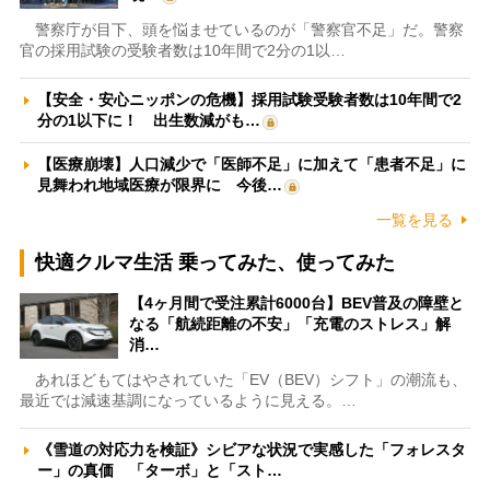
警察庁が目下、頭を悩ませているのが「警察官不足」だ。警察
官の採用試験の受験者数は10年間で2分の1以…
【安全・安心ニッポンの危機】採用試験受験者数は10年間で2
分の1以下に！ 出生数減がも…
【医療崩壊】人口減少で「医師不足」に加えて「患者不足」に
見舞われ地域医療が限界に 今後…
一覧を見る
快適クルマ生活 乗ってみた、使ってみた
【4ヶ月間で受注累計6000台】BEV普及の障壁と
なる「航続距離の不安」「充電のストレス」解
消…
あれほどもてはやされていた「EV（BEV）シフト」の潮流も、
最近では減速基調になっているように見える。…
《雪道の対応力を検証》シビアな状況で実感した「フォレスタ
ー」の真価 「ターボ」と「スト…