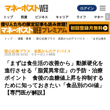
ログイン
トップ
投資
ビジネス
キャリア
ライフ
マネー
トップ
連載・著者
医心伝身プラス 名医からのアドバイス
「まずは食生活
医心伝身プラス 名医からのアドバイス
2025.05.06 16:02
マネーポストWEB
「まずは食生活の改善から」動脈硬化を
進行させる「脂質異常症」の予防・治療
ポイント 食後の血糖値上昇を抑制する
ために知っておきたい「食品別のGI値」
【専門医が解説】
Loaded
:
100.00%
/
Unmute