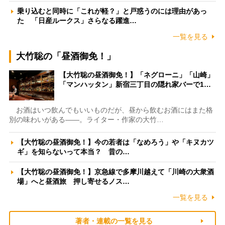
乗り込むと同時に「これが軽？」と戸惑うのには理由があっ
た 「日産ルークス」さらなる躍進…
一覧を見る
大竹聡の「昼酒御免！」
【大竹聡の昼酒御免！】「ネグローニ」「山崎」
「マンハッタン」新宿三丁目の隠れ家バーで1…
お酒はいつ飲んでもいいものだが、昼から飲むお酒にはまた格
別の味わいがある――。ライター・作家の大竹…
【大竹聡の昼酒御免！】今の若者は「なめろう」や「キヌカツ
ギ」を知らないって本当？ 昔の…
【大竹聡の昼酒御免！】京急線で多摩川越えて「川崎の大衆酒
場」へと昼酒旅 押し寄せるノス…
一覧を見る
著者・連載の一覧を見る