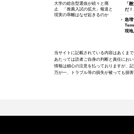
大学の総合型選抜が続々と廃
「懸
止 「推薦入試の拡大」報道と
だ！
現実の乖離はなぜ起きるのか
急増
Te
現地
当サイトに記載されている内容はあくまで
あたっては読者ご自身の判断と責任におい
情報は細心の注意を払っておりますが、記
万が一、トラブル等の損失が被っても損害