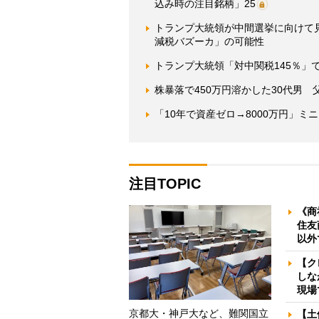
込み時の注目銘柄」25
トランプ大統領が中間選挙に向けて
減税バズーカ」の可能性
トランプ大統領「対中関税145％」
株暴落で450万円溶かした30代男
「10年で資産ゼロ→8000万円」
注目TOPIC
《商
住友
以外
【ク
しな
現場
京都大・神戸大など、難関国立
【土