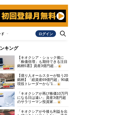
ンド
ログイン
ンキング
【キオクシア・ショック後に
「株価倍増」も期待できる注目
銘柄5選】資産3億円超…
【億り人オールスターが狙う20
銘柄】「総資産69億円超」90歳
現役トレーダーから“1…
「キオクシアが再び株価10万円
になる日は遠い」資産3億円超
のサラリーマン投資家…
「キオクシアが今後も利益を出