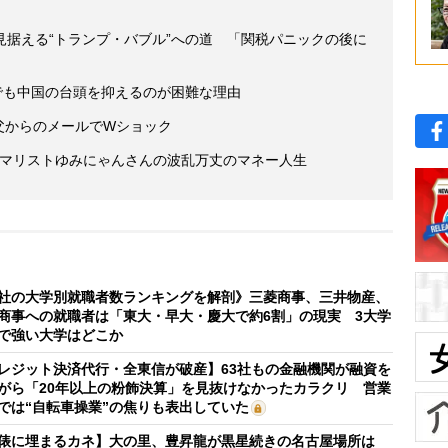
見据える“トランプ・バブル”への道 「関税パニックの後に
でも中国の台頭を抑えるのが困難な理由
 父からのメールでWショック
ミニマリストゆみにゃんさんの波乱万丈のマネー人生
社の大学別就職者数ランキングを解剖》三菱商事、三井物産、
商事への就職者は「東大・早大・慶大で約6割」の現実 3大学
で強い大学はどこか
レジット決済代行・全東信が破産】63社もの金融機関が融資を
がら「20年以上の粉飾決算」を見抜けなかったカラクリ 営業
では“自転車操業”の焦りも表出していた
俵に埋まるカネ】大の里、豊昇龍が黒星続きの名古屋場所は