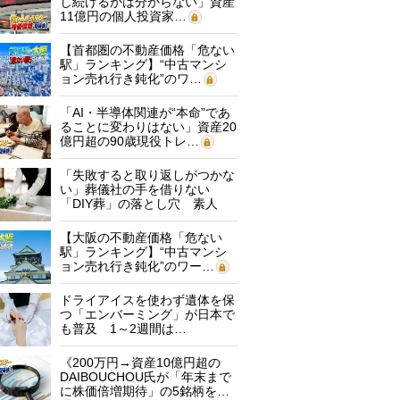
し続けるかは分からない」資産
11億円の個人投資家…
【首都圏の不動産価格「危ない
駅」ランキング】“中古マンシ
ョン売れ行き鈍化”のワ…
「AI・半導体関連が“本命”であ
ることに変わりはない」資産20
億円超の90歳現役トレ…
「失敗すると取り返しがつかな
い」葬儀社の手を借りない
「DIY葬」の落とし穴 素人
に…
【大阪の不動産価格「危ない
駅」ランキング】“中古マンシ
ョン売れ行き鈍化”のワー…
ドライアイスを使わず遺体を保
つ「エンバーミング」が日本で
も普及 1～2週間は…
《200万円→資産10億円超の
DAIBOUCHOU氏が「年末まで
に株価倍増期待」の5銘柄を…