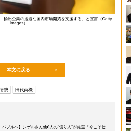
「輸出企業の迅速な国内市場開拓を支援する」と宣言（Getty
Images）
本文に戻る
情勢
田代尚機
バブルへ】シゲルさん他6人の“億り人”が厳選「今こそ仕