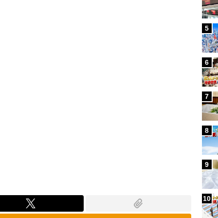
Loaded
:
79.52%
5
6
7
8
9
10