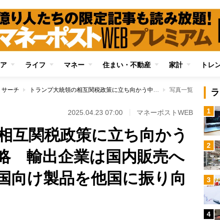
ア
ライフ
マネー
住まい・不動産
家計
トレ
リサーチ
トランプ大統領の相互関税政策に立ち向かう中国企業の成長戦略 輸出企業は国内販売への転換に活路、米国向け製品を他国に振り向ける動きも
写真一覧
ラ
1
2025.04.23 07:00
マネーポストWEB
相互関税政策に立ち向かう
2
略 輸出企業は国内販売へ
国向け製品を他国に振り向
3
4