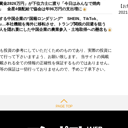
賞金2826万円」が下位力士に渡り「今日はみんなで焼肉
【お
」 金星4個配給で協会は年96万円の支出増に
202
する中国企業の“国籍ロンダリング” SHEIN、TikTok、
mu…本社機能を海外に移転させ、トランプ関税の回避を狙う
人を隠れ蓑にした中国企業の農業参入・土地取得への懸念も
も投資の参考にしていただくためのものであり、実際の投資に
て行って下さいますよう、お願い致します。 当サイトの掲載
載される全ての情報の正確性を保証するものではありません。
等の保証は一切行っておりませんので、予めご了承下さい。
PAGE TOP