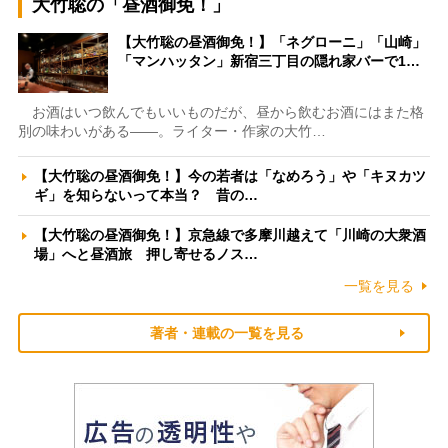
大竹聡の「昼酒御免！」
【大竹聡の昼酒御免！】「ネグローニ」「山崎」
「マンハッタン」新宿三丁目の隠れ家バーで1…
お酒はいつ飲んでもいいものだが、昼から飲むお酒にはまた格
別の味わいがある――。ライター・作家の大竹…
【大竹聡の昼酒御免！】今の若者は「なめろう」や「キヌカツ
ギ」を知らないって本当？ 昔の…
【大竹聡の昼酒御免！】京急線で多摩川越えて「川崎の大衆酒
場」へと昼酒旅 押し寄せるノス…
一覧を見る
著者・連載の一覧を見る