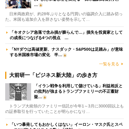
…
日米両政府が、約28年ぶりとなる円買いの協調介入に踏み切っ
た。米国も追加介入を辞さない姿勢を示して…
「キオクシア急落で含み損が膨らんで…」損失を投資家として
の成長につなげる4つの視点 …
「NYダウは高値更新、ナスダック・S&P500は足踏み」が意味
する米国株市場の変化 半…
一覧を見る
大前研一「ビジネス新大陸」の歩き方
「イラン戦争を利用して儲けている」利益相反と
の批判が強まるトランプファミリーの不正蓄財
疑…
トランプ大統領のファミリー信託が今年1～3月に3000回以上も
の証券取引を行っていたことが明らかになり…
「いつ暴発してもおかしくはない」イーロン・マスク氏とスペ