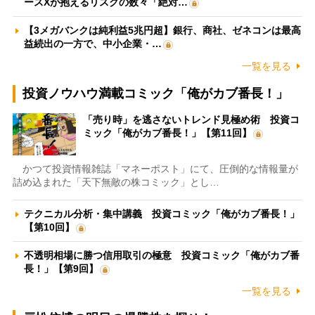
ースXが抱えるリスクの数々「絶対…
【3メガバンクは純利益5兆円超】銀行、商社、ゼネコンは最高
益続出の一方で、中小企業・…
一覧を見る
投資ノウハウ満載コミック「俺がカブ番長！」
「売り時」を逃さないトレンド見極め術 投資コ
ミック「俺がカブ番長！」【第11回】
かつて投資情報雑誌「マネーポスト」にて、圧倒的な情報量が
詰め込まれた「天下無敵の株コミック」とし…
テクニカル分析・集中講義 投資コミック「俺がカブ番長！」
【第10回】
不透明相場に勝つ信用取引の極意 投資コミック「俺がカブ番
長！」【第9回】
一覧を見る