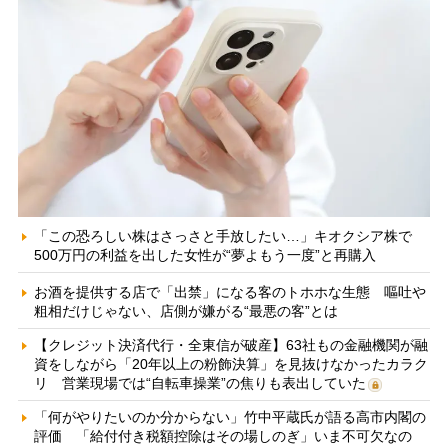
「この恐ろしい株はさっさと手放したい…」キオクシア株で
500万円の利益を出した女性が“夢よもう一度”と再購入
お酒を提供する店で「出禁」になる客のトホホな生態 嘔吐や
粗相だけじゃない、店側が嫌がる“最悪の客”とは
【クレジット決済代行・全東信が破産】63社もの金融機関が融
資をしながら「20年以上の粉飾決算」を見抜けなかったカラク
リ 営業現場では“自転車操業”の焦りも表出していた
「何がやりたいのか分からない」竹中平蔵氏が語る高市内閣の
評価 「給付付き税額控除はその場しのぎ」いま不可欠なの