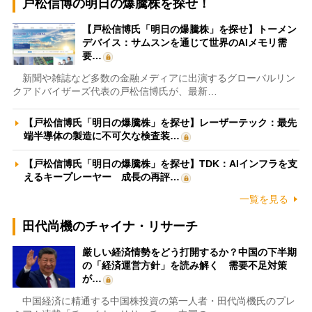
戸松信博の明日の爆騰株を探せ！
【戸松信博氏「明日の爆騰株」を探せ】トーメン
デバイス：サムスンを通じて世界のAIメモリ需
要…
新聞や雑誌など多数の金融メディアに出演するグローバルリン
クアドバイザーズ代表の戸松信博氏が、最新…
【戸松信博氏「明日の爆騰株」を探せ】レーザーテック：最先
端半導体の製造に不可欠な検査装…
【戸松信博氏「明日の爆騰株」を探せ】TDK：AIインフラを支
えるキープレーヤー 成長の再評…
一覧を見る
田代尚機のチャイナ・リサーチ
厳しい経済情勢をどう打開するか？中国の下半期
の「経済運営方針」を読み解く 需要不足対策
が…
中国経済に精通する中国株投資の第一人者・田代尚機氏のプレ