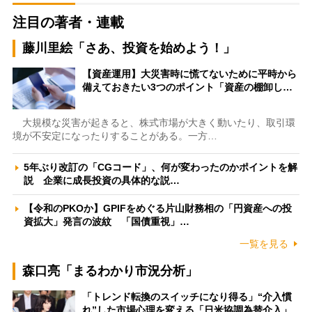
注目の著者・連載
藤川里絵「さあ、投資を始めよう！」
【資産運用】大災害時に慌てないために平時から
備えておきたい3つのポイント「資産の棚卸し…
大規模な災害が起きると、株式市場が大きく動いたり、取引環
境が不安定になったりすることがある。一方…
5年ぶり改訂の「CGコード」、何が変わったのかポイントを解
説 企業に成長投資の具体的な説…
【令和のPKOか】GPIFをめぐる片山財務相の「円資産への投
資拡大」発言の波紋 「国債重視」…
一覧を見る
森口亮「まるわかり市況分析」
「トレンド転換のスイッチになり得る」“介入慣
れ”した市場心理を変える「日米協調為替介入」