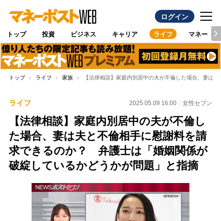
ログイン
トップ
投資
ビジネス
キャリア
ライフ
マネー
トップ
ライフ
家族
【法律相談】家庭内別居中の夫が不倫した場合、妻は夫
ライフ
2025.05.09 16:00
女性セブン
【法律相談】家庭内別居中の夫が不倫し
た場合、妻は夫と不倫相手に慰謝料を請
求できるのか？ 弁護士は「婚姻関係が
破綻しているかどうかが問題」と指摘