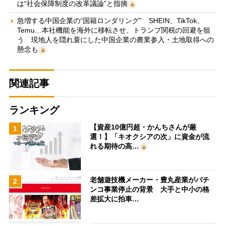
は“社会保障制度の改革議論”と指摘
急増する中国企業の“国籍ロンダリング” SHEIN、TikTok、
Temu…本社機能を海外に移転させ、トランプ関税の回避を狙
う 現地人を隠れ蓑にした中国企業の農業参入・土地取得への
懸念も
関連記事
ランキング
【資産10億円超・かんちさんが厳
1
選！】「キオクシアの次」に資金が流
れる期待の高…
老舗遊技機メーカー・豊丸産業がパチ
2
ンコ事業停止の背景 大手と中小の格
差拡大に拍車…