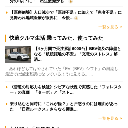
分の1以下に！ 出生数減がも…
【医療崩壊】人口減少で「医師不足」に加えて「患者不足」に
見舞われ地域医療が限界に 今後…
一覧を見る
快適クルマ生活 乗ってみた、使ってみた
【4ヶ月間で受注累計6000台】BEV普及の障壁と
なる「航続距離の不安」「充電のストレス」解
消…
あれほどもてはやされていた「EV（BEV）シフト」の潮流も、
最近では減速基調になっているように見える。…
《雪道の対応力を検証》シビアな状況で実感した「フォレスタ
ー」の真価 「ターボ」と「スト…
乗り込むと同時に「これが軽？」と戸惑うのには理由があっ
た 「日産ルークス」さらなる躍進…
一覧を見る