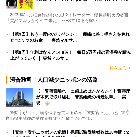
2009年12月に発行された元FXトレーダー・磯貝清明氏の著書
『突然マルサがやって来た！～FXで10億円稼い…
【第9回】もう一度FXでリベンジ！ 種銭は差し押さえを免れ
た”ヒミツのお金” ｜ 突然マルサ…
【第8回】年利はなんと14.6％！ 毎日5万円超の延滞税が積み
上がっていく ｜ 突然マルサ…
一覧を見る
河合雅司「人口減少ニッポンの活路」
【「警察官離れ」に歯止めはかかるか？】警察庁
が本気で取り組む「警察組織の構造改革」 実
現…
警察庁が目下、頭を悩ませているのが「警察官不足」だ。警察
官の採用試験の受験者数は10年間で2分の1以…
【安全・安心ニッポンの危機】採用試験受験者数は10年間で2