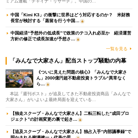
ミアム連載「チャイナ・リサーチ」。中国の…
中国「Kimi K3」の衝撃に世界はどう対応するのか？ 米財務
長官が検討する「蒸留を行う中国…
中国経済“予想外の低成長”で政策のテコ入れ必至か 経済運営
方針の修正で成長加速が予想さ…
一覧を見る
「みんなで大家さん」配当ストップ騒動の内幕
《ついに見えた問題の核心》「みんなで大家さ
ん」2000億円超不動産投資トラブル“異常なく
ら…
本誌『週刊ポスト』が追及してきた不動産投資商品「みんなで
大家さん」がいよいよ最終局面を迎えている…
【独走スクープ・みんなで大家さん】二転三転した“成田プロ
ジェクト”の計画変更の裏で起き…
【追及スクープ・みんなで大家さん】独占入手“内部議事録”で
明かされる柳瀬健一・代表の思…