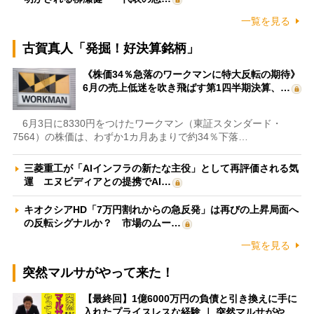
一覧を見る
古賀真人「発掘！好決算銘柄」
《株価34％急落のワークマンに特大反転の期待》
6月の売上低迷を吹き飛ばす第1四半期決算、…
6月3日に8330円をつけたワークマン（東証スタンダード・
7564）の株価は、わずか1カ月あまりで約34％下落…
三菱重工が「AIインフラの新たな主役」として再評価される気
運 エヌビディアとの提携でAI…
キオクシアHD「7万円割れからの急反発」は再びの上昇局面へ
の反転シグナルか？ 市場のムー…
一覧を見る
突然マルサがやって来た！
【最終回】1億6000万円の負債と引き換えに手に
入れたプライスレスな経験 ｜ 突然マルサがや…