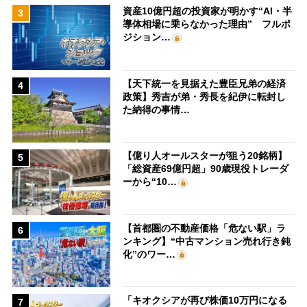
資産10億円超の投資家が明かす“AI・半
3
導体相場に乗らなかった理由” フルポ
ジション…
【天下統一を見据えた豊臣兄弟の経済
4
政策】秀吉が弟・秀長を紀伊に転封し
た納得の事情…
【億り人オールスターが狙う20銘柄】
5
「総資産69億円超」90歳現役トレーダ
ーから“10…
【首都圏の不動産価格「危ない駅」ラ
6
ンキング】“中古マンション売れ行き鈍
化”のワー…
「キオクシアが再び株価10万円になる
7