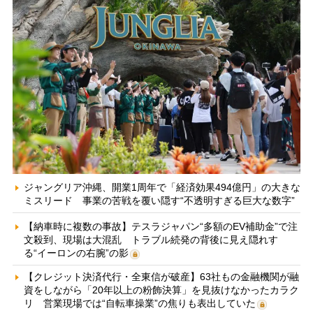
ジャングリア沖縄、開業1周年で「経済効果494億円」の大きな
ミスリード 事業の苦戦を覆い隠す“不透明すぎる巨大な数字”
【納車時に複数の事故】テスラジャパン“多額のEV補助金”で注
文殺到、現場は大混乱 トラブル続発の背後に見え隠れす
る“イーロンの右腕”の影
【クレジット決済代行・全東信が破産】63社もの金融機関が融
資をしながら「20年以上の粉飾決算」を見抜けなかったカラク
リ 営業現場では“自転車操業”の焦りも表出していた