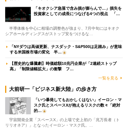
「キオクシア急落で含み損が膨らんで…」損失を
投資家としての成長につなげる4つの視点 「…
半導体株を中心に相場の調整色が強まり、7月中旬にはキオク
シアホールディングスがストップ安をつけるな…
「NYダウは高値更新、ナスダック・S&P500は足踏み」が意味
する米国株市場の変化 半…
【歴史的な爆騰劇】時価総額10兆円企業が「2連続ストップ
高」「制限値幅拡大」の衝撃 フ…
一覧を見る
大前研一「ビジネス新大陸」の歩き方
「いつ暴発してもおかしくはない」イーロン・マ
スク氏とスペースXが抱えるリスクの数々「絶対
的…
宇宙開発企業「スペースX」の上場で史上初の「兆万長者（ト
リリオネア）」となったイーロン・マスク氏。…