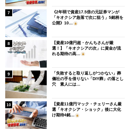
《2年弱で資産17.5倍の元証券マンが
7
「キオクシア急落で次に狙う」5銘柄を
公開》10…
【資産10億円超・かんちさんが厳
8
選！】「キオクシアの次」に資金が流
れる期待の高…
「失敗すると取り返しがつかない」葬
9
儀社の手を借りない「DIY葬」の落とし
穴 素人には…
【資産11億円マック・チェリーさん厳
10
選「キオクシア・ショック」後に大化
け期待4銘…