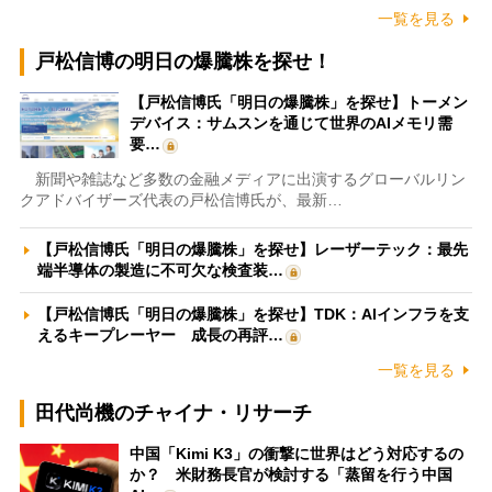
一覧を見る
戸松信博の明日の爆騰株を探せ！
【戸松信博氏「明日の爆騰株」を探せ】トーメン
デバイス：サムスンを通じて世界のAIメモリ需
要…
新聞や雑誌など多数の金融メディアに出演するグローバルリン
クアドバイザーズ代表の戸松信博氏が、最新…
【戸松信博氏「明日の爆騰株」を探せ】レーザーテック：最先
端半導体の製造に不可欠な検査装…
【戸松信博氏「明日の爆騰株」を探せ】TDK：AIインフラを支
えるキープレーヤー 成長の再評…
一覧を見る
田代尚機のチャイナ・リサーチ
中国「Kimi K3」の衝撃に世界はどう対応するの
か？ 米財務長官が検討する「蒸留を行う中国