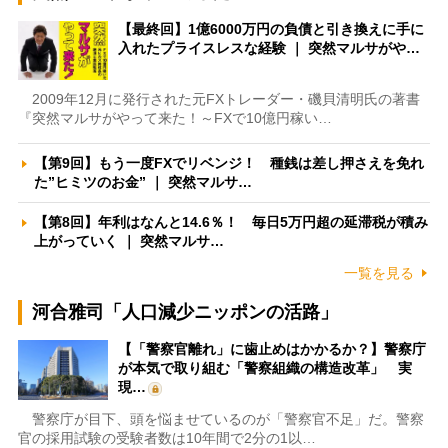
【最終回】1億6000万円の負債と引き換えに手に
入れたプライスレスな経験 ｜ 突然マルサがや…
2009年12月に発行された元FXトレーダー・磯貝清明氏の著書
『突然マルサがやって来た！～FXで10億円稼い…
【第9回】もう一度FXでリベンジ！ 種銭は差し押さえを免れ
た”ヒミツのお金” ｜ 突然マルサ…
【第8回】年利はなんと14.6％！ 毎日5万円超の延滞税が積み
上がっていく ｜ 突然マルサ…
一覧を見る
河合雅司「人口減少ニッポンの活路」
【「警察官離れ」に歯止めはかかるか？】警察庁
が本気で取り組む「警察組織の構造改革」 実
現…
警察庁が目下、頭を悩ませているのが「警察官不足」だ。警察
官の採用試験の受験者数は10年間で2分の1以…