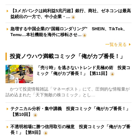
【3メガバンクは純利益5兆円超】銀行、商社、ゼネコンは最高
益続出の一方で、中小企業・…
急増する中国企業の“国籍ロンダリング” SHEIN、TikTok、
Temu…本社機能を海外に移転させ…
一覧を見る
投資ノウハウ満載コミック「俺がカブ番長！」
「売り時」を逃さないトレンド見極め術 投資コ
ミック「俺がカブ番長！」【第11回】
かつて投資情報雑誌「マネーポスト」にて、圧倒的な情報量が
詰め込まれた「天下無敵の株コミック」とし…
テクニカル分析・集中講義 投資コミック「俺がカブ番長！」
【第10回】
不透明相場に勝つ信用取引の極意 投資コミック「俺がカブ番
長！」【第9回】