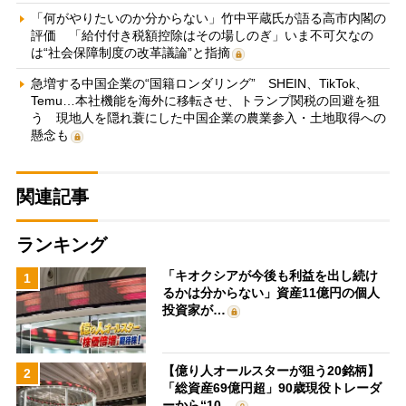
「何がやりたいのか分からない」竹中平蔵氏が語る高市内閣の
評価 「給付付き税額控除はその場しのぎ」いま不可欠なの
は“社会保障制度の改革議論”と指摘
急増する中国企業の“国籍ロンダリング” SHEIN、TikTok、
Temu…本社機能を海外に移転させ、トランプ関税の回避を狙
う 現地人を隠れ蓑にした中国企業の農業参入・土地取得への
懸念も
関連記事
ランキング
「キオクシアが今後も利益を出し続け
1
るかは分からない」資産11億円の個人
投資家が…
【億り人オールスターが狙う20銘柄】
2
「総資産69億円超」90歳現役トレーダ
ーから“10…