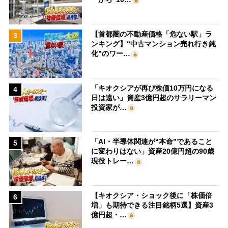
【首都圏の不動産価格「危ない駅」ラ
3
ンキング】“中古マンション売れ行き鈍
化”のワー…
「キオクシアが再び株価10万円になる
4
日は遠い」資産3億円超のサラリーマン
投資家が…
「AI・半導体関連が“本命”であること
5
に変わりはない」資産20億円超の90歳
現役トレー…
【キオクシア・ショック後に「株価倍
6
増」も期待できる注目銘柄5選】資産3
億円超・…