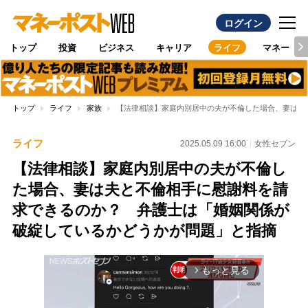
ログイン
トップ
投資
ビジネス
キャリア
ライフ
マネー
トップ
ライフ
家族
【法律相談】家庭内別居中の夫が不倫した場合、妻は夫
ライフ
2025.05.09 16:00
女性セブン
【法律相談】家庭内別居中の夫が不倫し
た場合、妻は夫と不倫相手に慰謝料を請
求できるのか？ 弁護士は「婚姻関係が
破綻しているかどうかが問題」と指摘
もっと見る
arrow_forward_ios