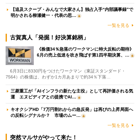
【追及スクープ・みんなで大家さん】独占入手“内部議事録”で
明かされる柳瀬健一・代表の思…
一覧を見る
古賀真人「発掘！好決算銘柄」
《株価34％急落のワークマンに特大反転の期待》
6月の売上低迷を吹き飛ばす第1四半期決算、…
6月3日に8330円をつけたワークマン（東証スタンダード・
7564）の株価は、わずか1カ月あまりで約34％下落…
三菱重工が「AIインフラの新たな主役」として再評価される気
運 エヌビディアとの提携でAI…
キオクシアHD「7万円割れからの急反発」は再びの上昇局面へ
の反転シグナルか？ 市場のムー…
一覧を見る
突然マルサがやって来た！