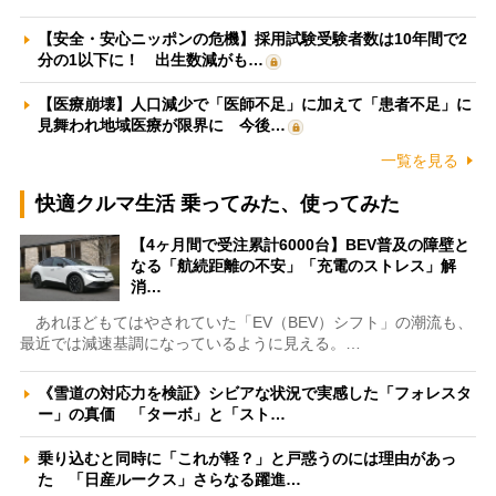
【安全・安心ニッポンの危機】採用試験受験者数は10年間で2
分の1以下に！ 出生数減がも…
【医療崩壊】人口減少で「医師不足」に加えて「患者不足」に
見舞われ地域医療が限界に 今後…
一覧を見る
快適クルマ生活 乗ってみた、使ってみた
【4ヶ月間で受注累計6000台】BEV普及の障壁と
なる「航続距離の不安」「充電のストレス」解
消…
あれほどもてはやされていた「EV（BEV）シフト」の潮流も、
最近では減速基調になっているように見える。…
《雪道の対応力を検証》シビアな状況で実感した「フォレスタ
ー」の真価 「ターボ」と「スト…
乗り込むと同時に「これが軽？」と戸惑うのには理由があっ
た 「日産ルークス」さらなる躍進…