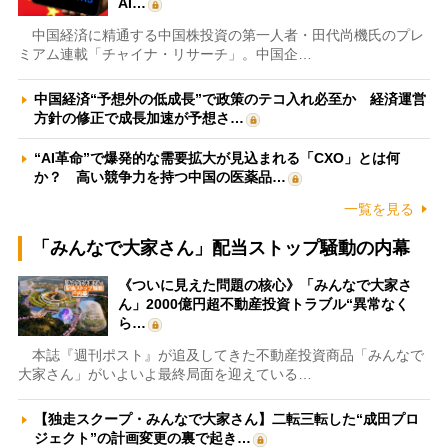
AI…
中国経済に精通する中国株投資の第一人者・田代尚機氏のプレ
ミアム連載「チャイナ・リサーチ」。中国企…
中国経済“予想外の低成長”で政策のテコ入れ必至か 経済運営
方針の修正で成長加速が予想さ…
“AI革命”で爆発的な需要拡大が見込まれる「CXO」とは何
か？ 高い競争力を持つ中国の医薬品…
一覧を見る
「みんなで大家さん」配当ストップ騒動の内幕
《ついに見えた問題の核心》「みんなで大家さ
ん」2000億円超不動産投資トラブル“異常なく
ら…
本誌『週刊ポスト』が追及してきた不動産投資商品「みんなで
大家さん」がいよいよ最終局面を迎えている…
【独走スクープ・みんなで大家さん】二転三転した“成田プロ
ジェクト”の計画変更の裏で起き…