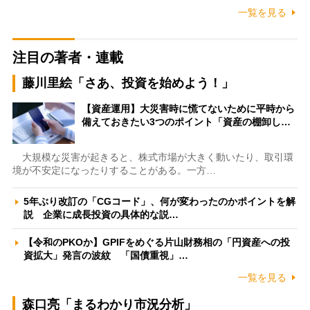
一覧を見る
注目の著者・連載
藤川里絵「さあ、投資を始めよう！」
【資産運用】大災害時に慌てないために平時から
備えておきたい3つのポイント「資産の棚卸し…
大規模な災害が起きると、株式市場が大きく動いたり、取引環
境が不安定になったりすることがある。一方…
5年ぶり改訂の「CGコード」、何が変わったのかポイントを解
説 企業に成長投資の具体的な説…
【令和のPKOか】GPIFをめぐる片山財務相の「円資産への投
資拡大」発言の波紋 「国債重視」…
一覧を見る
森口亮「まるわかり市況分析」