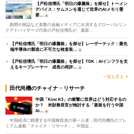
【戸松信博氏「明日の爆騰株」を探せ】トーメン
デバイス：サムスンを通じて世界のAIメモリ需
要…
新聞や雑誌など多数の金融メディアに出演するグローバルリン
クアドバイザーズ代表の戸松信博氏が、最新…
【戸松信博氏「明日の爆騰株」を探せ】レーザーテック：最先
端半導体の製造に不可欠な検査装…
【戸松信博氏「明日の爆騰株」を探せ】TDK：AIインフラを支
えるキープレーヤー 成長の再評…
一覧を見る
田代尚機のチャイナ・リサーチ
中国「Kimi K3」の衝撃に世界はどう対応するの
か？ 米財務長官が検討する「蒸留を行う中国
AI…
中国経済に精通する中国株投資の第一人者・田代尚機氏のプレ
ミアム連載「チャイナ・リサーチ」。中国企…