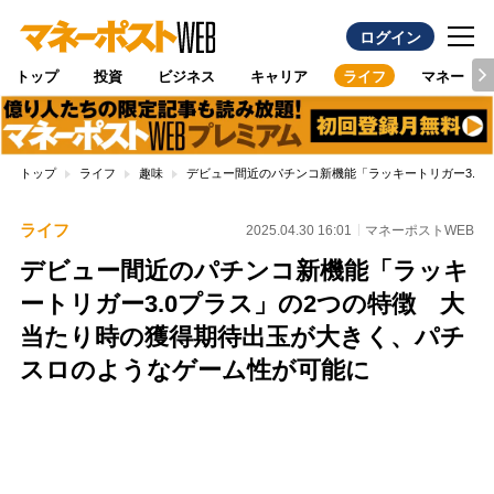
ログイン
トップ
投資
ビジネス
キャリア
ライフ
マネー
トップ
ライフ
趣味
デビュー間近のパチンコ新機能「ラッキートリガー3.0
ライフ
2025.04.30 16:01
マネーポストWEB
デビュー間近のパチンコ新機能「ラッキ
ートリガー3.0プラス」の2つの特徴 大
当たり時の獲得期待出玉が大きく、パチ
スロのようなゲーム性が可能に
Loaded
:
100.00%
/
Unmute