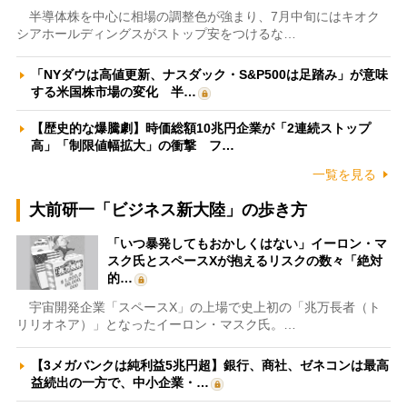
半導体株を中心に相場の調整色が強まり、7月中旬にはキオク
シアホールディングスがストップ安をつけるな…
「NYダウは高値更新、ナスダック・S&P500は足踏み」が意味
する米国株市場の変化 半…
【歴史的な爆騰劇】時価総額10兆円企業が「2連続ストップ
高」「制限値幅拡大」の衝撃 フ…
一覧を見る
大前研一「ビジネス新大陸」の歩き方
「いつ暴発してもおかしくはない」イーロン・マ
スク氏とスペースXが抱えるリスクの数々「絶対
的…
宇宙開発企業「スペースX」の上場で史上初の「兆万長者（ト
リリオネア）」となったイーロン・マスク氏。…
【3メガバンクは純利益5兆円超】銀行、商社、ゼネコンは最高
益続出の一方で、中小企業・…