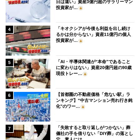
日は遠い」資産3億円超のサラリーマン
投資家が…
「キオクシアが今後も利益を出し続け
4
るかは分からない」資産11億円の個人
投資家が…
「AI・半導体関連が“本命”であること
5
に変わりはない」資産20億円超の90歳
現役トレー…
【首都圏の不動産価格「危ない駅」ラ
6
ンキング】“中古マンション売れ行き鈍
化”のワー…
「失敗すると取り返しがつかない」葬
7
儀社の手を借りない「DIY葬」の落とし
穴 素人には…