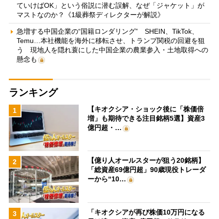
ていけばOK」という俗説に潜む誤解、なぜ「ジャケット」が
マストなのか？《1級葬祭ディレクターが解説》
急増する中国企業の“国籍ロンダリング” SHEIN、TikTok、
Temu…本社機能を海外に移転させ、トランプ関税の回避を狙
う 現地人を隠れ蓑にした中国企業の農業参入・土地取得への
懸念も
ランキング
【キオクシア・ショック後に「株価倍
1
増」も期待できる注目銘柄5選】資産3
億円超・…
【億り人オールスターが狙う20銘柄】
2
「総資産69億円超」90歳現役トレーダ
ーから“10…
「キオクシアが再び株価10万円になる
3