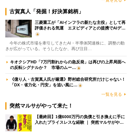
一覧を見る
古賀真人「発掘！好決算銘柄」
三菱重工が「AIインフラの新たな主役」として再
評価される気運 エヌビディアとの提携でAIデ…
今年の株式市場を牽引してきたAI・半導体関連株に、調整の動
きが広がっている。そうしたなか、再び注目…
キオクシアHD「7万円割れからの急反発」は再びの上昇局面へ
の反転シグナルか？ 市場のムー…
《億り人・古賀真人氏が厳選》野村総合研究所だけじゃない！
「DX・省力化・円安」を追い風に…
一覧を見る
突然マルサがやって来た！
【最終回】1億6000万円の負債と引き換えに手に
入れたプライスレスな経験 ｜ 突然マルサがや…