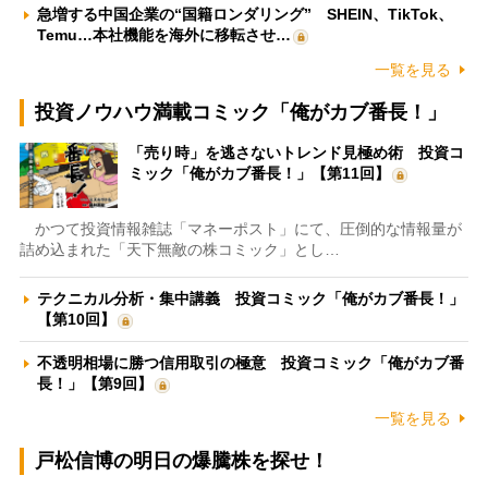
急増する中国企業の“国籍ロンダリング” SHEIN、TikTok、
Temu…本社機能を海外に移転させ…
一覧を見る
投資ノウハウ満載コミック「俺がカブ番長！」
「売り時」を逃さないトレンド見極め術 投資コ
ミック「俺がカブ番長！」【第11回】
かつて投資情報雑誌「マネーポスト」にて、圧倒的な情報量が
詰め込まれた「天下無敵の株コミック」とし…
テクニカル分析・集中講義 投資コミック「俺がカブ番長！」
【第10回】
不透明相場に勝つ信用取引の極意 投資コミック「俺がカブ番
長！」【第9回】
一覧を見る
戸松信博の明日の爆騰株を探せ！