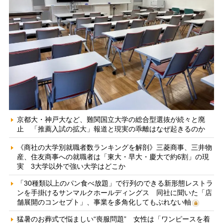
京都大・神戸大など、難関国立大学の総合型選抜が続々と廃
止 「推薦入試の拡大」報道と現実の乖離はなぜ起きるのか
《商社の大学別就職者数ランキングを解剖》三菱商事、三井物
産、住友商事への就職者は「東大・早大・慶大で約6割」の現
実 3大学以外で強い大学はどこか
「30種類以上のパン食べ放題」で行列のできる新形態レストラ
ンを手掛けるサンマルクホールディングス 同社に聞いた「店
舗展開のコンセプト」、事業を多角化してもぶれない軸
猛暑のお葬式で悩ましい“喪服問題” 女性は「ワンピースを着