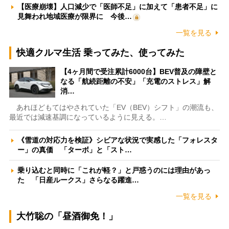
【医療崩壊】人口減少で「医師不足」に加えて「患者不足」に
見舞われ地域医療が限界に 今後…
一覧を見る
快適クルマ生活 乗ってみた、使ってみた
【4ヶ月間で受注累計6000台】BEV普及の障壁と
なる「航続距離の不安」「充電のストレス」解
消…
あれほどもてはやされていた「EV（BEV）シフト」の潮流も、
最近では減速基調になっているように見える。…
《雪道の対応力を検証》シビアな状況で実感した「フォレスタ
ー」の真価 「ターボ」と「スト…
乗り込むと同時に「これが軽？」と戸惑うのには理由があっ
た 「日産ルークス」さらなる躍進…
一覧を見る
大竹聡の「昼酒御免！」