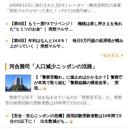
2009年12月に発行された元FXトレーダー・磯貝清明氏の著書
『突然マルサがやって来た！～FXで10億円稼い…
【第9回】もう一度FXでリベンジ！ 種銭は差し押さえを免れ
た”ヒミツのお金” ｜ 突然マルサ…
【第8回】年利はなんと14.6％！ 毎日5万円超の延滞税が積み
上がっていく ｜ 突然マルサ…
一覧を見る
河合雅司「人口減少ニッポンの活路」
【「警察官離れ」に歯止めはかかるか？】警察庁
が本気で取り組む「警察組織の構造改革」 実
現…
警察庁が目下、頭を悩ませているのが「警察官不足」だ。警察
官の採用試験の受験者数は10年間で2分の1以…
【安全・安心ニッポンの危機】採用試験受験者数は10年間で2
分の1以下に！ 出生数減がも…