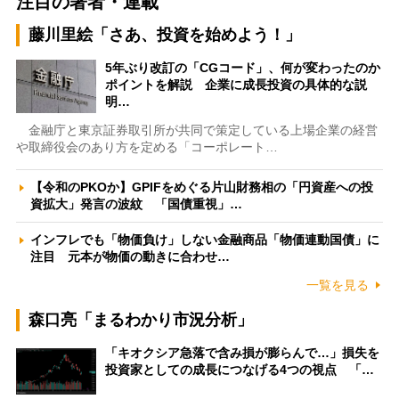
注目の著者・連載
藤川里絵「さあ、投資を始めよう！」
5年ぶり改訂の「CGコード」、何が変わったのか
ポイントを解説 企業に成長投資の具体的な説
明…
金融庁と東京証券取引所が共同で策定している上場企業の経営
や取締役会のあり方を定める「コーポレート…
【令和のPKOか】GPIFをめぐる片山財務相の「円資産への投
資拡大」発言の波紋 「国債重視」…
インフレでも「物価負け」しない金融商品「物価連動国債」に
注目 元本が物価の動きに合わせ…
一覧を見る
森口亮「まるわかり市況分析」
「キオクシア急落で含み損が膨らんで…」損失を
投資家としての成長につなげる4つの視点 「…