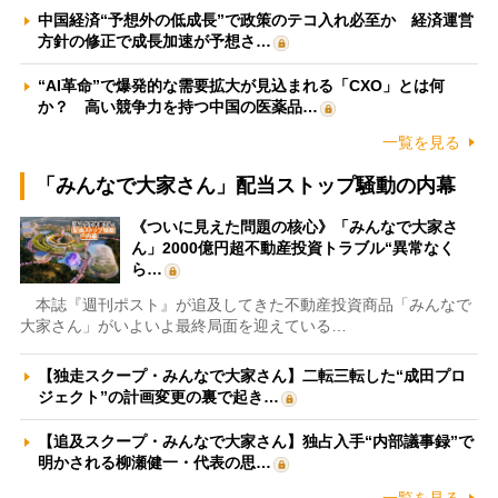
中国経済“予想外の低成長”で政策のテコ入れ必至か 経済運営
方針の修正で成長加速が予想さ…
“AI革命”で爆発的な需要拡大が見込まれる「CXO」とは何
か？ 高い競争力を持つ中国の医薬品…
一覧を見る
「みんなで大家さん」配当ストップ騒動の内幕
《ついに見えた問題の核心》「みんなで大家さ
ん」2000億円超不動産投資トラブル“異常なく
ら…
本誌『週刊ポスト』が追及してきた不動産投資商品「みんなで
大家さん」がいよいよ最終局面を迎えている…
【独走スクープ・みんなで大家さん】二転三転した“成田プロ
ジェクト”の計画変更の裏で起き…
【追及スクープ・みんなで大家さん】独占入手“内部議事録”で
明かされる柳瀬健一・代表の思…