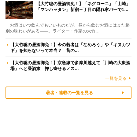
【大竹聡の昼酒御免！】「ネグローニ」「山崎」
「マンハッタン」新宿三丁目の隠れ家バーで1…
お酒はいつ飲んでもいいものだが、昼から飲むお酒にはまた格
別の味わいがある――。ライター・作家の大竹…
【大竹聡の昼酒御免！】今の若者は「なめろう」や「キヌカツ
ギ」を知らないって本当？ 昔の…
【大竹聡の昼酒御免！】京急線で多摩川越えて「川崎の大衆酒
場」へと昼酒旅 押し寄せるノス…
一覧を見る
著者・連載の一覧を見る