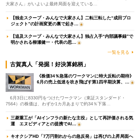
大家さん」がいよいよ最終局面を迎えている…
【独走スクープ・みんなで大家さん】二転三転した“成田プロ
ジェクト”の計画変更の裏で起き…
【追及スクープ・みんなで大家さん】独占入手“内部議事録”で
明かされる柳瀬健一・代表の思…
一覧を見る
古賀真人「発掘！好決算銘柄」
《株価34％急落のワークマンに特大反転の期待》
6月の売上低迷を吹き飛ばす第1四半期決算、…
6月3日に8330円をつけたワークマン（東証スタンダード・
7564）の株価は、わずか1カ月あまりで約34％下落…
三菱重工が「AIインフラの新たな主役」として再評価される気
運 エヌビディアとの提携でAI…
キオクシアHD「7万円割れからの急反発」は再びの上昇局面へ