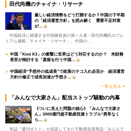
田代尚機のチャイナ・リサーチ
厳しい経済情勢をどう打開するか？中国の下半期
の「経済運営方針」を読み解く 需要不足対策
が…
中国経済に精通する中国株投資の第一人者・田代尚機氏のプレ
ミアム連載「チャイナ・リサーチ」。中国の…
中国「Kimi K3」の衝撃に世界はどう対応するのか？ 米財務
長官が検討する「蒸留を行う中国…
中国経済“予想外の低成長”で政策のテコ入れ必至か 経済運営
方針の修正で成長加速が予想さ…
一覧を見る
「みんなで大家さん」配当ストップ騒動の内幕
《ついに見えた問題の核心》「みんなで大家さ
ん」2000億円超不動産投資トラブル“異常なく
ら…
本誌『週刊ポスト』が追及してきた不動産投資商品「みんなで