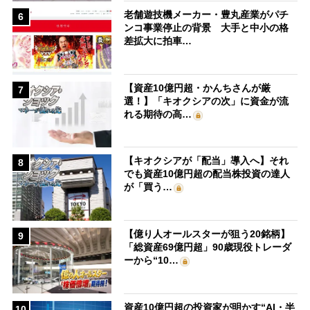
老舗遊技機メーカー・豊丸産業がパチ
6
ンコ事業停止の背景 大手と中小の格
差拡大に拍車…
【資産10億円超・かんちさんが厳
7
選！】「キオクシアの次」に資金が流
れる期待の高…
【キオクシアが「配当」導入へ】それ
8
でも資産10億円超の配当株投資の達人
が「買う…
【億り人オールスターが狙う20銘柄】
9
「総資産69億円超」90歳現役トレーダ
ーから“10…
資産10億円超の投資家が明かす“AI・半
10