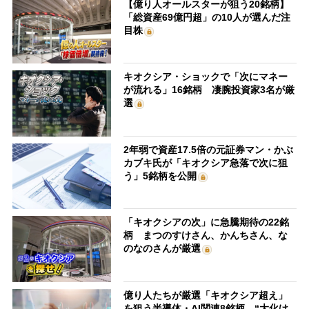
【億り人オールスターが狙う20銘柄】
「総資産69億円超」の10人が選んだ注
目株
キオクシア・ショックで「次にマネー
が流れる」16銘柄 凄腕投資家3名が厳
選
2年弱で資産17.5倍の元証券マン・かぶ
カブキ氏が「キオクシア急落で次に狙
う」5銘柄を公開
「キオクシアの次」に急騰期待の22銘
柄 まつのすけさん、かんちさん、な
のなのさんが厳選
億り人たちが厳選「キオクシア超え」
を狙う半導体・AI関連8銘柄 “大化け