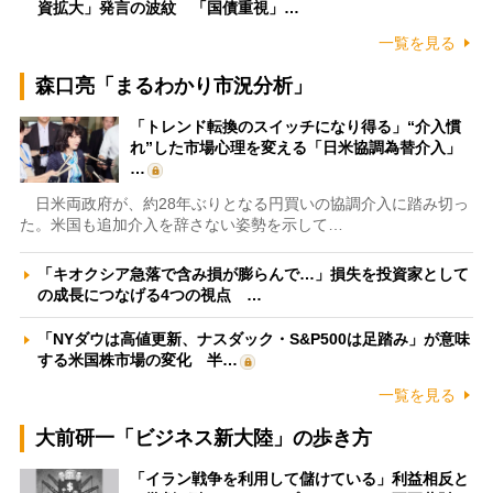
資拡大」発言の波紋 「国債重視」…
一覧を見る
森口亮「まるわかり市況分析」
「トレンド転換のスイッチになり得る」“介入慣
れ”した市場心理を変える「日米協調為替介入」
…
日米両政府が、約28年ぶりとなる円買いの協調介入に踏み切っ
た。米国も追加介入を辞さない姿勢を示して…
「キオクシア急落で含み損が膨らんで…」損失を投資家として
の成長につなげる4つの視点 …
「NYダウは高値更新、ナスダック・S&P500は足踏み」が意味
する米国株市場の変化 半…
一覧を見る
大前研一「ビジネス新大陸」の歩き方
「イラン戦争を利用して儲けている」利益相反と