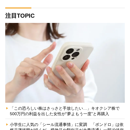
注目TOPIC
「この恐ろしい株はさっさと手放したい…」キオクシア株で
500万円の利益を出した女性が“夢よもう一度”と再購入
小学生に人気の「シール流通事情」に変調 「ボンドロ」は依
然品薄状態が続くが、模倣品や類似品が大量流通し一部で値崩