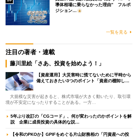
導体相場に乗らなかった理由” フルポ
ジション…
一覧を見る
注目の著者・連載
藤川里絵「さあ、投資を始めよう！」
【資産運用】大災害時に慌てないために平時から
備えておきたい3つのポイント「資産の棚卸し…
大規模な災害が起きると、株式市場が大きく動いたり、取引環
境が不安定になったりすることがある。一方…
5年ぶり改訂の「CGコード」、何が変わったのかポイントを解
説 企業に成長投資の具体的な説…
【令和のPKOか】GPIFをめぐる片山財務相の「円資産への投