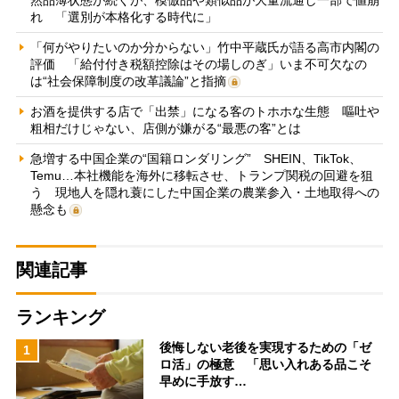
れ 「選別が本格化する時代に」
「何がやりたいのか分からない」竹中平蔵氏が語る高市内閣の
評価 「給付付き税額控除はその場しのぎ」いま不可欠なの
は“社会保障制度の改革議論”と指摘
お酒を提供する店で「出禁」になる客のトホホな生態 嘔吐や
粗相だけじゃない、店側が嫌がる“最悪の客”とは
急増する中国企業の“国籍ロンダリング” SHEIN、TikTok、
Temu…本社機能を海外に移転させ、トランプ関税の回避を狙
う 現地人を隠れ蓑にした中国企業の農業参入・土地取得への
懸念も
関連記事
ランキング
後悔しない老後を実現するための「ゼ
1
ロ活」の極意 「思い入れある品こそ
早めに手放す…