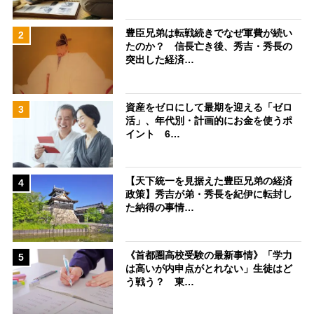
豊臣兄弟は転戦続きでなぜ軍費が続い
2
たのか？ 信長亡き後、秀吉・秀長の
突出した経済…
資産をゼロにして最期を迎える「ゼロ
3
活」、年代別・計画的にお金を使うポ
イント 6…
【天下統一を見据えた豊臣兄弟の経済
4
政策】秀吉が弟・秀長を紀伊に転封し
た納得の事情…
《首都圏高校受験の最新事情》「学力
5
は高いが内申点がとれない」生徒はど
う戦う？ 東…