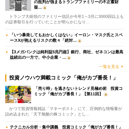
の批判が強まるトランプファミリーの不正蓄財
疑…
トランプ大統領のファミリー信託が今年1～3月に3000回以上も
の証券取引を行っていたことが明らかになり…
「いつ暴発してもおかしくはない」イーロン・マスク氏とスペ
ースXが抱えるリスクの数々「絶対…
【3メガバンクは純利益5兆円超】銀行、商社、ゼネコンは最高
益続出の一方で、中小企業・…
一覧を見る
投資ノウハウ満載コミック「俺がカブ番長！」
「売り時」を逃さないトレンド見極め術 投資コ
ミック「俺がカブ番長！」【第11回】
かつて投資情報雑誌「マネーポスト」にて、圧倒的な情報量が
詰め込まれた「天下無敵の株コミック」とし…
テクニカル分析・集中講義 投資コミック「俺がカブ番長！」