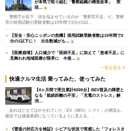
が本気で取り組む「警察組織の構造改革」 実
現…
警察庁が目下、頭を悩ませているのが「警察官不足」だ。警察
官の採用試験の受験者数は10年間で2分の1以…
【安全・安心ニッポンの危機】採用試験受験者数は10年間で2
分の1以下に！ 出生数減がも…
【医療崩壊】人口減少で「医師不足」に加えて「患者不足」に
見舞われ地域医療が限界に 今後…
一覧を見る
快適クルマ生活 乗ってみた、使ってみた
【4ヶ月間で受注累計6000台】BEV普及の障壁と
なる「航続距離の不安」「充電のストレス」解
消…
あれほどもてはやされていた「EV（BEV）シフト」の潮流も、
最近では減速基調になっているように見える。…
《雪道の対応力を検証》シビアな状況で実感した「フォレスタ