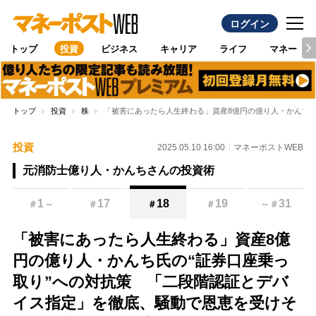
ログイン
トップ
投資
ビジネス
キャリア
ライフ
マネー
トップ
投資
株
「被害にあったら人生終わる」資産8億円の億り人・かんち
投資
2025.05.10 16:00
マネーポストWEB
元消防士億り人・かんちさんの投資術
1
17
18
19
31
＃
～
＃
＃
＃
～
＃
「被害にあったら人生終わる」資産8億
円の億り人・かんち氏の“証券口座乗っ
取り”への対抗策 「二段階認証とデバ
イス指定」を徹底、騒動で恩恵を受けそ