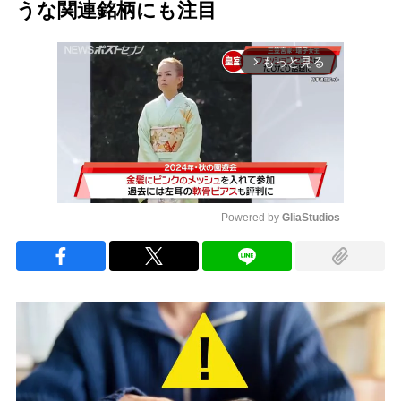
うな関連銘柄にも注目
もっと見る
arrow_forward_ios
Powered by 
GliaStudios
Mute