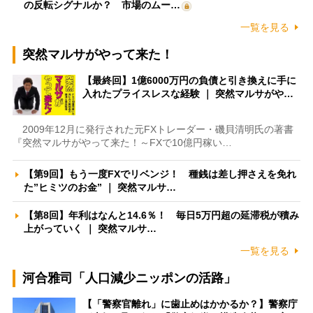
の反転シグナルか？ 市場のムー…
一覧を見る
突然マルサがやって来た！
【最終回】1億6000万円の負債と引き換えに手に
入れたプライスレスな経験 ｜ 突然マルサがや…
2009年12月に発行された元FXトレーダー・磯貝清明氏の著書
『突然マルサがやって来た！～FXで10億円稼い…
【第9回】もう一度FXでリベンジ！ 種銭は差し押さえを免れ
た”ヒミツのお金” ｜ 突然マルサ…
【第8回】年利はなんと14.6％！ 毎日5万円超の延滞税が積み
上がっていく ｜ 突然マルサ…
一覧を見る
河合雅司「人口減少ニッポンの活路」
【「警察官離れ」に歯止めはかかるか？】警察庁