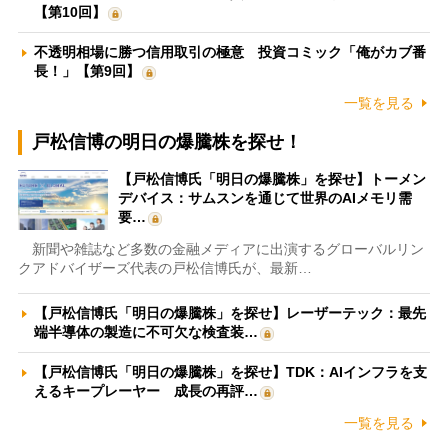
【第10回】
不透明相場に勝つ信用取引の極意 投資コミック「俺がカブ番
長！」【第9回】
一覧を見る
戸松信博の明日の爆騰株を探せ！
【戸松信博氏「明日の爆騰株」を探せ】トーメン
デバイス：サムスンを通じて世界のAIメモリ需
要…
新聞や雑誌など多数の金融メディアに出演するグローバルリン
クアドバイザーズ代表の戸松信博氏が、最新…
【戸松信博氏「明日の爆騰株」を探せ】レーザーテック：最先
端半導体の製造に不可欠な検査装…
【戸松信博氏「明日の爆騰株」を探せ】TDK：AIインフラを支
えるキープレーヤー 成長の再評…
一覧を見る