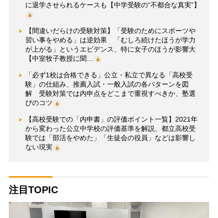
に退学させられるケースも【中学受験の“不都合な真実”】
【間違いだらけの受験対策】「受験のためにスポーツや
習い事をやめる」は逆効果 「むしろ続けたほうが学力
が上がる」というエビデンス、特に女子のほうが影響大
【中室牧子教授に聞…
「必ず1校は合格できる」公立・私立で異なる「高校受
験」の仕組み、推薦入試・一般入試の各パターンを図
解 受験対策では内申点をどこまで重視すべきか、塾選
びのコツ
【高校受験での「内申書」の評価ポイント一覧】2021年
から変わった公立中学校の評価基準を解説、都立高校受
験では「部活をやめた」「生徒会の役員」などは影響し
ない現実
注目TOPIC