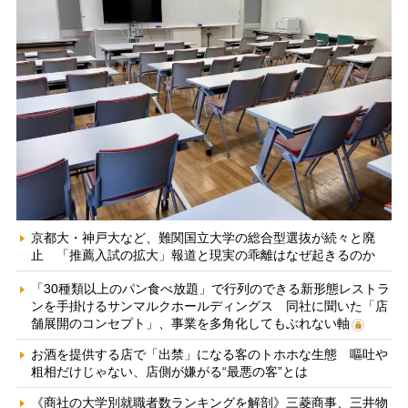
京都大・神戸大など、難関国立大学の総合型選抜が続々と廃
止 「推薦入試の拡大」報道と現実の乖離はなぜ起きるのか
「30種類以上のパン食べ放題」で行列のできる新形態レストラ
ンを手掛けるサンマルクホールディングス 同社に聞いた「店
舗展開のコンセプト」、事業を多角化してもぶれない軸
お酒を提供する店で「出禁」になる客のトホホな生態 嘔吐や
粗相だけじゃない、店側が嫌がる“最悪の客”とは
《商社の大学別就職者数ランキングを解剖》三菱商事、三井物