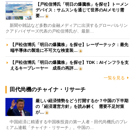
【戸松信博氏「明日の爆騰株」を探せ】トーメン
デバイス：サムスンを通じて世界のAIメモリ需
要…
新聞や雑誌など多数の金融メディアに出演するグローバルリン
クアドバイザーズ代表の戸松信博氏が、最新…
【戸松信博氏「明日の爆騰株」を探せ】レーザーテック：最先
端半導体の製造に不可欠な検査装…
【戸松信博氏「明日の爆騰株」を探せ】TDK：AIインフラを支
えるキープレーヤー 成長の再評…
一覧を見る
田代尚機のチャイナ・リサーチ
厳しい経済情勢をどう打開するか？中国の下半期
の「経済運営方針」を読み解く 需要不足対策
が…
中国経済に精通する中国株投資の第一人者・田代尚機氏のプレ
ミアム連載「チャイナ・リサーチ」。中国の…