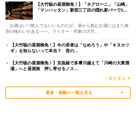
【大竹聡の昼酒御免！】「ネグローニ」「山崎」
「マンハッタン」新宿三丁目の隠れ家バーで1…
お酒はいつ飲んでもいいものだが、昼から飲むお酒にはまた格
別の味わいがある――。ライター・作家の大竹…
【大竹聡の昼酒御免！】今の若者は「なめろう」や「キヌカツ
ギ」を知らないって本当？ 昔の…
【大竹聡の昼酒御免！】京急線で多摩川越えて「川崎の大衆酒
場」へと昼酒旅 押し寄せるノス…
一覧を見る
著者・連載の一覧を見る