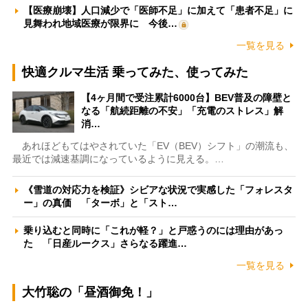
【医療崩壊】人口減少で「医師不足」に加えて「患者不足」に
見舞われ地域医療が限界に 今後…
一覧を見る
快適クルマ生活 乗ってみた、使ってみた
【4ヶ月間で受注累計6000台】BEV普及の障壁と
なる「航続距離の不安」「充電のストレス」解
消…
あれほどもてはやされていた「EV（BEV）シフト」の潮流も、
最近では減速基調になっているように見える。…
《雪道の対応力を検証》シビアな状況で実感した「フォレスタ
ー」の真価 「ターボ」と「スト…
乗り込むと同時に「これが軽？」と戸惑うのには理由があっ
た 「日産ルークス」さらなる躍進…
一覧を見る
大竹聡の「昼酒御免！」