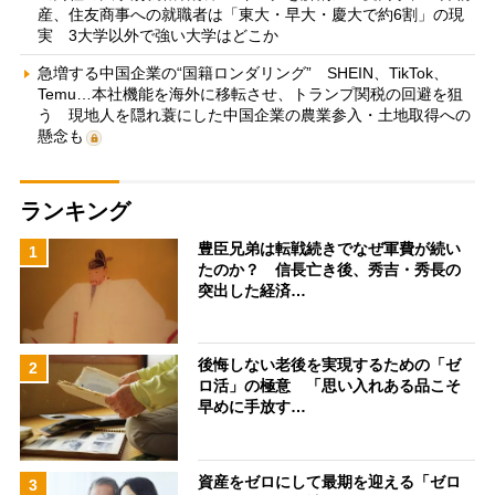
産、住友商事への就職者は「東大・早大・慶大で約6割」の現
実 3大学以外で強い大学はどこか
急増する中国企業の“国籍ロンダリング” SHEIN、TikTok、
Temu…本社機能を海外に移転させ、トランプ関税の回避を狙
う 現地人を隠れ蓑にした中国企業の農業参入・土地取得への
懸念も
ランキング
豊臣兄弟は転戦続きでなぜ軍費が続い
1
たのか？ 信長亡き後、秀吉・秀長の
突出した経済…
後悔しない老後を実現するための「ゼ
2
ロ活」の極意 「思い入れある品こそ
早めに手放す…
資産をゼロにして最期を迎える「ゼロ
3