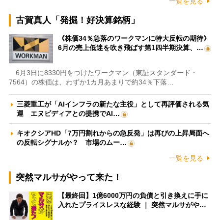
一覧を見る
古賀真人「発掘！好決算銘柄」
《株価34％急落のワークマンに特大反転の期待》
6月の売上低迷を吹き飛ばす第1四半期決算、…
6月3日に8330円をつけたワークマン（東証スタンダード・
7564）の株価は、わずか1カ月あまりで約34％下落…
三菱重工が「AIインフラの新たな主役」として再評価される気
運 エヌビディアとの提携でAI…
キオクシアHD「7万円割れからの急反発」は再びの上昇局面へ
の反転シグナルか？ 市場のムー…
一覧を見る
突然マルサがやって来た！
【最終回】1億6000万円の負債と引き換えに手に
入れたプライスレスな経験 ｜ 突然マルサがや…