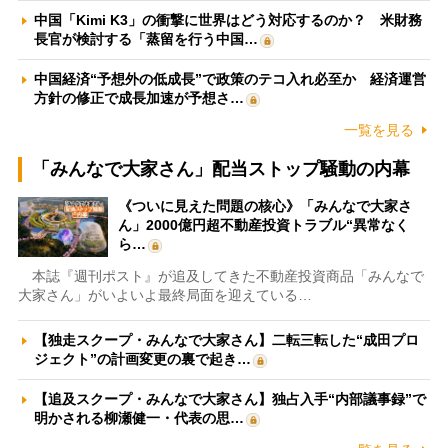
中国「Kimi K3」の衝撃に世界はどう対応するのか？ 米財務
長官が検討する「蒸留を行う中国…
中国経済“予想外の低成長”で政策のテコ入れ必至か 経済運営
方針の修正で成長加速が予想さ…
一覧を見る
「みんなで大家さん」配当ストップ騒動の内幕
《ついに見えた問題の核心》「みんなで大家さ
ん」2000億円超不動産投資トラブル“異常なく
ら…
本誌『週刊ポスト』が追及してきた不動産投資商品「みんなで
大家さん」がいよいよ最終局面を迎えている…
【独走スクープ・みんなで大家さん】二転三転した“成田プロ
ジェクト”の計画変更の裏で起き…
【追及スクープ・みんなで大家さん】独占入手“内部議事録”で
明かされる柳瀬健一・代表の思…