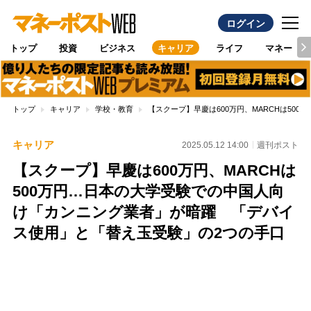
ログイン
トップ
投資
ビジネス
キャリア
ライフ
マネー
トップ
キャリア
学校・教育
【スクープ】早慶は600万円、MARCHは5
キャリア
2025.05.12 14:00
週刊ポスト
【スクープ】早慶は600万円、MARCHは
500万円…日本の大学受験での中国人向
け「カンニング業者」が暗躍 「デバイ
ス使用」と「替え玉受験」の2つの手口
Loaded
:
89.01%
/
Unmute