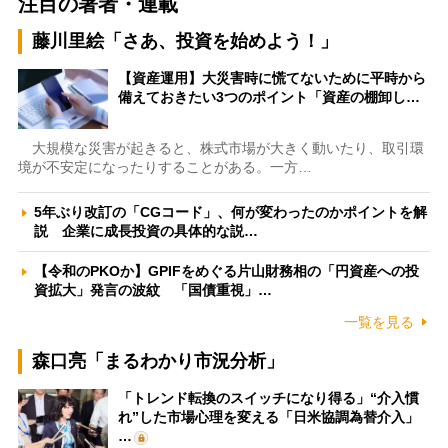
注目の著者・連載
藤川里絵「さあ、投資を始めよう！」
【資産運用】大災害時に慌てないために平時から
備えておきたい3つのポイント「資産の棚卸し…
大規模な災害が起きると、株式市場が大きく動いたり、取引環
境が不安定になったりすることがある。一方…
5年ぶり改訂の「CGコード」、何が変わったのかポイントを解
説 企業に成長投資の具体的な説…
【令和のPKOか】GPIFをめぐる片山財務相の「円資産への投
資拡大」発言の波紋 「国債重視」…
一覧を見る
森口亮「まるわかり市況分析」
「トレンド転換のスイッチになり得る」“介入慣
れ”した市場心理を変える「日米協調為替介入」
…