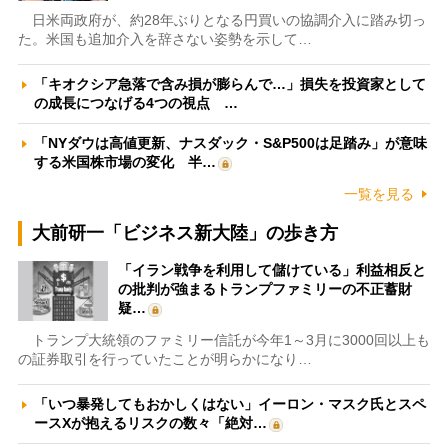
日米両政府が、約28年ぶりとなる円買いの協調介入に踏み切っ
た。米国も追加介入を辞さない姿勢を示して…
「キオクシア急落で含み損が膨らんで…」損失を投資家として
の成長につなげる4つの視点 …
「NYダウは高値更新、ナスダック・S&P500は足踏み」が意味
する米国株市場の変化 半…
一覧を見る
大前研一「ビジネス新大陸」の歩き方
「イラン戦争を利用して儲けている」利益相反と
の批判が強まるトランプファミリーの不正蓄財
疑…
トランプ大統領のファミリー信託が今年1～3月に3000回以上も
の証券取引を行っていたことが明らかになり…
「いつ暴発してもおかしくはない」イーロン・マスク氏とスペ
ースXが抱えるリスクの数々「絶対…