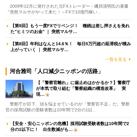
2009年12月に発行された元FXトレーダー・磯貝清明氏の著書
『突然マルサがやって来た！～FXで10億円稼い…
【第9回】もう一度FXでリベンジ！ 種銭は差し押さえを免れ
た”ヒミツのお金” ｜ 突然マルサ…
【第8回】年利はなんと14.6％！ 毎日5万円超の延滞税が積み
上がっていく ｜ 突然マルサ…
一覧を見る
河合雅司「人口減少ニッポンの活路」
【「警察官離れ」に歯止めはかかるか？】警察庁
が本気で取り組む「警察組織の構造改革」 実
現…
警察庁が目下、頭を悩ませているのが「警察官不足」だ。警察
官の採用試験の受験者数は10年間で2分の1以…
【安全・安心ニッポンの危機】採用試験受験者数は10年間で2
分の1以下に！ 出生数減がも…