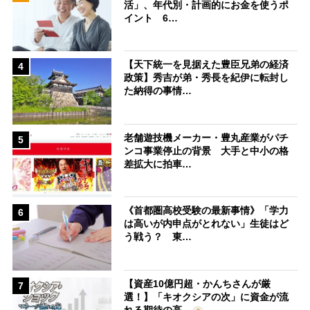
活」、年代別・計画的にお金を使うポ
イント 6…
【天下統一を見据えた豊臣兄弟の経済
4
政策】秀吉が弟・秀長を紀伊に転封し
た納得の事情…
老舗遊技機メーカー・豊丸産業がパチ
5
ンコ事業停止の背景 大手と中小の格
差拡大に拍車…
《首都圏高校受験の最新事情》「学力
6
は高いが内申点がとれない」生徒はど
う戦う？ 東…
【資産10億円超・かんちさんが厳
7
選！】「キオクシアの次」に資金が流