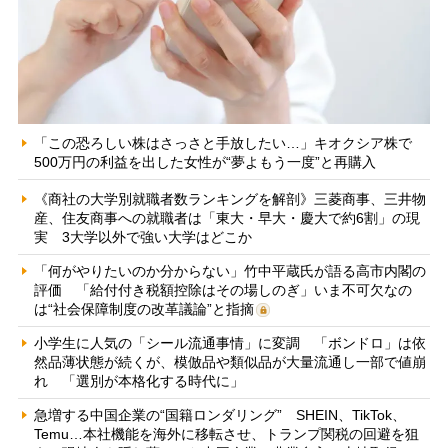
「この恐ろしい株はさっさと手放したい…」キオクシア株で
500万円の利益を出した女性が“夢よもう一度”と再購入
《商社の大学別就職者数ランキングを解剖》三菱商事、三井物
産、住友商事への就職者は「東大・早大・慶大で約6割」の現
実 3大学以外で強い大学はどこか
「何がやりたいのか分からない」竹中平蔵氏が語る高市内閣の
評価 「給付付き税額控除はその場しのぎ」いま不可欠なの
は“社会保障制度の改革議論”と指摘
小学生に人気の「シール流通事情」に変調 「ボンドロ」は依
然品薄状態が続くが、模倣品や類似品が大量流通し一部で値崩
れ 「選別が本格化する時代に」
急増する中国企業の“国籍ロンダリング” SHEIN、TikTok、
Temu…本社機能を海外に移転させ、トランプ関税の回避を狙