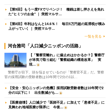
【第9回】もう一度FXでリベンジ！ 種銭は差し押さえを免れ
た”ヒミツのお金” ｜ 突然マルサ…
【第8回】年利はなんと14.6％！ 毎日5万円超の延滞税が積み
上がっていく ｜ 突然マルサ…
一覧を見る
河合雅司「人口減少ニッポンの活路」
【「警察官離れ」に歯止めはかかるか？】警察庁
が本気で取り組む「警察組織の構造改革」 実
現…
警察庁が目下、頭を悩ませているのが「警察官不足」だ。警察
官の採用試験の受験者数は10年間で2分の1以…
【安全・安心ニッポンの危機】採用試験受験者数は10年間で2
分の1以下に！ 出生数減がも…
【医療崩壊】人口減少で「医師不足」に加えて「患者不足」に
見舞われ地域医療が限界に 今後…