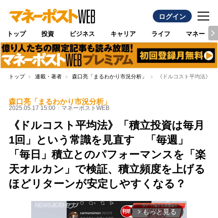
ログイン
トップ
投資
ビジネス
キャリア
ライフ
マネー
トップ
連載・著者
森口亮「まるわかり市況分析」
《ドルコスト平均法》「
森口亮「まるわかり市況分析」
2025.05.17 15:00
マネーポストWEB
《ドルコスト平均法》「積立投資は毎月
1回」という常識を見直す 「毎週」
「毎日」積立とのパフォーマンスを「楽
天オルカン」で検証、積立頻度を上げる
ほどリターンが安定しやすくなる？
もっと見る
arrow_forward_ios