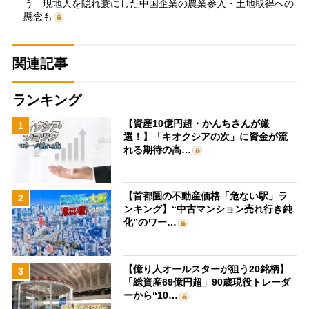
う 現地人を隠れ蓑にした中国企業の農業参入・土地取得への
懸念も
関連記事
ランキング
【資産10億円超・かんちさんが厳
1
選！】「キオクシアの次」に資金が流
れる期待の高…
【首都圏の不動産価格「危ない駅」ラ
2
ンキング】“中古マンション売れ行き鈍
化”のワー…
【億り人オールスターが狙う20銘柄】
3
「総資産69億円超」90歳現役トレーダ
ーから“10…