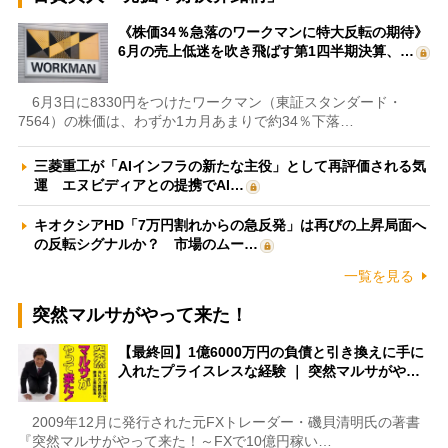
《株価34％急落のワークマンに特大反転の期待》
6月の売上低迷を吹き飛ばす第1四半期決算、…
6月3日に8330円をつけたワークマン（東証スタンダード・
7564）の株価は、わずか1カ月あまりで約34％下落…
三菱重工が「AIインフラの新たな主役」として再評価される気
運 エヌビディアとの提携でAI…
キオクシアHD「7万円割れからの急反発」は再びの上昇局面へ
の反転シグナルか？ 市場のムー…
一覧を見る
突然マルサがやって来た！
【最終回】1億6000万円の負債と引き換えに手に
入れたプライスレスな経験 ｜ 突然マルサがや…
2009年12月に発行された元FXトレーダー・磯貝清明氏の著書
『突然マルサがやって来た！～FXで10億円稼い…