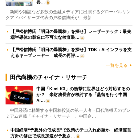
要…
新聞や雑誌など多数の金融メディアに出演するグローバルリン
クアドバイザーズ代表の戸松信博氏が、最新…
【戸松信博氏「明日の爆騰株」を探せ】レーザーテック：最先
端半導体の製造に不可欠な検査装…
【戸松信博氏「明日の爆騰株」を探せ】TDK：AIインフラを支
えるキープレーヤー 成長の再評…
一覧を見る
田代尚機のチャイナ・リサーチ
中国「Kimi K3」の衝撃に世界はどう対応するの
か？ 米財務長官が検討する「蒸留を行う中国
AI…
中国経済に精通する中国株投資の第一人者・田代尚機氏のプレ
ミアム連載「チャイナ・リサーチ」。中国企…
中国経済“予想外の低成長”で政策のテコ入れ必至か 経済運営
方針の修正で成長加速が予想さ…