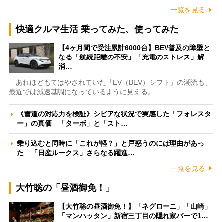
一覧を見る
快適クルマ生活 乗ってみた、使ってみた
【4ヶ月間で受注累計6000台】BEV普及の障壁と
なる「航続距離の不安」「充電のストレス」解
消…
あれほどもてはやされていた「EV（BEV）シフト」の潮流も、
最近では減速基調になっているように見える。…
《雪道の対応力を検証》シビアな状況で実感した「フォレスタ
ー」の真価 「ターボ」と「スト…
乗り込むと同時に「これが軽？」と戸惑うのには理由があっ
た 「日産ルークス」さらなる躍進…
一覧を見る
大竹聡の「昼酒御免！」
【大竹聡の昼酒御免！】「ネグローニ」「山崎」
「マンハッタン」新宿三丁目の隠れ家バーで1…