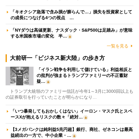
「キオクシア急落で含み損が膨らんで…」損失を投資家として
の成長につなげる4つの視点 …
「NYダウは高値更新、ナスダック・S&P500は足踏み」が意味
する米国株市場の変化 半…
一覧を見る
大前研一「ビジネス新大陸」の歩き方
「イラン戦争を利用して儲けている」利益相反と
の批判が強まるトランプファミリーの不正蓄財
疑…
トランプ大統領のファミリー信託が今年1～3月に3000回以上も
の証券取引を行っていたことが明らかになり…
「いつ暴発してもおかしくはない」イーロン・マスク氏とスペ
ースXが抱えるリスクの数々「絶対…
【3メガバンクは純利益5兆円超】銀行、商社、ゼネコンは最高
益続出の一方で、中小企業・…