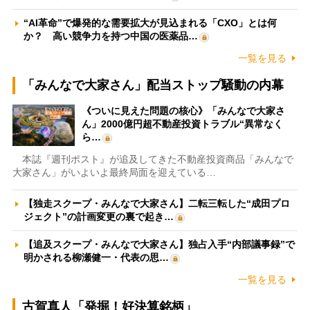
“AI革命”で爆発的な需要拡大が見込まれる「CXO」とは何
か？ 高い競争力を持つ中国の医薬品…
一覧を見る
「みんなで大家さん」配当ストップ騒動の内幕
《ついに見えた問題の核心》「みんなで大家さ
ん」2000億円超不動産投資トラブル“異常なく
ら…
本誌『週刊ポスト』が追及してきた不動産投資商品「みんなで
大家さん」がいよいよ最終局面を迎えている…
【独走スクープ・みんなで大家さん】二転三転した“成田プロ
ジェクト”の計画変更の裏で起き…
【追及スクープ・みんなで大家さん】独占入手“内部議事録”で
明かされる柳瀬健一・代表の思…
一覧を見る
古賀真人「発掘！好決算銘柄」