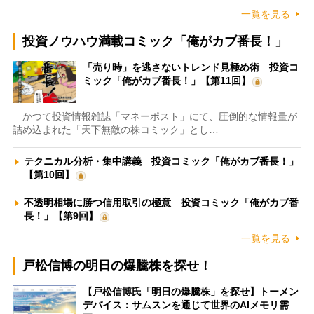
一覧を見る
投資ノウハウ満載コミック「俺がカブ番長！」
「売り時」を逃さないトレンド見極め術 投資コ
ミック「俺がカブ番長！」【第11回】
かつて投資情報雑誌「マネーポスト」にて、圧倒的な情報量が
詰め込まれた「天下無敵の株コミック」とし…
テクニカル分析・集中講義 投資コミック「俺がカブ番長！」
【第10回】
不透明相場に勝つ信用取引の極意 投資コミック「俺がカブ番
長！」【第9回】
一覧を見る
戸松信博の明日の爆騰株を探せ！
【戸松信博氏「明日の爆騰株」を探せ】トーメン
デバイス：サムスンを通じて世界のAIメモリ需