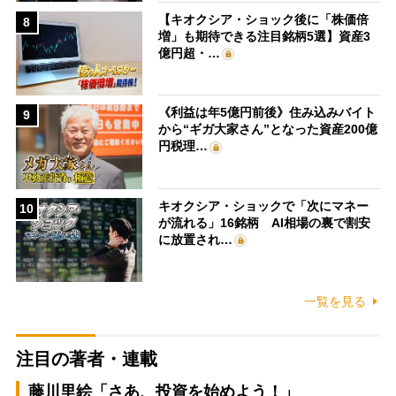
【キオクシア・ショック後に「株価倍
8
増」も期待できる注目銘柄5選】資産3
億円超・…
《利益は年5億円前後》住み込みバイト
9
から“ギガ大家さん”となった資産200億
円税理…
キオクシア・ショックで「次にマネー
10
が流れる」16銘柄 AI相場の裏で割安
に放置され…
一覧を見る
注目の著者・連載
藤川里絵「さあ、投資を始めよう！」