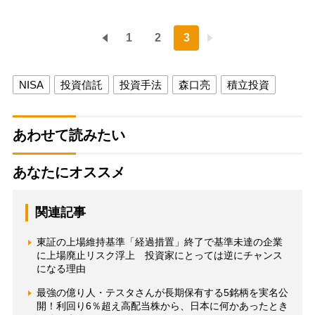
1
2
3
NISA
投資信託
投資手法
森口亮
積立投資
あわせて読みたい
あなたにオススメ
関連記事
東証の上場維持基準「経過措置」終了で基準未達の企業
に上場廃止リスク浮上 投資家にとっては逆にチャンス
になる理由
最強の億り人・テスタさんが長期保有する5銘柄を実名公
開！利回り6％超え高配当株から、日本に何かあったとき