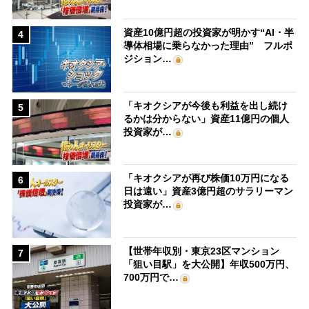
資産10億円超の投資家が明かす“AI・半
4
導体相場に乗らなかった理由” フルポ
ジション…
「キオクシアが今後も利益を出し続け
5
るかは分からない」資産11億円の個人
投資家が…
「キオクシアが再び株価10万円になる
6
日は遠い」資産3億円超のサラリーマン
投資家が…
【世帯年収別・東京23区マンション
7
「狙い目駅」を大公開】年収500万円、
700万円で…