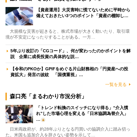
【資産運用】大災害時に慌てないために平時から
備えておきたい3つのポイント「資産の棚卸し…
大規模な災害が起きると、株式市場が大きく動いたり、取引環
境が不安定になったりすることがある。一方…
5年ぶり改訂の「CGコード」、何が変わったのかポイントを解
説 企業に成長投資の具体的な説…
【令和のPKOか】GPIFをめぐる片山財務相の「円資産への投
資拡大」発言の波紋 「国債重視」…
一覧を見る
森口亮「まるわかり市況分析」
「トレンド転換のスイッチになり得る」“介入慣
れ”した市場心理を変える「日米協調為替介入」
…
日米両政府が、約28年ぶりとなる円買いの協調介入に踏み切っ
た。米国も追加介入を辞さない姿勢を示して…