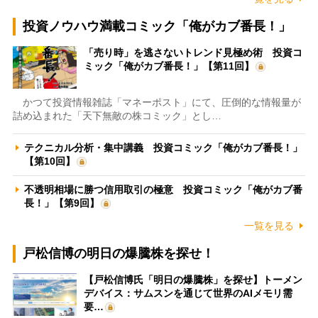
投資ノウハウ満載コミック「俺がカブ番長！」
「売り時」を逃さないトレンド見極め術 投資コ
ミック「俺がカブ番長！」【第11回】
かつて投資情報雑誌「マネーポスト」にて、圧倒的な情報量が
詰め込まれた「天下無敵の株コミック」とし…
テクニカル分析・集中講義 投資コミック「俺がカブ番長！」
【第10回】
不透明相場に勝つ信用取引の極意 投資コミック「俺がカブ番
長！」【第9回】
一覧を見る
戸松信博の明日の爆騰株を探せ！
【戸松信博氏「明日の爆騰株」を探せ】トーメン
デバイス：サムスンを通じて世界のAIメモリ需
要…