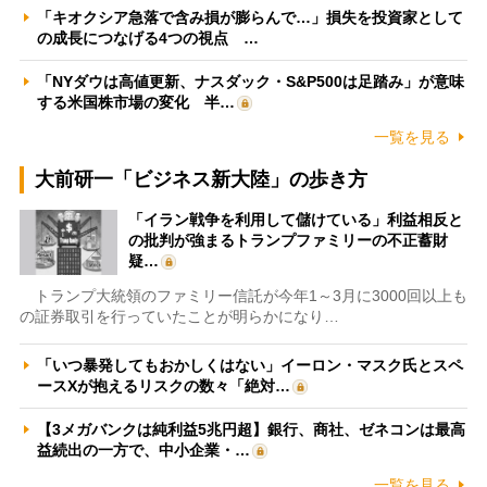
「キオクシア急落で含み損が膨らんで…」損失を投資家として
の成長につなげる4つの視点 …
「NYダウは高値更新、ナスダック・S&P500は足踏み」が意味
する米国株市場の変化 半…
一覧を見る
大前研一「ビジネス新大陸」の歩き方
「イラン戦争を利用して儲けている」利益相反と
の批判が強まるトランプファミリーの不正蓄財
疑…
トランプ大統領のファミリー信託が今年1～3月に3000回以上も
の証券取引を行っていたことが明らかになり…
「いつ暴発してもおかしくはない」イーロン・マスク氏とスペ
ースXが抱えるリスクの数々「絶対…
【3メガバンクは純利益5兆円超】銀行、商社、ゼネコンは最高
益続出の一方で、中小企業・…
一覧を見る