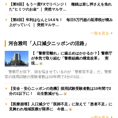
【第9回】もう一度FXでリベンジ！ 種銭は差し押さえを免れ
た”ヒミツのお金” ｜ 突然マルサ…
【第8回】年利はなんと14.6％！ 毎日5万円超の延滞税が積み
上がっていく ｜ 突然マルサ…
一覧を見る
河合雅司「人口減少ニッポンの活路」
【「警察官離れ」に歯止めはかかるか？】警察庁
が本気で取り組む「警察組織の構造改革」 実
現…
警察庁が目下、頭を悩ませているのが「警察官不足」だ。警察
官の採用試験の受験者数は10年間で2分の1以…
【安全・安心ニッポンの危機】採用試験受験者数は10年間で2
分の1以下に！ 出生数減がも…
【医療崩壊】人口減少で「医師不足」に加えて「患者不足」に
見舞われ地域医療が限界に 今後…
一覧を見る