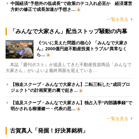
中国経済“予想外の低成長”で政策のテコ入れ必至か 経済運営
方針の修正で成長加速が予想さ…
一覧を見る
「みんなで大家さん」配当ストップ騒動の内幕
《ついに見えた問題の核心》「みんなで大家さ
ん」2000億円超不動産投資トラブル“異常なく
ら…
本誌『週刊ポスト』が追及してきた不動産投資商品「みんなで
大家さん」がいよいよ最終局面を迎えている…
【独走スクープ・みんなで大家さん】二転三転した“成田プロ
ジェクト”の計画変更の裏で起き…
【追及スクープ・みんなで大家さん】独占入手“内部議事録”で
明かされる柳瀬健一・代表の思…
一覧を見る
古賀真人「発掘！好決算銘柄」