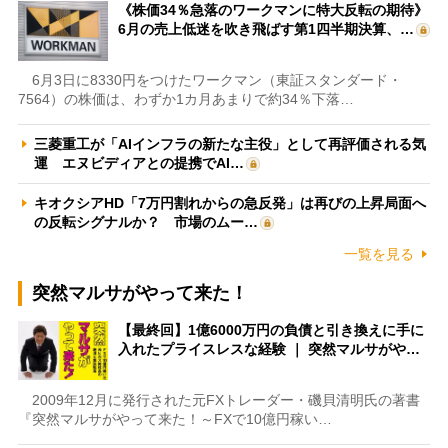
《株価34％急落のワークマンに特大反転の期待》
6月の売上低迷を吹き飛ばす第1四半期決算、…
6月3日に8330円をつけたワークマン（東証スタンダード・
7564）の株価は、わずか1カ月あまりで約34％下落…
三菱重工が「AIインフラの新たな主役」として再評価される気
運 エヌビディアとの提携でAI…
キオクシアHD「7万円割れからの急反発」は再びの上昇局面へ
の反転シグナルか？ 市場のムー…
一覧を見る
突然マルサがやって来た！
【最終回】1億6000万円の負債と引き換えに手に
入れたプライスレスな経験 ｜ 突然マルサがや…
2009年12月に発行された元FXトレーダー・磯貝清明氏の著書
『突然マルサがやって来た！～FXで10億円稼い…