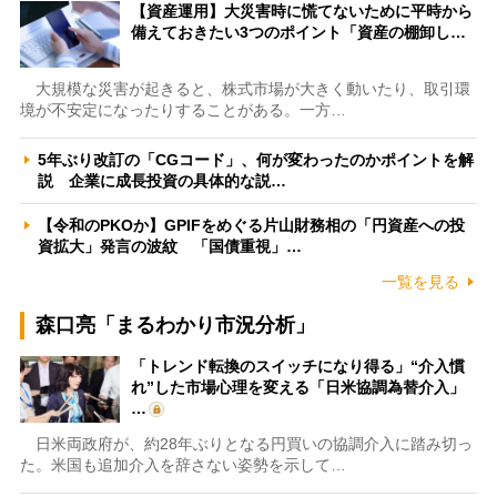
【資産運用】大災害時に慌てないために平時から
備えておきたい3つのポイント「資産の棚卸し…
大規模な災害が起きると、株式市場が大きく動いたり、取引環
境が不安定になったりすることがある。一方…
5年ぶり改訂の「CGコード」、何が変わったのかポイントを解
説 企業に成長投資の具体的な説…
【令和のPKOか】GPIFをめぐる片山財務相の「円資産への投
資拡大」発言の波紋 「国債重視」…
一覧を見る
森口亮「まるわかり市況分析」
「トレンド転換のスイッチになり得る」“介入慣
れ”した市場心理を変える「日米協調為替介入」
…
日米両政府が、約28年ぶりとなる円買いの協調介入に踏み切っ
た。米国も追加介入を辞さない姿勢を示して…