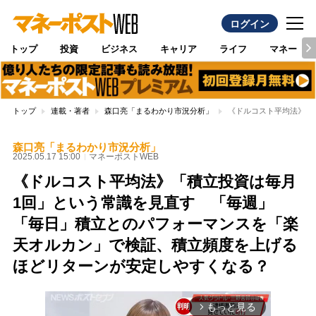
ログイン
トップ
投資
ビジネス
キャリア
ライフ
マネー
トップ
連載・著者
森口亮「まるわかり市況分析」
《ドルコスト平均法》「
森口亮「まるわかり市況分析」
2025.05.17 15:00
マネーポストWEB
《ドルコスト平均法》「積立投資は毎月
1回」という常識を見直す 「毎週」
「毎日」積立とのパフォーマンスを「楽
天オルカン」で検証、積立頻度を上げる
ほどリターンが安定しやすくなる？
もっと見る
arrow_forward_ios