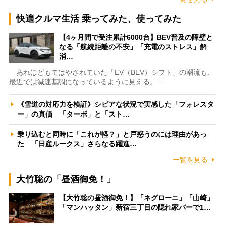
快適クルマ生活 乗ってみた、使ってみた
【4ヶ月間で受注累計6000台】BEV普及の障壁と
なる「航続距離の不安」「充電のストレス」解
消…
あれほどもてはやされていた「EV（BEV）シフト」の潮流も、
最近では減速基調になっているように見える。…
《雪道の対応力を検証》シビアな状況で実感した「フォレスタ
ー」の真価 「ターボ」と「スト…
乗り込むと同時に「これが軽？」と戸惑うのには理由があっ
た 「日産ルークス」さらなる躍進…
一覧を見る
大竹聡の「昼酒御免！」
【大竹聡の昼酒御免！】「ネグローニ」「山崎」
「マンハッタン」新宿三丁目の隠れ家バーで1…