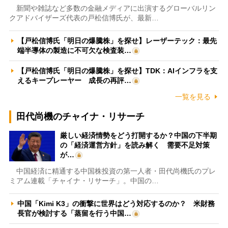
新聞や雑誌など多数の金融メディアに出演するグローバルリン
クアドバイザーズ代表の戸松信博氏が、最新…
【戸松信博氏「明日の爆騰株」を探せ】レーザーテック：最先
端半導体の製造に不可欠な検査装…
【戸松信博氏「明日の爆騰株」を探せ】TDK：AIインフラを支
えるキープレーヤー 成長の再評…
一覧を見る
田代尚機のチャイナ・リサーチ
厳しい経済情勢をどう打開するか？中国の下半期
の「経済運営方針」を読み解く 需要不足対策
が…
中国経済に精通する中国株投資の第一人者・田代尚機氏のプレ
ミアム連載「チャイナ・リサーチ」。中国の…
中国「Kimi K3」の衝撃に世界はどう対応するのか？ 米財務
長官が検討する「蒸留を行う中国…