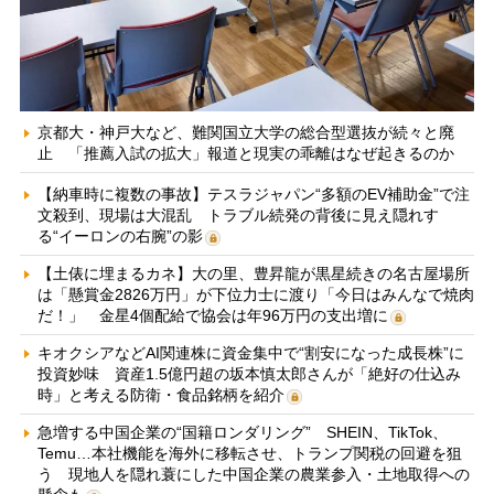
京都大・神戸大など、難関国立大学の総合型選抜が続々と廃
止 「推薦入試の拡大」報道と現実の乖離はなぜ起きるのか
【納車時に複数の事故】テスラジャパン“多額のEV補助金”で注
文殺到、現場は大混乱 トラブル続発の背後に見え隠れす
る“イーロンの右腕”の影
【土俵に埋まるカネ】大の里、豊昇龍が黒星続きの名古屋場所
は「懸賞金2826万円」が下位力士に渡り「今日はみんなで焼肉
だ！」 金星4個配給で協会は年96万円の支出増に
キオクシアなどAI関連株に資金集中で“割安になった成長株”に
投資妙味 資産1.5億円超の坂本慎太郎さんが「絶好の仕込み
時」と考える防衛・食品銘柄を紹介
急増する中国企業の“国籍ロンダリング” SHEIN、TikTok、
Temu…本社機能を海外に移転させ、トランプ関税の回避を狙
う 現地人を隠れ蓑にした中国企業の農業参入・土地取得への