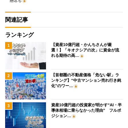
懸念も
関連記事
ランキング
【資産10億円超・かんちさんが厳
1
選！】「キオクシアの次」に資金が流
れる期待の高…
【首都圏の不動産価格「危ない駅」ラ
2
ンキング】“中古マンション売れ行き鈍
化”のワー…
資産10億円超の投資家が明かす“AI・半
3
導体相場に乗らなかった理由” フルポ
ジション…