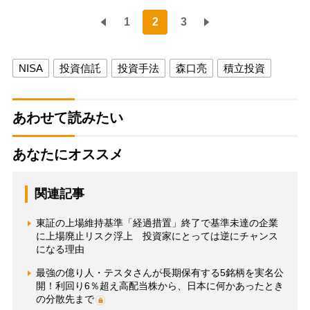
1
2
3
NISA
投資信託
投資手法
森口亮
積立投資
あわせて読みたい
あなたにオススメ
関連記事
東証の上場維持基準「経過措置」終了で基準未達の企業
に上場廃止リスク浮上 投資家にとっては逆にチャンス
になる理由
最強の億り人・テスタさんが長期保有する5銘柄を実名公
開！利回り6％超え高配当株から、日本に何かあったとき
の分散先まで