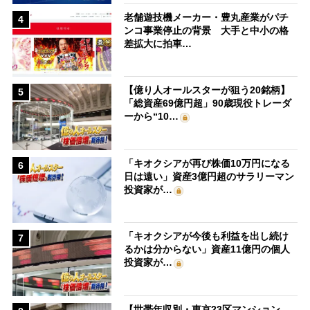
老舗遊技機メーカー・豊丸産業がパチ
4
ンコ事業停止の背景 大手と中小の格
差拡大に拍車…
【億り人オールスターが狙う20銘柄】
5
「総資産69億円超」90歳現役トレーダ
ーから“10…
「キオクシアが再び株価10万円になる
6
日は遠い」資産3億円超のサラリーマン
投資家が…
「キオクシアが今後も利益を出し続け
7
るかは分からない」資産11億円の個人
投資家が…
【世帯年収別・東京23区マンション