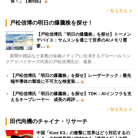
長！」【第9回】
一覧を見る
戸松信博の明日の爆騰株を探せ！
【戸松信博氏「明日の爆騰株」を探せ】トーメン
デバイス：サムスンを通じて世界のAIメモリ需
要…
新聞や雑誌など多数の金融メディアに出演するグローバルリン
クアドバイザーズ代表の戸松信博氏が、最新…
【戸松信博氏「明日の爆騰株」を探せ】レーザーテック：最先
端半導体の製造に不可欠な検査装…
【戸松信博氏「明日の爆騰株」を探せ】TDK：AIインフラを支
えるキープレーヤー 成長の再評…
一覧を見る
田代尚機のチャイナ・リサーチ
中国「Kimi K3」の衝撃に世界はどう対応するの