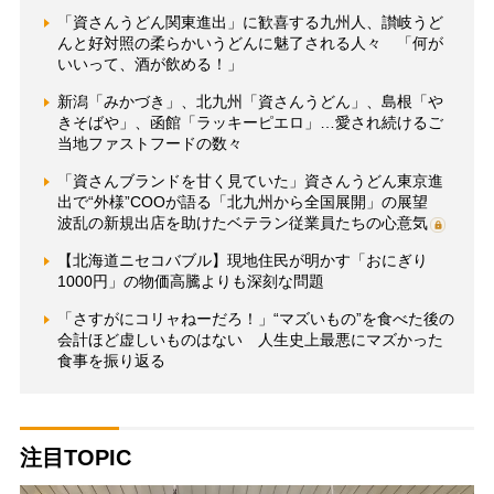
「資さんうどん関東進出」に歓喜する九州人、讃岐うど
んと好対照の柔らかいうどんに魅了される人々 「何が
いいって、酒が飲める！」
新潟「みかづき」、北九州「資さんうどん」、島根「や
きそばや」、函館「ラッキーピエロ」…愛され続けるご
当地ファストフードの数々
「資さんブランドを甘く見ていた」資さんうどん東京進
出で“外様”COOが語る「北九州から全国展開」の展望
波乱の新規出店を助けたベテラン従業員たちの心意気
【北海道ニセコバブル】現地住民が明かす「おにぎり
1000円」の物価高騰よりも深刻な問題
「さすがにコリャねーだろ！」“マズいもの”を食べた後の
会計ほど虚しいものはない 人生史上最悪にマズかった
食事を振り返る
注目TOPIC