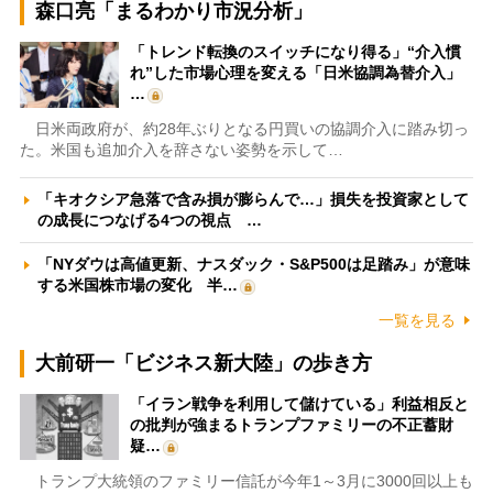
森口亮「まるわかり市況分析」
「トレンド転換のスイッチになり得る」“介入慣
れ”した市場心理を変える「日米協調為替介入」
…
日米両政府が、約28年ぶりとなる円買いの協調介入に踏み切っ
た。米国も追加介入を辞さない姿勢を示して…
「キオクシア急落で含み損が膨らんで…」損失を投資家として
の成長につなげる4つの視点 …
「NYダウは高値更新、ナスダック・S&P500は足踏み」が意味
する米国株市場の変化 半…
一覧を見る
大前研一「ビジネス新大陸」の歩き方
「イラン戦争を利用して儲けている」利益相反と
の批判が強まるトランプファミリーの不正蓄財
疑…
トランプ大統領のファミリー信託が今年1～3月に3000回以上も