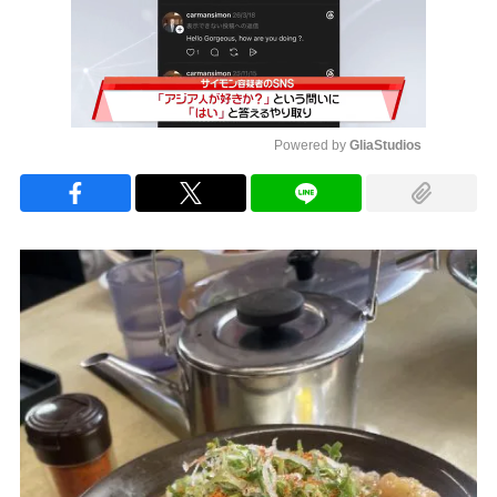
Powered by 
GliaStudios
Mute