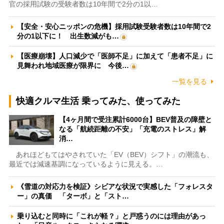
官の採用試験の受験者数は10年間で2分の1以…
【安全・安心ニッポンの危機】採用試験受験者数は10年間で2
分の1以下に！ 出生数減がも…
【医療崩壊】人口減少で「医師不足」に加えて「患者不足」に
見舞われ地域医療が限界に 今後…
一覧を見る
快適クルマ生活 乗ってみた、使ってみた
【4ヶ月間で受注累計6000台】BEV普及の障壁と
なる「航続距離の不安」「充電のストレス」解
消…
あれほどもてはやされていた「EV（BEV）シフト」の潮流も、
最近では減速基調になっているように見える。…
《雪道の対応力を検証》シビアな状況で実感した「フォレスタ
ー」の真価 「ターボ」と「スト…
乗り込むと同時に「これが軽？」と戸惑うのには理由があっ