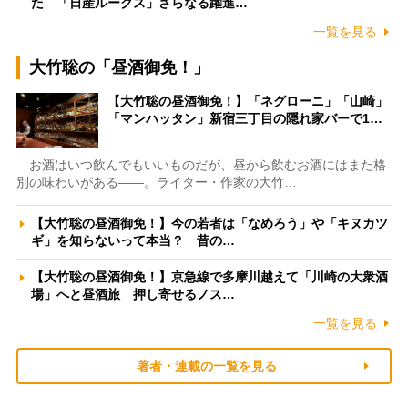
た 「日産ルークス」さらなる躍進…
一覧を見る
大竹聡の「昼酒御免！」
【大竹聡の昼酒御免！】「ネグローニ」「山崎」
「マンハッタン」新宿三丁目の隠れ家バーで1…
お酒はいつ飲んでもいいものだが、昼から飲むお酒にはまた格
別の味わいがある――。ライター・作家の大竹…
【大竹聡の昼酒御免！】今の若者は「なめろう」や「キヌカツ
ギ」を知らないって本当？ 昔の…
【大竹聡の昼酒御免！】京急線で多摩川越えて「川崎の大衆酒
場」へと昼酒旅 押し寄せるノス…
一覧を見る
著者・連載の一覧を見る