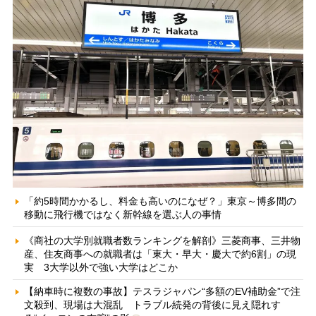
「約5時間かかるし、料金も高いのになぜ？」東京～博多間の
移動に飛行機ではなく新幹線を選ぶ人の事情
《商社の大学別就職者数ランキングを解剖》三菱商事、三井物
産、住友商事への就職者は「東大・早大・慶大で約6割」の現
実 3大学以外で強い大学はどこか
【納車時に複数の事故】テスラジャパン“多額のEV補助金”で注
文殺到、現場は大混乱 トラブル続発の背後に見え隠れす