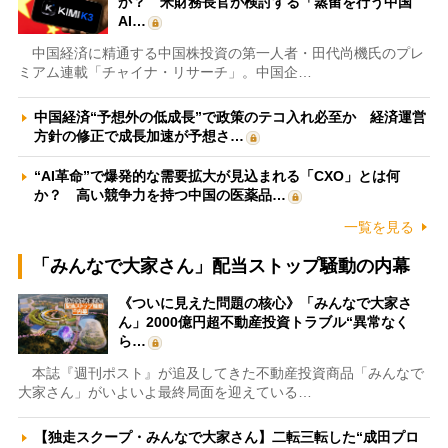
か？ 米財務長官が検討する「蒸留を行う中国
AI…
中国経済に精通する中国株投資の第一人者・田代尚機氏のプレ
ミアム連載「チャイナ・リサーチ」。中国企…
中国経済“予想外の低成長”で政策のテコ入れ必至か 経済運営
方針の修正で成長加速が予想さ…
“AI革命”で爆発的な需要拡大が見込まれる「CXO」とは何
か？ 高い競争力を持つ中国の医薬品…
一覧を見る
「みんなで大家さん」配当ストップ騒動の内幕
《ついに見えた問題の核心》「みんなで大家さ
ん」2000億円超不動産投資トラブル“異常なく
ら…
本誌『週刊ポスト』が追及してきた不動産投資商品「みんなで
大家さん」がいよいよ最終局面を迎えている…
【独走スクープ・みんなで大家さん】二転三転した“成田プロ