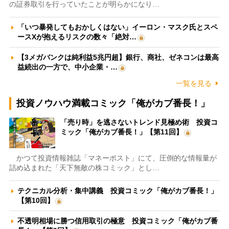
の証券取引を行っていたことが明らかになり…
「いつ暴発してもおかしくはない」イーロン・マスク氏とスペ
ースXが抱えるリスクの数々「絶対…
【3メガバンクは純利益5兆円超】銀行、商社、ゼネコンは最高
益続出の一方で、中小企業・…
一覧を見る
投資ノウハウ満載コミック「俺がカブ番長！」
「売り時」を逃さないトレンド見極め術 投資コ
ミック「俺がカブ番長！」【第11回】
かつて投資情報雑誌「マネーポスト」にて、圧倒的な情報量が
詰め込まれた「天下無敵の株コミック」とし…
テクニカル分析・集中講義 投資コミック「俺がカブ番長！」
【第10回】
不透明相場に勝つ信用取引の極意 投資コミック「俺がカブ番