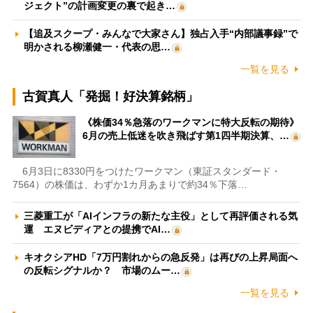
ジェクト”の計画変更の裏で起き…
【追及スクープ・みんなで大家さん】独占入手“内部議事録”で
明かされる柳瀬健一・代表の思…
一覧を見る
古賀真人「発掘！好決算銘柄」
《株価34％急落のワークマンに特大反転の期待》
6月の売上低迷を吹き飛ばす第1四半期決算、…
6月3日に8330円をつけたワークマン（東証スタンダード・
7564）の株価は、わずか1カ月あまりで約34％下落…
三菱重工が「AIインフラの新たな主役」として再評価される気
運 エヌビディアとの提携でAI…
キオクシアHD「7万円割れからの急反発」は再びの上昇局面へ
の反転シグナルか？ 市場のムー…
一覧を見る