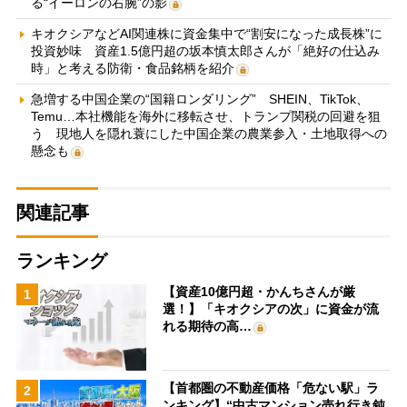
る“イーロンの右腕”の影
キオクシアなどAI関連株に資金集中で“割安になった成長株”に
投資妙味 資産1.5億円超の坂本慎太郎さんが「絶好の仕込み
時」と考える防衛・食品銘柄を紹介
急増する中国企業の“国籍ロンダリング” SHEIN、TikTok、
Temu…本社機能を海外に移転させ、トランプ関税の回避を狙
う 現地人を隠れ蓑にした中国企業の農業参入・土地取得への
懸念も
関連記事
ランキング
【資産10億円超・かんちさんが厳
1
選！】「キオクシアの次」に資金が流
れる期待の高…
【首都圏の不動産価格「危ない駅」ラ
2
ンキング】“中古マンション売れ行き鈍