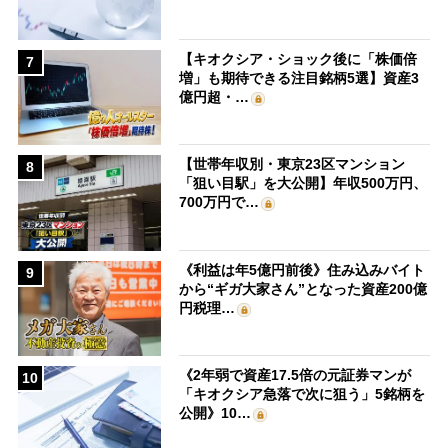
【キオクシア・ショック後に「株価倍
7
増」も期待できる注目銘柄5選】資産3
億円超・…
【世帯年収別・東京23区マンション
8
「狙い目駅」を大公開】年収500万円、
700万円で…
《利益は年5億円前後》住み込みバイト
9
から“ギガ大家さん”となった資産200億
円税理…
《2年弱で資産17.5倍の元証券マンが
10
「キオクシア急落で次に狙う」5銘柄を
公開》10…