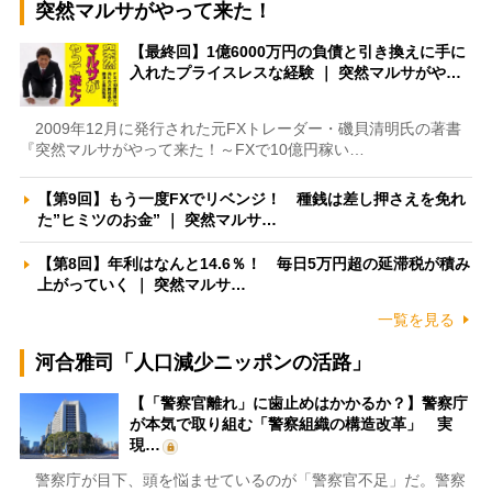
突然マルサがやって来た！
【最終回】1億6000万円の負債と引き換えに手に
入れたプライスレスな経験 ｜ 突然マルサがや…
2009年12月に発行された元FXトレーダー・磯貝清明氏の著書
『突然マルサがやって来た！～FXで10億円稼い…
【第9回】もう一度FXでリベンジ！ 種銭は差し押さえを免れ
た”ヒミツのお金” ｜ 突然マルサ…
【第8回】年利はなんと14.6％！ 毎日5万円超の延滞税が積み
上がっていく ｜ 突然マルサ…
一覧を見る
河合雅司「人口減少ニッポンの活路」
【「警察官離れ」に歯止めはかかるか？】警察庁
が本気で取り組む「警察組織の構造改革」 実
現…
警察庁が目下、頭を悩ませているのが「警察官不足」だ。警察