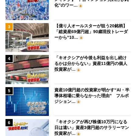
化”のワー…
【億り人オールスターが狙う20銘柄】
3
「総資産69億円超」90歳現役トレーダ
ーから“10…
「キオクシアが今後も利益を出し続け
4
るかは分からない」資産11億円の個人
投資家が…
資産10億円超の投資家が明かす“AI・半
5
導体相場に乗らなかった理由” フルポ
ジション…
「キオクシアが再び株価10万円になる
6
日は遠い」資産3億円超のサラリーマン
投資家が…