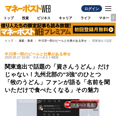
ログイン
トップ
投資
ビジネス
キャリア
ライフ
マネー
トップ
連載・著者
中川淳一郎のビールと仕事がある幸せ
関東進出で話題の
中川淳一郎のビールと仕事がある幸せ
2025.05.17 16:00
マネーポストWEB
関東進出で話題の「資さんうどん」だけ
じゃない！九州北部の“3強”のひとつ
「牧のうどん」ファンが語る「名前を聞
いただけで食べたくなる」その魅力
もっと見る
arrow_forward_ios