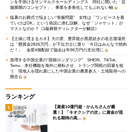
ンを手掛けるサンマルクホールディングス 同社に聞いた「店
舗展開のコンセプト」、事業を多角化してもぶれない軸
猛暑のお葬式で悩ましい“喪服問題” 女性は「ワンピースを着
ていけばOK」という俗説に潜む誤解、なぜ「ジャケット」が
マストなのか？《1級葬祭ディレクターが解説》
【土俵に埋まるカネ】大の里、豊昇龍が黒星続きの名古屋場所
は「懸賞金2826万円」が下位力士に渡り「今日はみんなで焼肉
だ！」 金星4個配給で協会は年96万円の支出増に
急増する中国企業の“国籍ロンダリング” SHEIN、TikTok、
Temu…本社機能を海外に移転させ、トランプ関税の回避を狙
う 現地人を隠れ蓑にした中国企業の農業参入・土地取得への
懸念も
ランキング
【資産10億円超・かんちさんが厳
1
選！】「キオクシアの次」に資金が流
れる期待の高…