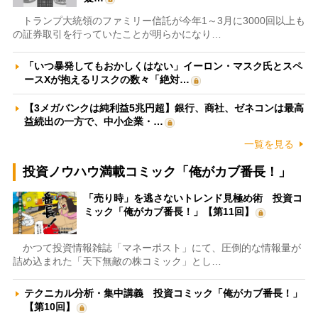
トランプ大統領のファミリー信託が今年1～3月に3000回以上も
の証券取引を行っていたことが明らかになり…
「いつ暴発してもおかしくはない」イーロン・マスク氏とスペ
ースXが抱えるリスクの数々「絶対…
【3メガバンクは純利益5兆円超】銀行、商社、ゼネコンは最高
益続出の一方で、中小企業・…
一覧を見る
投資ノウハウ満載コミック「俺がカブ番長！」
「売り時」を逃さないトレンド見極め術 投資コ
ミック「俺がカブ番長！」【第11回】
かつて投資情報雑誌「マネーポスト」にて、圧倒的な情報量が
詰め込まれた「天下無敵の株コミック」とし…
テクニカル分析・集中講義 投資コミック「俺がカブ番長！」
【第10回】