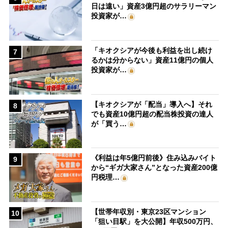
日は遠い」資産3億円超のサラリーマン
投資家が…
「キオクシアが今後も利益を出し続け
7
るかは分からない」資産11億円の個人
投資家が…
【キオクシアが「配当」導入へ】それ
8
でも資産10億円超の配当株投資の達人
が「買う…
《利益は年5億円前後》住み込みバイト
9
から“ギガ大家さん”となった資産200億
円税理…
【世帯年収別・東京23区マンション
10
「狙い目駅」を大公開】年収500万円、