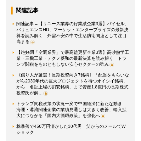
関連記事
関連記事→【リユース業界の好業績企業3選】バイセル、
バリュエンスHD、マーケットエンタープライズの最新決
算を読み解く 外需不安の中で生活防衛関連として注目
高まる
【絶好調「空調業界」で最高益更新企業3選】高砂熱学工
業・三機工業・テクノ菱和の最新決算を読み解く トラ
ンプ関税をものともしない安心セクターの強み
《億り人が厳選！長期投資向き7銘柄》「配当をもらいな
がら2030年代の巨大プロジェクトを待つオイシイ銘柄」
から「名証上場の割安銘柄」まで資産1.8億円の長期株式
投資氏が解…
トランプ関税政策の状況一変で中国経済に新たな動き
海運・港湾関連企業の業績見通しは大きく改善、輸入拡
大につながる「国内大循環政策」を強化へ
株暴落で450万円溶かした30代男 父からのメールでW
ショック