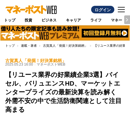
ログイン
トップ
投資
ビジネス
キャリア
ライフ
マネー
トップ
連載・著者
古賀真人「発掘！好決算銘柄」
【リユース業界の好業績
古賀真人「発掘！好決算銘柄」
2025.05.23 16:00
マネーポストWEB
【リユース業界の好業績企業3選】バイ
セル、バリュエンスHD、マーケットエ
ンタープライズの最新決算を読み解く
外需不安の中で生活防衛関連として注目
高まる
Loaded
:
88.23%
/
Unmute