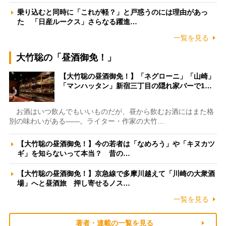
乗り込むと同時に「これが軽？」と戸惑うのには理由があっ
た 「日産ルークス」さらなる躍進…
一覧を見る
大竹聡の「昼酒御免！」
【大竹聡の昼酒御免！】「ネグローニ」「山崎」
「マンハッタン」新宿三丁目の隠れ家バーで1…
お酒はいつ飲んでもいいものだが、昼から飲むお酒にはまた格
別の味わいがある――。ライター・作家の大竹…
【大竹聡の昼酒御免！】今の若者は「なめろう」や「キヌカツ
ギ」を知らないって本当？ 昔の…
【大竹聡の昼酒御免！】京急線で多摩川越えて「川崎の大衆酒
場」へと昼酒旅 押し寄せるノス…
一覧を見る
著者・連載の一覧を見る