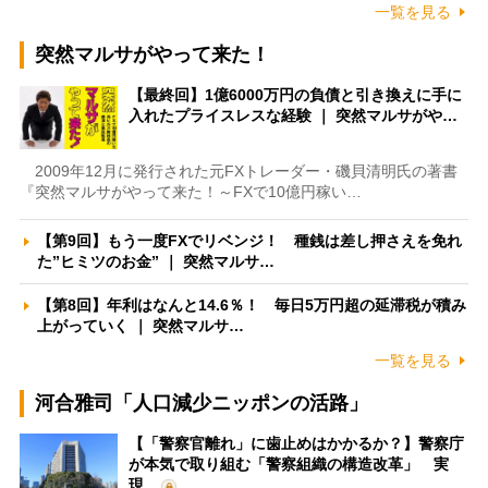
一覧を見る
突然マルサがやって来た！
【最終回】1億6000万円の負債と引き換えに手に
入れたプライスレスな経験 ｜ 突然マルサがや…
2009年12月に発行された元FXトレーダー・磯貝清明氏の著書
『突然マルサがやって来た！～FXで10億円稼い…
【第9回】もう一度FXでリベンジ！ 種銭は差し押さえを免れ
た”ヒミツのお金” ｜ 突然マルサ…
【第8回】年利はなんと14.6％！ 毎日5万円超の延滞税が積み
上がっていく ｜ 突然マルサ…
一覧を見る
河合雅司「人口減少ニッポンの活路」
【「警察官離れ」に歯止めはかかるか？】警察庁
が本気で取り組む「警察組織の構造改革」 実
現…