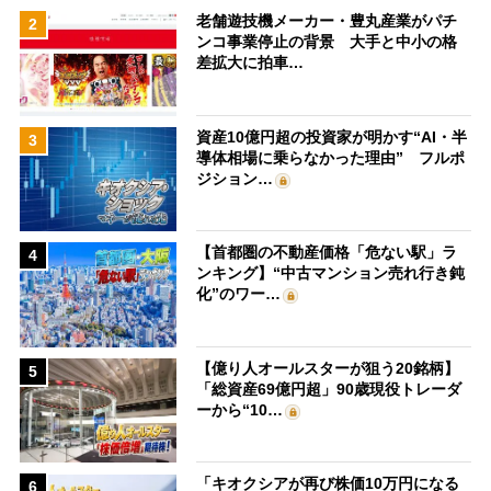
老舗遊技機メーカー・豊丸産業がパチ
2
ンコ事業停止の背景 大手と中小の格
差拡大に拍車…
資産10億円超の投資家が明かす“AI・半
3
導体相場に乗らなかった理由” フルポ
ジション…
【首都圏の不動産価格「危ない駅」ラ
4
ンキング】“中古マンション売れ行き鈍
化”のワー…
【億り人オールスターが狙う20銘柄】
5
「総資産69億円超」90歳現役トレーダ
ーから“10…
「キオクシアが再び株価10万円になる
6