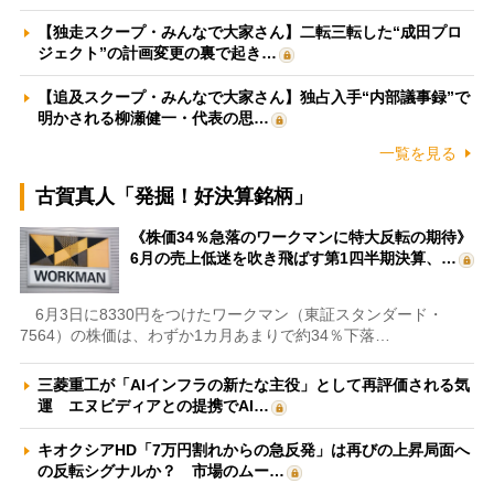
【独走スクープ・みんなで大家さん】二転三転した“成田プロ
ジェクト”の計画変更の裏で起き…
【追及スクープ・みんなで大家さん】独占入手“内部議事録”で
明かされる柳瀬健一・代表の思…
一覧を見る
古賀真人「発掘！好決算銘柄」
《株価34％急落のワークマンに特大反転の期待》
6月の売上低迷を吹き飛ばす第1四半期決算、…
6月3日に8330円をつけたワークマン（東証スタンダード・
7564）の株価は、わずか1カ月あまりで約34％下落…
三菱重工が「AIインフラの新たな主役」として再評価される気
運 エヌビディアとの提携でAI…
キオクシアHD「7万円割れからの急反発」は再びの上昇局面へ
の反転シグナルか？ 市場のムー…