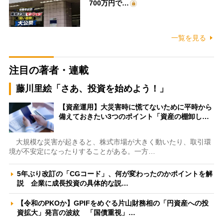
700万円で…
一覧を見る
注目の著者・連載
藤川里絵「さあ、投資を始めよう！」
【資産運用】大災害時に慌てないために平時から
備えておきたい3つのポイント「資産の棚卸し…
大規模な災害が起きると、株式市場が大きく動いたり、取引環
境が不安定になったりすることがある。一方…
5年ぶり改訂の「CGコード」、何が変わったのかポイントを解
説 企業に成長投資の具体的な説…
【令和のPKOか】GPIFをめぐる片山財務相の「円資産への投
資拡大」発言の波紋 「国債重視」…