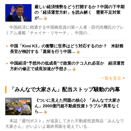
厳しい経済情勢をどう打開するか？中国の下半期
の「経済運営方針」を読み解く 需要不足対策
が…
中国経済に精通する中国株投資の第一人者・田代尚機氏のプレ
ミアム連載「チャイナ・リサーチ」。中国の…
中国「Kimi K3」の衝撃に世界はどう対応するのか？ 米財務
長官が検討する「蒸留を行う中国…
中国経済“予想外の低成長”で政策のテコ入れ必至か 経済運営
方針の修正で成長加速が予想さ…
一覧を見る
「みんなで大家さん」配当ストップ騒動の内幕
《ついに見えた問題の核心》「みんなで大家さ
ん」2000億円超不動産投資トラブル“異常なく
ら…
本誌『週刊ポスト』が追及してきた不動産投資商品「みんなで
大家さん」がいよいよ最終局面を迎えている…