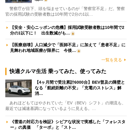
警察庁が目下、頭を悩ませているのが「警察官不足」だ。警察
官の採用試験の受験者数は10年間で2分の1以…
【安全・安心ニッポンの危機】採用試験受験者数は10年間で2
分の1以下に！ 出生数減がも…
【医療崩壊】人口減少で「医師不足」に加えて「患者不足」に
見舞われ地域医療が限界に 今後…
一覧を見る
快適クルマ生活 乗ってみた、使ってみた
【4ヶ月間で受注累計6000台】BEV普及の障壁と
なる「航続距離の不安」「充電のストレス」解
消…
あれほどもてはやされていた「EV（BEV）シフト」の潮流も、
最近では減速基調になっているように見える。…
《雪道の対応力を検証》シビアな状況で実感した「フォレスタ
ー」の真価 「ターボ」と「スト…