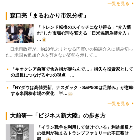
一覧を見る
森口亮「まるわかり市況分析」
「トレンド転換のスイッチになり得る」“介入慣
れ”した市場心理を変える「日米協調為替介入」
…
日米両政府が、約28年ぶりとなる円買いの協調介入に踏み切っ
た。米国も追加介入を辞さない姿勢を示して…
「キオクシア急落で含み損が膨らんで…」損失を投資家として
の成長につなげる4つの視点 …
「NYダウは高値更新、ナスダック・S&P500は足踏み」が意味
する米国株市場の変化 半…
一覧を見る
大前研一「ビジネス新大陸」の歩き方
「イラン戦争を利用して儲けている」利益相反と
の批判が強まるトランプファミリーの不正蓄財
疑…