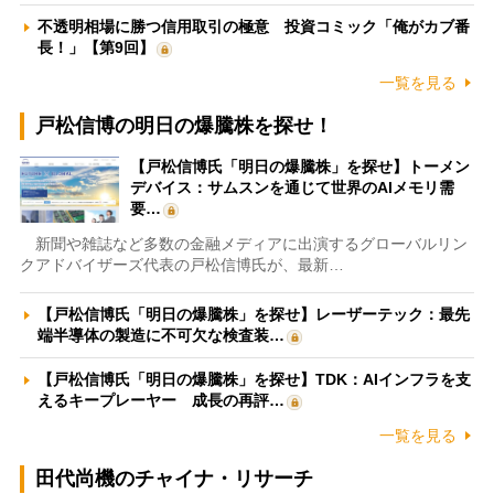
不透明相場に勝つ信用取引の極意 投資コミック「俺がカブ番
長！」【第9回】
一覧を見る
戸松信博の明日の爆騰株を探せ！
【戸松信博氏「明日の爆騰株」を探せ】トーメン
デバイス：サムスンを通じて世界のAIメモリ需
要…
新聞や雑誌など多数の金融メディアに出演するグローバルリン
クアドバイザーズ代表の戸松信博氏が、最新…
【戸松信博氏「明日の爆騰株」を探せ】レーザーテック：最先
端半導体の製造に不可欠な検査装…
【戸松信博氏「明日の爆騰株」を探せ】TDK：AIインフラを支
えるキープレーヤー 成長の再評…
一覧を見る
田代尚機のチャイナ・リサーチ