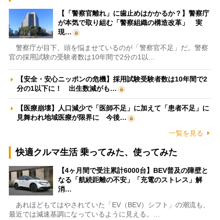
【「警察官離れ」に歯止めはかかるか？】警察庁
が本気で取り組む「警察組織の構造改革」 実
現…
警察庁が目下、頭を悩ませているのが「警察官不足」だ。警察
官の採用試験の受験者数は10年間で2分の1以…
【安全・安心ニッポンの危機】採用試験受験者数は10年間で2
分の1以下に！ 出生数減がも…
【医療崩壊】人口減少で「医師不足」に加えて「患者不足」に
見舞われ地域医療が限界に 今後…
一覧を見る
快適クルマ生活 乗ってみた、使ってみた
【4ヶ月間で受注累計6000台】BEV普及の障壁と
なる「航続距離の不安」「充電のストレス」解
消…
あれほどもてはやされていた「EV（BEV）シフト」の潮流も、
最近では減速基調になっているように見える。…