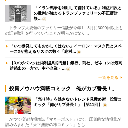
「イラン戦争を利用して儲けている」利益相反と
の批判が強まるトランプファミリーの不正蓄財
疑…
トランプ大統領のファミリー信託が今年1～3月に3000回以上も
の証券取引を行っていたことが明らかになり…
「いつ暴発してもおかしくはない」イーロン・マスク氏とスペ
ースXが抱えるリスクの数々「絶対…
【3メガバンクは純利益5兆円超】銀行、商社、ゼネコンは最高
益続出の一方で、中小企業・…
一覧を見る
投資ノウハウ満載コミック「俺がカブ番長！」
「売り時」を逃さないトレンド見極め術 投資コ
ミック「俺がカブ番長！」【第11回】
かつて投資情報雑誌「マネーポスト」にて、圧倒的な情報量が
詰め込まれた「天下無敵の株コミック」とし…