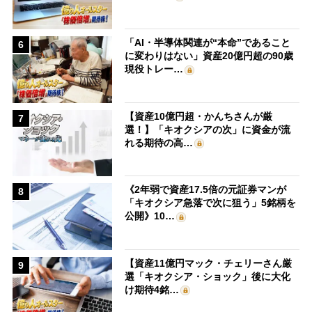
「AI・半導体関連が“本命”であること
6
に変わりはない」資産20億円超の90歳
現役トレー…
【資産10億円超・かんちさんが厳
7
選！】「キオクシアの次」に資金が流
れる期待の高…
《2年弱で資産17.5倍の元証券マンが
8
「キオクシア急落で次に狙う」5銘柄を
公開》10…
【資産11億円マック・チェリーさん厳
9
選「キオクシア・ショック」後に大化
け期待4銘…