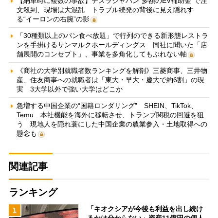
【納車時に複数の事故】テスラジャパン“多額のEV補助金”で注
文殺到、現場は大混乱 トラブル続発の背後に見え隠れす
る“イーロンの右腕”の影
「30種類以上のパン食べ放題」で行列のできる新形態レストラ
ンを手掛けるサンマルクホールディングス 同社に聞いた「店
舗展開のコンセプト」、事業を多角化してもぶれない軸
《商社の大学別就職者数ランキングを解剖》三菱商事、三井物
産、住友商事への就職者は「東大・早大・慶大で約6割」の現
実 3大学以外で強い大学はどこか
急増する中国企業の“国籍ロンダリング” SHEIN、TikTok、
Temu…本社機能を海外に移転させ、トランプ関税の回避を狙
う 現地人を隠れ蓑にした中国企業の農業参入・土地取得への
懸念も
関連記事
ランキング
「キオクシアが今後も利益を出し続け
1