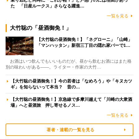
乗り込むと同時に「これが軽？」と戸惑うのには理由があっ
た 「日産ルークス」さらなる躍進…
一覧を見る
大竹聡の「昼酒御免！」
【大竹聡の昼酒御免！】「ネグローニ」「山崎」
「マンハッタン」新宿三丁目の隠れ家バーで1…
お酒はいつ飲んでもいいものだが、昼から飲むお酒にはまた格
別の味わいがある――。ライター・作家の大竹…
【大竹聡の昼酒御免！】今の若者は「なめろう」や「キヌカツ
ギ」を知らないって本当？ 昔の…
【大竹聡の昼酒御免！】京急線で多摩川越えて「川崎の大衆酒
場」へと昼酒旅 押し寄せるノス…
一覧を見る
著者・連載の一覧を見る