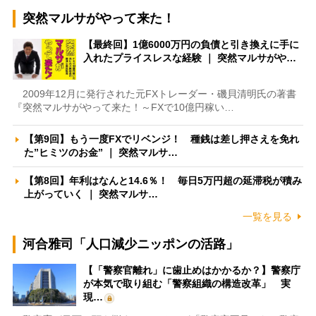
突然マルサがやって来た！
【最終回】1億6000万円の負債と引き換えに手に
入れたプライスレスな経験 ｜ 突然マルサがや…
2009年12月に発行された元FXトレーダー・磯貝清明氏の著書
『突然マルサがやって来た！～FXで10億円稼い…
【第9回】もう一度FXでリベンジ！ 種銭は差し押さえを免れ
た”ヒミツのお金” ｜ 突然マルサ…
【第8回】年利はなんと14.6％！ 毎日5万円超の延滞税が積み
上がっていく ｜ 突然マルサ…
一覧を見る
河合雅司「人口減少ニッポンの活路」
【「警察官離れ」に歯止めはかかるか？】警察庁
が本気で取り組む「警察組織の構造改革」 実
現…