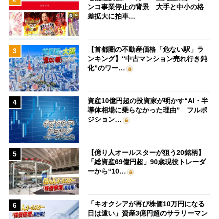
ンコ事業停止の背景 大手と中小の格
差拡大に拍車…
【首都圏の不動産価格「危ない駅」ラ
3
ンキング】“中古マンション売れ行き鈍
化”のワー…
資産10億円超の投資家が明かす“AI・半
4
導体相場に乗らなかった理由” フルポ
ジション…
【億り人オールスターが狙う20銘柄】
5
「総資産69億円超」90歳現役トレーダ
ーから“10…
「キオクシアが再び株価10万円になる
6
日は遠い」資産3億円超のサラリーマン