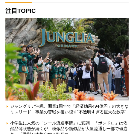
注目TOPIC
ジャングリア沖縄、開業1周年で「経済効果494億円」の大きな
ミスリード 事業の苦戦を覆い隠す“不透明すぎる巨大な数字”
小学生に人気の「シール流通事情」に変調 「ボンドロ」は依
然品薄状態が続くが、模倣品や類似品が大量流通し一部で値崩