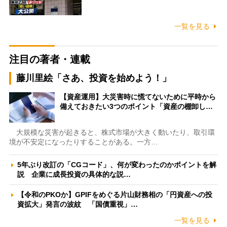
一覧を見る
注目の著者・連載
藤川里絵「さあ、投資を始めよう！」
【資産運用】大災害時に慌てないために平時から
備えておきたい3つのポイント「資産の棚卸し…
大規模な災害が起きると、株式市場が大きく動いたり、取引環
境が不安定になったりすることがある。一方…
5年ぶり改訂の「CGコード」、何が変わったのかポイントを解
説 企業に成長投資の具体的な説…
【令和のPKOか】GPIFをめぐる片山財務相の「円資産への投
資拡大」発言の波紋 「国債重視」…
一覧を見る