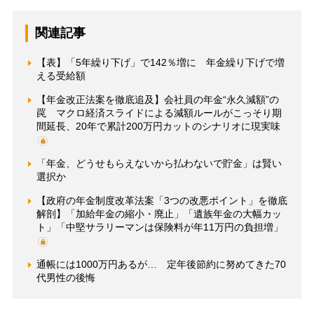
関連記事
【表】「5年繰り下げ」で142％増に 年金繰り下げで増
える受給額
【年金改正法案を徹底追及】会社員の年金“永久減額”の
罠 マクロ経済スライドによる減額ルールがこっそり期
間延長、20年で累計200万円カットのシナリオに現実味
「年金、どうせもらえないから払わないで貯金」は賢い
選択か
【政府の年金制度改革法案「3つの改悪ポイント」を徹底
解剖】「加給年金の縮小・廃止」「遺族年金の大幅カッ
ト」「中堅サラリーマンは保険料が年11万円の負担増」
通帳には1000万円あるが… 定年後節約に努めてきた70
代男性の後悔