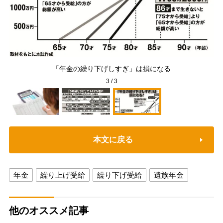
「年金の繰り下げしすぎ」は損になる
3
/
3
本文に戻る
年金
繰り上げ受給
繰り下げ受給
遺族年金
他のオススメ記事