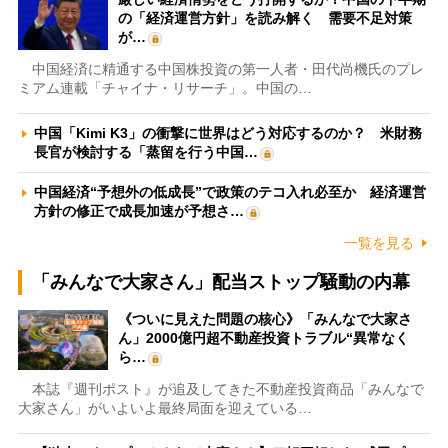
の「経済運営方針」を読み解く 需要不足対策
が…
中国経済に精通する中国株投資の第一人者・田代尚機氏のプレ
ミアム連載「チャイナ・リサーチ」。中国の…
中国「Kimi K3」の衝撃に世界はどう対応するのか？ 米財務
長官が検討する「蒸留を行う中国…
中国経済“予想外の低成長”で政策のテコ入れ必至か 経済運営
方針の修正で成長加速が予想さ…
一覧を見る
「みんなで大家さん」配当ストップ騒動の内幕
《ついに見えた問題の核心》「みんなで大家さ
ん」2000億円超不動産投資トラブル“異常なく
ら…
本誌『週刊ポスト』が追及してきた不動産投資商品「みんなで
大家さん」がいよいよ最終局面を迎えている…