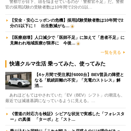
警察庁が目下、頭を悩ませているのが「警察官不足」だ。警察
官の採用試験の受験者数は10年間で2分の1以…
【安全・安心ニッポンの危機】採用試験受験者数は10年間で2
分の1以下に！ 出生数減がも…
【医療崩壊】人口減少で「医師不足」に加えて「患者不足」に
見舞われ地域医療が限界に 今後…
一覧を見る
快適クルマ生活 乗ってみた、使ってみた
【4ヶ月間で受注累計6000台】BEV普及の障壁と
なる「航続距離の不安」「充電のストレス」解
消…
あれほどもてはやされていた「EV（BEV）シフト」の潮流も、
最近では減速基調になっているように見える。…
《雪道の対応力を検証》シビアな状況で実感した「フォレスタ
ー」の真価 「ターボ」と「スト…