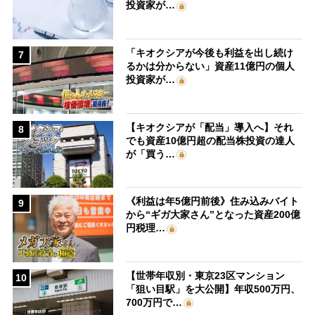
投資家が…
「キオクシアが今後も利益を出し続け
7
るかは分からない」資産11億円の個人
投資家が…
【キオクシアが「配当」導入へ】それ
8
でも資産10億円超の配当株投資の達人
が「買う…
《利益は年5億円前後》住み込みバイト
9
から“ギガ大家さん”となった資産200億
円税理…
【世帯年収別・東京23区マンション
10
「狙い目駅」を大公開】年収500万円、
700万円で…