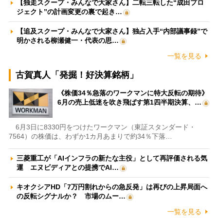
【独走スクープ・みんなで大家さん】二転三転した“成田プロ
ジェクト”の計画変更の裏で起き…
【追及スクープ・みんなで大家さん】独占入手“内部議事録”で
明かされる柳瀬健一・代表の思…
一覧を見る
古賀真人「発掘！好決算銘柄」
《株価34％急落のワークマンに特大反転の期待》
6月の売上低迷を吹き飛ばす第1四半期決算、…
6月3日に8330円をつけたワークマン（東証スタンダード・
7564）の株価は、わずか1カ月あまりで約34％下落…
三菱重工が「AIインフラの新たな主役」として再評価される気
運 エヌビディアとの提携でAI…
キオクシアHD「7万円割れからの急反発」は再びの上昇局面へ
の反転シグナルか？ 市場のムー…
一覧を見る