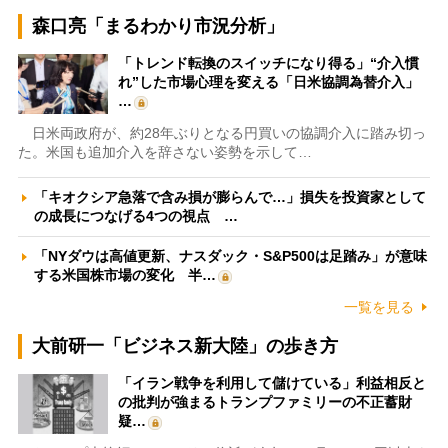
森口亮「まるわかり市況分析」
「トレンド転換のスイッチになり得る」“介入慣
れ”した市場心理を変える「日米協調為替介入」
…
日米両政府が、約28年ぶりとなる円買いの協調介入に踏み切っ
た。米国も追加介入を辞さない姿勢を示して…
「キオクシア急落で含み損が膨らんで…」損失を投資家として
の成長につなげる4つの視点 …
「NYダウは高値更新、ナスダック・S&P500は足踏み」が意味
する米国株市場の変化 半…
一覧を見る
大前研一「ビジネス新大陸」の歩き方
「イラン戦争を利用して儲けている」利益相反と
の批判が強まるトランプファミリーの不正蓄財
疑…