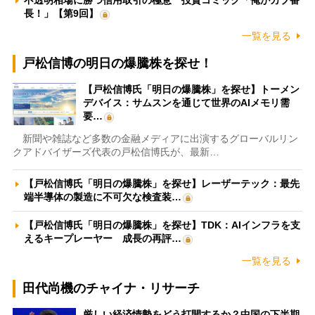
不透明相場に勝つ信用取引の極意 投資コミック「俺がカブ番
長！」【第9回】
一覧を見る
戸松信博の明日の爆騰株を探せ！
【戸松信博氏「明日の爆騰株」を探せ】トーメン
デバイス：サムスンを通じて世界のAIメモリ需
要…
新聞や雑誌など多数の金融メディアに出演するグローバルリン
クアドバイザーズ代表の戸松信博氏が、最新…
【戸松信博氏「明日の爆騰株」を探せ】レーザーテック：最先
端半導体の製造に不可欠な検査装…
【戸松信博氏「明日の爆騰株」を探せ】TDK：AIインフラを支
えるキープレーヤー 成長の再評…
一覧を見る
田代尚機のチャイナ・リサーチ
厳しい経済情勢をどう打開するか？中国の下半期