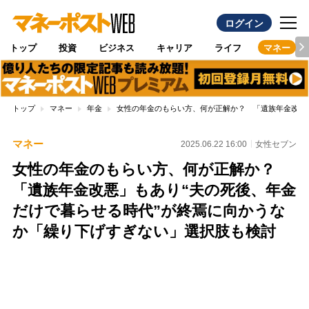
ログイン
トップ
投資
ビジネス
キャリア
ライフ
マネー
トップ
マネー
年金
女性の年金のもらい方、何が正解か？ 「遺族年金改悪
マネー
2025.06.22 16:00
女性セブン
女性の年金のもらい方、何が正解か？
「遺族年金改悪」もあり“夫の死後、年金
だけで暮らせる時代”が終焉に向かうな
か「繰り下げすぎない」選択肢も検討
Loaded
:
100.00%
/
Unmute