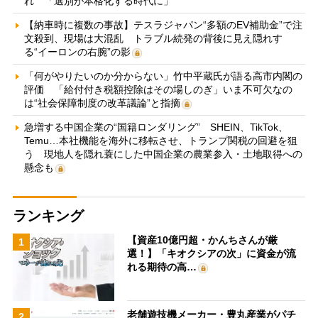
れ 「選別が本格化する時代に」
【納車時に複数の事故】テスラジャパン“多額のEV補助金”で注
文殺到、現場は大混乱 トラブル続発の背後に見え隠れす
る“イーロンの右腕”の影
「何がやりたいのか分からない」竹中平蔵氏が語る高市内閣の
評価 「給付付き税額控除はその場しのぎ」いま不可欠なの
は“社会保障制度の改革議論”と指摘
急増する中国企業の“国籍ロンダリング” SHEIN、TikTok、
Temu…本社機能を海外に移転させ、トランプ関税の回避を狙
う 現地人を隠れ蓑にした中国企業の農業参入・土地取得への
懸念も
ランキング
【資産10億円超・かんちさんが厳
1
選！】「キオクシアの次」に資金が流
れる期待の高…
老舗遊技機メーカー・豊丸産業がパチ
2