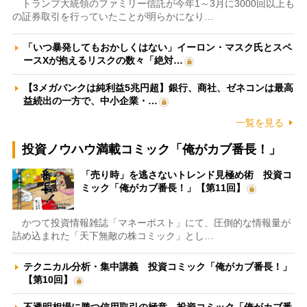
トランプ大統領のファミリー信託が今年1～3月に3000回以上も
の証券取引を行っていたことが明らかになり…
「いつ暴発してもおかしくはない」イーロン・マスク氏とスペ
ースXが抱えるリスクの数々「絶対…
【3メガバンクは純利益5兆円超】銀行、商社、ゼネコンは最高
益続出の一方で、中小企業・…
一覧を見る
投資ノウハウ満載コミック「俺がカブ番長！」
「売り時」を逃さないトレンド見極め術 投資コ
ミック「俺がカブ番長！」【第11回】
かつて投資情報雑誌「マネーポスト」にて、圧倒的な情報量が
詰め込まれた「天下無敵の株コミック」とし…
テクニカル分析・集中講義 投資コミック「俺がカブ番長！」
【第10回】