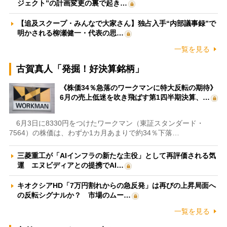
ジェクト”の計画変更の裏で起き…
【追及スクープ・みんなで大家さん】独占入手“内部議事録”で
明かされる柳瀬健一・代表の思…
一覧を見る
古賀真人「発掘！好決算銘柄」
《株価34％急落のワークマンに特大反転の期待》
6月の売上低迷を吹き飛ばす第1四半期決算、…
6月3日に8330円をつけたワークマン（東証スタンダード・
7564）の株価は、わずか1カ月あまりで約34％下落…
三菱重工が「AIインフラの新たな主役」として再評価される気
運 エヌビディアとの提携でAI…
キオクシアHD「7万円割れからの急反発」は再びの上昇局面へ
の反転シグナルか？ 市場のムー…
一覧を見る