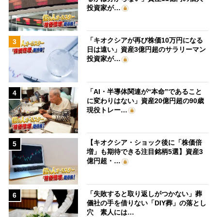
投資家が…
「キオクシアが再び株価10万円になる
3
日は遠い」資産3億円超のサラリーマン
投資家が…
「AI・半導体関連が“本命”であること
4
に変わりはない」資産20億円超の90歳
現役トレー…
【キオクシア・ショック後に「株価倍
5
増」も期待できる注目銘柄5選】資産3
億円超・…
「失敗すると取り返しがつかない」葬
6
儀社の手を借りない「DIY葬」の落とし
穴 素人には…