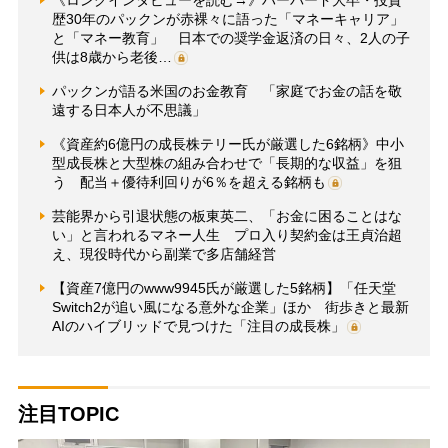
歴30年のパックンが赤裸々に語った「マネーキャリア」
と「マネー教育」 日本での奨学金返済の日々、2人の子
供は8歳から老後…
パックンが語る米国のお金教育 「家庭でお金の話を敬
遠する日本人が不思議」
《資産約6億円の成長株テリー氏が厳選した6銘柄》中小
型成長株と大型株の組み合わせで「長期的な収益」を狙
う 配当＋優待利回りが6％を超える銘柄も
芸能界から引退状態の板東英二、「お金に困ることはな
い」と言われるマネー人生 プロ入り契約金は王貞治超
え、現役時代から副業で多店舗経営
【資産7億円のwww9945氏が厳選した5銘柄】「任天堂
Switch2が追い風になる意外な企業」ほか 街歩きと最新
AIのハイブリッドで見つけた「注目の成長株」
注目TOPIC