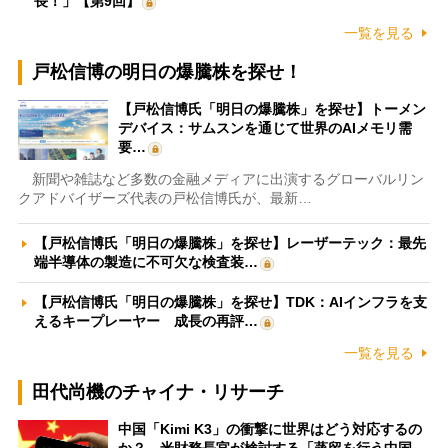
長！」【第9回】
一覧を見る
戸松信博の明日の爆騰株を探せ！
【戸松信博氏「明日の爆騰株」を探せ】トーメン
デバイス：サムスンを通じて世界のAIメモリ需
要…
新聞や雑誌など多数の金融メディアに出演するグローバルリン
クアドバイザーズ代表の戸松信博氏が、最新…
【戸松信博氏「明日の爆騰株」を探せ】レーザーテック：最先
端半導体の製造に不可欠な検査装…
【戸松信博氏「明日の爆騰株」を探せ】TDK：AIインフラを支
えるキープレーヤー 成長の再評…
一覧を見る
田代尚機のチャイナ・リサーチ
中国「Kimi K3」の衝撃に世界はどう対応するの