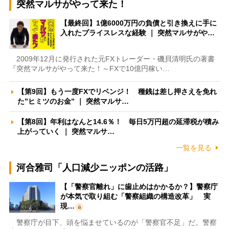
突然マルサがやって来た！
【最終回】1億6000万円の負債と引き換えに手に
入れたプライスレスな経験 ｜ 突然マルサがや…
2009年12月に発行された元FXトレーダー・磯貝清明氏の著書
『突然マルサがやって来た！～FXで10億円稼い…
【第9回】もう一度FXでリベンジ！ 種銭は差し押さえを免れ
た”ヒミツのお金” ｜ 突然マルサ…
【第8回】年利はなんと14.6％！ 毎日5万円超の延滞税が積み
上がっていく ｜ 突然マルサ…
一覧を見る
河合雅司「人口減少ニッポンの活路」
【「警察官離れ」に歯止めはかかるか？】警察庁
が本気で取り組む「警察組織の構造改革」 実
現…
警察庁が目下、頭を悩ませているのが「警察官不足」だ。警察