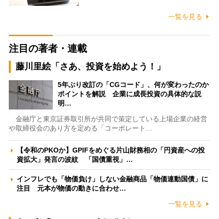
一覧を見る
注目の著者・連載
藤川里絵「さあ、投資を始めよう！」
5年ぶり改訂の「CGコード」、何が変わったのか
ポイントを解説 企業に成長投資の具体的な説
明…
金融庁と東京証券取引所が共同で策定している上場企業の経営
や取締役会のあり方を定める「コーポレート…
【令和のPKOか】GPIFをめぐる片山財務相の「円資産への投
資拡大」発言の波紋 「国債重視」…
インフレでも「物価負け」しない金融商品「物価連動国債」に
注目 元本が物価の動きに合わせ…
一覧を見る