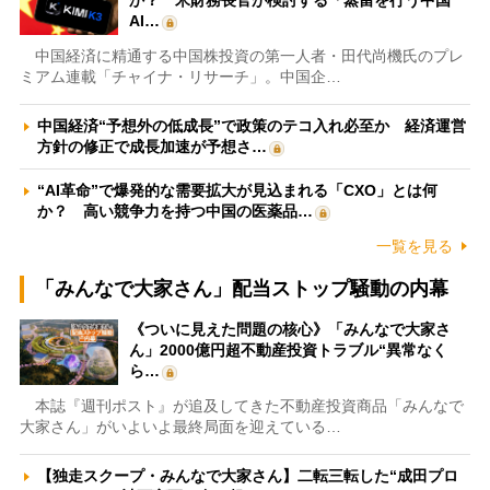
か？ 米財務長官が検討する「蒸留を行う中国
AI…
中国経済に精通する中国株投資の第一人者・田代尚機氏のプレ
ミアム連載「チャイナ・リサーチ」。中国企…
中国経済“予想外の低成長”で政策のテコ入れ必至か 経済運営
方針の修正で成長加速が予想さ…
“AI革命”で爆発的な需要拡大が見込まれる「CXO」とは何
か？ 高い競争力を持つ中国の医薬品…
一覧を見る
「みんなで大家さん」配当ストップ騒動の内幕
《ついに見えた問題の核心》「みんなで大家さ
ん」2000億円超不動産投資トラブル“異常なく
ら…
本誌『週刊ポスト』が追及してきた不動産投資商品「みんなで
大家さん」がいよいよ最終局面を迎えている…
【独走スクープ・みんなで大家さん】二転三転した“成田プロ