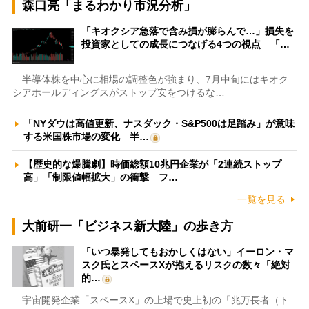
森口亮「まるわかり市況分析」
「キオクシア急落で含み損が膨らんで…」損失を
投資家としての成長につなげる4つの視点 「…
半導体株を中心に相場の調整色が強まり、7月中旬にはキオク
シアホールディングスがストップ安をつけるな…
「NYダウは高値更新、ナスダック・S&P500は足踏み」が意味
する米国株市場の変化 半…
【歴史的な爆騰劇】時価総額10兆円企業が「2連続ストップ
高」「制限値幅拡大」の衝撃 フ…
一覧を見る
大前研一「ビジネス新大陸」の歩き方
「いつ暴発してもおかしくはない」イーロン・マ
スク氏とスペースXが抱えるリスクの数々「絶対
的…
宇宙開発企業「スペースX」の上場で史上初の「兆万長者（ト