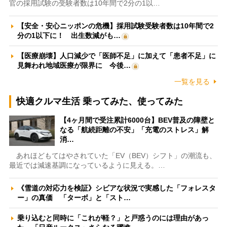
官の採用試験の受験者数は10年間で2分の1以…
【安全・安心ニッポンの危機】採用試験受験者数は10年間で2
分の1以下に！ 出生数減がも…
【医療崩壊】人口減少で「医師不足」に加えて「患者不足」に
見舞われ地域医療が限界に 今後…
一覧を見る
快適クルマ生活 乗ってみた、使ってみた
【4ヶ月間で受注累計6000台】BEV普及の障壁と
なる「航続距離の不安」「充電のストレス」解
消…
あれほどもてはやされていた「EV（BEV）シフト」の潮流も、
最近では減速基調になっているように見える。…
《雪道の対応力を検証》シビアな状況で実感した「フォレスタ
ー」の真価 「ターボ」と「スト…
乗り込むと同時に「これが軽？」と戸惑うのには理由があっ