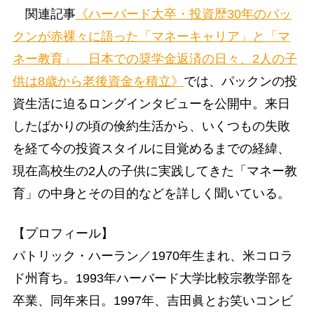
関連記事
《ハーバード大卒・投資歴30年のパッ
クンが赤裸々に語った「マネーキャリア」と「マ
ネー教育」 日本での奨学金返済の日々、2人の子
供は8歳から老後資金を積立》
では、パックンの投
資生活に迫るロングインタビューを公開中。来日
したばかりの頃の倹約生活から、いくつもの失敗
を経て今の投資スタイルに目覚めるまでの経緯、
現在高校生の2人の子供に実践してきた「マネー教
育」の中身とその目的などを詳しく聞いている。
【プロフィール】
パトリック・ハーラン／1970年生まれ、米コロラ
ド州育ち。1993年ハーバード大学比較宗教学部を
卒業、同年来日。1997年、吉田眞とお笑いコンビ