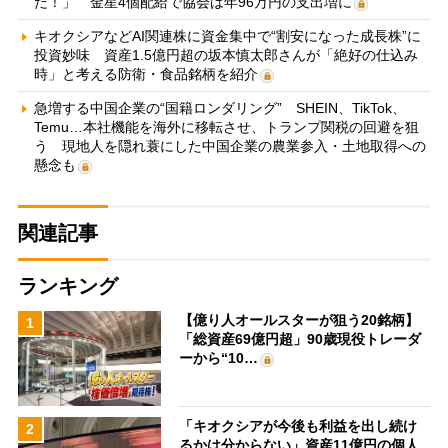
だ！」 金星4個配給で協会は年96万円の支出増に
キオクシアなどAI関連株に資金集中で“割安になった成長株”に
投資妙味 資産1.5億円超の坂本慎太郎さんが「絶好の仕込み
時」と考える防衛・食品銘柄を紹介
急増する中国企業の“国籍ロンダリング” SHEIN、TikTok、
Temu…本社機能を海外に移転させ、トランプ関税の回避を狙
う 現地人を隠れ蓑にした中国企業の農業参入・土地取得への
懸念も
関連記事
ランキング
【億り人オールスターが狙う20銘柄】
1
「総資産69億円超」90歳現役トレーダ
ーから“10…
「キオクシアが今後も利益を出し続け
2
るかは分からない」資産11億円の個人