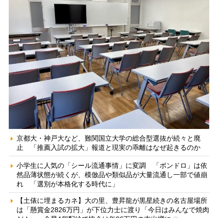
京都大・神戸大など、難関国立大学の総合型選抜が続々と廃
止 「推薦入試の拡大」報道と現実の乖離はなぜ起きるのか
小学生に人気の「シール流通事情」に変調 「ボンドロ」は依
然品薄状態が続くが、模倣品や類似品が大量流通し一部で値崩
れ 「選別が本格化する時代に」
【土俵に埋まるカネ】大の里、豊昇龍が黒星続きの名古屋場所
は「懸賞金2826万円」が下位力士に渡り「今日はみんなで焼肉