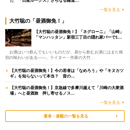
た 「日産ルークス」さらなる躍進…
一覧を見る
大竹聡の「昼酒御免！」
【大竹聡の昼酒御免！】「ネグローニ」「山崎」
「マンハッタン」新宿三丁目の隠れ家バーで1…
お酒はいつ飲んでもいいものだが、昼から飲むお酒にはまた格
別の味わいがある――。ライター・作家の大竹…
【大竹聡の昼酒御免！】今の若者は「なめろう」や「キヌカツ
ギ」を知らないって本当？ 昔の…
【大竹聡の昼酒御免！】京急線で多摩川越えて「川崎の大衆酒
場」へと昼酒旅 押し寄せるノス…
一覧を見る
著者・連載の一覧を見る