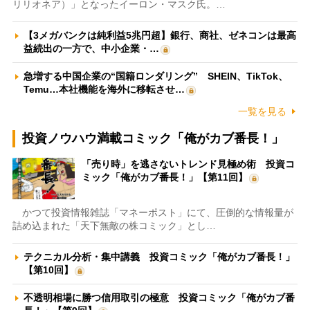
リリオネア）」となったイーロン・マスク氏。…
【3メガバンクは純利益5兆円超】銀行、商社、ゼネコンは最高
益続出の一方で、中小企業・…
急増する中国企業の“国籍ロンダリング” SHEIN、TikTok、
Temu…本社機能を海外に移転させ…
一覧を見る
投資ノウハウ満載コミック「俺がカブ番長！」
「売り時」を逃さないトレンド見極め術 投資コ
ミック「俺がカブ番長！」【第11回】
かつて投資情報雑誌「マネーポスト」にて、圧倒的な情報量が
詰め込まれた「天下無敵の株コミック」とし…
テクニカル分析・集中講義 投資コミック「俺がカブ番長！」
【第10回】
不透明相場に勝つ信用取引の極意 投資コミック「俺がカブ番