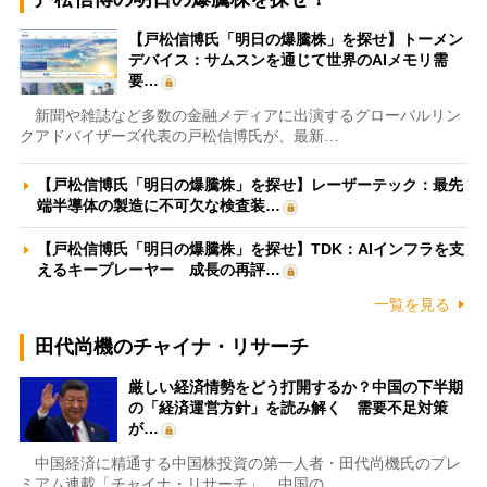
【戸松信博氏「明日の爆騰株」を探せ】トーメン
デバイス：サムスンを通じて世界のAIメモリ需
要…
新聞や雑誌など多数の金融メディアに出演するグローバルリン
クアドバイザーズ代表の戸松信博氏が、最新…
【戸松信博氏「明日の爆騰株」を探せ】レーザーテック：最先
端半導体の製造に不可欠な検査装…
【戸松信博氏「明日の爆騰株」を探せ】TDK：AIインフラを支
えるキープレーヤー 成長の再評…
一覧を見る
田代尚機のチャイナ・リサーチ
厳しい経済情勢をどう打開するか？中国の下半期
の「経済運営方針」を読み解く 需要不足対策
が…
中国経済に精通する中国株投資の第一人者・田代尚機氏のプレ
ミアム連載「チャイナ・リサーチ」。中国の…