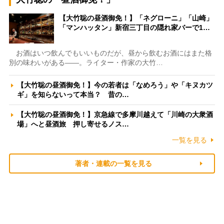
【大竹聡の昼酒御免！】「ネグローニ」「山崎」
「マンハッタン」新宿三丁目の隠れ家バーで1…
お酒はいつ飲んでもいいものだが、昼から飲むお酒にはまた格
別の味わいがある――。ライター・作家の大竹…
【大竹聡の昼酒御免！】今の若者は「なめろう」や「キヌカツ
ギ」を知らないって本当？ 昔の…
【大竹聡の昼酒御免！】京急線で多摩川越えて「川崎の大衆酒
場」へと昼酒旅 押し寄せるノス…
一覧を見る
著者・連載の一覧を見る