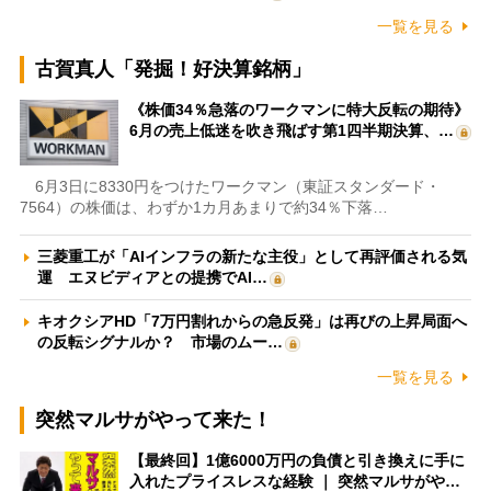
一覧を見る
古賀真人「発掘！好決算銘柄」
《株価34％急落のワークマンに特大反転の期待》
6月の売上低迷を吹き飛ばす第1四半期決算、…
6月3日に8330円をつけたワークマン（東証スタンダード・
7564）の株価は、わずか1カ月あまりで約34％下落…
三菱重工が「AIインフラの新たな主役」として再評価される気
運 エヌビディアとの提携でAI…
キオクシアHD「7万円割れからの急反発」は再びの上昇局面へ
の反転シグナルか？ 市場のムー…
一覧を見る
突然マルサがやって来た！
【最終回】1億6000万円の負債と引き換えに手に
入れたプライスレスな経験 ｜ 突然マルサがや…