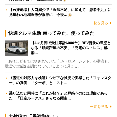
【医療崩壊】人口減少で「医師不足」に加えて「患者不足」に
見舞われ地域医療が限界に 今後…
一覧を見る
快適クルマ生活 乗ってみた、使ってみた
【4ヶ月間で受注累計6000台】BEV普及の障壁と
なる「航続距離の不安」「充電のストレス」解
消…
あれほどもてはやされていた「EV（BEV）シフト」の潮流も、
最近では減速基調になっているように見える。…
《雪道の対応力を検証》シビアな状況で実感した「フォレスタ
ー」の真価 「ターボ」と「スト…
乗り込むと同時に「これが軽？」と戸惑うのには理由があっ
た 「日産ルークス」さらなる躍進…
一覧を見る
大竹聡の「昼酒御免！」