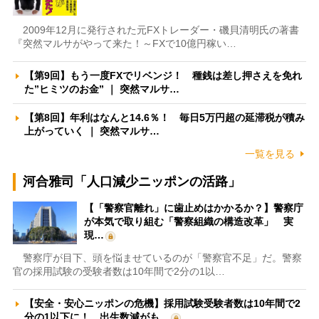
2009年12月に発行された元FXトレーダー・磯貝清明氏の著書
『突然マルサがやって来た！～FXで10億円稼い…
【第9回】もう一度FXでリベンジ！ 種銭は差し押さえを免れ
た”ヒミツのお金” ｜ 突然マルサ…
【第8回】年利はなんと14.6％！ 毎日5万円超の延滞税が積み
上がっていく ｜ 突然マルサ…
一覧を見る
河合雅司「人口減少ニッポンの活路」
【「警察官離れ」に歯止めはかかるか？】警察庁
が本気で取り組む「警察組織の構造改革」 実
現…
警察庁が目下、頭を悩ませているのが「警察官不足」だ。警察
官の採用試験の受験者数は10年間で2分の1以…
【安全・安心ニッポンの危機】採用試験受験者数は10年間で2
分の1以下に！ 出生数減がも…