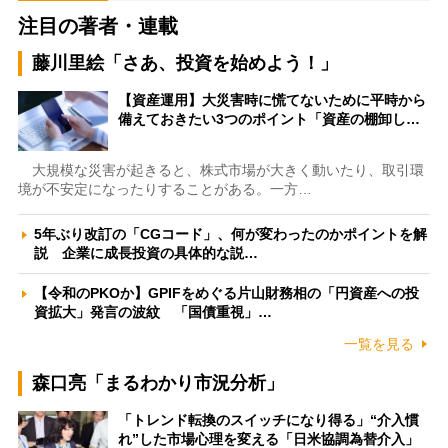
注目の著者・連載
藤川里絵「さあ、投資を始めよう！」
【資産運用】大災害時に慌てないために平時から
備えておきたい3つのポイント「資産の棚卸し…
大規模な災害が起きると、株式市場が大きく動いたり、取引環
境が不安定になったりすることがある。一方…
5年ぶり改訂の「CGコード」、何が変わったのかポイントを解
説 企業に成長投資の具体的な説…
【令和のPKOか】GPIFをめぐる片山財務相の「円資産への投
資拡大」発言の波紋 「国債重視」…
一覧を見る
森口亮「まるわかり市況分析」
「トレンド転換のスイッチになり得る」“介入慣
れ”した市場心理を変える「日米協調為替介入」