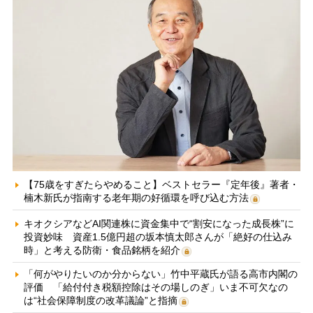
【75歳をすぎたらやめること】ベストセラー『定年後』著者・
楠木新氏が指南する老年期の好循環を呼び込む方法
キオクシアなどAI関連株に資金集中で“割安になった成長株”に
投資妙味 資産1.5億円超の坂本慎太郎さんが「絶好の仕込み
時」と考える防衛・食品銘柄を紹介
「何がやりたいのか分からない」竹中平蔵氏が語る高市内閣の
評価 「給付付き税額控除はその場しのぎ」いま不可欠なの
は“社会保障制度の改革議論”と指摘