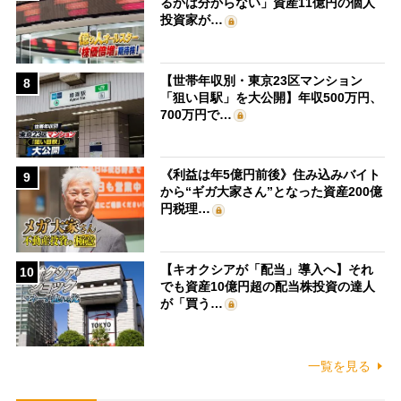
るかは分からない」資産11億円の個人
投資家が…
【世帯年収別・東京23区マンション
8
「狙い目駅」を大公開】年収500万円、
700万円で…
《利益は年5億円前後》住み込みバイト
9
から“ギガ大家さん”となった資産200億
円税理…
【キオクシアが「配当」導入へ】それ
10
でも資産10億円超の配当株投資の達人
が「買う…
一覧を見る