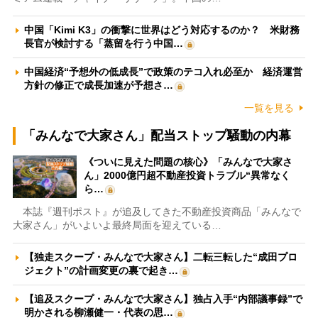
中国「Kimi K3」の衝撃に世界はどう対応するのか？ 米財務
長官が検討する「蒸留を行う中国…
中国経済“予想外の低成長”で政策のテコ入れ必至か 経済運営
方針の修正で成長加速が予想さ…
一覧を見る
「みんなで大家さん」配当ストップ騒動の内幕
《ついに見えた問題の核心》「みんなで大家さ
ん」2000億円超不動産投資トラブル“異常なく
ら…
本誌『週刊ポスト』が追及してきた不動産投資商品「みんなで
大家さん」がいよいよ最終局面を迎えている…
【独走スクープ・みんなで大家さん】二転三転した“成田プロ
ジェクト”の計画変更の裏で起き…
【追及スクープ・みんなで大家さん】独占入手“内部議事録”で
明かされる柳瀬健一・代表の思…