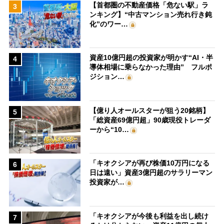
【首都圏の不動産価格「危ない駅」ラ
3
ンキング】“中古マンション売れ行き鈍
化”のワー…
資産10億円超の投資家が明かす“AI・半
4
導体相場に乗らなかった理由” フルポ
ジション…
【億り人オールスターが狙う20銘柄】
5
「総資産69億円超」90歳現役トレーダ
ーから“10…
「キオクシアが再び株価10万円になる
6
日は遠い」資産3億円超のサラリーマン
投資家が…
「キオクシアが今後も利益を出し続け
7