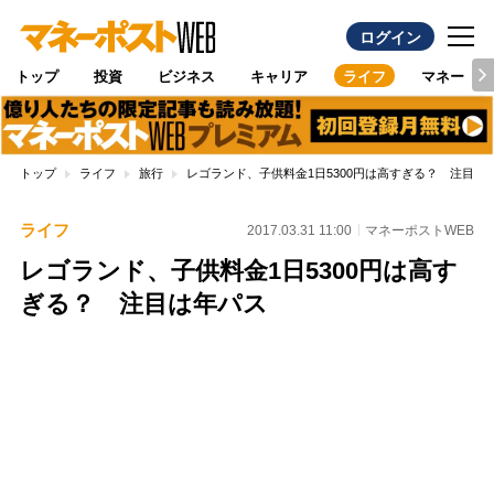
ログイン
トップ
投資
ビジネス
キャリア
ライフ
マネー
トップ
ライフ
旅行
レゴランド、子供料金1日5300円は高すぎる？ 注目は
ライフ
2017.03.31 11:00
マネーポストWEB
レゴランド、子供料金1日5300円は高す
ぎる？ 注目は年パス
Loaded
:
100.00%
/
Unmute