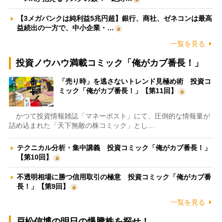
【3メガバンクは純利益5兆円超】銀行、商社、ゼネコンは最高
益続出の一方で、中小企業・…
一覧を見る
投資ノウハウ満載コミック「俺がカブ番長！」
「売り時」を逃さないトレンド見極め術 投資コ
ミック「俺がカブ番長！」【第11回】
かつて投資情報雑誌「マネーポスト」にて、圧倒的な情報量が
詰め込まれた「天下無敵の株コミック」とし…
テクニカル分析・集中講義 投資コミック「俺がカブ番長！」
【第10回】
不透明相場に勝つ信用取引の極意 投資コミック「俺がカブ番
長！」【第9回】
一覧を見る
戸松信博の明日の爆騰株を探せ！