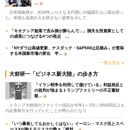
…
日米両政府が、約28年ぶりとなる円買いの協調介入に踏み切っ
た。米国も追加介入を辞さない姿勢を示して…
「キオクシア急落で含み損が膨らんで…」損失を投資家として
の成長につなげる4つの視点 …
「NYダウは高値更新、ナスダック・S&P500は足踏み」が意味
する米国株市場の変化 半…
一覧を見る
大前研一「ビジネス新大陸」の歩き方
「イラン戦争を利用して儲けている」利益相反と
の批判が強まるトランプファミリーの不正蓄財
疑…
トランプ大統領のファミリー信託が今年1～3月に3000回以上も
の証券取引を行っていたことが明らかになり…
「いつ暴発してもおかしくはない」イーロン・マスク氏とスペ
ースXが抱えるリスクの数々「絶対…