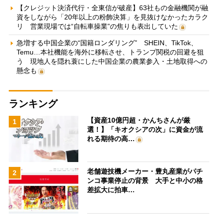
【クレジット決済代行・全東信が破産】63社もの金融機関が融
資をしながら「20年以上の粉飾決算」を見抜けなかったカラク
リ 営業現場では“自転車操業”の焦りも表出していた
急増する中国企業の“国籍ロンダリング” SHEIN、TikTok、
Temu…本社機能を海外に移転させ、トランプ関税の回避を狙
う 現地人を隠れ蓑にした中国企業の農業参入・土地取得への
懸念も
ランキング
【資産10億円超・かんちさんが厳
1
選！】「キオクシアの次」に資金が流
れる期待の高…
老舗遊技機メーカー・豊丸産業がパチ
2
ンコ事業停止の背景 大手と中小の格
差拡大に拍車…