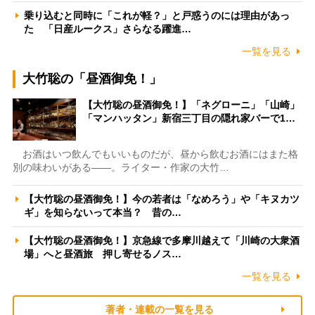
乗り込むと同時に「これが軽？」と戸惑うのには理由があっ
た 「日産ルークス」さらなる躍進…
一覧を見る
大竹聡の「昼酒御免！」
【大竹聡の昼酒御免！】「ネグローニ」「山崎」
「マンハッタン」新宿三丁目の隠れ家バーで1…
お酒はいつ飲んでもいいものだが、昼から飲むお酒にはまた格
別の味わいがある――。ライター・作家の大竹…
【大竹聡の昼酒御免！】今の若者は「なめろう」や「キヌカツ
ギ」を知らないって本当？ 昔の…
【大竹聡の昼酒御免！】京急線で多摩川越えて「川崎の大衆酒
場」へと昼酒旅 押し寄せるノス…
一覧を見る
著者・連載の一覧を見る