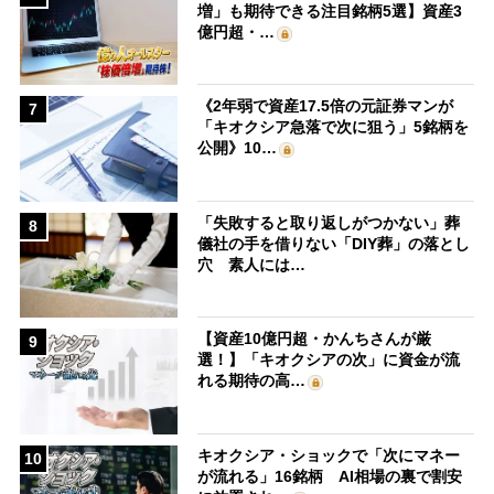
増」も期待できる注目銘柄5選】資産3
億円超・…
《2年弱で資産17.5倍の元証券マンが
7
「キオクシア急落で次に狙う」5銘柄を
公開》10…
「失敗すると取り返しがつかない」葬
8
儀社の手を借りない「DIY葬」の落とし
穴 素人には…
【資産10億円超・かんちさんが厳
9
選！】「キオクシアの次」に資金が流
れる期待の高…
キオクシア・ショックで「次にマネー
10
が流れる」16銘柄 AI相場の裏で割安