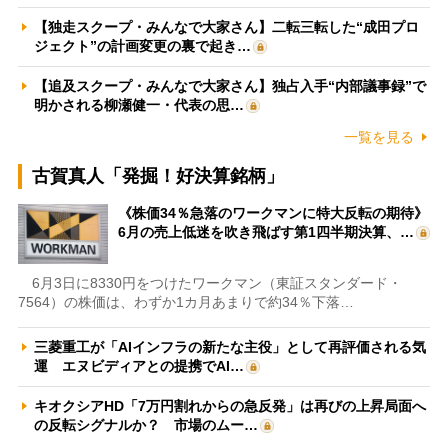
【独走スクープ・みんなで大家さん】二転三転した“成田プロ
ジェクト”の計画変更の裏で起き…
【追及スクープ・みんなで大家さん】独占入手“内部議事録”で
明かされる柳瀬健一・代表の思…
一覧を見る
古賀真人「発掘！好決算銘柄」
《株価34％急落のワークマンに特大反転の期待》
6月の売上低迷を吹き飛ばす第1四半期決算、…
6月3日に8330円をつけたワークマン（東証スタンダード・
7564）の株価は、わずか1カ月あまりで約34％下落…
三菱重工が「AIインフラの新たな主役」として再評価される気
運 エヌビディアとの提携でAI…
キオクシアHD「7万円割れからの急反発」は再びの上昇局面へ
の反転シグナルか？ 市場のムー…