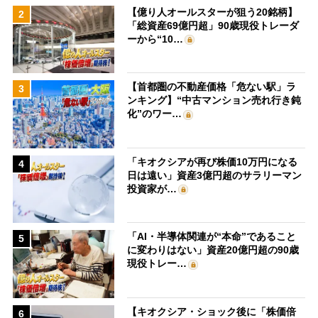
【億り人オールスターが狙う20銘柄】
2
「総資産69億円超」90歳現役トレーダ
ーから“10…
【首都圏の不動産価格「危ない駅」ラ
3
ンキング】“中古マンション売れ行き鈍
化”のワー…
「キオクシアが再び株価10万円になる
4
日は遠い」資産3億円超のサラリーマン
投資家が…
「AI・半導体関連が“本命”であること
5
に変わりはない」資産20億円超の90歳
現役トレー…
【キオクシア・ショック後に「株価倍
6