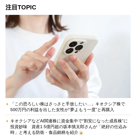
注目TOPIC
「この恐ろしい株はさっさと手放したい…」キオクシア株で
500万円の利益を出した女性が“夢よもう一度”と再購入
キオクシアなどAI関連株に資金集中で“割安になった成長株”に
投資妙味 資産1.5億円超の坂本慎太郎さんが「絶好の仕込み
時」と考える防衛・食品銘柄を紹介