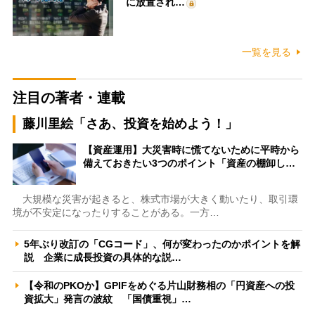
に放置され…
一覧を見る
注目の著者・連載
藤川里絵「さあ、投資を始めよう！」
【資産運用】大災害時に慌てないために平時から
備えておきたい3つのポイント「資産の棚卸し…
大規模な災害が起きると、株式市場が大きく動いたり、取引環
境が不安定になったりすることがある。一方…
5年ぶり改訂の「CGコード」、何が変わったのかポイントを解
説 企業に成長投資の具体的な説…
【令和のPKOか】GPIFをめぐる片山財務相の「円資産への投
資拡大」発言の波紋 「国債重視」…