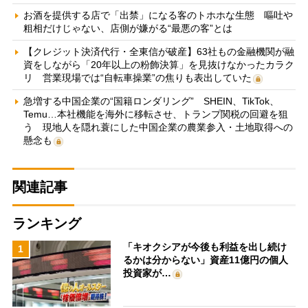
お酒を提供する店で「出禁」になる客のトホホな生態 嘔吐や
粗相だけじゃない、店側が嫌がる“最悪の客”とは
【クレジット決済代行・全東信が破産】63社もの金融機関が融
資をしながら「20年以上の粉飾決算」を見抜けなかったカラク
リ 営業現場では“自転車操業”の焦りも表出していた
急増する中国企業の“国籍ロンダリング” SHEIN、TikTok、
Temu…本社機能を海外に移転させ、トランプ関税の回避を狙
う 現地人を隠れ蓑にした中国企業の農業参入・土地取得への
懸念も
関連記事
ランキング
「キオクシアが今後も利益を出し続け
1
るかは分からない」資産11億円の個人
投資家が…