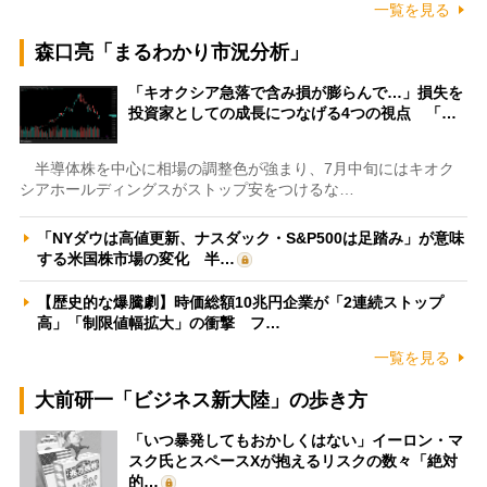
一覧を見る
森口亮「まるわかり市況分析」
「キオクシア急落で含み損が膨らんで…」損失を
投資家としての成長につなげる4つの視点 「…
半導体株を中心に相場の調整色が強まり、7月中旬にはキオク
シアホールディングスがストップ安をつけるな…
「NYダウは高値更新、ナスダック・S&P500は足踏み」が意味
する米国株市場の変化 半…
【歴史的な爆騰劇】時価総額10兆円企業が「2連続ストップ
高」「制限値幅拡大」の衝撃 フ…
一覧を見る
大前研一「ビジネス新大陸」の歩き方
「いつ暴発してもおかしくはない」イーロン・マ
スク氏とスペースXが抱えるリスクの数々「絶対
的…