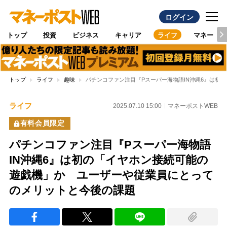
ログイン
トップ
投資
ビジネス
キャリア
ライフ
マネー
トップ
ライフ
趣味
パチンコファン注目『Pスーパー海物語IN沖縄6』は初
ライフ
2025.07.10 15:00
マネーポストWEB
有料会員限定
パチンコファン注目『Pスーパー海物語
IN沖縄6』は初の「イヤホン接続可能の
遊戯機」か ユーザーや従業員にとって
のメリットと今後の課題