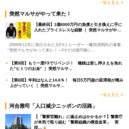
一覧を見る
突然マルサがやって来た！
【最終回】1億6000万円の負債と引き換えに手に
入れたプライスレスな経験 ｜ 突然マルサがや…
2009年12月に発行された元FXトレーダー・磯貝清明氏の著書
『突然マルサがやって来た！～FXで10億円稼い…
【第9回】もう一度FXでリベンジ！ 種銭は差し押さえを免れ
た”ヒミツのお金” ｜ 突然マルサ…
【第8回】年利はなんと14.6％！ 毎日5万円超の延滞税が積み
上がっていく ｜ 突然マルサ…
一覧を見る
河合雅司「人口減少ニッポンの活路」
【「警察官離れ」に歯止めはかかるか？】警察庁
が本気で取り組む「警察組織の構造改革」 実
現…