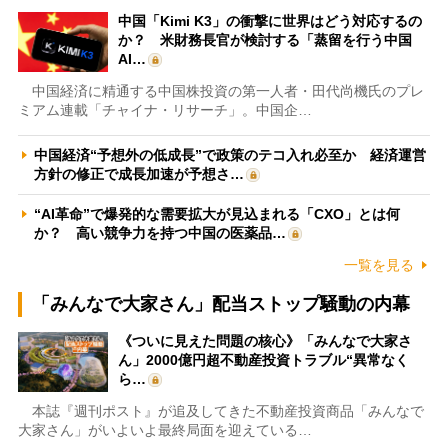
中国「Kimi K3」の衝撃に世界はどう対応するの
か？ 米財務長官が検討する「蒸留を行う中国
AI…
中国経済に精通する中国株投資の第一人者・田代尚機氏のプレ
ミアム連載「チャイナ・リサーチ」。中国企…
中国経済“予想外の低成長”で政策のテコ入れ必至か 経済運営
方針の修正で成長加速が予想さ…
“AI革命”で爆発的な需要拡大が見込まれる「CXO」とは何
か？ 高い競争力を持つ中国の医薬品…
一覧を見る
「みんなで大家さん」配当ストップ騒動の内幕
《ついに見えた問題の核心》「みんなで大家さ
ん」2000億円超不動産投資トラブル“異常なく
ら…
本誌『週刊ポスト』が追及してきた不動産投資商品「みんなで
大家さん」がいよいよ最終局面を迎えている…