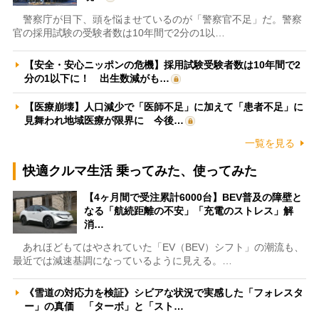
警察庁が目下、頭を悩ませているのが「警察官不足」だ。警察
官の採用試験の受験者数は10年間で2分の1以…
【安全・安心ニッポンの危機】採用試験受験者数は10年間で2
分の1以下に！ 出生数減がも…
【医療崩壊】人口減少で「医師不足」に加えて「患者不足」に
見舞われ地域医療が限界に 今後…
一覧を見る
快適クルマ生活 乗ってみた、使ってみた
【4ヶ月間で受注累計6000台】BEV普及の障壁と
なる「航続距離の不安」「充電のストレス」解
消…
あれほどもてはやされていた「EV（BEV）シフト」の潮流も、
最近では減速基調になっているように見える。…
《雪道の対応力を検証》シビアな状況で実感した「フォレスタ
ー」の真価 「ターボ」と「スト…