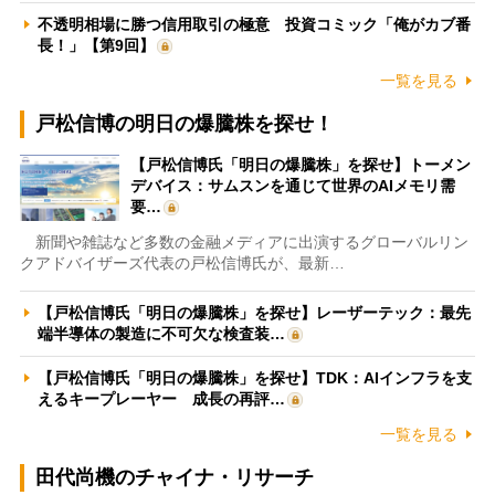
不透明相場に勝つ信用取引の極意 投資コミック「俺がカブ番
長！」【第9回】
一覧を見る
戸松信博の明日の爆騰株を探せ！
【戸松信博氏「明日の爆騰株」を探せ】トーメン
デバイス：サムスンを通じて世界のAIメモリ需
要…
新聞や雑誌など多数の金融メディアに出演するグローバルリン
クアドバイザーズ代表の戸松信博氏が、最新…
【戸松信博氏「明日の爆騰株」を探せ】レーザーテック：最先
端半導体の製造に不可欠な検査装…
【戸松信博氏「明日の爆騰株」を探せ】TDK：AIインフラを支
えるキープレーヤー 成長の再評…
一覧を見る
田代尚機のチャイナ・リサーチ