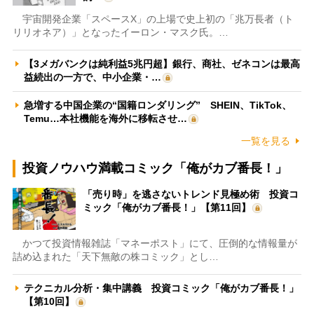
宇宙開発企業「スペースX」の上場で史上初の「兆万長者（ト
リリオネア）」となったイーロン・マスク氏。…
【3メガバンクは純利益5兆円超】銀行、商社、ゼネコンは最高
益続出の一方で、中小企業・…
急増する中国企業の“国籍ロンダリング” SHEIN、TikTok、
Temu…本社機能を海外に移転させ…
一覧を見る
投資ノウハウ満載コミック「俺がカブ番長！」
「売り時」を逃さないトレンド見極め術 投資コ
ミック「俺がカブ番長！」【第11回】
かつて投資情報雑誌「マネーポスト」にて、圧倒的な情報量が
詰め込まれた「天下無敵の株コミック」とし…
テクニカル分析・集中講義 投資コミック「俺がカブ番長！」
【第10回】