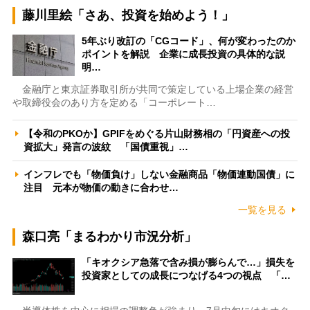
藤川里絵「さあ、投資を始めよう！」
5年ぶり改訂の「CGコード」、何が変わったのか
ポイントを解説 企業に成長投資の具体的な説
明…
金融庁と東京証券取引所が共同で策定している上場企業の経営
や取締役会のあり方を定める「コーポレート…
【令和のPKOか】GPIFをめぐる片山財務相の「円資産への投
資拡大」発言の波紋 「国債重視」…
インフレでも「物価負け」しない金融商品「物価連動国債」に
注目 元本が物価の動きに合わせ…
一覧を見る
森口亮「まるわかり市況分析」
「キオクシア急落で含み損が膨らんで…」損失を
投資家としての成長につなげる4つの視点 「…