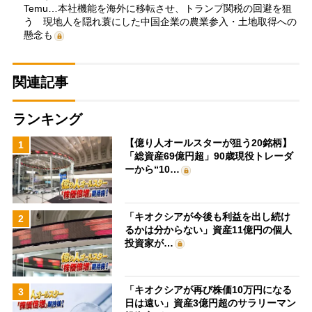
Temu…本社機能を海外に移転させ、トランプ関税の回避を狙
う 現地人を隠れ蓑にした中国企業の農業参入・土地取得への
懸念も
関連記事
ランキング
【億り人オールスターが狙う20銘柄】
1
「総資産69億円超」90歳現役トレーダ
ーから“10…
「キオクシアが今後も利益を出し続け
2
るかは分からない」資産11億円の個人
投資家が…
「キオクシアが再び株価10万円になる
3
日は遠い」資産3億円超のサラリーマン