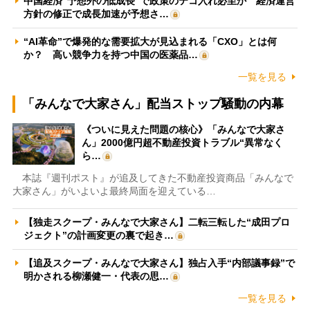
中国経済“予想外の低成長”で政策のテコ入れ必至か 経済運営
方針の修正で成長加速が予想さ…
“AI革命”で爆発的な需要拡大が見込まれる「CXO」とは何
か？ 高い競争力を持つ中国の医薬品…
一覧を見る
「みんなで大家さん」配当ストップ騒動の内幕
《ついに見えた問題の核心》「みんなで大家さ
ん」2000億円超不動産投資トラブル“異常なく
ら…
本誌『週刊ポスト』が追及してきた不動産投資商品「みんなで
大家さん」がいよいよ最終局面を迎えている…
【独走スクープ・みんなで大家さん】二転三転した“成田プロ
ジェクト”の計画変更の裏で起き…
【追及スクープ・みんなで大家さん】独占入手“内部議事録”で
明かされる柳瀬健一・代表の思…
一覧を見る