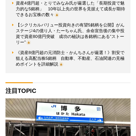
資産4億円超・とりでみなみ氏が厳選した「長期投資で魅
力的な5銘柄」 10年以上先の世界を見据えて成長が期待
できるお宝株の数々
【シクリカルバリュー投資向きの有望5銘柄を公開】がん
ステージ4の億り人・たーちゃん氏、余命宣告後の集中投
資で資産80億円突破 成功の秘訣は各銘柄にある“ストー
リー”
《資産8億円超の元消防士・かんちさんが厳選！》割安で
狙える高配当株5銘柄 自動車、不動産、石油関連の見極
めポイントを詳細解説
注目TOPIC