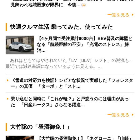
見舞われ地域医療が限界に 今後…
一覧を見る
快適クルマ生活 乗ってみた、使ってみた
【4ヶ月間で受注累計6000台】BEV普及の障壁と
なる「航続距離の不安」「充電のストレス」解
消…
あれほどもてはやされていた「EV（BEV）シフト」の潮流も、
最近では減速基調になっているように見える。…
《雪道の対応力を検証》シビアな状況で実感した「フォレスタ
ー」の真価 「ターボ」と「スト…
乗り込むと同時に「これが軽？」と戸惑うのには理由があっ
た 「日産ルークス」さらなる躍進…
一覧を見る
大竹聡の「昼酒御免！」
【大竹聡の昼酒御免！】「ネグローニ」「山崎」