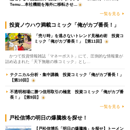
Temu…本社機能を海外に移転させ…
一覧を見る
投資ノウハウ満載コミック「俺がカブ番長！」
「売り時」を逃さないトレンド見極め術 投資コ
ミック「俺がカブ番長！」【第11回】
かつて投資情報雑誌「マネーポスト」にて、圧倒的な情報量が
詰め込まれた「天下無敵の株コミック」とし…
テクニカル分析・集中講義 投資コミック「俺がカブ番長！」
【第10回】
不透明相場に勝つ信用取引の極意 投資コミック「俺がカブ番
長！」【第9回】
一覧を見る
戸松信博の明日の爆騰株を探せ！
【戸松信博氏「明日の爆騰株」を探せ】トーメン