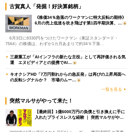
古賀真人「発掘！好決算銘柄」
《株価34％急落のワークマンに特大反転の期待》
6月の売上低迷を吹き飛ばす第1四半期決算、…
6月3日に8330円をつけたワークマン（東証スタンダード・
7564）の株価は、わずか1カ月あまりで約34％下落…
三菱重工が「AIインフラの新たな主役」として再評価される気
運 エヌビディアとの提携でAI…
キオクシアHD「7万円割れからの急反発」は再びの上昇局面へ
の反転シグナルか？ 市場のムー…
一覧を見る
突然マルサがやって来た！
【最終回】1億6000万円の負債と引き換えに手に
入れたプライスレスな経験 ｜ 突然マルサがや…