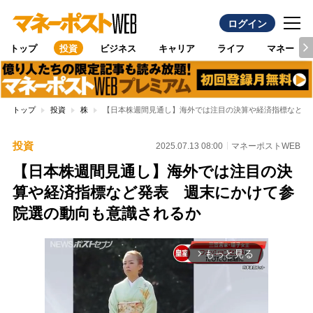
ログイン
トップ
投資
ビジネス
キャリア
ライフ
マネー
トップ
投資
株
【日本株週間見通し】海外では注目の決算や経済指標など発
投資
2025.07.13 08:00
マネーポストWEB
【日本株週間見通し】海外では注目の決
算や経済指標など発表 週末にかけて参
院選の動向も意識されるか
もっと見る
arrow_forward_ios