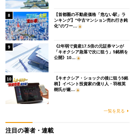
【首都圏の不動産価格「危ない駅」ラ
8
ンキング】“中古マンション売れ行き鈍
化”のワー…
《2年弱で資産17.5倍の元証券マンが
9
「キオクシア急落で次に狙う」5銘柄を
公開》10…
【キオクシア・ショックの後に狙う5銘
10
柄】イベント投資家の億り人・羽根英
樹氏が厳…
一覧を見る
注目の著者・連載