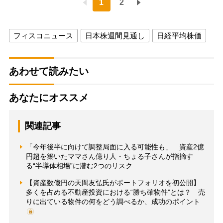
1
2
フィスコニュース
日本株週間見通し
日経平均株価
あわせて読みたい
あなたにオススメ
関連記事
「今年後半に向けて調整局面に入る可能性も」 資産2億
円超を築いたママさん億り人・ちょる子さんが指摘す
る“半導体相場”に潜む2つのリスク
【資産数億円の天間友弘氏がポートフォリオを初公開】
多くを占める不動産投資における“勝ち確物件”とは？ 売
りに出ている物件の何をどう調べるか、成功のポイント