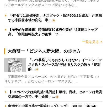
半導体株を中心に相場の調整色が強まり、7月中旬にはキオク
シアホールディングスがストップ安をつけるな…
「NYダウは高値更新、ナスダック・S&P500は足踏み」が意味
する米国株市場の変化 半…
【歴史的な爆騰劇】時価総額10兆円企業が「2連続ストップ
高」「制限値幅拡大」の衝撃 フ…
一覧を見る
大前研一「ビジネス新大陸」の歩き方
「いつ暴発してもおかしくはない」イーロン・マ
スク氏とスペースXが抱えるリスクの数々「絶対
的…
宇宙開発企業「スペースX」の上場で史上初の「兆万長者（ト
リリオネア）」となったイーロン・マスク氏。…
【3メガバンクは純利益5兆円超】銀行、商社、ゼネコンは最高
益続出の一方で、中小企業・…
急増する中国企業の“国籍ロンダリング” SHEIN、TikTok、