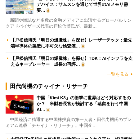
デバイス：サムスンを通じて世界のAIメモリ需
要…
新聞や雑誌など多数の金融メディアに出演するグローバルリン
クアドバイザーズ代表の戸松信博氏が、最新…
【戸松信博氏「明日の爆騰株」を探せ】レーザーテック：最先
端半導体の製造に不可欠な検査装…
【戸松信博氏「明日の爆騰株」を探せ】TDK：AIインフラを支
えるキープレーヤー 成長の再評…
一覧を見る
田代尚機のチャイナ・リサーチ
中国「Kimi K3」の衝撃に世界はどう対応するの
か？ 米財務長官が検討する「蒸留を行う中国
AI…
中国経済に精通する中国株投資の第一人者・田代尚機氏のプレ
ミアム連載「チャイナ・リサーチ」。中国企…