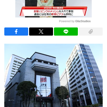
Powered by 
GliaStudios
Mute