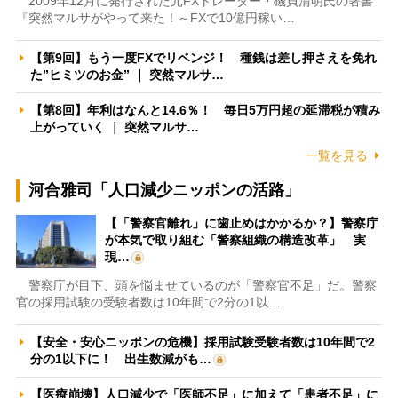
2009年12月に発行された元FXトレーダー・磯貝清明氏の著書
『突然マルサがやって来た！～FXで10億円稼い…
【第9回】もう一度FXでリベンジ！ 種銭は差し押さえを免れ
た”ヒミツのお金” ｜ 突然マルサ…
【第8回】年利はなんと14.6％！ 毎日5万円超の延滞税が積み
上がっていく ｜ 突然マルサ…
一覧を見る
河合雅司「人口減少ニッポンの活路」
【「警察官離れ」に歯止めはかかるか？】警察庁
が本気で取り組む「警察組織の構造改革」 実
現…
警察庁が目下、頭を悩ませているのが「警察官不足」だ。警察
官の採用試験の受験者数は10年間で2分の1以…
【安全・安心ニッポンの危機】採用試験受験者数は10年間で2
分の1以下に！ 出生数減がも…
【医療崩壊】人口減少で「医師不足」に加えて「患者不足」に