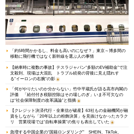
「約5時間かかるし、料金も高いのになぜ？」東京～博多間の
移動に飛行機ではなく新幹線を選ぶ人の事情
【納車時に複数の事故】テスラジャパン“多額のEV補助金”で注
文殺到、現場は大混乱 トラブル続発の背後に見え隠れす
る“イーロンの右腕”の影
「何がやりたいのか分からない」竹中平蔵氏が語る高市内閣の
評価 「給付付き税額控除はその場しのぎ」いま不可欠なの
は“社会保障制度の改革議論”と指摘
【クレジット決済代行・全東信が破産】63社もの金融機関が融
資をしながら「20年以上の粉飾決算」を見抜けなかったカラク
リ 営業現場では“自転車操業”の焦りも表出していた
急増する中国企業の“国籍ロンダリング” SHEIN、TikTok、