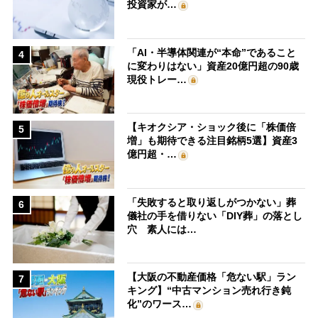
投資家が…
「AI・半導体関連が“本命”であること
4
に変わりはない」資産20億円超の90歳
現役トレー…
【キオクシア・ショック後に「株価倍
5
増」も期待できる注目銘柄5選】資産3
億円超・…
「失敗すると取り返しがつかない」葬
6
儀社の手を借りない「DIY葬」の落とし
穴 素人には…
【大阪の不動産価格「危ない駅」ラン
7
キング】“中古マンション売れ行き鈍
化”のワース…