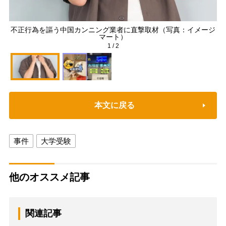
不正行為を謳う中国カンニング業者に直撃取材（写真：イメージ
マート）
1
/
2
本文に戻る
事件
大学受験
他のオススメ記事
関連記事