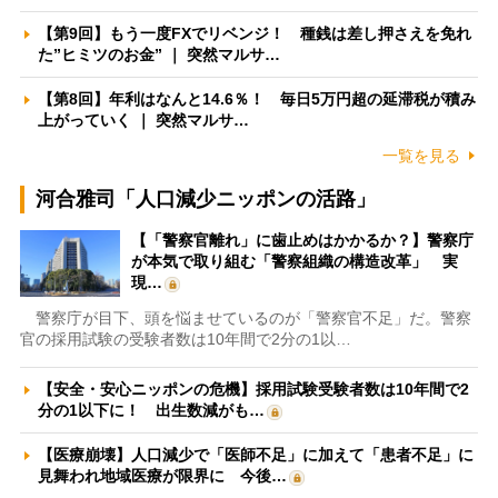
【第9回】もう一度FXでリベンジ！ 種銭は差し押さえを免れ
た”ヒミツのお金” ｜ 突然マルサ…
【第8回】年利はなんと14.6％！ 毎日5万円超の延滞税が積み
上がっていく ｜ 突然マルサ…
一覧を見る
河合雅司「人口減少ニッポンの活路」
【「警察官離れ」に歯止めはかかるか？】警察庁
が本気で取り組む「警察組織の構造改革」 実
現…
警察庁が目下、頭を悩ませているのが「警察官不足」だ。警察
官の採用試験の受験者数は10年間で2分の1以…
【安全・安心ニッポンの危機】採用試験受験者数は10年間で2
分の1以下に！ 出生数減がも…
【医療崩壊】人口減少で「医師不足」に加えて「患者不足」に
見舞われ地域医療が限界に 今後…