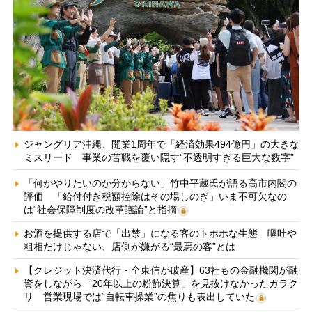
ジャングリア沖縄、開業1周年で「経済効果494億円」の大きな
ミスリード 事業の苦戦を覆い隠す“不透明すぎる巨大な数字”
「何がやりたいのか分からない」竹中平蔵氏が語る高市内閣の
評価 「給付付き税額控除はその場しのぎ」いま不可欠なの
は“社会保障制度の改革議論”と指摘
お酒を提供する店で「出禁」になる客のトホホな生態 嘔吐や
粗相だけじゃない、店側が嫌がる“最悪の客”とは
【クレジット決済代行・全東信が破産】63社もの金融機関が融
資をしながら「20年以上の粉飾決算」を見抜けなかったカラク
リ 営業現場では“自転車操業”の焦りも表出していた