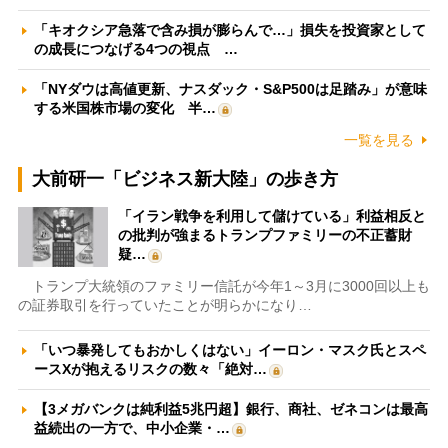
「キオクシア急落で含み損が膨らんで…」損失を投資家として
の成長につなげる4つの視点 …
「NYダウは高値更新、ナスダック・S&P500は足踏み」が意味
する米国株市場の変化 半…
一覧を見る
大前研一「ビジネス新大陸」の歩き方
「イラン戦争を利用して儲けている」利益相反と
の批判が強まるトランプファミリーの不正蓄財
疑…
トランプ大統領のファミリー信託が今年1～3月に3000回以上も
の証券取引を行っていたことが明らかになり…
「いつ暴発してもおかしくはない」イーロン・マスク氏とスペ
ースXが抱えるリスクの数々「絶対…
【3メガバンクは純利益5兆円超】銀行、商社、ゼネコンは最高
益続出の一方で、中小企業・…