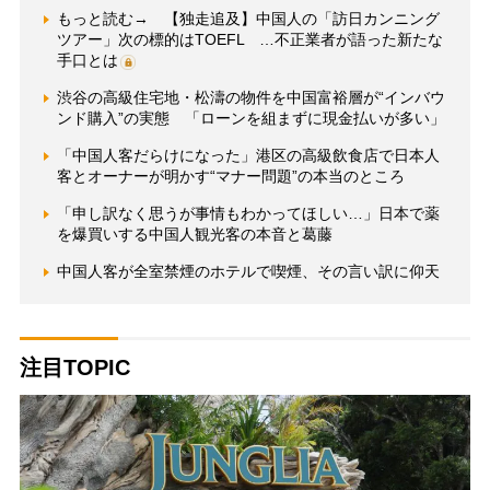
もっと読む→ 【独走追及】中国人の「訪日カンニング
ツアー」次の標的はTOEFL …不正業者が語った新たな
手口とは
渋谷の高級住宅地・松濤の物件を中国富裕層が“インバウ
ンド購入”の実態 「ローンを組まずに現金払いが多い」
「中国人客だらけになった」港区の高級飲食店で日本人
客とオーナーが明かす“マナー問題”の本当のところ
「申し訳なく思うが事情もわかってほしい…」日本で薬
を爆買いする中国人観光客の本音と葛藤
中国人客が全室禁煙のホテルで喫煙、その言い訳に仰天
注目TOPIC