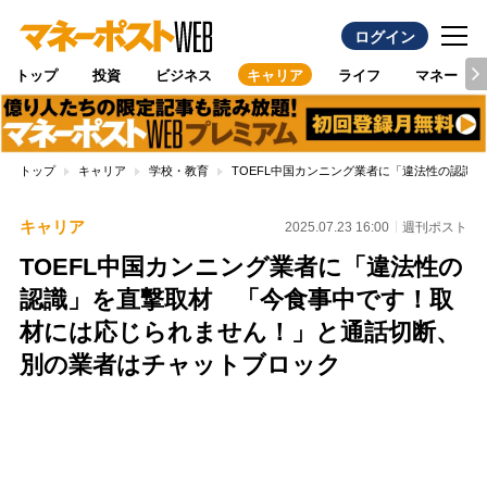
ログイン
トップ
投資
ビジネス
キャリア
ライフ
マネー
トップ
キャリア
学校・教育
TOEFL中国カンニング業者に「違法性の認
キャリア
2025.07.23 16:00
週刊ポスト
TOEFL中国カンニング業者に「違法性の
認識」を直撃取材 「今食事中です！取
材には応じられません！」と通話切断、
別の業者はチャットブロック
Loaded
:
100.00%
/
Unmute