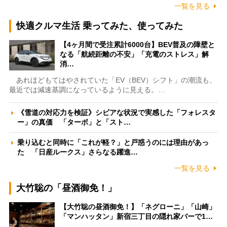
一覧を見る
快適クルマ生活 乗ってみた、使ってみた
【4ヶ月間で受注累計6000台】BEV普及の障壁と
なる「航続距離の不安」「充電のストレス」解
消…
あれほどもてはやされていた「EV（BEV）シフト」の潮流も、
最近では減速基調になっているように見える。…
《雪道の対応力を検証》シビアな状況で実感した「フォレスタ
ー」の真価 「ターボ」と「スト…
乗り込むと同時に「これが軽？」と戸惑うのには理由があっ
た 「日産ルークス」さらなる躍進…
一覧を見る
大竹聡の「昼酒御免！」
【大竹聡の昼酒御免！】「ネグローニ」「山崎」
「マンハッタン」新宿三丁目の隠れ家バーで1…