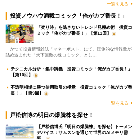
一覧を見る
投資ノウハウ満載コミック「俺がカブ番長！」
「売り時」を逃さないトレンド見極め術 投資コ
ミック「俺がカブ番長！」【第11回】
かつて投資情報雑誌「マネーポスト」にて、圧倒的な情報量が
詰め込まれた「天下無敵の株コミック」とし…
テクニカル分析・集中講義 投資コミック「俺がカブ番長！」
【第10回】
不透明相場に勝つ信用取引の極意 投資コミック「俺がカブ番
長！」【第9回】
一覧を見る
戸松信博の明日の爆騰株を探せ！
【戸松信博氏「明日の爆騰株」を探せ】トーメン
デバイス：サムスンを通じて世界のAIメモリ需
要…