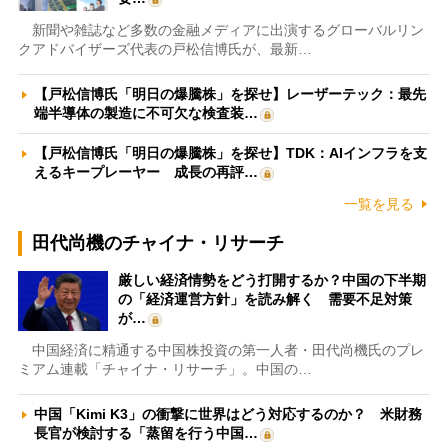
新聞や雑誌など多数の金融メディアに出演するグローバルリン
クアドバイザーズ代表の戸松信博氏が、最新…
【戸松信博氏「明日の爆騰株」を探せ】レーザーテック：最先
端半導体の製造に不可欠な検査装…
【戸松信博氏「明日の爆騰株」を探せ】TDK：AIインフラを支
えるキープレーヤー 成長の再評…
一覧を見る
田代尚機のチャイナ・リサーチ
厳しい経済情勢をどう打開するか？中国の下半期
の「経済運営方針」を読み解く 需要不足対策
が…
中国経済に精通する中国株投資の第一人者・田代尚機氏のプレ
ミアム連載「チャイナ・リサーチ」。中国の…
中国「Kimi K3」の衝撃に世界はどう対応するのか？ 米財務
長官が検討する「蒸留を行う中国…