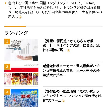
急増する中国企業の“国籍ロンダリング” SHEIN、TikTok、
Temu…本社機能を海外に移転させ、トランプ関税の回避を狙
う 現地人を隠れ蓑にした中国企業の農業参入・土地取得への
懸念も
ランキング
【資産10億円超・かんちさんが厳
1
選！】「キオクシアの次」に資金が流
れる期待の高…
老舗遊技機メーカー・豊丸産業がパチ
2
ンコ事業停止の背景 大手と中小の格
差拡大に拍車…
【首都圏の不動産価格「危ない駅」ラ
3
ンキング】“中古マンション売れ行き鈍
化”のワー…