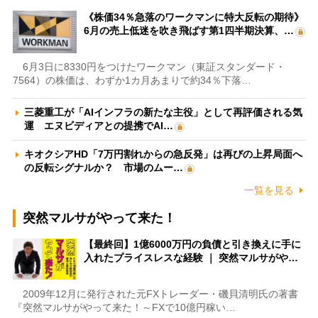
《株価34％急落のワークマンに特大反転の期待》
6月の売上低迷を吹き飛ばす第1四半期決算、…
6月3日に8330円をつけたワークマン（東証スタンダード・
7564）の株価は、わずか1カ月あまりで約34％下落…
三菱重工が「AIインフラの新たな主役」として再評価される気
運 エヌビディアとの提携でAI…
キオクシアHD「7万円割れからの急反発」は再びの上昇局面へ
の反転シグナルか？ 市場のムー…
一覧を見る
突然マルサがやって来た！
【最終回】1億6000万円の負債と引き換えに手に
入れたプライスレスな経験 ｜ 突然マルサがや…
2009年12月に発行された元FXトレーダー・磯貝清明氏の著書
『突然マルサがやって来た！～FXで10億円稼い…