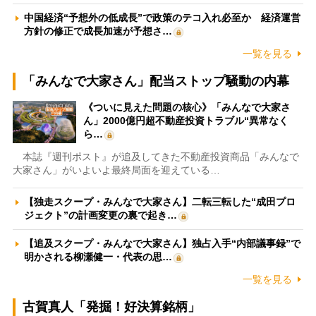
中国経済“予想外の低成長”で政策のテコ入れ必至か 経済運営
方針の修正で成長加速が予想さ…
一覧を見る
「みんなで大家さん」配当ストップ騒動の内幕
《ついに見えた問題の核心》「みんなで大家さ
ん」2000億円超不動産投資トラブル“異常なく
ら…
本誌『週刊ポスト』が追及してきた不動産投資商品「みんなで
大家さん」がいよいよ最終局面を迎えている…
【独走スクープ・みんなで大家さん】二転三転した“成田プロ
ジェクト”の計画変更の裏で起き…
【追及スクープ・みんなで大家さん】独占入手“内部議事録”で
明かされる柳瀬健一・代表の思…
一覧を見る
古賀真人「発掘！好決算銘柄」