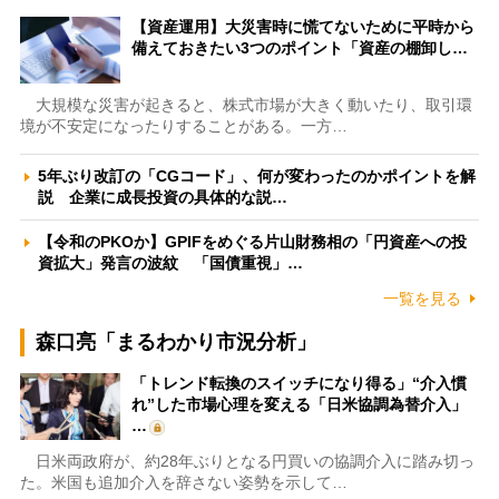
【資産運用】大災害時に慌てないために平時から
備えておきたい3つのポイント「資産の棚卸し…
大規模な災害が起きると、株式市場が大きく動いたり、取引環
境が不安定になったりすることがある。一方…
5年ぶり改訂の「CGコード」、何が変わったのかポイントを解
説 企業に成長投資の具体的な説…
【令和のPKOか】GPIFをめぐる片山財務相の「円資産への投
資拡大」発言の波紋 「国債重視」…
一覧を見る
森口亮「まるわかり市況分析」
「トレンド転換のスイッチになり得る」“介入慣
れ”した市場心理を変える「日米協調為替介入」
…
日米両政府が、約28年ぶりとなる円買いの協調介入に踏み切っ
た。米国も追加介入を辞さない姿勢を示して…