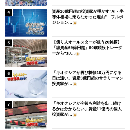
資産10億円超の投資家が明かす“AI・半
4
導体相場に乗らなかった理由” フルポ
ジション…
【億り人オールスターが狙う20銘柄】
5
「総資産69億円超」90歳現役トレーダ
ーから“10…
「キオクシアが再び株価10万円になる
6
日は遠い」資産3億円超のサラリーマン
投資家が…
「キオクシアが今後も利益を出し続け
7
るかは分からない」資産11億円の個人
投資家が…