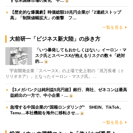
する米国株市場の変化 半…
【歴史的な爆騰劇】時価総額10兆円企業が「2連続ストップ
高」「制限値幅拡大」の衝撃 フ…
一覧を見る
大前研一「ビジネス新大陸」の歩き方
「いつ暴発してもおかしくはない」イーロン・マ
スク氏とスペースXが抱えるリスクの数々「絶対
的…
宇宙開発企業「スペースX」の上場で史上初の「兆万長者（ト
リリオネア）」となったイーロン・マスク氏。…
【3メガバンクは純利益5兆円超】銀行、商社、ゼネコンは最高
益続出の一方で、中小企業・…
急増する中国企業の“国籍ロンダリング” SHEIN、TikTok、
Temu…本社機能を海外に移転させ…
一覧を見る