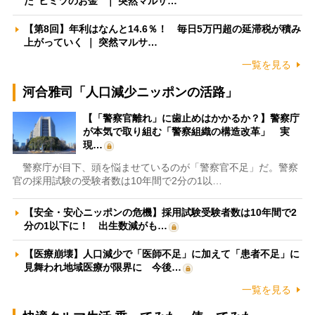
た”ヒミツのお金” ｜ 突然マルサ…
【第8回】年利はなんと14.6％！ 毎日5万円超の延滞税が積み
上がっていく ｜ 突然マルサ…
一覧を見る
河合雅司「人口減少ニッポンの活路」
【「警察官離れ」に歯止めはかかるか？】警察庁
が本気で取り組む「警察組織の構造改革」 実
現…
警察庁が目下、頭を悩ませているのが「警察官不足」だ。警察
官の採用試験の受験者数は10年間で2分の1以…
【安全・安心ニッポンの危機】採用試験受験者数は10年間で2
分の1以下に！ 出生数減がも…
【医療崩壊】人口減少で「医師不足」に加えて「患者不足」に
見舞われ地域医療が限界に 今後…
一覧を見る