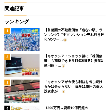
関連記事
ランキング
【首都圏の不動産価格「危ない駅」ラ
1
ンキング】“中古マンション売れ行き鈍
化”のワー…
【キオクシア・ショック後に「株価倍
2
増」も期待できる注目銘柄5選】資産3
億円超・…
「キオクシアが今後も利益を出し続け
3
るかは分からない」資産11億円の個人
投資家が…
《200万円→資産10億円超の
4