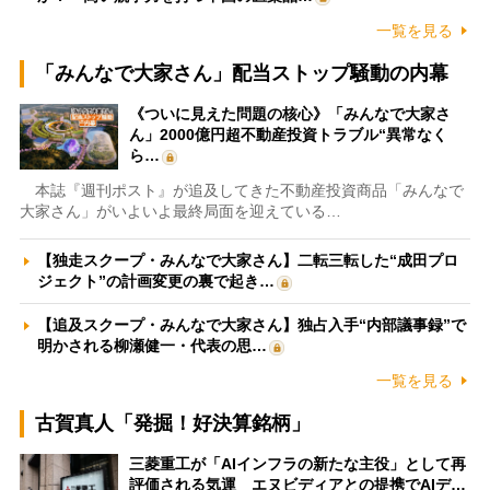
一覧を見る
「みんなで大家さん」配当ストップ騒動の内幕
《ついに見えた問題の核心》「みんなで大家さ
ん」2000億円超不動産投資トラブル“異常なく
ら…
本誌『週刊ポスト』が追及してきた不動産投資商品「みんなで
大家さん」がいよいよ最終局面を迎えている…
【独走スクープ・みんなで大家さん】二転三転した“成田プロ
ジェクト”の計画変更の裏で起き…
【追及スクープ・みんなで大家さん】独占入手“内部議事録”で
明かされる柳瀬健一・代表の思…
一覧を見る
古賀真人「発掘！好決算銘柄」
三菱重工が「AIインフラの新たな主役」として再
評価される気運 エヌビディアとの提携でAIデ…