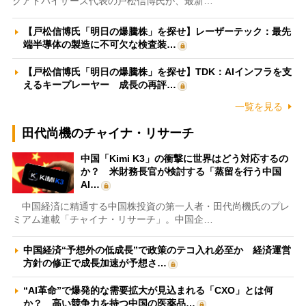
クアドバイザーズ代表の戸松信博氏が、最新…
【戸松信博氏「明日の爆騰株」を探せ】レーザーテック：最先
端半導体の製造に不可欠な検査装…
【戸松信博氏「明日の爆騰株」を探せ】TDK：AIインフラを支
えるキープレーヤー 成長の再評…
一覧を見る
田代尚機のチャイナ・リサーチ
中国「Kimi K3」の衝撃に世界はどう対応するの
か？ 米財務長官が検討する「蒸留を行う中国
AI…
中国経済に精通する中国株投資の第一人者・田代尚機氏のプレ
ミアム連載「チャイナ・リサーチ」。中国企…
中国経済“予想外の低成長”で政策のテコ入れ必至か 経済運営
方針の修正で成長加速が予想さ…
“AI革命”で爆発的な需要拡大が見込まれる「CXO」とは何
か？ 高い競争力を持つ中国の医薬品…