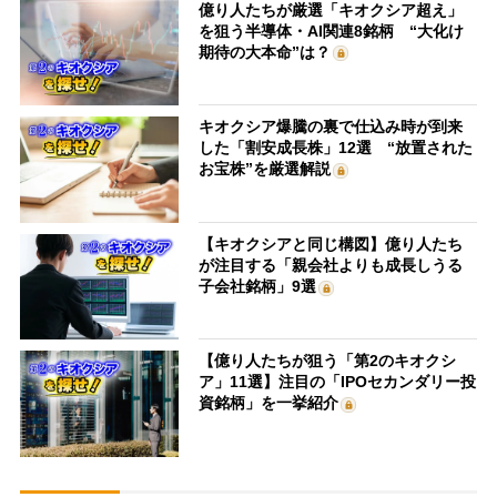
億り人たちが厳選「キオクシア超え」
を狙う半導体・AI関連8銘柄 “大化け
期待の大本命”は？
キオクシア爆騰の裏で仕込み時が到来
した「割安成長株」12選 “放置された
お宝株”を厳選解説
【キオクシアと同じ構図】億り人たち
が注目する「親会社よりも成長しうる
子会社銘柄」9選
【億り人たちが狙う「第2のキオクシ
ア」11選】注目の「IPOセカンダリー投
資銘柄」を一挙紹介