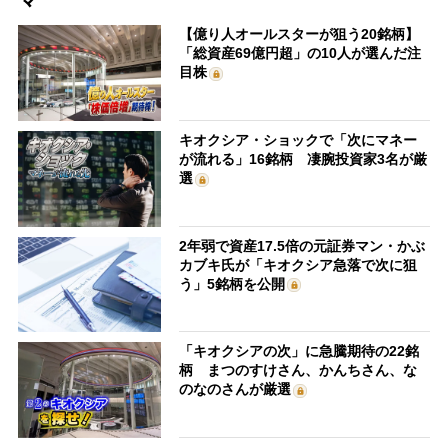
マ
【億り人オールスターが狙う20銘柄】
「総資産69億円超」の10人が選んだ注
目株
キオクシア・ショックで「次にマネー
が流れる」16銘柄 凄腕投資家3名が厳
選
2年弱で資産17.5倍の元証券マン・かぶ
カブキ氏が「キオクシア急落で次に狙
う」5銘柄を公開
「キオクシアの次」に急騰期待の22銘
柄 まつのすけさん、かんちさん、な
のなのさんが厳選