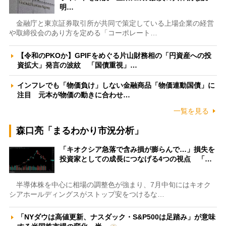
明…
金融庁と東京証券取引所が共同で策定している上場企業の経営
や取締役会のあり方を定める「コーポレート…
【令和のPKOか】GPIFをめぐる片山財務相の「円資産への投
資拡大」発言の波紋 「国債重視」…
インフレでも「物価負け」しない金融商品「物価連動国債」に
注目 元本が物価の動きに合わせ…
一覧を見る
森口亮「まるわかり市況分析」
「キオクシア急落で含み損が膨らんで…」損失を
投資家としての成長につなげる4つの視点 「…
半導体株を中心に相場の調整色が強まり、7月中旬にはキオク
シアホールディングスがストップ安をつけるな…
「NYダウは高値更新、ナスダック・S&P500は足踏み」が意味