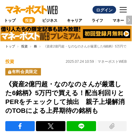
ログイン
トップ
投資
ビジネス
キャリア
ライフ
マネー
トップ
投資
株
《資産2億円超・なのなのさんが厳選した6銘柄》5万円で買
投資
2025.07.24 10:59
マネーポストWEB
有料会員限定
《資産2億円超・なのなのさんが厳選し
た6銘柄》5万円で買える！配当利回りと
PERをチェックして抽出 親子上場解消
のTOBによる上昇期待の銘柄も