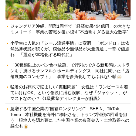
ジャングリア沖縄、開業1周年で「経済効果494億円」の大きな
ミスリード 事業の苦戦を覆い隠す“不透明すぎる巨大な数字”
小学生に人気の「シール流通事情」に変調 「ボンドロ」は依
然品薄状態が続くが、模倣品や類似品が大量流通し一部で値崩
れ 「選別が本格化する時代に」
「30種類以上のパン食べ放題」で行列のできる新形態レストラ
ンを手掛けるサンマルクホールディングス 同社に聞いた「店
舗展開のコンセプト」、事業を多角化してもぶれない軸
猛暑のお葬式で悩ましい“喪服問題” 女性は「ワンピースを着
ていけばOK」という俗説に潜む誤解、なぜ「ジャケット」が
マストなのか？《1級葬祭ディレクターが解説》
急増する中国企業の“国籍ロンダリング” SHEIN、TikTok、
Temu…本社機能を海外に移転させ、トランプ関税の回避を狙
う 現地人を隠れ蓑にした中国企業の農業参入・土地取得への
懸念も