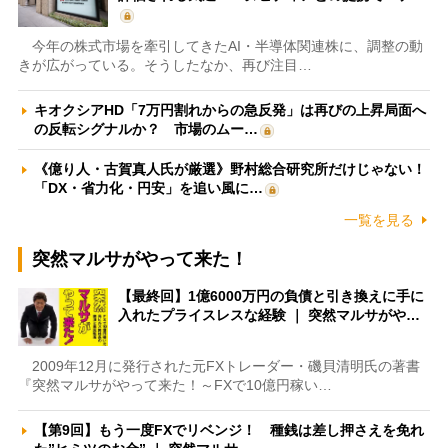
今年の株式市場を牽引してきたAI・半導体関連株に、調整の動
きが広がっている。そうしたなか、再び注目…
キオクシアHD「7万円割れからの急反発」は再びの上昇局面へ
の反転シグナルか？ 市場のムー…
《億り人・古賀真人氏が厳選》野村総合研究所だけじゃない！
「DX・省力化・円安」を追い風に…
一覧を見る
突然マルサがやって来た！
【最終回】1億6000万円の負債と引き換えに手に
入れたプライスレスな経験 ｜ 突然マルサがや…
2009年12月に発行された元FXトレーダー・磯貝清明氏の著書
『突然マルサがやって来た！～FXで10億円稼い…
【第9回】もう一度FXでリベンジ！ 種銭は差し押さえを免れ