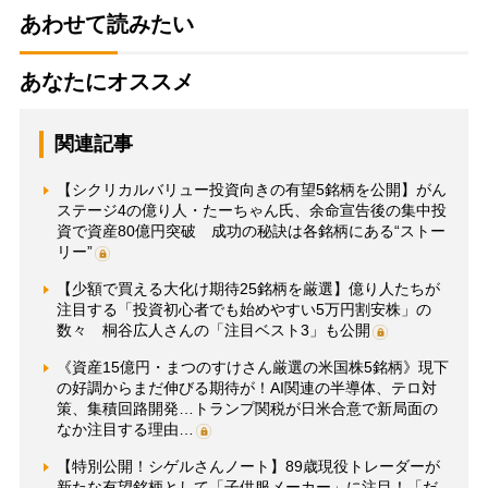
あわせて読みたい
あなたにオススメ
関連記事
【シクリカルバリュー投資向きの有望5銘柄を公開】がん
ステージ4の億り人・たーちゃん氏、余命宣告後の集中投
資で資産80億円突破 成功の秘訣は各銘柄にある“ストー
リー”
【少額で買える大化け期待25銘柄を厳選】億り人たちが
注目する「投資初心者でも始めやすい5万円割安株」の
数々 桐谷広人さんの「注目ベスト3」も公開
《資産15億円・まつのすけさん厳選の米国株5銘柄》現下
の好調からまだ伸びる期待が！AI関連の半導体、テロ対
策、集積回路開発…トランプ関税が日米合意で新局面の
なか注目する理由…
【特別公開！シゲルさんノート】89歳現役トレーダーが
新たな有望銘柄として「子供服メーカー」に注目！「だ