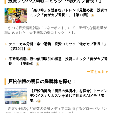
投資ノウハウ満載コミック「俺がカブ番長！」
「売り時」を逃さないトレンド見極め術 投資コ
ミック「俺がカブ番長！」【第11回】
かつて投資情報雑誌「マネーポスト」にて、圧倒的な情報量が
詰め込まれた「天下無敵の株コミック」とし…
テクニカル分析・集中講義 投資コミック「俺がカブ番長！」
【第10回】
不透明相場に勝つ信用取引の極意 投資コミック「俺がカブ番
長！」【第9回】
一覧を見る
戸松信博の明日の爆騰株を探せ！
【戸松信博氏「明日の爆騰株」を探せ】トーメン
デバイス：サムスンを通じて世界のAIメモリ需
要…
新聞や雑誌など多数の金融メディアに出演するグローバルリン