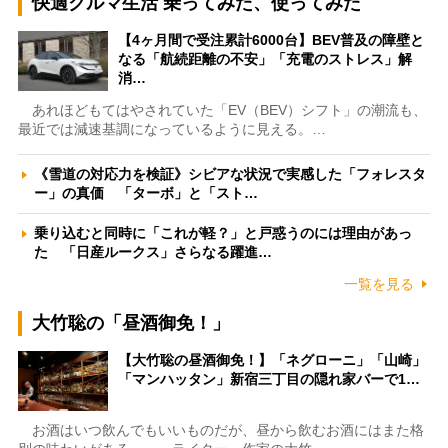
快適クルマ生活 乗ってみた、使ってみた
【4ヶ月間で受注累計6000台】BEV普及の障壁と
なる「航続距離の不安」「充電のストレス」解
消…
あれほどもてはやされていた「EV（BEV）シフト」の潮流も、
最近では減速基調になっているように見える。…
《雪道の対応力を検証》シビアな状況で実感した「フォレスタ
ー」の真価 「ターボ」と「スト…
乗り込むと同時に「これが軽？」と戸惑うのには理由があっ
た 「日産ルークス」さらなる躍進…
一覧を見る
大竹聡の「昼酒御免！」
【大竹聡の昼酒御免！】「ネグローニ」「山崎」
「マンハッタン」新宿三丁目の隠れ家バーで1…
お酒はいつ飲んでもいいものだが、昼から飲むお酒にはまた格