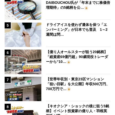
DAIBOUCHOU氏が「年末までに株価倍
増期待」の5銘柄を公…
ドライアイスを使わず遺体を保つ「エ
5
ンバーミング」が日本でも普及 1～2
週間は問…
【億り人オールスターが狙う20銘柄】
6
「総資産69億円超」90歳現役トレーダ
ーから“10…
【世帯年収別・東京23区マンション
7
「狙い目駅」を大公開】年収500万円、
700万円で…
【キオクシア・ショックの後に狙う5銘
8
柄】イベント投資家の億り人・羽根英