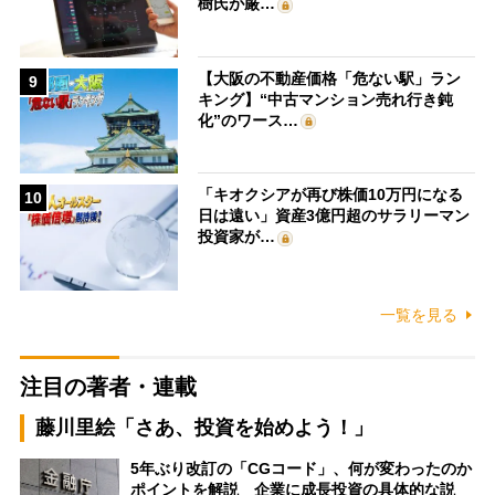
樹氏が厳…
【大阪の不動産価格「危ない駅」ラン
9
キング】“中古マンション売れ行き鈍
化”のワース…
「キオクシアが再び株価10万円になる
10
日は遠い」資産3億円超のサラリーマン
投資家が…
一覧を見る
注目の著者・連載
藤川里絵「さあ、投資を始めよう！」
5年ぶり改訂の「CGコード」、何が変わったのか
ポイントを解説 企業に成長投資の具体的な説