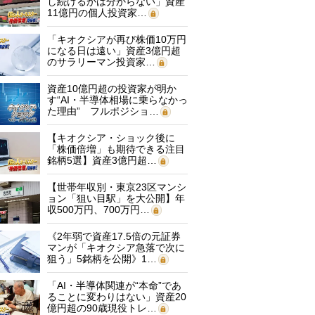
し続けるかは分からない」資産
11億円の個人投資家…
「キオクシアが再び株価10万円
になる日は遠い」資産3億円超
のサラリーマン投資家…
資産10億円超の投資家が明か
す“AI・半導体相場に乗らなかっ
た理由” フルポジショ…
【キオクシア・ショック後に
「株価倍増」も期待できる注目
銘柄5選】資産3億円超…
【世帯年収別・東京23区マンシ
ョン「狙い目駅」を大公開】年
収500万円、700万円…
《2年弱で資産17.5倍の元証券
マンが「キオクシア急落で次に
狙う」5銘柄を公開》1…
「AI・半導体関連が“本命”であ
ることに変わりはない」資産20
億円超の90歳現役トレ…