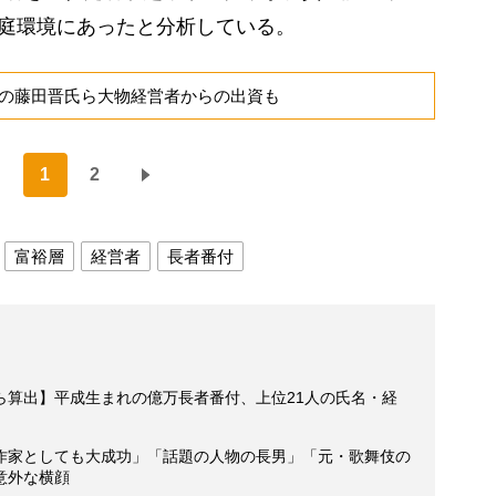
家庭環境にあったと分析している。
の藤田晋氏ら大物経営者からの出資も
1
2
富裕層
経営者
長者番付
ら算出】平成生まれの億万長者番付、上位21人の氏名・経
作家としても大成功」「話題の人物の長男」「元・歌舞伎の
意外な横顔