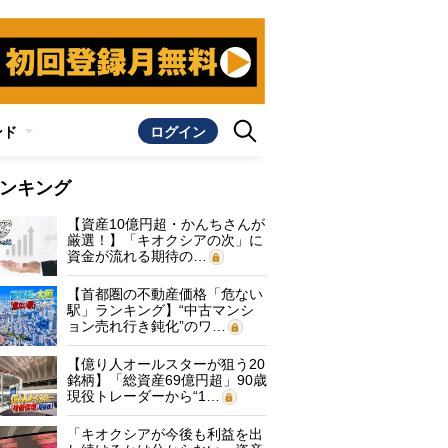
ンド
ログイン
ンキング
【資産10億円超・かんちさんが
厳選！】「キオクシアの次」に
資金が流れる期待の…
【首都圏の不動産価格「危ない
駅」ランキング】“中古マンシ
ョン売れ行き鈍化”のワ…
【億り人オールスターが狙う20
銘柄】「総資産69億円超」90歳
現役トレーダーから“1…
「キオクシアが今後も利益を出