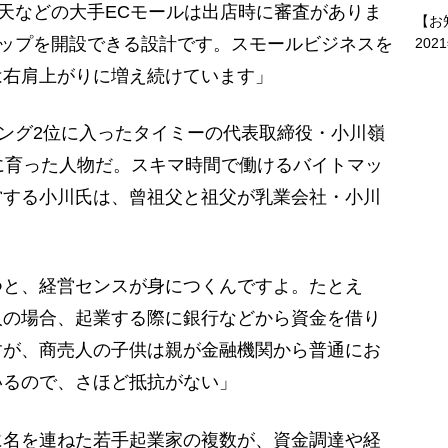
楽天などの大手ECモールは出店時に審査がありま
【お
ョップを開設できる設計です。スモールビジネスを
202
は右肩上がりに増え続けています」
ング2位に入ったタイミーの代表取締役・小川嶺
に育った人物だ。スキマ時間で働けるバイトマッ
営する小川氏は、曾祖父と祖父が乳業会社・小川
つと、経営センスが身につくんですよ。たとえ
人の場合、起業する際に銀行などから資金を借り
すが、商売人の子供は親が金融機関から普通にお
いるので、さほど抵抗がない」
名を連ねた若手起業家の複数が、資金調達や経