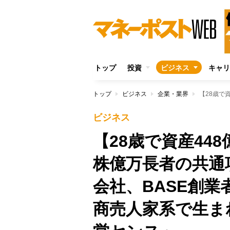
トップ
投資
ビジネス
キャリ
トップ
ビジネス
企業・業界
ビジネス
【28歳で資産44
株億万長者の共通
会社、BASE創
商売人家系で生ま