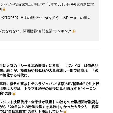
ンバガー投資家X氏が明かす「5年で561万円を6億円超に増
柄
グTOP50】日本の経済の中核を担う「名門一族」の莫大
になれない」関西財界“名門企業”ランキング
生に人気の「シール流通事情」に変調 「ボンドロ」は依然品
態が続くが、模倣品や類似品が大量流通し一部で値崩れ 「選
本格化する時代に」
車時に複数の事故】テスラジャパン“多額のEV補助金”で注文殺
現場は大混乱 トラブル続発の背後に見え隠れする“イーロン
腕”の影
レジット決済代行・全東信が破産】63社もの金融機関が融資を
がら「20年以上の粉飾決算」を見抜けなかったカラクリ 営業
では“自転車操業”の焦りも表出していた