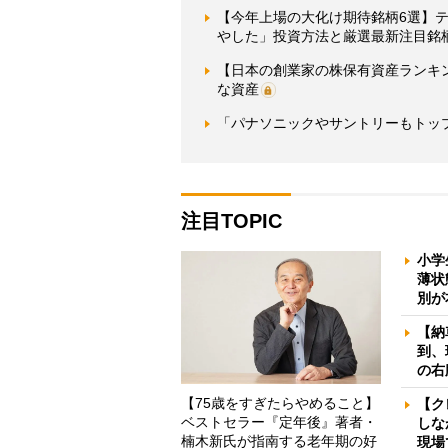
【今年上場の大化け期待銘柄6選】テ
やした」投資方法と厳選最新注目銘
【日本の創業家の株保有資産ランキン
な資産
「パナソニックやサントリーもトップ
注目TOPIC
小学
薄状
別が
【納
到、
の右
【75歳をすぎたらやめること】
【ク
ベストセラー『定年後』著者・
しな
楠木新氏が指南する老年期の好
現場