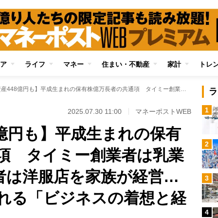
ア
ライフ
マネー
住まい・不動産
家計
トレ
【28歳で資産448億円も】平成生まれの保有株億万長者の共通項 タイミー創業者は乳業会社、BASE創業者は洋服店を家族が経営…商売人家系で生まれる「ビジネスの着想と経営センス」
ラ
1
2025.07.30 11:00
マネーポストWEB
8億円も】平成生まれの保有
2
項 タイミー創業者は乳業
業者は洋服店を家族が経営…
3
れる「ビジネスの着想と経
4