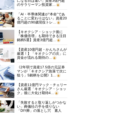
になる日は遠い」資産3億円超
のサラリーマン投資家…
「AI・半導体関連が“本命”であ
ることに変わりはない」資産20
億円超の90歳現役トレ…
【キオクシア・ショック後に
「株価倍増」も期待できる注目
銘柄5選】資産3億円超…
【資産10億円超・かんちさんが
厳選！】「キオクシアの次」に
資金が流れる期待の…
《2年弱で資産17.5倍の元証券
マンが「キオクシア急落で次に
狙う」5銘柄を公開》1…
【資産11億円マック・チェリー
さん厳選「キオクシア・ショッ
ク」後に大化け期待4…
「失敗すると取り返しがつかな
い」葬儀社の手を借りない
「DIY葬」の落とし穴 素人