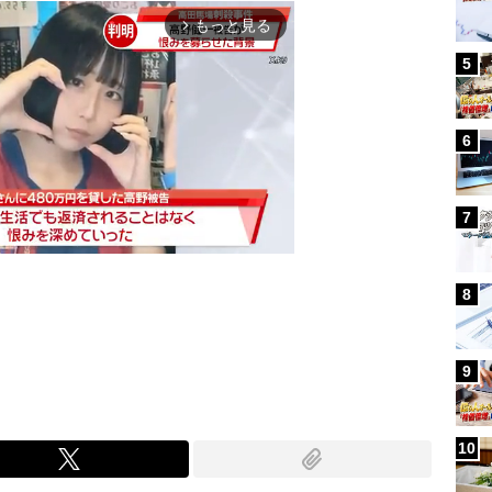
もっと見る
arrow_forward_ios
5
6
7
8
Mute
9
10