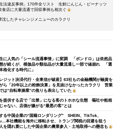
衛生法違反事例」170件全リスト 生鮮にんじん・ピーナッツ
飲食店に大量流通で回収事例も相次ぐ
撃沈したチャレンジメニューのカラクリ
生に人気の「シール流通事情」に変調 「ボンドロ」は依然品
態が続くが、模倣品や類似品が大量流通し一部で値崩れ 「選
本格化する時代に」
レジット決済代行・全東信が破産】63社もの金融機関が融資を
がら「20年以上の粉飾決算」を見抜けなかったカラクリ 営業
では“自転車操業”の焦りも表出していた
を提供する店で「出禁」になる客のトホホな生態 嘔吐や粗相
じゃない、店側が嫌がる“最悪の客”とは
する中国企業の“国籍ロンダリング” SHEIN、TikTok、
mu…本社機能を海外に移転させ、トランプ関税の回避を狙う
人を隠れ蓑にした中国企業の農業参入・土地取得への懸念も