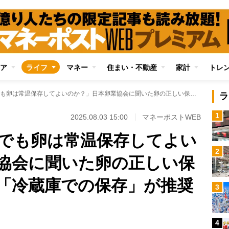
ア
ライフ
マネー
住まい・不動産
家計
トレ
「これだけの猛暑でも卵は常温保存してよいのか？」日本卵業協会に聞いた卵の正しい保存方法 家庭では「冷蔵庫での保存」が推奨される理由
ラ
1
2025.08.03 15:00
マネーポストWEB
でも卵は常温保存してよい
2
協会に聞いた卵の正しい保
「冷蔵庫での保存」が推奨
3
4