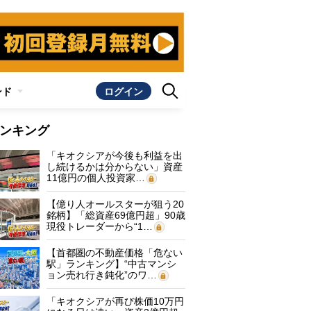
ンド
ログイン
ンキング
「キオクシアが今後も利益を出
し続けるかは分からない」資産
11億円の個人投資家…
【億り人オールスターが狙う20
銘柄】「総資産69億円超」90歳
現役トレーダーから“1…
【首都圏の不動産価格「危ない
駅」ランキング】“中古マンシ
ョン売れ行き鈍化”のワ…
「キオクシアが再び株価10万円