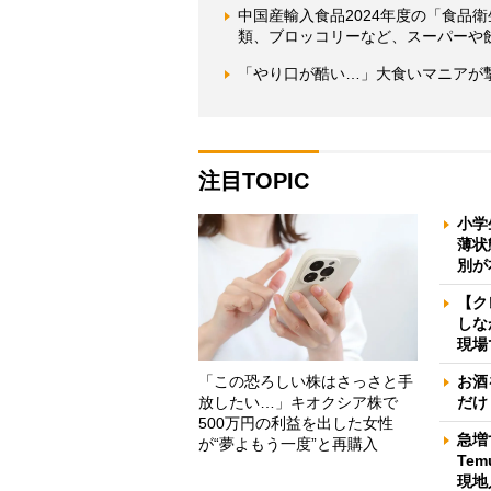
中国産輸入食品2024年度の「食品
類、ブロッコリーなど、スーパーや
「やり口が酷い…」大食いマニアが
注目TOPIC
小学
薄状
別が
【ク
しな
現場
「この恐ろしい株はさっさと手
お酒
放したい…」キオクシア株で
だけ
500万円の利益を出した女性
急増
が“夢よもう一度”と再購入
Te
現地