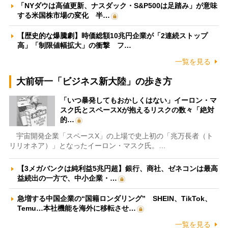
「NYダウは高値更新、ナスダック・S&P500は足踏み」が意味
する米国株市場の変化 半…
【歴史的な爆騰劇】時価総額10兆円企業が「2連続ストップ
高」「制限値幅拡大」の衝撃 フ…
一覧を見る
大前研一「ビジネス新大陸」の歩き方
「いつ暴発してもおかしくはない」イーロン・マ
スク氏とスペースXが抱えるリスクの数々「絶対
的…
宇宙開発企業「スペースX」の上場で史上初の「兆万長者（ト
リリオネア）」となったイーロン・マスク氏。…
【3メガバンクは純利益5兆円超】銀行、商社、ゼネコンは最高
益続出の一方で、中小企業・…
急増する中国企業の“国籍ロンダリング” SHEIN、TikTok、
Temu…本社機能を海外に移転させ…
一覧を見る