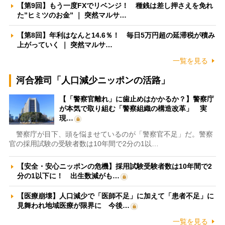
【第9回】もう一度FXでリベンジ！ 種銭は差し押さえを免れ
た”ヒミツのお金” ｜ 突然マルサ…
【第8回】年利はなんと14.6％！ 毎日5万円超の延滞税が積み
上がっていく ｜ 突然マルサ…
一覧を見る
河合雅司「人口減少ニッポンの活路」
【「警察官離れ」に歯止めはかかるか？】警察庁
が本気で取り組む「警察組織の構造改革」 実
現…
警察庁が目下、頭を悩ませているのが「警察官不足」だ。警察
官の採用試験の受験者数は10年間で2分の1以…
【安全・安心ニッポンの危機】採用試験受験者数は10年間で2
分の1以下に！ 出生数減がも…
【医療崩壊】人口減少で「医師不足」に加えて「患者不足」に
見舞われ地域医療が限界に 今後…
一覧を見る