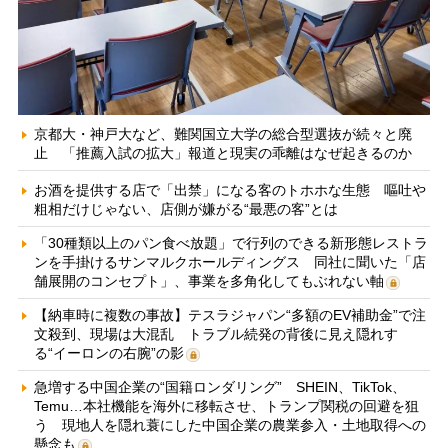
京都大・神戸大など、難関国立大学の総合型選抜が続々と廃
止 「推薦入試の拡大」報道と現実の乖離はなぜ起きるのか
お酒を提供する店で「出禁」になる客のトホホな生態 嘔吐や
粗相だけじゃない、店側が嫌がる“最悪の客”とは
「30種類以上のパン食べ放題」で行列のできる新形態レストラ
ンを手掛けるサンマルクホールディングス 同社に聞いた「店
舗展開のコンセプト」、事業を多角化してもぶれない軸
【納車時に複数の事故】テスラジャパン“多額のEV補助金”で注
文殺到、現場は大混乱 トラブル続発の背後に見え隠れす
る“イーロンの右腕”の影
急増する中国企業の“国籍ロンダリング” SHEIN、TikTok、
Temu…本社機能を海外に移転させ、トランプ関税の回避を狙
う 現地人を隠れ蓑にした中国企業の農業参入・土地取得への
懸念も