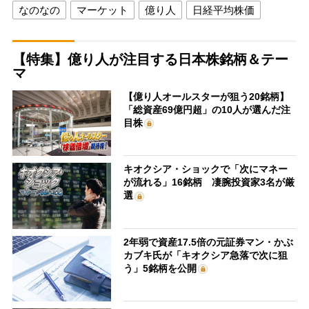
なのなの
マーケット
億り人
日経平均株価
【特集】億り人が注目する日本株銘柄＆テー
マ
【億り人オールスターが狙う20銘柄】
「総資産69億円超」の10人が選んだ注
目株
キオクシア・ショックで「次にマネー
が流れる」16銘柄 凄腕投資家3名が厳
選
2年弱で資産17.5倍の元証券マン・かぶ
カブキ氏が「キオクシア急落で次に狙
う」5銘柄を公開