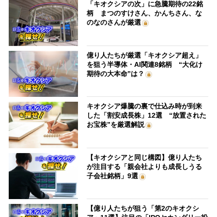
「キオクシアの次」に急騰期待の22銘
柄 まつのすけさん、かんちさん、な
のなのさんが厳選
億り人たちが厳選「キオクシア超え」
を狙う半導体・AI関連8銘柄 “大化け
期待の大本命”は？
キオクシア爆騰の裏で仕込み時が到来
した「割安成長株」12選 “放置された
お宝株”を厳選解説
【キオクシアと同じ構図】億り人たち
が注目する「親会社よりも成長しうる
子会社銘柄」9選
【億り人たちが狙う「第2のキオクシ