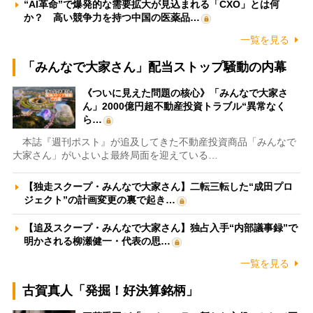
“AI革命”で爆発的な需要拡大が見込まれる「CXO」とは何
か？ 高い競争力を持つ中国の医薬品…
一覧を見る
「みんなで大家さん」配当ストップ騒動の内幕
《ついに見えた問題の核心》「みんなで大家さ
ん」2000億円超不動産投資トラブル“異常なく
ら…
本誌『週刊ポスト』が追及してきた不動産投資商品「みんなで
大家さん」がいよいよ最終局面を迎えている…
【独走スクープ・みんなで大家さん】二転三転した“成田プロ
ジェクト”の計画変更の裏で起き…
【追及スクープ・みんなで大家さん】独占入手“内部議事録”で
明かされる柳瀬健一・代表の思…
一覧を見る
古賀真人「発掘！好決算銘柄」