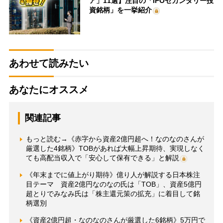
ア」11選】注目の「IPOセカンダリー投
資銘柄」を一挙紹介
あわせて読みたい
あなたにオススメ
関連記事
もっと読む→《赤字から資産2億円超へ！なのなのさんが
厳選した4銘柄》TOBがあれば大幅上昇期待、実現しなく
ても高配当収入で「安心して保有できる」と解説
《年末までに値上がり期待》億り人が解説する日本株注
目テーマ 資産2億円なのなの氏は「TOB」、資産5億円
超とりでみなみ氏は「株主還元策の拡充」に着目して銘
柄選別
《資産2億円超・なのなのさんが厳選した6銘柄》5万円で