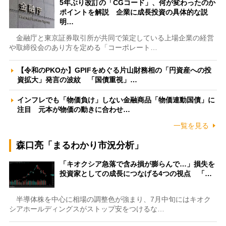
5年ぶり改訂の「CGコード」、何が変わったのか
ポイントを解説 企業に成長投資の具体的な説
明…
金融庁と東京証券取引所が共同で策定している上場企業の経営
や取締役会のあり方を定める「コーポレート…
【令和のPKOか】GPIFをめぐる片山財務相の「円資産への投
資拡大」発言の波紋 「国債重視」…
インフレでも「物価負け」しない金融商品「物価連動国債」に
注目 元本が物価の動きに合わせ…
一覧を見る
森口亮「まるわかり市況分析」
「キオクシア急落で含み損が膨らんで…」損失を
投資家としての成長につなげる4つの視点 「…
半導体株を中心に相場の調整色が強まり、7月中旬にはキオク
シアホールディングスがストップ安をつけるな…