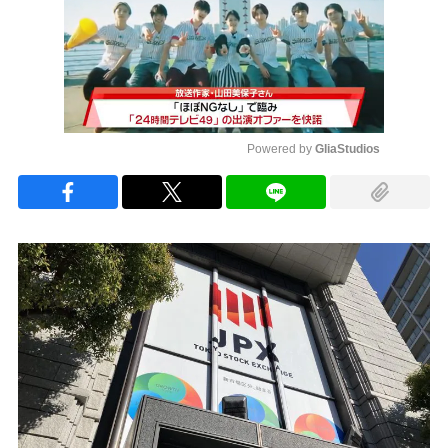
Powered by 
GliaStudios
Mute