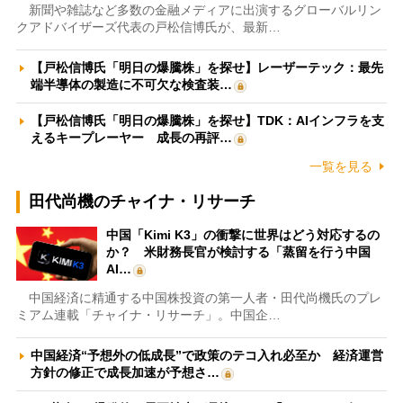
新聞や雑誌など多数の金融メディアに出演するグローバルリン
クアドバイザーズ代表の戸松信博氏が、最新…
【戸松信博氏「明日の爆騰株」を探せ】レーザーテック：最先
端半導体の製造に不可欠な検査装…
【戸松信博氏「明日の爆騰株」を探せ】TDK：AIインフラを支
えるキープレーヤー 成長の再評…
一覧を見る
田代尚機のチャイナ・リサーチ
中国「Kimi K3」の衝撃に世界はどう対応するの
か？ 米財務長官が検討する「蒸留を行う中国
AI…
中国経済に精通する中国株投資の第一人者・田代尚機氏のプレ
ミアム連載「チャイナ・リサーチ」。中国企…
中国経済“予想外の低成長”で政策のテコ入れ必至か 経済運営
方針の修正で成長加速が予想さ…