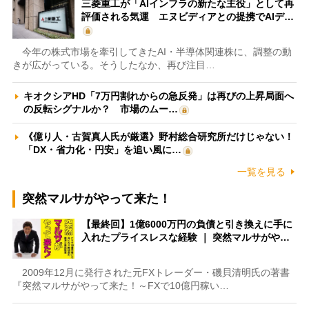
三菱重工が「AIインフラの新たな主役」として再
評価される気運 エヌビディアとの提携でAIデ…
今年の株式市場を牽引してきたAI・半導体関連株に、調整の動
きが広がっている。そうしたなか、再び注目…
キオクシアHD「7万円割れからの急反発」は再びの上昇局面へ
の反転シグナルか？ 市場のムー…
《億り人・古賀真人氏が厳選》野村総合研究所だけじゃない！
「DX・省力化・円安」を追い風に…
一覧を見る
突然マルサがやって来た！
【最終回】1億6000万円の負債と引き換えに手に
入れたプライスレスな経験 ｜ 突然マルサがや…
2009年12月に発行された元FXトレーダー・磯貝清明氏の著書
『突然マルサがやって来た！～FXで10億円稼い…