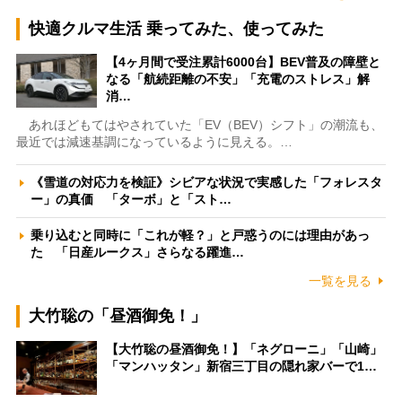
快適クルマ生活 乗ってみた、使ってみた
【4ヶ月間で受注累計6000台】BEV普及の障壁と
なる「航続距離の不安」「充電のストレス」解
消…
あれほどもてはやされていた「EV（BEV）シフト」の潮流も、
最近では減速基調になっているように見える。…
《雪道の対応力を検証》シビアな状況で実感した「フォレスタ
ー」の真価 「ターボ」と「スト…
乗り込むと同時に「これが軽？」と戸惑うのには理由があっ
た 「日産ルークス」さらなる躍進…
一覧を見る
大竹聡の「昼酒御免！」
【大竹聡の昼酒御免！】「ネグローニ」「山崎」
「マンハッタン」新宿三丁目の隠れ家バーで1…