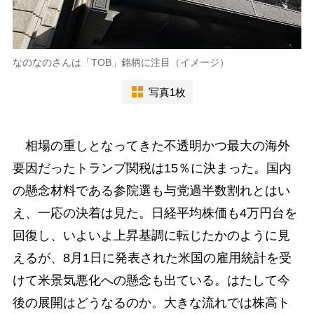
なのなのさんは「TOB」銘柄に注目（イメージ）
写真1枚
相場の重しとなってきた不透明かつ最大の海外
要因だったトランプ関税は15％に決まった。国内
の懸念材料である参院選も与党過半数割れとはい
え、一応の決着は見た。日経平均株価も4万円台を
回復し、いよいよ上昇基調に転じたかのように見
えるが、8月1日に発表された米国の雇用統計を受
けて米景気悪化への懸念も出ている。はたして今
後の展開はどうなるのか。大きな流れでは株高ト