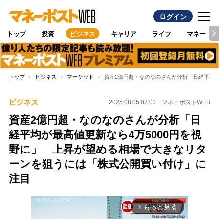
ログイン
トップ
投資
ビジネス
キャリア
ライフ
マネー
トップ
ビジネス
マーケット
資産2億円超・なのなのさんが分析「日経平均が
ビジネス
2025.08.05 07:00
マネーポストWEB
資産2億円超・なのなのさんが分析「日
経平均が最高値更新なら4万5000円を視
野に」 上昇が望める相場で大きなリタ
ーンを狙うには「株式公開買い付け」に
注目
もっと見る
arrow_forward_ios