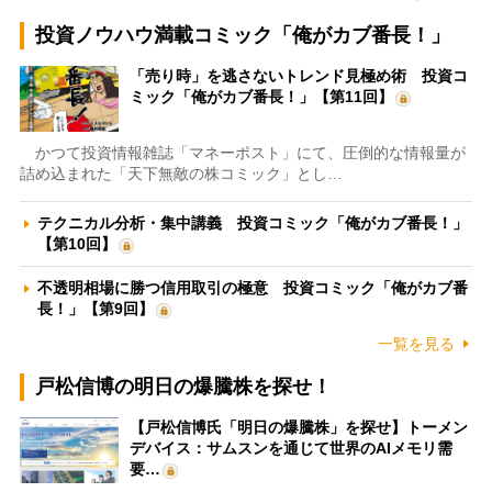
投資ノウハウ満載コミック「俺がカブ番長！」
「売り時」を逃さないトレンド見極め術 投資コ
ミック「俺がカブ番長！」【第11回】
かつて投資情報雑誌「マネーポスト」にて、圧倒的な情報量が
詰め込まれた「天下無敵の株コミック」とし…
テクニカル分析・集中講義 投資コミック「俺がカブ番長！」
【第10回】
不透明相場に勝つ信用取引の極意 投資コミック「俺がカブ番
長！」【第9回】
一覧を見る
戸松信博の明日の爆騰株を探せ！
【戸松信博氏「明日の爆騰株」を探せ】トーメン
デバイス：サムスンを通じて世界のAIメモリ需
要…