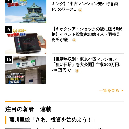
キング】“中古マンション売れ行き鈍
化”のワース…
【キオクシア・ショックの後に狙う5銘
9
柄】イベント投資家の億り人・羽根英
樹氏が厳…
【世帯年収別・東京23区マンション
10
「狙い目駅」を大公開】年収500万円、
700万円で…
一覧を見る
注目の著者・連載
藤川里絵「さあ、投資を始めよう！」