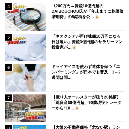
《200万円→資産10億円超の
4
DAIBOUCHOU氏が「年末までに株価倍
増期待」の5銘柄を公…
「キオクシアが再び株価10万円になる
5
日は遠い」資産3億円超のサラリーマン
投資家が…
ドライアイスを使わず遺体を保つ「エ
6
ンバーミング」が日本でも普及 1～2
週間は問…
【億り人オールスターが狙う20銘柄】
7
「総資産69億円超」90歳現役トレーダ
ーから“10…
【大阪の不動産価格「危ない駅」ラン
8