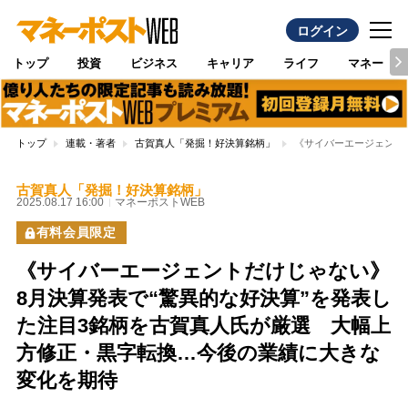
ログイン
トップ
投資
ビジネス
キャリア
ライフ
マネー
トップ
連載・著者
古賀真人「発掘！好決算銘柄」
《サイバーエージェント
古賀真人「発掘！好決算銘柄」
2025.08.17 16:00
マネーポストWEB
有料会員限定
《サイバーエージェントだけじゃない》
8月決算発表で“驚異的な好決算”を発表し
た注目3銘柄を古賀真人氏が厳選 大幅上
方修正・黒字転換…今後の業績に大きな
変化を期待