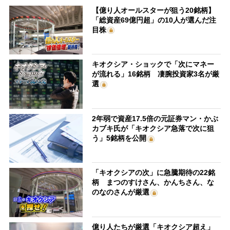
【億り人オールスターが狙う20銘柄】
「総資産69億円超」の10人が選んだ注
目株
キオクシア・ショックで「次にマネー
が流れる」16銘柄 凄腕投資家3名が厳
選
2年弱で資産17.5倍の元証券マン・かぶ
カブキ氏が「キオクシア急落で次に狙
う」5銘柄を公開
「キオクシアの次」に急騰期待の22銘
柄 まつのすけさん、かんちさん、な
のなのさんが厳選
億り人たちが厳選「キオクシア超え」