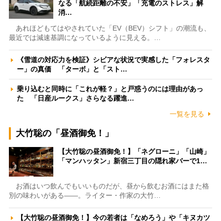
なる「航続距離の不安」「充電のストレス」解
消…
あれほどもてはやされていた「EV（BEV）シフト」の潮流も、
最近では減速基調になっているように見える。…
《雪道の対応力を検証》シビアな状況で実感した「フォレスタ
ー」の真価 「ターボ」と「スト…
乗り込むと同時に「これが軽？」と戸惑うのには理由があっ
た 「日産ルークス」さらなる躍進…
一覧を見る
大竹聡の「昼酒御免！」
【大竹聡の昼酒御免！】「ネグローニ」「山崎」
「マンハッタン」新宿三丁目の隠れ家バーで1…
お酒はいつ飲んでもいいものだが、昼から飲むお酒にはまた格
別の味わいがある――。ライター・作家の大竹…
【大竹聡の昼酒御免！】今の若者は「なめろう」や「キヌカツ