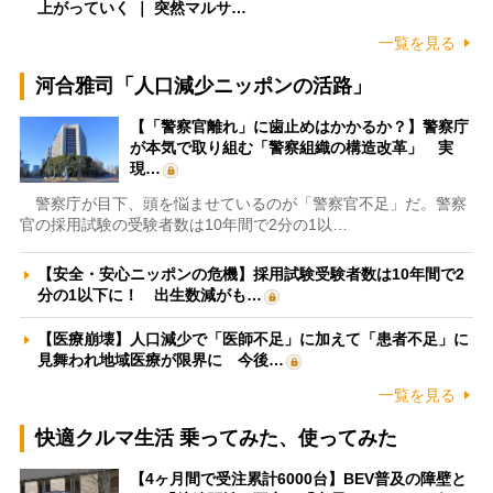
上がっていく ｜ 突然マルサ…
一覧を見る
河合雅司「人口減少ニッポンの活路」
【「警察官離れ」に歯止めはかかるか？】警察庁
が本気で取り組む「警察組織の構造改革」 実
現…
警察庁が目下、頭を悩ませているのが「警察官不足」だ。警察
官の採用試験の受験者数は10年間で2分の1以…
【安全・安心ニッポンの危機】採用試験受験者数は10年間で2
分の1以下に！ 出生数減がも…
【医療崩壊】人口減少で「医師不足」に加えて「患者不足」に
見舞われ地域医療が限界に 今後…
一覧を見る
快適クルマ生活 乗ってみた、使ってみた
【4ヶ月間で受注累計6000台】BEV普及の障壁と