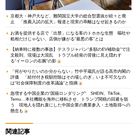
京都大・神戸大など、難関国立大学の総合型選抜が続々と廃
止 「推薦入試の拡大」報道と現実の乖離はなぜ起きるのか
お酒を提供する店で「出禁」になる客のトホホな生態 嘔吐や
粗相だけじゃない、店側が嫌がる“最悪の客”とは
【納車時に複数の事故】テスラジャパン“多額のEV補助金”で注
文殺到、現場は大混乱 トラブル続発の背後に見え隠れす
る“イーロンの右腕”の影
「何がやりたいのか分からない」竹中平蔵氏が語る高市内閣の
評価 「給付付き税額控除はその場しのぎ」いま不可欠なの
は“社会保障制度の改革議論”と指摘
急増する中国企業の“国籍ロンダリング” SHEIN、TikTok、
Temu…本社機能を海外に移転させ、トランプ関税の回避を狙
う 現地人を隠れ蓑にした中国企業の農業参入・土地取得への
懸念も
関連記事