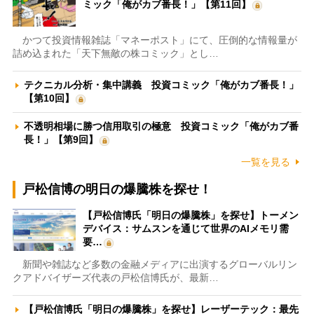
ミック「俺がカブ番長！」【第11回】
かつて投資情報雑誌「マネーポスト」にて、圧倒的な情報量が
詰め込まれた「天下無敵の株コミック」とし…
テクニカル分析・集中講義 投資コミック「俺がカブ番長！」
【第10回】
不透明相場に勝つ信用取引の極意 投資コミック「俺がカブ番
長！」【第9回】
一覧を見る
戸松信博の明日の爆騰株を探せ！
【戸松信博氏「明日の爆騰株」を探せ】トーメン
デバイス：サムスンを通じて世界のAIメモリ需
要…
新聞や雑誌など多数の金融メディアに出演するグローバルリン
クアドバイザーズ代表の戸松信博氏が、最新…
【戸松信博氏「明日の爆騰株」を探せ】レーザーテック：最先