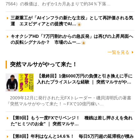
7564）の株価は、わずか1カ月あまりで約34％下落…
三菱重工が「AIインフラの新たな主役」として再評価される気
運 エヌビディアとの提携でAI…
キオクシアHD「7万円割れからの急反発」は再びの上昇局面へ
の反転シグナルか？ 市場のムー…
一覧を見る
突然マルサがやって来た！
【最終回】1億6000万円の負債と引き換えに手に
入れたプライスレスな経験 ｜ 突然マルサがや…
2009年12月に発行された元FXトレーダー・磯貝清明氏の著書
『突然マルサがやって来た！～FXで10億円稼い…
【第9回】もう一度FXでリベンジ！ 種銭は差し押さえを免れ
た”ヒミツのお金” ｜ 突然マルサ…
【第8回】年利はなんと14.6％！ 毎日5万円超の延滞税が積み