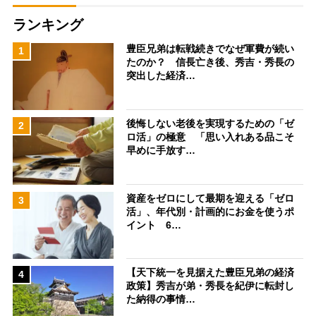
ランキング
豊臣兄弟は転戦続きでなぜ軍費が続い
1
たのか？ 信長亡き後、秀吉・秀長の
突出した経済…
後悔しない老後を実現するための「ゼ
2
ロ活」の極意 「思い入れある品こそ
早めに手放す…
資産をゼロにして最期を迎える「ゼロ
3
活」、年代別・計画的にお金を使うポ
イント 6…
【天下統一を見据えた豊臣兄弟の経済
4
政策】秀吉が弟・秀長を紀伊に転封し
た納得の事情…