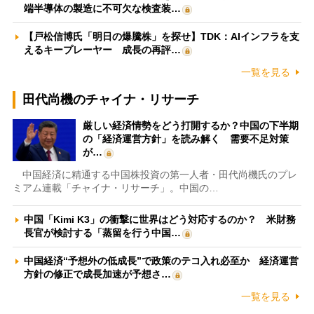
端半導体の製造に不可欠な検査装…
【戸松信博氏「明日の爆騰株」を探せ】TDK：AIインフラを支
えるキープレーヤー 成長の再評…
一覧を見る
田代尚機のチャイナ・リサーチ
厳しい経済情勢をどう打開するか？中国の下半期
の「経済運営方針」を読み解く 需要不足対策
が…
中国経済に精通する中国株投資の第一人者・田代尚機氏のプレ
ミアム連載「チャイナ・リサーチ」。中国の…
中国「Kimi K3」の衝撃に世界はどう対応するのか？ 米財務
長官が検討する「蒸留を行う中国…
中国経済“予想外の低成長”で政策のテコ入れ必至か 経済運営
方針の修正で成長加速が予想さ…
一覧を見る