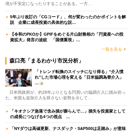
境が不安定になったりすることがある。一方…
5年ぶり改訂の「CGコード」、何が変わったのかポイントを解
説 企業に成長投資の具体的な説…
【令和のPKOか】GPIFをめぐる片山財務相の「円資産への投
資拡大」発言の波紋 「国債重視」…
一覧を見る
森口亮「まるわかり市況分析」
「トレンド転換のスイッチになり得る」“介入慣
れ”した市場心理を変える「日米協調為替介入」
…
日米両政府が、約28年ぶりとなる円買いの協調介入に踏み切っ
た。米国も追加介入を辞さない姿勢を示して…
「キオクシア急落で含み損が膨らんで…」損失を投資家として
の成長につなげる4つの視点 …
「NYダウは高値更新、ナスダック・S&P500は足踏み」が意味