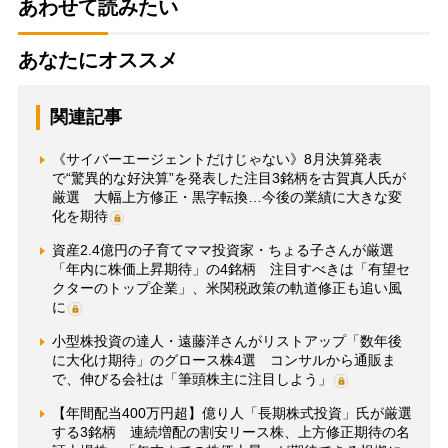
あわせて読みたい
あなたにオススメ
関連記事
《サイバーエージェントだけじゃない》8月決算発表
で“驚異的な好決算”を発表した注目3銘柄を古賀真人氏が
厳選 大幅上方修正・黒字転換…今後の業績に大きな変
化を期待
資産2.4億円の子育てママ投資家・ちょる子さんが厳選
「年内に株価上昇期待」の4銘柄 注目すべきは「有望セ
クターのトップ企業」、米関税政策の軌道修正も追い風
に
小型株投資の達人・遠藤洋さんがリストアップ「数年後
に大化け期待」のグロース株4選 コンサルから通販ま
で、伸びる会社は「筆頭株主に注目しよう」
【年間配当400万円超】億り人「長期株式投資」氏が厳選
する3銘柄 連続増配の割安リース株、上方修正期待の名