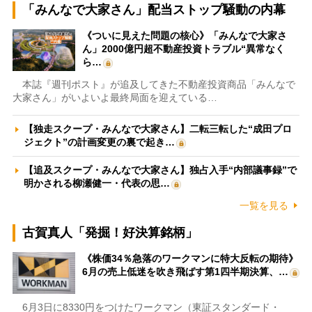
「みんなで大家さん」配当ストップ騒動の内幕
《ついに見えた問題の核心》「みんなで大家さ
ん」2000億円超不動産投資トラブル“異常なく
ら…
本誌『週刊ポスト』が追及してきた不動産投資商品「みんなで
大家さん」がいよいよ最終局面を迎えている…
【独走スクープ・みんなで大家さん】二転三転した“成田プロ
ジェクト”の計画変更の裏で起き…
【追及スクープ・みんなで大家さん】独占入手“内部議事録”で
明かされる柳瀬健一・代表の思…
一覧を見る
古賀真人「発掘！好決算銘柄」
《株価34％急落のワークマンに特大反転の期待》
6月の売上低迷を吹き飛ばす第1四半期決算、…
6月3日に8330円をつけたワークマン（東証スタンダード・