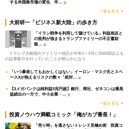
する米国株市場の変化 半…
一覧を見る
大前研一「ビジネス新大陸」の歩き方
「イラン戦争を利用して儲けている」利益相反と
の批判が強まるトランプファミリーの不正蓄財
疑…
トランプ大統領のファミリー信託が今年1～3月に3000回以上も
の証券取引を行っていたことが明らかになり…
「いつ暴発してもおかしくはない」イーロン・マスク氏とスペ
ースXが抱えるリスクの数々「絶対…
【3メガバンクは純利益5兆円超】銀行、商社、ゼネコンは最高
益続出の一方で、中小企業・…
一覧を見る
投資ノウハウ満載コミック「俺がカブ番長！」
「売り時」を逃さないトレンド見極め術 投資コ