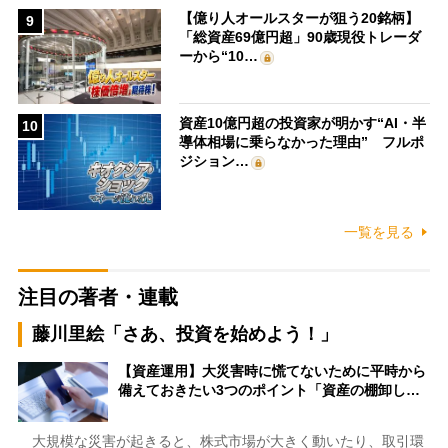
【億り人オールスターが狙う20銘柄】
9
「総資産69億円超」90歳現役トレーダ
ーから“10…
資産10億円超の投資家が明かす“AI・半
10
導体相場に乗らなかった理由” フルポ
ジション…
一覧を見る
注目の著者・連載
藤川里絵「さあ、投資を始めよう！」
【資産運用】大災害時に慌てないために平時から
備えておきたい3つのポイント「資産の棚卸し…
大規模な災害が起きると、株式市場が大きく動いたり、取引環