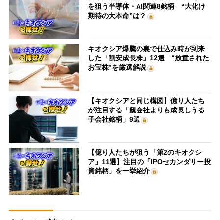
を狙う半導体・AI関連8銘柄 “大化け
期待の大本命”は？
キオクシア爆騰の裏で仕込み時が到来
した「割安成長株」12選 “放置された
お宝株”を厳選解説
【キオクシアと同じ構図】億り人たち
が注目する「親会社よりも成長しうる
子会社銘柄」9選
【億り人たちが狙う「第2のキオクシ
ア」11選】注目の「IPOセカンダリー投
資銘柄」を一挙紹介