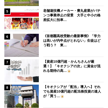
老舗遊技機メーカー・豊丸産業がパチ
5
ンコ事業停止の背景 大手と中小の格
差拡大に拍車…
《首都圏高校受験の最新事情》「学力
6
は高いが内申点がとれない」生徒はど
う戦う？ 東…
【資産10億円超・かんちさんが厳
7
選！】「キオクシアの次」に資金が流
れる期待の高…
【キオクシアが「配当」導入へ】それ
8
でも資産10億円超の配当株投資の達人
が「買う…