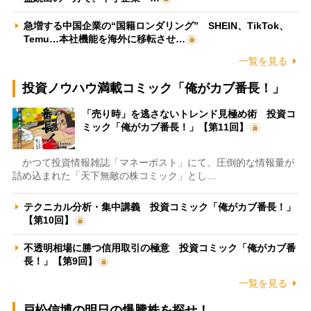
急増する中国企業の“国籍ロンダリング” SHEIN、TikTok、
Temu…本社機能を海外に移転させ…
一覧を見る
投資ノウハウ満載コミック「俺がカブ番長！」
「売り時」を逃さないトレンド見極め術 投資コ
ミック「俺がカブ番長！」【第11回】
かつて投資情報雑誌「マネーポスト」にて、圧倒的な情報量が
詰め込まれた「天下無敵の株コミック」とし…
テクニカル分析・集中講義 投資コミック「俺がカブ番長！」
【第10回】
不透明相場に勝つ信用取引の極意 投資コミック「俺がカブ番
長！」【第9回】
一覧を見る
戸松信博の明日の爆騰株を探せ！