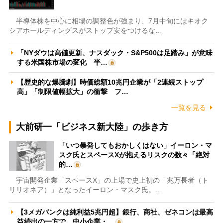
半導体株を中心に相場の調整色が強まり、7月中旬にはキオク
シアホールディングスがストップ安をつけるな…
「NYダウは高値更新、ナスダック・S&P500は足踏み」が意味
する米国株市場の変化 半…
【歴史的な爆騰劇】時価総額10兆円企業が「2連続ストップ
高」「制限値幅拡大」の衝撃 フ…
一覧を見る
大前研一「ビジネス新大陸」の歩き方
「いつ暴発してもおかしくはない」イーロン・マ
スク氏とスペースXが抱えるリスクの数々「絶対
的…
宇宙開発企業「スペースX」の上場で史上初の「兆万長者（ト
リリオネア）」となったイーロン・マスク氏。…
【3メガバンクは純利益5兆円超】銀行、商社、ゼネコンは最高
益続出の一方で、中小企業・…