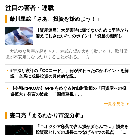
注目の著者・連載
藤川里絵「さあ、投資を始めよう！」
【資産運用】大災害時に慌てないために平時から
備えておきたい3つのポイント「資産の棚卸し…
大規模な災害が起きると、株式市場が大きく動いたり、取引環
境が不安定になったりすることがある。一方…
5年ぶり改訂の「CGコード」、何が変わったのかポイントを解
説 企業に成長投資の具体的な説…
【令和のPKOか】GPIFをめぐる片山財務相の「円資産への投
資拡大」発言の波紋 「国債重視」…
一覧を見る
森口亮「まるわかり市況分析」
「キオクシア急落で含み損が膨らんで…」損失を
投資家としての成長につなげる4つの視点 「…