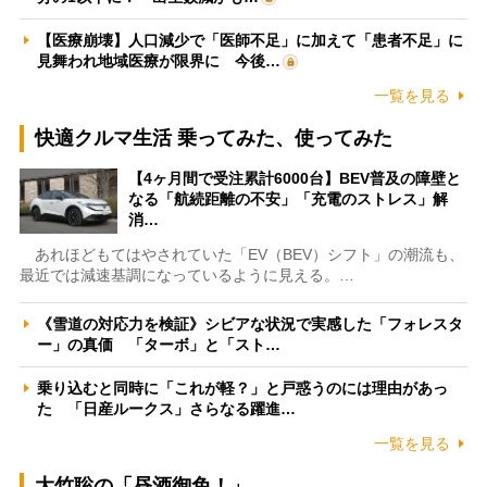
【医療崩壊】人口減少で「医師不足」に加えて「患者不足」に
見舞われ地域医療が限界に 今後…
一覧を見る
快適クルマ生活 乗ってみた、使ってみた
【4ヶ月間で受注累計6000台】BEV普及の障壁と
なる「航続距離の不安」「充電のストレス」解
消…
あれほどもてはやされていた「EV（BEV）シフト」の潮流も、
最近では減速基調になっているように見える。…
《雪道の対応力を検証》シビアな状況で実感した「フォレスタ
ー」の真価 「ターボ」と「スト…
乗り込むと同時に「これが軽？」と戸惑うのには理由があっ
た 「日産ルークス」さらなる躍進…
一覧を見る
大竹聡の「昼酒御免！」