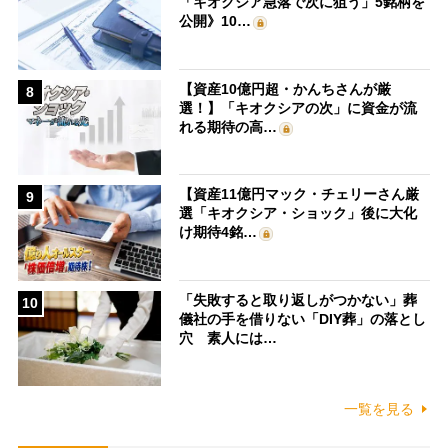
「キオクシア急落で次に狙う」5銘柄を
公開》10…
【資産10億円超・かんちさんが厳
8
選！】「キオクシアの次」に資金が流
れる期待の高…
【資産11億円マック・チェリーさん厳
9
選「キオクシア・ショック」後に大化
け期待4銘…
「失敗すると取り返しがつかない」葬
10
儀社の手を借りない「DIY葬」の落とし
穴 素人には…
一覧を見る