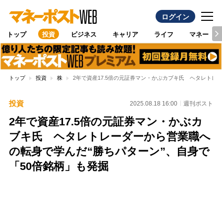
ログイン
トップ
投資
ビジネス
キャリア
ライフ
マネー
トップ
投資
株
2年で資産17.5倍の元証券マン・かぶカブキ氏 ヘタレトレ
投資
2025.08.18 16:00
週刊ポスト
2年で資産17.5倍の元証券マン・かぶカ
ブキ氏 ヘタレトレーダーから営業職へ
の転身で学んだ“勝ちパターン”、自身で
「50倍銘柄」も発掘
Loaded
:
95.43%
/
Unmute