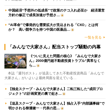
中国経済“予想外の低成長”で政策のテコ入れ必至か 経済運営
方針の修正で成長加速が予想さ…
“AI革命”で爆発的な需要拡大が見込まれる「CXO」とは何
か？ 高い競争力を持つ中国の医薬品…
一覧を見る
「みんなで大家さん」配当ストップ騒動の内幕
《ついに見えた問題の核心》「みんなで大家さ
ん」2000億円超不動産投資トラブル“異常なく
ら…
本誌『週刊ポスト』が追及してきた不動産投資商品「みんなで
大家さん」がいよいよ最終局面を迎えている…
【独走スクープ・みんなで大家さん】二転三転した“成田プロ
ジェクト”の計画変更の裏で起き…
【追及スクープ・みんなで大家さん】独占入手“内部議事録”で
明かされる柳瀬健一・代表の思…