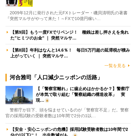
2009年12月に発行された元FXトレーダー・磯貝清明氏の著書
『突然マルサがやって来た！～FXで10億円稼い…
【第9回】もう一度FXでリベンジ！ 種銭は差し押さえを免れ
た”ヒミツのお金” ｜ 突然マルサ…
【第8回】年利はなんと14.6％！ 毎日5万円超の延滞税が積み
上がっていく ｜ 突然マルサ…
一覧を見る
河合雅司「人口減少ニッポンの活路」
【「警察官離れ」に歯止めはかかるか？】警察庁
が本気で取り組む「警察組織の構造改革」 実
現…
警察庁が目下、頭を悩ませているのが「警察官不足」だ。警察
官の採用試験の受験者数は10年間で2分の1以…
【安全・安心ニッポンの危機】採用試験受験者数は10年間で2
分の1以下に！ 出生数減がも…