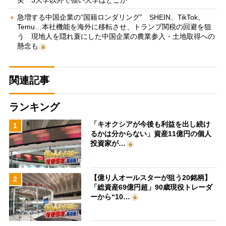
実 3大学以外で強い大学はどこか
急増する中国企業の“国籍ロンダリング” SHEIN、TikTok、
Temu…本社機能を海外に移転させ、トランプ関税の回避を狙
う 現地人を隠れ蓑にした中国企業の農業参入・土地取得への
懸念も
関連記事
ランキング
「キオクシアが今後も利益を出し続け
1
るかは分からない」資産11億円の個人
投資家が…
【億り人オールスターが狙う20銘柄】
2
「総資産69億円超」90歳現役トレーダ
ーから“10…