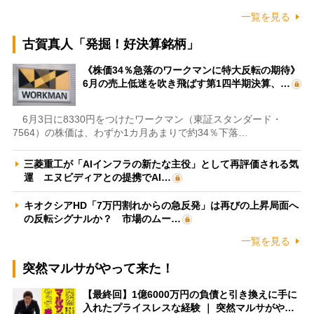
一覧を見る
古賀真人「発掘！好決算銘柄」
《株価34％急落のワークマンに特大反転の期待》
6月の売上低迷を吹き飛ばす第1四半期決算、…
6月3日に8330円をつけたワークマン（東証スタンダード・
7564）の株価は、わずか1カ月あまりで約34％下落…
三菱重工が「AIインフラの新たな主役」として再評価される気
運 エヌビディアとの提携でAI…
キオクシアHD「7万円割れからの急反発」は再びの上昇局面へ
の反転シグナルか？ 市場のムー…
一覧を見る
突然マルサがやって来た！
【最終回】1億6000万円の負債と引き換えに手に
入れたプライスレスな経験 ｜ 突然マルサがや…