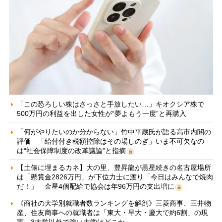
「この恐ろしい株はさっさと手放したい…」キオクシア株で
500万円の利益を出した女性が“夢よもう一度”と再購入
「何がやりたいのか分からない」竹中平蔵氏が語る高市内閣の
評価 「給付付き税額控除はその場しのぎ」いま不可欠なの
は“社会保障制度の改革議論”と指摘
【土俵に埋まるカネ】大の里、豊昇龍が黒星続きの名古屋場所
は「懸賞金2826万円」が下位力士に渡り「今日はみんなで焼肉
だ！」 金星4個配給で協会は年96万円の支出増に
《商社の大学別就職者数ランキングを解剖》三菱商事、三井物
産、住友商事への就職者は「東大・早大・慶大で約6割」の現