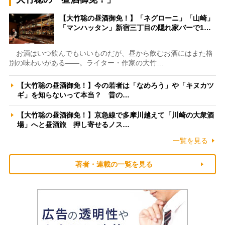
【大竹聡の昼酒御免！】「ネグローニ」「山崎」
「マンハッタン」新宿三丁目の隠れ家バーで1…
お酒はいつ飲んでもいいものだが、昼から飲むお酒にはまた格
別の味わいがある――。ライター・作家の大竹…
【大竹聡の昼酒御免！】今の若者は「なめろう」や「キヌカツ
ギ」を知らないって本当？ 昔の…
【大竹聡の昼酒御免！】京急線で多摩川越えて「川崎の大衆酒
場」へと昼酒旅 押し寄せるノス…
一覧を見る
著者・連載の一覧を見る