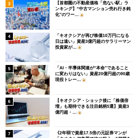
【首都圏の不動産価格「危ない駅」ラ
3
ンキング】“中古マンション売れ行き鈍
化”のワー…
「キオクシアが再び株価10万円になる
4
日は遠い」資産3億円超のサラリーマン
投資家が…
「AI・半導体関連が“本命”であること
5
に変わりはない」資産20億円超の90歳
現役トレー…
【キオクシア・ショック後に「株価倍
6
増」も期待できる注目銘柄5選】資産3
億円超・…
《2年弱で資産17.5倍の元証券マンが
7