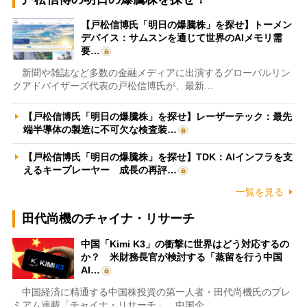
【戸松信博氏「明日の爆騰株」を探せ】トーメン
デバイス：サムスンを通じて世界のAIメモリ需
要…
新聞や雑誌など多数の金融メディアに出演するグローバルリン
クアドバイザーズ代表の戸松信博氏が、最新…
【戸松信博氏「明日の爆騰株」を探せ】レーザーテック：最先
端半導体の製造に不可欠な検査装…
【戸松信博氏「明日の爆騰株」を探せ】TDK：AIインフラを支
えるキープレーヤー 成長の再評…
一覧を見る
田代尚機のチャイナ・リサーチ
中国「Kimi K3」の衝撃に世界はどう対応するの
か？ 米財務長官が検討する「蒸留を行う中国
AI…
中国経済に精通する中国株投資の第一人者・田代尚機氏のプレ
ミアム連載「チャイナ・リサーチ」。中国企…