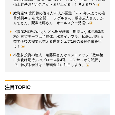
価上昇基調だがここからまだ上がる」と考えるワケ
総資産96億円超の億り人20人が厳選「2025年末までの注
目銘柄40」を大公開！ シゲルさん、桐谷広人さん、か
んちさん、配当太郎さん…オールスター勢揃い
《資産2億円のおけいどん氏が厳選！期待大な成長株3銘
柄》有望テーマは半導体、水道インフラ、猛暑…増収増
益で今後の需要も増える世界シェア1位の優良企業を狙
え！
小型株投資の達人・遠藤洋さんがリストアップ「数年後
に大化け期待」のグロース株4選 コンサルから通販ま
で、伸びる会社は「筆頭株主に注目しよう」
注目TOPIC