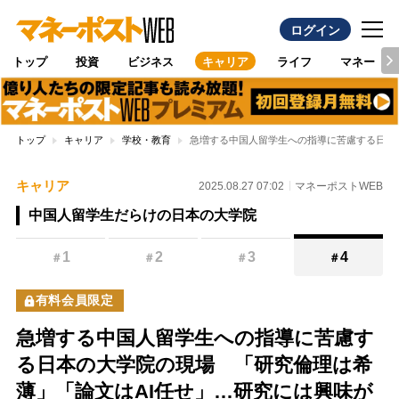
ログイン
トップ
投資
ビジネス
キャリア
ライフ
マネー
トップ
キャリア
学校・教育
急増する中国人留学生への指導に苦慮する日本
キャリア
2025.08.27 07:02
マネーポストWEB
中国人留学生だらけの日本の大学院
1
2
3
4
＃
＃
＃
＃
有料会員限定
急増する中国人留学生への指導に苦慮す
る日本の大学院の現場 「研究倫理は希
薄」「論文はAI任せ」…研究には興味が