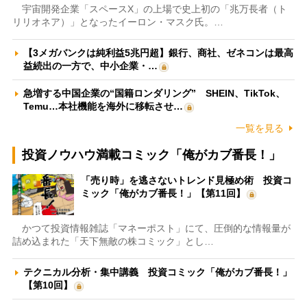
宇宙開発企業「スペースX」の上場で史上初の「兆万長者（ト
リリオネア）」となったイーロン・マスク氏。…
【3メガバンクは純利益5兆円超】銀行、商社、ゼネコンは最高
益続出の一方で、中小企業・…
急増する中国企業の“国籍ロンダリング” SHEIN、TikTok、
Temu…本社機能を海外に移転させ…
一覧を見る
投資ノウハウ満載コミック「俺がカブ番長！」
「売り時」を逃さないトレンド見極め術 投資コ
ミック「俺がカブ番長！」【第11回】
かつて投資情報雑誌「マネーポスト」にて、圧倒的な情報量が
詰め込まれた「天下無敵の株コミック」とし…
テクニカル分析・集中講義 投資コミック「俺がカブ番長！」
【第10回】