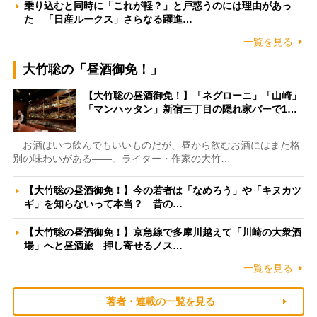
乗り込むと同時に「これが軽？」と戸惑うのには理由があっ
た 「日産ルークス」さらなる躍進…
一覧を見る
大竹聡の「昼酒御免！」
【大竹聡の昼酒御免！】「ネグローニ」「山崎」
「マンハッタン」新宿三丁目の隠れ家バーで1…
お酒はいつ飲んでもいいものだが、昼から飲むお酒にはまた格
別の味わいがある――。ライター・作家の大竹…
【大竹聡の昼酒御免！】今の若者は「なめろう」や「キヌカツ
ギ」を知らないって本当？ 昔の…
【大竹聡の昼酒御免！】京急線で多摩川越えて「川崎の大衆酒
場」へと昼酒旅 押し寄せるノス…
一覧を見る
著者・連載の一覧を見る