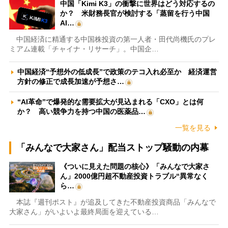
中国「Kimi K3」の衝撃に世界はどう対応するの
か？ 米財務長官が検討する「蒸留を行う中国
AI…
中国経済に精通する中国株投資の第一人者・田代尚機氏のプレ
ミアム連載「チャイナ・リサーチ」。中国企…
中国経済“予想外の低成長”で政策のテコ入れ必至か 経済運営
方針の修正で成長加速が予想さ…
“AI革命”で爆発的な需要拡大が見込まれる「CXO」とは何
か？ 高い競争力を持つ中国の医薬品…
一覧を見る
「みんなで大家さん」配当ストップ騒動の内幕
《ついに見えた問題の核心》「みんなで大家さ
ん」2000億円超不動産投資トラブル“異常なく
ら…
本誌『週刊ポスト』が追及してきた不動産投資商品「みんなで
大家さん」がいよいよ最終局面を迎えている…