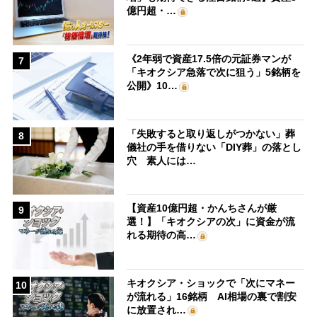
億円超・…
《2年弱で資産17.5倍の元証券マンが
7
「キオクシア急落で次に狙う」5銘柄を
公開》10…
「失敗すると取り返しがつかない」葬
8
儀社の手を借りない「DIY葬」の落とし
穴 素人には…
【資産10億円超・かんちさんが厳
9
選！】「キオクシアの次」に資金が流
れる期待の高…
キオクシア・ショックで「次にマネー
10
が流れる」16銘柄 AI相場の裏で割安
に放置され…