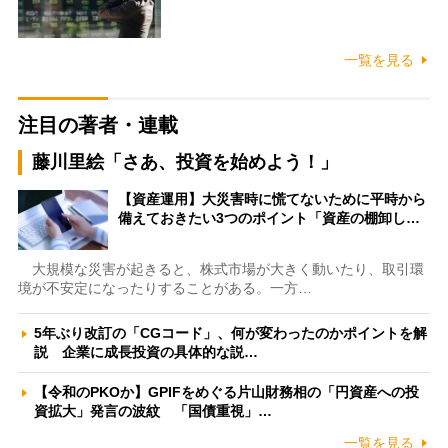
一覧を見る
注目の著者・連載
藤川里絵「さあ、投資を始めよう！」
【資産運用】大災害時に慌てないために平時から
備えておきたい3つのポイント「資産の棚卸し…
大規模な災害が起きると、株式市場が大きく動いたり、取引環
境が不安定になったりすることがある。一方…
5年ぶり改訂の「CGコード」、何が変わったのかポイントを解
説 企業に成長投資の具体的な説…
【令和のPKOか】GPIFをめぐる片山財務相の「円資産への投
資拡大」発言の波紋 「国債重視」…
一覧を見る