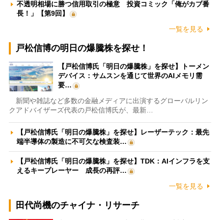
不透明相場に勝つ信用取引の極意 投資コミック「俺がカブ番
長！」【第9回】
一覧を見る
戸松信博の明日の爆騰株を探せ！
【戸松信博氏「明日の爆騰株」を探せ】トーメン
デバイス：サムスンを通じて世界のAIメモリ需
要…
新聞や雑誌など多数の金融メディアに出演するグローバルリン
クアドバイザーズ代表の戸松信博氏が、最新…
【戸松信博氏「明日の爆騰株」を探せ】レーザーテック：最先
端半導体の製造に不可欠な検査装…
【戸松信博氏「明日の爆騰株」を探せ】TDK：AIインフラを支
えるキープレーヤー 成長の再評…
一覧を見る
田代尚機のチャイナ・リサーチ