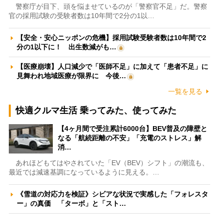
警察庁が目下、頭を悩ませているのが「警察官不足」だ。警察
官の採用試験の受験者数は10年間で2分の1以…
【安全・安心ニッポンの危機】採用試験受験者数は10年間で2
分の1以下に！ 出生数減がも…
【医療崩壊】人口減少で「医師不足」に加えて「患者不足」に
見舞われ地域医療が限界に 今後…
一覧を見る
快適クルマ生活 乗ってみた、使ってみた
【4ヶ月間で受注累計6000台】BEV普及の障壁と
なる「航続距離の不安」「充電のストレス」解
消…
あれほどもてはやされていた「EV（BEV）シフト」の潮流も、
最近では減速基調になっているように見える。…
《雪道の対応力を検証》シビアな状況で実感した「フォレスタ
ー」の真価 「ターボ」と「スト…