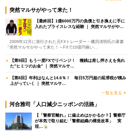
突然マルサがやって来た！
【最終回】1億6000万円の負債と引き換えに手に
入れたプライスレスな経験 ｜ 突然マルサがや…
2009年12月に発行された元FXトレーダー・磯貝清明氏の著書
『突然マルサがやって来た！～FXで10億円稼い…
【第9回】もう一度FXでリベンジ！ 種銭は差し押さえを免れ
た”ヒミツのお金” ｜ 突然マルサ…
【第8回】年利はなんと14.6％！ 毎日5万円超の延滞税が積み
上がっていく ｜ 突然マルサ…
一覧を見る
河合雅司「人口減少ニッポンの活路」
【「警察官離れ」に歯止めはかかるか？】警察庁
が本気で取り組む「警察組織の構造改革」 実
現…