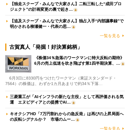
【独走スクープ・みんなで大家さん】二転三転した“成田プロ
ジェクト”の計画変更の裏で起き…
【追及スクープ・みんなで大家さん】独占入手“内部議事録”で
明かされる柳瀬健一・代表の思…
一覧を見る
古賀真人「発掘！好決算銘柄」
《株価34％急落のワークマンに特大反転の期待》
6月の売上低迷を吹き飛ばす第1四半期決算、…
6月3日に8330円をつけたワークマン（東証スタンダード・
7564）の株価は、わずか1カ月あまりで約34％下落…
三菱重工が「AIインフラの新たな主役」として再評価される気
運 エヌビディアとの提携でAI…
キオクシアHD「7万円割れからの急反発」は再びの上昇局面へ
の反転シグナルか？ 市場のムー…
一覧を見る