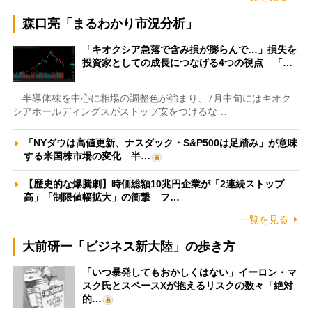
森口亮「まるわかり市況分析」
「キオクシア急落で含み損が膨らんで…」損失を
投資家としての成長につなげる4つの視点 「…
半導体株を中心に相場の調整色が強まり、7月中旬にはキオク
シアホールディングスがストップ安をつけるな…
「NYダウは高値更新、ナスダック・S&P500は足踏み」が意味
する米国株市場の変化 半…
【歴史的な爆騰劇】時価総額10兆円企業が「2連続ストップ
高」「制限値幅拡大」の衝撃 フ…
一覧を見る
大前研一「ビジネス新大陸」の歩き方
「いつ暴発してもおかしくはない」イーロン・マ
スク氏とスペースXが抱えるリスクの数々「絶対
的…