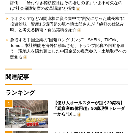
評価 「給付付き税額控除はその場しのぎ」いま不可欠なの
は“社会保障制度の改革議論”と指摘
キオクシアなどAI関連株に資金集中で“割安になった成長株”に
投資妙味 資産1.5億円超の坂本慎太郎さんが「絶好の仕込み
時」と考える防衛・食品銘柄を紹介
急増する中国企業の“国籍ロンダリング” SHEIN、TikTok、
Temu…本社機能を海外に移転させ、トランプ関税の回避を狙
う 現地人を隠れ蓑にした中国企業の農業参入・土地取得への
懸念も
関連記事
ランキング
【億り人オールスターが狙う20銘柄】
1
「総資産69億円超」90歳現役トレーダ
ーから“10…