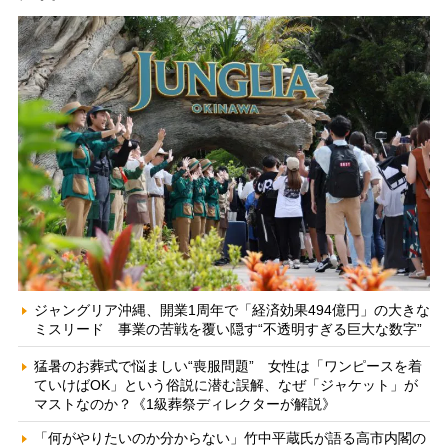
ジャングリア沖縄、開業1周年で「経済効果494億円」の大きな
ミスリード 事業の苦戦を覆い隠す“不透明すぎる巨大な数字”
猛暑のお葬式で悩ましい“喪服問題” 女性は「ワンピースを着
ていけばOK」という俗説に潜む誤解、なぜ「ジャケット」が
マストなのか？《1級葬祭ディレクターが解説》
「何がやりたいのか分からない」竹中平蔵氏が語る高市内閣の