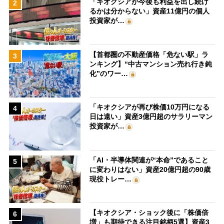
「キオクシアが今後も利益を出し続け
2
るかは分からない」資産11億円の個人
投資家が…
【首都圏の不動産価格「危ない駅」ラ
3
ンキング】“中古マンション売れ行き鈍
化”のワー…
「キオクシアが再び株価10万円になる
4
日は遠い」資産3億円超のサラリーマン
投資家が…
「AI・半導体関連が“本命”であること
5
に変わりはない」資産20億円超の90歳
現役トレー…
【キオクシア・ショック後に「株価倍
6
増」も期待できる注目銘柄5選】資産3