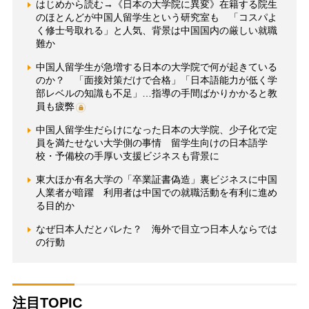
はじめから読む→《日本の大学院に異変》在籍する院生
のほとんどが中国人留学生という研究室も 「コスパよ
く修士号取れる」と人気、背景は中国国内の厳しい就職
難か
中国人留学生が急増する日本の大学院で何が起きている
のか？ 「面接対策だけで合格」「日本語能力が低く学
部レベルの知識も不足」…指導の手間ばかりかかると教
員も疲弊
中国人留学生だらけになった日本の大学院、少子化で定
員を満たせない大学側の事情 留学生向けの日本語学
校・予備校の手厚い支援ビジネスも背景に
東大ほか有名大学の「卒業証書偽造」裏ビジネスに中国
人業者が暗躍 利用者は中国での就職活動を有利に進め
る目的か
なぜ日本人だとバレた？ 海外で目立つ日本人ならでは
の行動
注目TOPIC