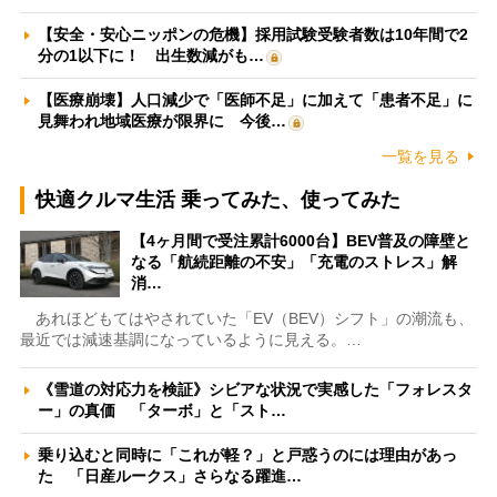
【安全・安心ニッポンの危機】採用試験受験者数は10年間で2
分の1以下に！ 出生数減がも…
【医療崩壊】人口減少で「医師不足」に加えて「患者不足」に
見舞われ地域医療が限界に 今後…
一覧を見る
快適クルマ生活 乗ってみた、使ってみた
【4ヶ月間で受注累計6000台】BEV普及の障壁と
なる「航続距離の不安」「充電のストレス」解
消…
あれほどもてはやされていた「EV（BEV）シフト」の潮流も、
最近では減速基調になっているように見える。…
《雪道の対応力を検証》シビアな状況で実感した「フォレスタ
ー」の真価 「ターボ」と「スト…
乗り込むと同時に「これが軽？」と戸惑うのには理由があっ
た 「日産ルークス」さらなる躍進…