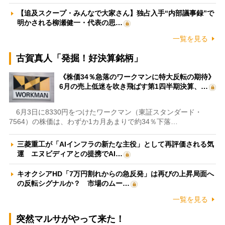
【追及スクープ・みんなで大家さん】独占入手“内部議事録”で
明かされる柳瀬健一・代表の思…
一覧を見る
古賀真人「発掘！好決算銘柄」
《株価34％急落のワークマンに特大反転の期待》
6月の売上低迷を吹き飛ばす第1四半期決算、…
6月3日に8330円をつけたワークマン（東証スタンダード・
7564）の株価は、わずか1カ月あまりで約34％下落…
三菱重工が「AIインフラの新たな主役」として再評価される気
運 エヌビディアとの提携でAI…
キオクシアHD「7万円割れからの急反発」は再びの上昇局面へ
の反転シグナルか？ 市場のムー…
一覧を見る
突然マルサがやって来た！