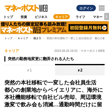
ログイン
トップ
投資
ビジネス
キャリア
ライフ
マネー
トップ
キャリア
働き方
突然の本社移転で一変した会社員生活 都心の創業
キャリア
2025.08.26 16:02
マネーポストWEB
突然の勤務地変更に翻弄される人たち
1
2
＃
＃
突然の本社移転で一変した会社員生活
都心の創業地からベイエリアに、海外に
本社機能移転で自社ビル売却、周辺環境
激変で飲み会も消滅…通勤時間だけに留