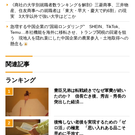
《商社の大学別就職者数ランキングを解剖》三菱商事、三井物
産、住友商事への就職者は「東大・早大・慶大で約6割」の現
実 3大学以外で強い大学はどこか
急増する中国企業の“国籍ロンダリング” SHEIN、TikTok、
Temu…本社機能を海外に移転させ、トランプ関税の回避を狙
う 現地人を隠れ蓑にした中国企業の農業参入・土地取得への
懸念も
関連記事
ランキング
豊臣兄弟は転戦続きでなぜ軍費が続い
1
たのか？ 信長亡き後、秀吉・秀長の
突出した経済…
後悔しない老後を実現するための「ゼ
2
ロ活」の極意 「思い入れある品こそ
早めに手放す…