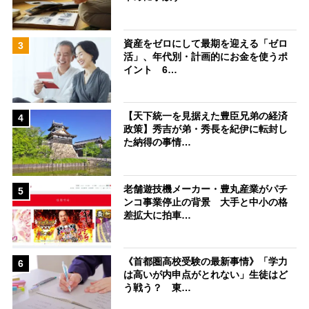
資産をゼロにして最期を迎える「ゼロ
3
活」、年代別・計画的にお金を使うポ
イント 6…
【天下統一を見据えた豊臣兄弟の経済
4
政策】秀吉が弟・秀長を紀伊に転封し
た納得の事情…
老舗遊技機メーカー・豊丸産業がパチ
5
ンコ事業停止の背景 大手と中小の格
差拡大に拍車…
《首都圏高校受験の最新事情》「学力
6
は高いが内申点がとれない」生徒はど
う戦う？ 東…