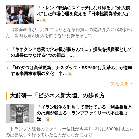
「トレンド転換のスイッチになり得る」“介入慣
れ”した市場心理を変える「日米協調為替介入」
…
日米両政府が、約28年ぶりとなる円買いの協調介入に踏み切っ
た。米国も追加介入を辞さない姿勢を示して…
「キオクシア急落で含み損が膨らんで…」損失を投資家として
の成長につなげる4つの視点 …
「NYダウは高値更新、ナスダック・S&P500は足踏み」が意味
する米国株市場の変化 半…
一覧を見る
大前研一「ビジネス新大陸」の歩き方
「イラン戦争を利用して儲けている」利益相反と
の批判が強まるトランプファミリーの不正蓄財
疑…
トランプ大統領のファミリー信託が今年1～3月に3000回以上も
の証券取引を行っていたことが明らかになり…