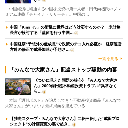
中国経済に精通する中国株投資の第一人者・田代尚機氏のプレ
ミアム連載「チャイナ・リサーチ」。中国の…
中国「Kimi K3」の衝撃に世界はどう対応するのか？ 米財務
長官が検討する「蒸留を行う中国…
中国経済“予想外の低成長”で政策のテコ入れ必至か 経済運営
方針の修正で成長加速が予想さ…
一覧を見る
「みんなで大家さん」配当ストップ騒動の内幕
《ついに見えた問題の核心》「みんなで大家さ
ん」2000億円超不動産投資トラブル“異常なく
ら…
本誌『週刊ポスト』が追及してきた不動産投資商品「みんなで
大家さん」がいよいよ最終局面を迎えている…
【独走スクープ・みんなで大家さん】二転三転した“成田プロ
ジェクト”の計画変更の裏で起き…