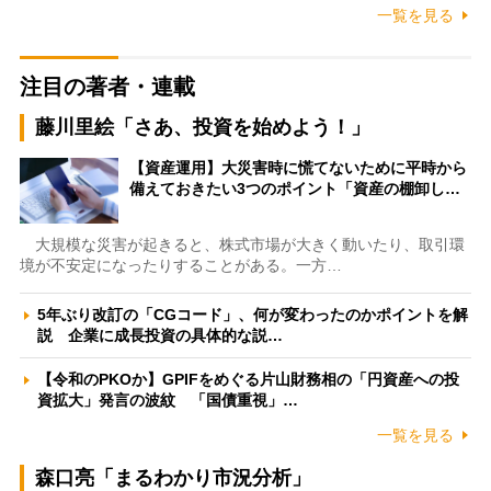
一覧を見る
注目の著者・連載
藤川里絵「さあ、投資を始めよう！」
【資産運用】大災害時に慌てないために平時から
備えておきたい3つのポイント「資産の棚卸し…
大規模な災害が起きると、株式市場が大きく動いたり、取引環
境が不安定になったりすることがある。一方…
5年ぶり改訂の「CGコード」、何が変わったのかポイントを解
説 企業に成長投資の具体的な説…
【令和のPKOか】GPIFをめぐる片山財務相の「円資産への投
資拡大」発言の波紋 「国債重視」…
一覧を見る
森口亮「まるわかり市況分析」