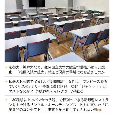
京都大・神戸大など、難関国立大学の総合型選抜が続々と廃
止 「推薦入試の拡大」報道と現実の乖離はなぜ起きるのか
猛暑のお葬式で悩ましい“喪服問題” 女性は「ワンピースを着
ていけばOK」という俗説に潜む誤解、なぜ「ジャケット」が
マストなのか？《1級葬祭ディレクターが解説》
「30種類以上のパン食べ放題」で行列のできる新形態レストラ
ンを手掛けるサンマルクホールディングス 同社に聞いた「店
舗展開のコンセプト」、事業を多角化してもぶれない軸