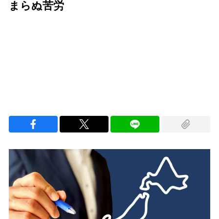
まらぬ苦労
Loaded
:
97.10%
/
Unmute