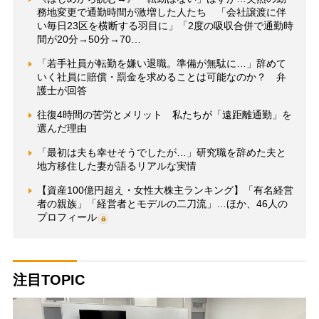
務地変更で通勤時間が激増した人たち 「会社譲渡に伴
い毎日23区を横断する羽目に」「2度の吸収合併で通勤時
間が20分→50分→70…
「若手社員が転勤を嫌い退職。準備が無駄に…」辞めて
いく社員に賠償・罰金を求めることは可能なのか？ 弁
護士が回答
往復4時間の苦労とメリット 私たちが「遠距離通勤」を
選んだ理由
「最初は夫も幸せそうでしたが…」研究職を辞めた夫と
地方移住した妻が語るリアルな実情
【資産100億円超え・女性大株主ランキング】「有名経営
者の親族」「経営者とモデルの二刀流」…ほか、46人の
プロフィール
注目TOPIC