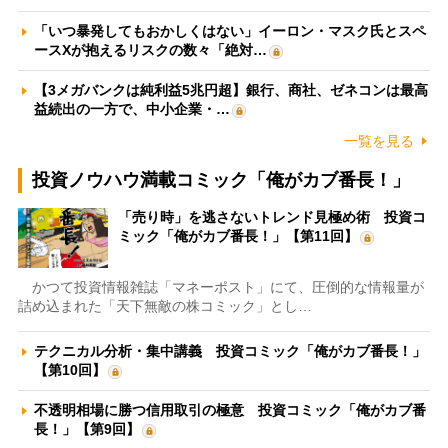
「いつ暴発してもおかしくはない」イーロン・マスク氏とスペ
ースXが抱えるリスクの数々「絶対…
【3メガバンクは純利益5兆円超】銀行、商社、ゼネコンは最高
益続出の一方で、中小企業・…
一覧を見る
投資ノウハウ満載コミック「俺がカブ番長！」
「売り時」を逃さないトレンド見極め術 投資コ
ミック「俺がカブ番長！」【第11回】
かつて投資情報雑誌「マネーポスト」にて、圧倒的な情報量が
詰め込まれた「天下無敵の株コミック」とし…
テクニカル分析・集中講義 投資コミック「俺がカブ番長！」
【第10回】
不透明相場に勝つ信用取引の極意 投資コミック「俺がカブ番
長！」【第9回】