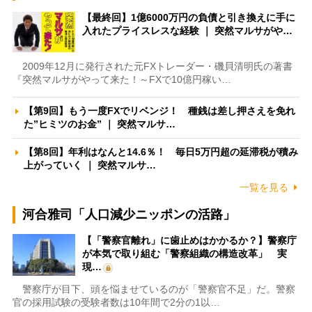
【最終回】1億6000万円の負債と引き換えに手に
入れたプライスレスな経験 ｜ 突然マルサがや…
2009年12月に発行された元FXトレーダー・磯貝清明氏の著書
『突然マルサがやって来た！～FXで10億円稼い…
【第9回】もう一度FXでリベンジ！ 種銭は差し押さえを免れ
た”ヒミツのお金” ｜ 突然マルサ…
【第8回】年利はなんと14.6％！ 毎日5万円超の延滞税が積み
上がっていく ｜ 突然マルサ…
一覧を見る
河合雅司「人口減少ニッポンの活路」
【「警察官離れ」に歯止めはかかるか？】警察庁
が本気で取り組む「警察組織の構造改革」 実
現…
警察庁が目下、頭を悩ませているのが「警察官不足」だ。警察
官の採用試験の受験者数は10年間で2分の1以…