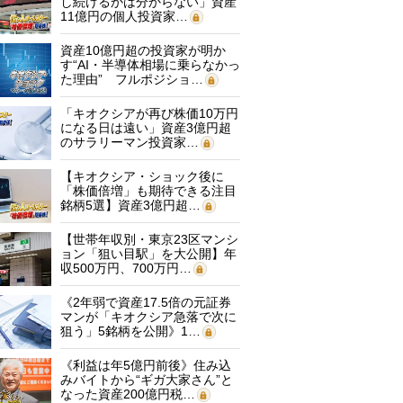
し続けるかは分からない」資産
11億円の個人投資家…
資産10億円超の投資家が明か
す“AI・半導体相場に乗らなかっ
た理由” フルポジショ…
「キオクシアが再び株価10万円
になる日は遠い」資産3億円超
のサラリーマン投資家…
【キオクシア・ショック後に
「株価倍増」も期待できる注目
銘柄5選】資産3億円超…
【世帯年収別・東京23区マンシ
ョン「狙い目駅」を大公開】年
収500万円、700万円…
《2年弱で資産17.5倍の元証券
マンが「キオクシア急落で次に
狙う」5銘柄を公開》1…
《利益は年5億円前後》住み込
みバイトから“ギガ大家さん”と
なった資産200億円税…