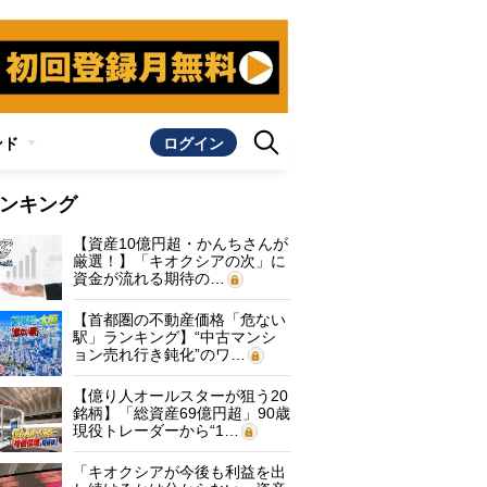
ンド
ログイン
ンキング
【資産10億円超・かんちさんが
厳選！】「キオクシアの次」に
資金が流れる期待の…
【首都圏の不動産価格「危ない
駅」ランキング】“中古マンシ
ョン売れ行き鈍化”のワ…
【億り人オールスターが狙う20
銘柄】「総資産69億円超」90歳
現役トレーダーから“1…
「キオクシアが今後も利益を出