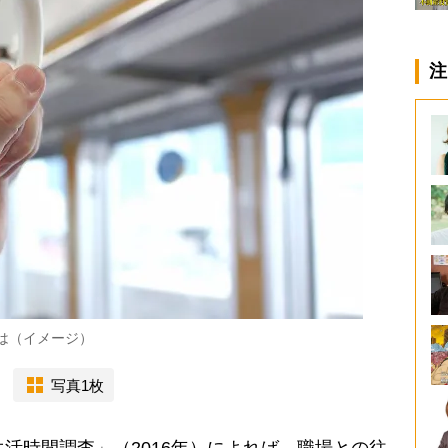
注
は（イメージ）
写真1枚