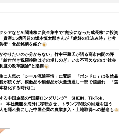
クシアなどAI関連株に資金集中で“割安になった成長株”に投資
 資産1.5億円超の坂本慎太郎さんが「絶好の仕込み時」と考
防衛・食品銘柄を紹介
がやりたいのか分からない」竹中平蔵氏が語る高市内閣の評
「給付付き税額控除はその場しのぎ」いま不可欠なのは“社会
制度の改革議論”と指摘
生に人気の「シール流通事情」に変調 「ボンドロ」は依然品
態が続くが、模倣品や類似品が大量流通し一部で値崩れ 「選
本格化する時代に」
する中国企業の“国籍ロンダリング” SHEIN、TikTok、
mu…本社機能を海外に移転させ、トランプ関税の回避を狙う
人を隠れ蓑にした中国企業の農業参入・土地取得への懸念も