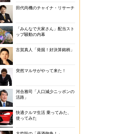
田代尚機のチャイナ・リサーチ
「みんなで大家さん」配当スト
ップ騒動の内幕
古賀真人「発掘！好決算銘柄」
突然マルサがやって来た！
河合雅司「人口減少ニッポンの
活路」
快適クルマ生活 乗ってみた、
使ってみた
大竹聡の「昼酒御免！」