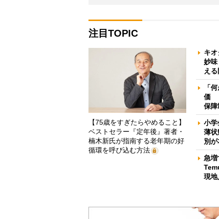
注目TOPIC
キオ
妙味
える
「何
価 
保障
【75歳をすぎたらやめること】
小学
ベストセラー『定年後』著者・
薄状
楠木新氏が指南する老年期の好
別が
循環を呼び込む方法
急増
Te
現地