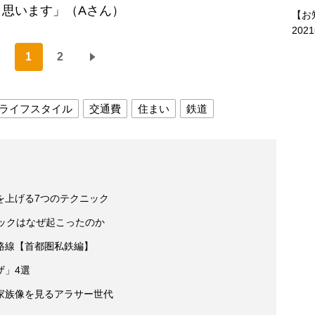
思います」（Aさん）
【お
202
1
2
ライフスタイル
交通費
住まい
鉄道
を上げる7つのテクニック
ックはなぜ起こったのか
路線【首都圏私鉄編】
ザ」4選
家族像を見るアラサー世代