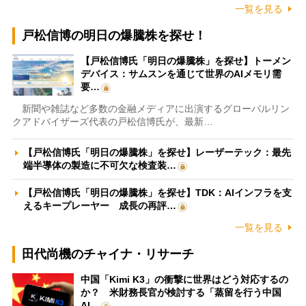
一覧を見る
戸松信博の明日の爆騰株を探せ！
【戸松信博氏「明日の爆騰株」を探せ】トーメン
デバイス：サムスンを通じて世界のAIメモリ需
要…
新聞や雑誌など多数の金融メディアに出演するグローバルリン
クアドバイザーズ代表の戸松信博氏が、最新…
【戸松信博氏「明日の爆騰株」を探せ】レーザーテック：最先
端半導体の製造に不可欠な検査装…
【戸松信博氏「明日の爆騰株」を探せ】TDK：AIインフラを支
えるキープレーヤー 成長の再評…
一覧を見る
田代尚機のチャイナ・リサーチ
中国「Kimi K3」の衝撃に世界はどう対応するの
か？ 米財務長官が検討する「蒸留を行う中国
AI…