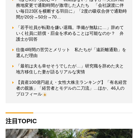
務地変更で通勤時間が激増した人たち 「会社譲渡に伴
い毎日23区を横断する羽目に」「2度の吸収合併で通勤時
間が20分→50分→70…
「若手社員が転勤を嫌い退職。準備が無駄に…」辞めて
いく社員に賠償・罰金を求めることは可能なのか？ 弁
護士が回答
往復4時間の苦労とメリット 私たちが「遠距離通勤」を
選んだ理由
「最初は夫も幸せそうでしたが…」研究職を辞めた夫と
地方移住した妻が語るリアルな実情
【資産100億円超え・女性大株主ランキング】「有名経営
者の親族」「経営者とモデルの二刀流」…ほか、46人の
プロフィール
注目TOPIC