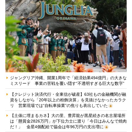
ジャングリア沖縄、開業1周年で「経済効果494億円」の大きな
ミスリード 事業の苦戦を覆い隠す“不透明すぎる巨大な数字”
【クレジット決済代行・全東信が破産】63社もの金融機関が融
資をしながら「20年以上の粉飾決算」を見抜けなかったカラク
リ 営業現場では“自転車操業”の焦りも表出していた
【土俵に埋まるカネ】大の里、豊昇龍が黒星続きの名古屋場所
は「懸賞金2826万円」が下位力士に渡り「今日はみんなで焼肉
だ！」 金星4個配給で協会は年96万円の支出増に