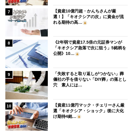
【資産10億円超・かんちさんが厳
7
選！】「キオクシアの次」に資金が流
れる期待の高…
《2年弱で資産17.5倍の元証券マンが
8
「キオクシア急落で次に狙う」5銘柄を
公開》10…
「失敗すると取り返しがつかない」葬
9
儀社の手を借りない「DIY葬」の落とし
穴 素人には…
【資産11億円マック・チェリーさん厳
10
選「キオクシア・ショック」後に大化
け期待4銘…