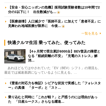
【安全・安心ニッポンの危機】採用試験受験者数は10年間で2
分の1以下に！ 出生数減がも…
【医療崩壊】人口減少で「医師不足」に加えて「患者不足」に
見舞われ地域医療が限界に 今後…
一覧を見る
快適クルマ生活 乗ってみた、使ってみた
【4ヶ月間で受注累計6000台】BEV普及の障壁と
なる「航続距離の不安」「充電のストレス」解
消…
あれほどもてはやされていた「EV（BEV）シフト」の潮流も、
最近では減速基調になっているように見える。…
《雪道の対応力を検証》シビアな状況で実感した「フォレスタ
ー」の真価 「ターボ」と「スト…
乗り込むと同時に「これが軽？」と戸惑うのには理由があっ
た 「日産ルークス」さらなる躍進…