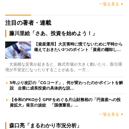
一覧を見る
注目の著者・連載
藤川里絵「さあ、投資を始めよう！」
【資産運用】大災害時に慌てないために平時から
備えておきたい3つのポイント「資産の棚卸し…
大規模な災害が起きると、株式市場が大きく動いたり、取引環
境が不安定になったりすることがある。一方…
5年ぶり改訂の「CGコード」、何が変わったのかポイントを解
説 企業に成長投資の具体的な説…
【令和のPKOか】GPIFをめぐる片山財務相の「円資産への投
資拡大」発言の波紋 「国債重視」…
一覧を見る
森口亮「まるわかり市況分析」