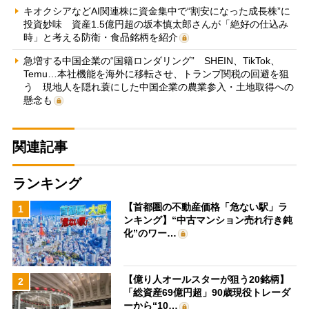
キオクシアなどAI関連株に資金集中で“割安になった成長株”に
投資妙味 資産1.5億円超の坂本慎太郎さんが「絶好の仕込み
時」と考える防衛・食品銘柄を紹介
急増する中国企業の“国籍ロンダリング” SHEIN、TikTok、
Temu…本社機能を海外に移転させ、トランプ関税の回避を狙
う 現地人を隠れ蓑にした中国企業の農業参入・土地取得への
懸念も
関連記事
ランキング
【首都圏の不動産価格「危ない駅」ラ
1
ンキング】“中古マンション売れ行き鈍
化”のワー…
【億り人オールスターが狙う20銘柄】
2
「総資産69億円超」90歳現役トレーダ
ーから“10…