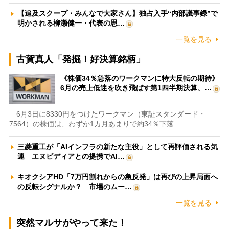
【追及スクープ・みんなで大家さん】独占入手“内部議事録”で
明かされる柳瀬健一・代表の思…
一覧を見る
古賀真人「発掘！好決算銘柄」
《株価34％急落のワークマンに特大反転の期待》
6月の売上低迷を吹き飛ばす第1四半期決算、…
6月3日に8330円をつけたワークマン（東証スタンダード・
7564）の株価は、わずか1カ月あまりで約34％下落…
三菱重工が「AIインフラの新たな主役」として再評価される気
運 エヌビディアとの提携でAI…
キオクシアHD「7万円割れからの急反発」は再びの上昇局面へ
の反転シグナルか？ 市場のムー…
一覧を見る
突然マルサがやって来た！