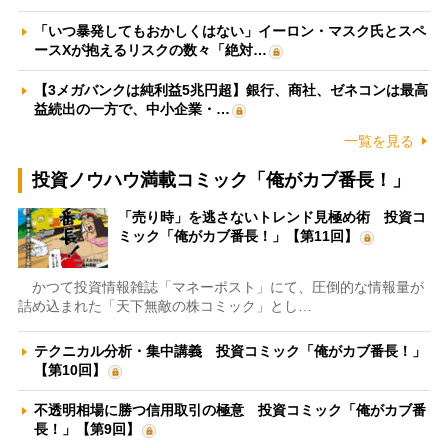
「いつ暴発してもおかしくはない」イーロン・マスク氏とスペ
ースXが抱えるリスクの数々「絶対…
【3メガバンクは純利益5兆円超】銀行、商社、ゼネコンは最高
益続出の一方で、中小企業・…
一覧を見る
投資ノウハウ満載コミック「俺がカブ番長！」
「売り時」を逃さないトレンド見極め術 投資コ
ミック「俺がカブ番長！」【第11回】
かつて投資情報雑誌「マネーポスト」にて、圧倒的な情報量が
詰め込まれた「天下無敵の株コミック」とし…
テクニカル分析・集中講義 投資コミック「俺がカブ番長！」
【第10回】
不透明相場に勝つ信用取引の極意 投資コミック「俺がカブ番
長！」【第9回】