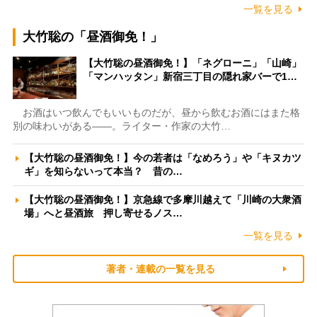
一覧を見る
大竹聡の「昼酒御免！」
【大竹聡の昼酒御免！】「ネグローニ」「山崎」
「マンハッタン」新宿三丁目の隠れ家バーで1…
お酒はいつ飲んでもいいものだが、昼から飲むお酒にはまた格
別の味わいがある――。ライター・作家の大竹…
【大竹聡の昼酒御免！】今の若者は「なめろう」や「キヌカツ
ギ」を知らないって本当？ 昔の…
【大竹聡の昼酒御免！】京急線で多摩川越えて「川崎の大衆酒
場」へと昼酒旅 押し寄せるノス…
一覧を見る
著者・連載の一覧を見る