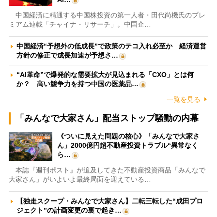
中国経済に精通する中国株投資の第一人者・田代尚機氏のプレ
ミアム連載「チャイナ・リサーチ」。中国企…
中国経済“予想外の低成長”で政策のテコ入れ必至か 経済運営
方針の修正で成長加速が予想さ…
“AI革命”で爆発的な需要拡大が見込まれる「CXO」とは何
か？ 高い競争力を持つ中国の医薬品…
一覧を見る
「みんなで大家さん」配当ストップ騒動の内幕
《ついに見えた問題の核心》「みんなで大家さ
ん」2000億円超不動産投資トラブル“異常なく
ら…
本誌『週刊ポスト』が追及してきた不動産投資商品「みんなで
大家さん」がいよいよ最終局面を迎えている…
【独走スクープ・みんなで大家さん】二転三転した“成田プロ
ジェクト”の計画変更の裏で起き…