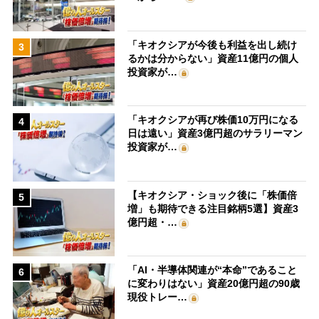
「キオクシアが今後も利益を出し続け
3
るかは分からない」資産11億円の個人
投資家が…
「キオクシアが再び株価10万円になる
4
日は遠い」資産3億円超のサラリーマン
投資家が…
【キオクシア・ショック後に「株価倍
5
増」も期待できる注目銘柄5選】資産3
億円超・…
「AI・半導体関連が“本命”であること
6
に変わりはない」資産20億円超の90歳
現役トレー…