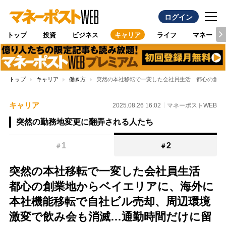
ログイン
トップ
投資
ビジネス
キャリア
ライフ
マネー
トップ
キャリア
働き方
突然の本社移転で一変した会社員生活 都心の創業
キャリア
2025.08.26 16:02
マネーポストWEB
突然の勤務地変更に翻弄される人たち
1
2
＃
＃
突然の本社移転で一変した会社員生活
都心の創業地からベイエリアに、海外に
本社機能移転で自社ビル売却、周辺環境
激変で飲み会も消滅…通勤時間だけに留