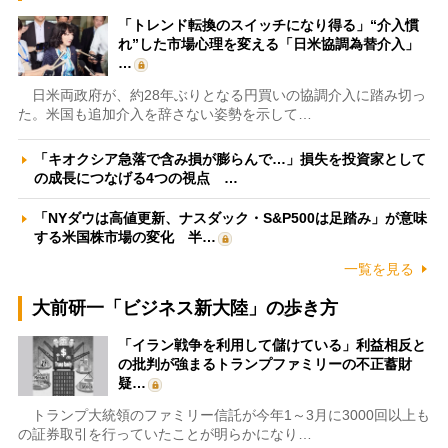
「トレンド転換のスイッチになり得る」“介入慣
れ”した市場心理を変える「日米協調為替介入」
…
日米両政府が、約28年ぶりとなる円買いの協調介入に踏み切っ
た。米国も追加介入を辞さない姿勢を示して…
「キオクシア急落で含み損が膨らんで…」損失を投資家として
の成長につなげる4つの視点 …
「NYダウは高値更新、ナスダック・S&P500は足踏み」が意味
する米国株市場の変化 半…
一覧を見る
大前研一「ビジネス新大陸」の歩き方
「イラン戦争を利用して儲けている」利益相反と
の批判が強まるトランプファミリーの不正蓄財
疑…
トランプ大統領のファミリー信託が今年1～3月に3000回以上も
の証券取引を行っていたことが明らかになり…