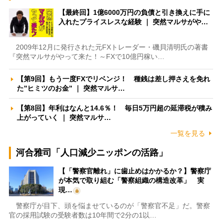
【最終回】1億6000万円の負債と引き換えに手に
入れたプライスレスな経験 ｜ 突然マルサがや…
2009年12月に発行された元FXトレーダー・磯貝清明氏の著書
『突然マルサがやって来た！～FXで10億円稼い…
【第9回】もう一度FXでリベンジ！ 種銭は差し押さえを免れ
た”ヒミツのお金” ｜ 突然マルサ…
【第8回】年利はなんと14.6％！ 毎日5万円超の延滞税が積み
上がっていく ｜ 突然マルサ…
一覧を見る
河合雅司「人口減少ニッポンの活路」
【「警察官離れ」に歯止めはかかるか？】警察庁
が本気で取り組む「警察組織の構造改革」 実
現…
警察庁が目下、頭を悩ませているのが「警察官不足」だ。警察
官の採用試験の受験者数は10年間で2分の1以…