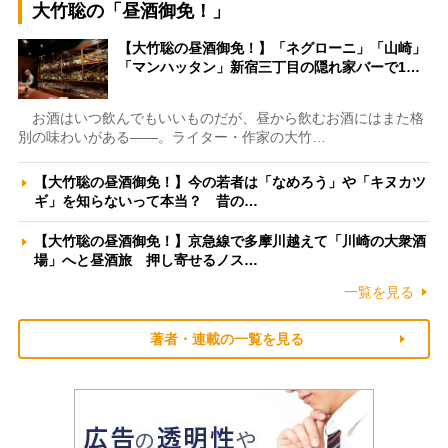
大竹聡の「昼酒御免！」
【大竹聡の昼酒御免！】「ネグローニ」「山崎」
「マンハッタン」新宿三丁目の隠れ家バーで1…
お酒はいつ飲んでもいいものだが、昼から飲むお酒にはまた格
別の味わいがある――。ライター・作家の大竹…
【大竹聡の昼酒御免！】今の若者は「なめろう」や「キヌカツ
ギ」を知らないって本当？ 昔の…
【大竹聡の昼酒御免！】京急線で多摩川越えて「川崎の大衆酒
場」へと昼酒旅 押し寄せるノス…
一覧を見る
著者・連載の一覧を見る