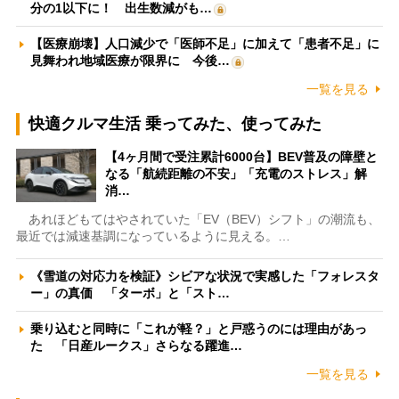
分の1以下に！ 出生数減がも…
【医療崩壊】人口減少で「医師不足」に加えて「患者不足」に
見舞われ地域医療が限界に 今後…
一覧を見る
快適クルマ生活 乗ってみた、使ってみた
【4ヶ月間で受注累計6000台】BEV普及の障壁と
なる「航続距離の不安」「充電のストレス」解
消…
あれほどもてはやされていた「EV（BEV）シフト」の潮流も、
最近では減速基調になっているように見える。…
《雪道の対応力を検証》シビアな状況で実感した「フォレスタ
ー」の真価 「ターボ」と「スト…
乗り込むと同時に「これが軽？」と戸惑うのには理由があっ
た 「日産ルークス」さらなる躍進…
一覧を見る