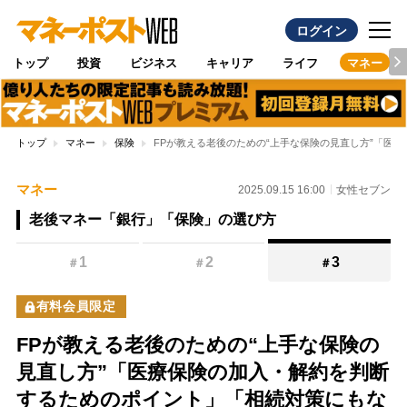
ログイン
トップ
投資
ビジネス
キャリア
ライフ
マネー
トップ
マネー
保険
FPが教える老後のための“上手な保険の見直し方”「医
マネー
2025.09.15 16:00
女性セブン
老後マネー「銀行」「保険」の選び方
1
2
3
＃
＃
＃
有料会員限定
FPが教える老後のための“上手な保険の
見直し方”「医療保険の加入・解約を判断
するためのポイント」「相続対策にもな