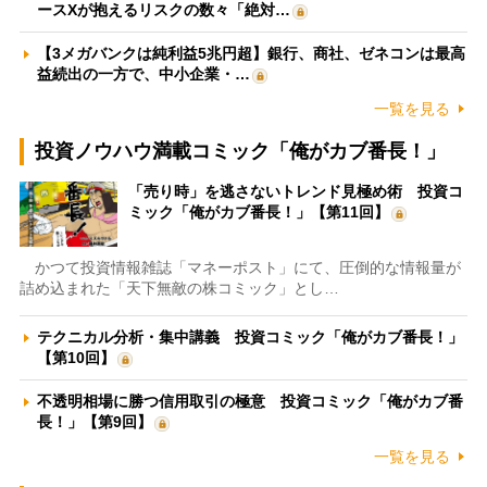
ースXが抱えるリスクの数々「絶対…
【3メガバンクは純利益5兆円超】銀行、商社、ゼネコンは最高
益続出の一方で、中小企業・…
一覧を見る
投資ノウハウ満載コミック「俺がカブ番長！」
「売り時」を逃さないトレンド見極め術 投資コ
ミック「俺がカブ番長！」【第11回】
かつて投資情報雑誌「マネーポスト」にて、圧倒的な情報量が
詰め込まれた「天下無敵の株コミック」とし…
テクニカル分析・集中講義 投資コミック「俺がカブ番長！」
【第10回】
不透明相場に勝つ信用取引の極意 投資コミック「俺がカブ番
長！」【第9回】
一覧を見る