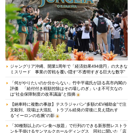
ジャングリア沖縄、開業1周年で「経済効果494億円」の大きな
ミスリード 事業の苦戦を覆い隠す“不透明すぎる巨大な数字”
「何がやりたいのか分からない」竹中平蔵氏が語る高市内閣の
評価 「給付付き税額控除はその場しのぎ」いま不可欠なの
は“社会保障制度の改革議論”と指摘
【納車時に複数の事故】テスラジャパン“多額のEV補助金”で注
文殺到、現場は大混乱 トラブル続発の背後に見え隠れす
る“イーロンの右腕”の影
「30種類以上のパン食べ放題」で行列のできる新形態レストラ
ンを手掛けるサンマルクホールディングス 同社に聞いた「店