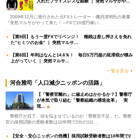
入れたプライスレスな経験 ｜ 突然マルサがや…
2009年12月に発行された元FXトレーダー・磯貝清明氏の著書
『突然マルサがやって来た！～FXで10億円稼い…
【第9回】もう一度FXでリベンジ！ 種銭は差し押さえを免れ
た”ヒミツのお金” ｜ 突然マルサ…
【第8回】年利はなんと14.6％！ 毎日5万円超の延滞税が積み
上がっていく ｜ 突然マルサ…
一覧を見る
河合雅司「人口減少ニッポンの活路」
【「警察官離れ」に歯止めはかかるか？】警察庁
が本気で取り組む「警察組織の構造改革」 実
現…
警察庁が目下、頭を悩ませているのが「警察官不足」だ。警察
官の採用試験の受験者数は10年間で2分の1以…
【安全・安心ニッポンの危機】採用試験受験者数は10年間で2