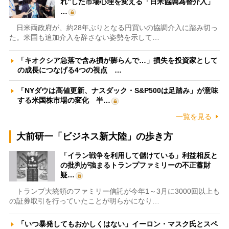
れ”した市場心理を変える「日米協調為替介入」
…
日米両政府が、約28年ぶりとなる円買いの協調介入に踏み切っ
た。米国も追加介入を辞さない姿勢を示して…
「キオクシア急落で含み損が膨らんで…」損失を投資家として
の成長につなげる4つの視点 …
「NYダウは高値更新、ナスダック・S&P500は足踏み」が意味
する米国株市場の変化 半…
一覧を見る
大前研一「ビジネス新大陸」の歩き方
「イラン戦争を利用して儲けている」利益相反と
の批判が強まるトランプファミリーの不正蓄財
疑…
トランプ大統領のファミリー信託が今年1～3月に3000回以上も
の証券取引を行っていたことが明らかになり…
「いつ暴発してもおかしくはない」イーロン・マスク氏とスペ