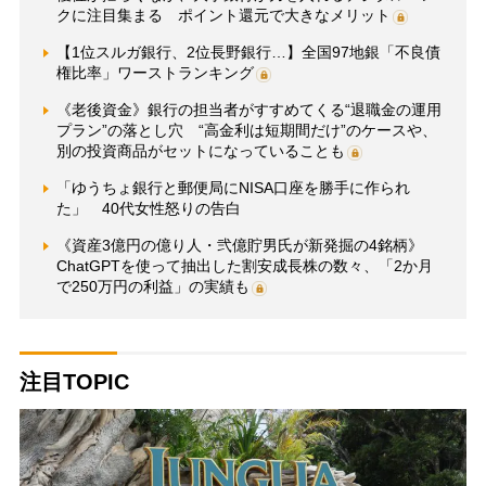
クに注目集まる ポイント還元で大きなメリット
【1位スルガ銀行、2位長野銀行…】全国97地銀「不良債
権比率」ワーストランキング
《老後資金》銀行の担当者がすすめてくる“退職金の運用
プラン”の落とし穴 “高金利は短期間だけ”のケースや、
別の投資商品がセットになっていることも
「ゆうちょ銀行と郵便局にNISA口座を勝手に作られ
た」 40代女性怒りの告白
《資産3億円の億り人・弐億貯男氏が新発掘の4銘柄》
ChatGPTを使って抽出した割安成長株の数々、「2か月
で250万円の利益」の実績も
注目TOPIC