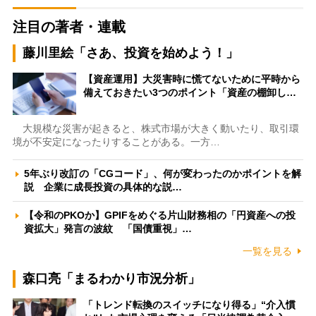
注目の著者・連載
藤川里絵「さあ、投資を始めよう！」
【資産運用】大災害時に慌てないために平時から
備えておきたい3つのポイント「資産の棚卸し…
大規模な災害が起きると、株式市場が大きく動いたり、取引環
境が不安定になったりすることがある。一方…
5年ぶり改訂の「CGコード」、何が変わったのかポイントを解
説 企業に成長投資の具体的な説…
【令和のPKOか】GPIFをめぐる片山財務相の「円資産への投
資拡大」発言の波紋 「国債重視」…
一覧を見る
森口亮「まるわかり市況分析」
「トレンド転換のスイッチになり得る」“介入慣