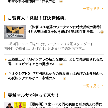
明かされる柳瀬健一・代表の思…
一覧を見る
古賀真人「発掘！好決算銘柄」
《株価34％急落のワークマンに特大反転の期待》
6月の売上低迷を吹き飛ばす第1四半期決算、…
6月3日に8330円をつけたワークマン（東証スタンダード・
7564）の株価は、わずか1カ月あまりで約34％下落…
三菱重工が「AIインフラの新たな主役」として再評価される気
運 エヌビディアとの提携でAI…
キオクシアHD「7万円割れからの急反発」は再びの上昇局面へ
の反転シグナルか？ 市場のムー…
一覧を見る
突然マルサがやって来た！
【最終回】1億6000万円の負債と引き換えに手に