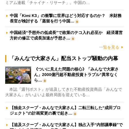
ミアム連載「チャイナ・リサーチ」。中国の…
中国「Kimi K3」の衝撃に世界はどう対応するのか？ 米財務
長官が検討する「蒸留を行う中国…
中国経済“予想外の低成長”で政策のテコ入れ必至か 経済運営
方針の修正で成長加速が予想さ…
一覧を見る
「みんなで大家さん」配当ストップ騒動の内幕
《ついに見えた問題の核心》「みんなで大家さ
ん」2000億円超不動産投資トラブル“異常なく
ら…
本誌『週刊ポスト』が追及してきた不動産投資商品「みんなで
大家さん」がいよいよ最終局面を迎えている…
【独走スクープ・みんなで大家さん】二転三転した“成田プロ
ジェクト”の計画変更の裏で起き…
【追及スクープ・みんなで大家さん】独占入手“内部議事録”で