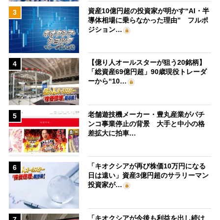
資産10億円超の投資家が明かす“AI・半
3
導体相場に乗らなかった理由” フルポ
ジション…
【億り人オールスターが狙う20銘柄】
4
「総資産69億円超」90歳現役トレーダ
ーから“10…
老舗遊技機メーカー・豊丸産業がパチ
5
ンコ事業停止の背景 大手と中小の格
差拡大に拍車…
「キオクシアが再び株価10万円になる
6
日は遠い」資産3億円超のサラリーマン
投資家が…
「キオクシアが今後も利益を出し続け
7