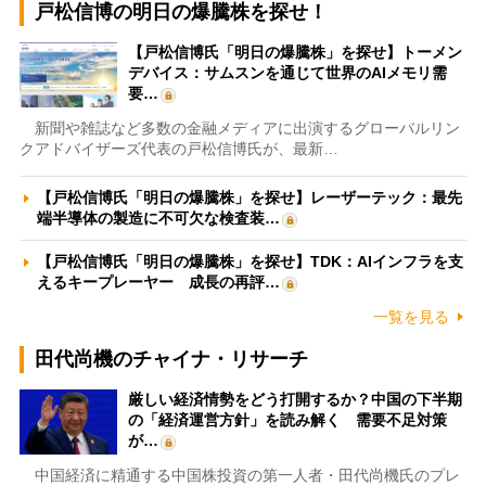
戸松信博の明日の爆騰株を探せ！
【戸松信博氏「明日の爆騰株」を探せ】トーメン
デバイス：サムスンを通じて世界のAIメモリ需
要…
新聞や雑誌など多数の金融メディアに出演するグローバルリン
クアドバイザーズ代表の戸松信博氏が、最新…
【戸松信博氏「明日の爆騰株」を探せ】レーザーテック：最先
端半導体の製造に不可欠な検査装…
【戸松信博氏「明日の爆騰株」を探せ】TDK：AIインフラを支
えるキープレーヤー 成長の再評…
一覧を見る
田代尚機のチャイナ・リサーチ
厳しい経済情勢をどう打開するか？中国の下半期
の「経済運営方針」を読み解く 需要不足対策
が…
中国経済に精通する中国株投資の第一人者・田代尚機氏のプレ