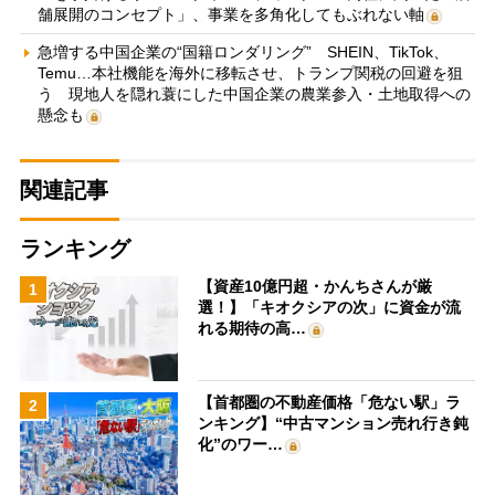
舗展開のコンセプト」、事業を多角化してもぶれない軸
急増する中国企業の“国籍ロンダリング” SHEIN、TikTok、
Temu…本社機能を海外に移転させ、トランプ関税の回避を狙
う 現地人を隠れ蓑にした中国企業の農業参入・土地取得への
懸念も
関連記事
ランキング
【資産10億円超・かんちさんが厳
1
選！】「キオクシアの次」に資金が流
れる期待の高…
【首都圏の不動産価格「危ない駅」ラ
2
ンキング】“中古マンション売れ行き鈍
化”のワー…