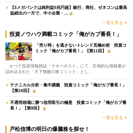
【3メガバンクは純利益5兆円超】銀行、商社、ゼネコンは最高
益続出の一方で、中小企業・…
一覧を見る
投資ノウハウ満載コミック「俺がカブ番長！」
「売り時」を逃さないトレンド見極め術 投資コ
ミック「俺がカブ番長！」【第11回】
かつて投資情報雑誌「マネーポスト」にて、圧倒的な情報量が
詰め込まれた「天下無敵の株コミック」とし…
テクニカル分析・集中講義 投資コミック「俺がカブ番長！」
【第10回】
不透明相場に勝つ信用取引の極意 投資コミック「俺がカブ番
長！」【第9回】
一覧を見る
戸松信博の明日の爆騰株を探せ！