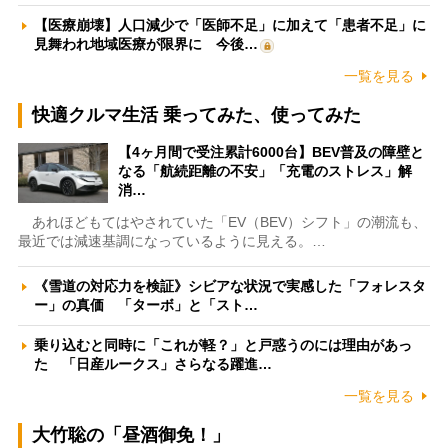
【医療崩壊】人口減少で「医師不足」に加えて「患者不足」に
見舞われ地域医療が限界に 今後…
一覧を見る
快適クルマ生活 乗ってみた、使ってみた
【4ヶ月間で受注累計6000台】BEV普及の障壁と
なる「航続距離の不安」「充電のストレス」解
消…
あれほどもてはやされていた「EV（BEV）シフト」の潮流も、
最近では減速基調になっているように見える。…
《雪道の対応力を検証》シビアな状況で実感した「フォレスタ
ー」の真価 「ターボ」と「スト…
乗り込むと同時に「これが軽？」と戸惑うのには理由があっ
た 「日産ルークス」さらなる躍進…
一覧を見る
大竹聡の「昼酒御免！」