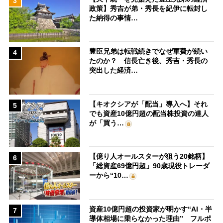
3
政策】秀吉が弟・秀長を紀伊に転封し
た納得の事情…
豊臣兄弟は転戦続きでなぜ軍費が続い
4
たのか？ 信長亡き後、秀吉・秀長の
突出した経済…
【キオクシアが「配当」導入へ】それ
5
でも資産10億円超の配当株投資の達人
が「買う…
【億り人オールスターが狙う20銘柄】
6
「総資産69億円超」90歳現役トレーダ
ーから“10…
資産10億円超の投資家が明かす“AI・半
7
導体相場に乗らなかった理由” フルポ