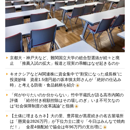
京都大・神戸大など、難関国立大学の総合型選抜が続々と廃
止 「推薦入試の拡大」報道と現実の乖離はなぜ起きるのか
キオクシアなどAI関連株に資金集中で“割安になった成長株”に
投資妙味 資産1.5億円超の坂本慎太郎さんが「絶好の仕込み
時」と考える防衛・食品銘柄を紹介
「何がやりたいのか分からない」竹中平蔵氏が語る高市内閣の
評価 「給付付き税額控除はその場しのぎ」いま不可欠なの
は“社会保障制度の改革議論”と指摘
【土俵に埋まるカネ】大の里、豊昇龍が黒星続きの名古屋場所
は「懸賞金2826万円」が下位力士に渡り「今日はみんなで焼肉
だ！」 金星4個配給で協会は年96万円の支出増に