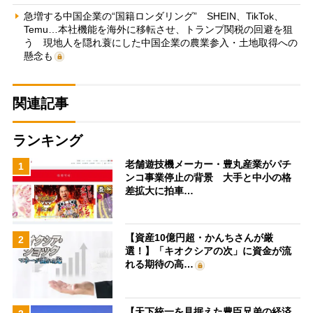
急増する中国企業の“国籍ロンダリング” SHEIN、TikTok、
Temu…本社機能を海外に移転させ、トランプ関税の回避を狙
う 現地人を隠れ蓑にした中国企業の農業参入・土地取得への
懸念も
関連記事
ランキング
老舗遊技機メーカー・豊丸産業がパチ
1
ンコ事業停止の背景 大手と中小の格
差拡大に拍車…
【資産10億円超・かんちさんが厳
2
選！】「キオクシアの次」に資金が流
れる期待の高…
【天下統一を見据えた豊臣兄弟の経済