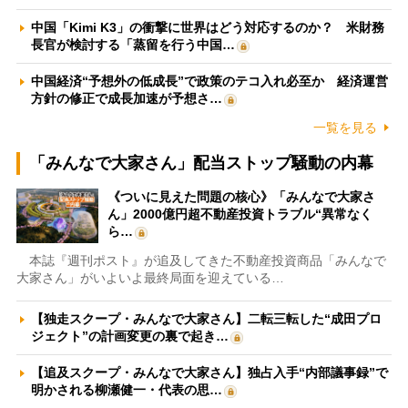
中国「Kimi K3」の衝撃に世界はどう対応するのか？ 米財務
長官が検討する「蒸留を行う中国…
中国経済“予想外の低成長”で政策のテコ入れ必至か 経済運営
方針の修正で成長加速が予想さ…
一覧を見る
「みんなで大家さん」配当ストップ騒動の内幕
《ついに見えた問題の核心》「みんなで大家さ
ん」2000億円超不動産投資トラブル“異常なく
ら…
本誌『週刊ポスト』が追及してきた不動産投資商品「みんなで
大家さん」がいよいよ最終局面を迎えている…
【独走スクープ・みんなで大家さん】二転三転した“成田プロ
ジェクト”の計画変更の裏で起き…
【追及スクープ・みんなで大家さん】独占入手“内部議事録”で
明かされる柳瀬健一・代表の思…