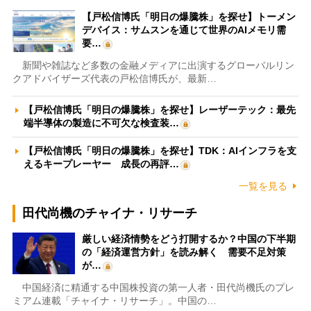
【戸松信博氏「明日の爆騰株」を探せ】トーメン
デバイス：サムスンを通じて世界のAIメモリ需
要…
新聞や雑誌など多数の金融メディアに出演するグローバルリン
クアドバイザーズ代表の戸松信博氏が、最新…
【戸松信博氏「明日の爆騰株」を探せ】レーザーテック：最先
端半導体の製造に不可欠な検査装…
【戸松信博氏「明日の爆騰株」を探せ】TDK：AIインフラを支
えるキープレーヤー 成長の再評…
一覧を見る
田代尚機のチャイナ・リサーチ
厳しい経済情勢をどう打開するか？中国の下半期
の「経済運営方針」を読み解く 需要不足対策
が…
中国経済に精通する中国株投資の第一人者・田代尚機氏のプレ
ミアム連載「チャイナ・リサーチ」。中国の…