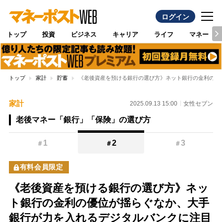
ログイン
トップ
投資
ビジネス
キャリア
ライフ
マネー
トップ
家計
貯蓄
《老後資産を預ける銀行の選び方》ネット銀行の金利の優
家計
2025.09.13 15:00
女性セブン
老後マネー「銀行」「保険」の選び方
1
2
3
＃
＃
＃
有料会員限定
《老後資産を預ける銀行の選び方》ネッ
ト銀行の金利の優位が揺らぐなか、大手
銀行が力を入れるデジタルバンクに注目