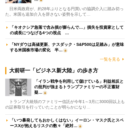
日米両政府が、約28年ぶりとなる円買いの協調介入に踏み切っ
た。米国も追加介入を辞さない姿勢を示して…
「キオクシア急落で含み損が膨らんで…」損失を投資家として
の成長につなげる4つの視点 …
「NYダウは高値更新、ナスダック・S&P500は足踏み」が意味
する米国株市場の変化 半…
一覧を見る
大前研一「ビジネス新大陸」の歩き方
「イラン戦争を利用して儲けている」利益相反と
の批判が強まるトランプファミリーの不正蓄財
疑…
トランプ大統領のファミリー信託が今年1～3月に3000回以上も
の証券取引を行っていたことが明らかになり…
「いつ暴発してもおかしくはない」イーロン・マスク氏とスペ
ースXが抱えるリスクの数々「絶対…