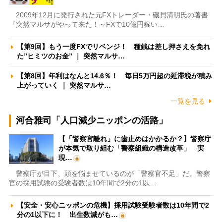
2009年12月に発行された元FXトレーダー・磯貝清明氏の著書
『突然マルサがやって来た！～FXで10億円稼い…
【第9回】もう一度FXでリベンジ！ 種銭は差し押さえを免れ
た”ヒミツのお金” ｜ 突然マルサ…
【第8回】年利はなんと14.6％！ 毎日5万円超の延滞税が積み
上がっていく ｜ 突然マルサ…
一覧を見る
河合雅司「人口減少ニッポンの活路」
【「警察官離れ」に歯止めはかかるか？】警察庁
が本気で取り組む「警察組織の構造改革」 実
現…
警察庁が目下、頭を悩ませているのが「警察官不足」だ。警察
官の採用試験の受験者数は10年間で2分の1以…
【安全・安心ニッポンの危機】採用試験受験者数は10年間で2
分の1以下に！ 出生数減がも…