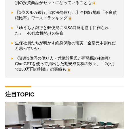
別の投資商品がセットになっていることも
【1位スルガ銀行、2位長野銀行…】全国97地銀「不良債
権比率」ワーストランキング
「ゆうちょ銀行と郵便局にNISA口座を勝手に作られ
た」 40代女性怒りの告白
生保社員たちが明かす終身保険の現実「全部元本割れだ
と思っていい」
《資産3億円の億り人・弐億貯男氏が新発掘の4銘柄》
ChatGPTを使って抽出した割安成長株の数々、「2か月
で250万円の利益」の実績も
注目TOPIC