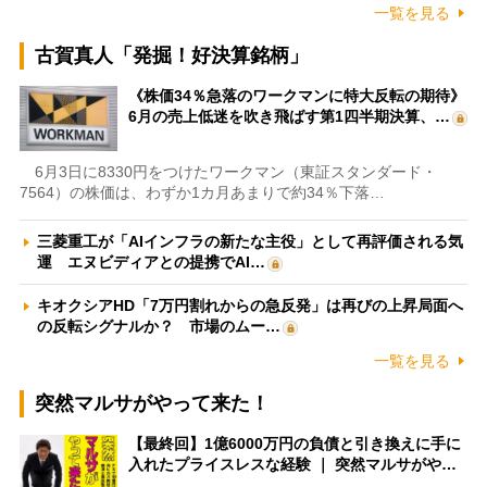
一覧を見る
古賀真人「発掘！好決算銘柄」
《株価34％急落のワークマンに特大反転の期待》
6月の売上低迷を吹き飛ばす第1四半期決算、…
6月3日に8330円をつけたワークマン（東証スタンダード・
7564）の株価は、わずか1カ月あまりで約34％下落…
三菱重工が「AIインフラの新たな主役」として再評価される気
運 エヌビディアとの提携でAI…
キオクシアHD「7万円割れからの急反発」は再びの上昇局面へ
の反転シグナルか？ 市場のムー…
一覧を見る
突然マルサがやって来た！
【最終回】1億6000万円の負債と引き換えに手に
入れたプライスレスな経験 ｜ 突然マルサがや…