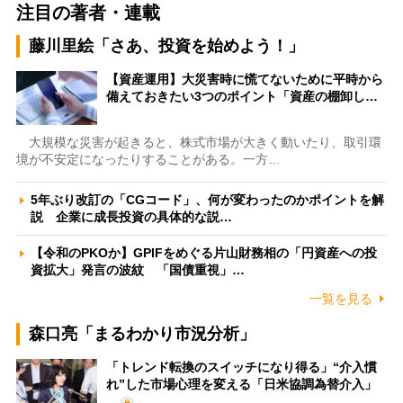
注目の著者・連載
藤川里絵「さあ、投資を始めよう！」
【資産運用】大災害時に慌てないために平時から
備えておきたい3つのポイント「資産の棚卸し…
大規模な災害が起きると、株式市場が大きく動いたり、取引環
境が不安定になったりすることがある。一方…
5年ぶり改訂の「CGコード」、何が変わったのかポイントを解
説 企業に成長投資の具体的な説…
【令和のPKOか】GPIFをめぐる片山財務相の「円資産への投
資拡大」発言の波紋 「国債重視」…
一覧を見る
森口亮「まるわかり市況分析」
「トレンド転換のスイッチになり得る」“介入慣
れ”した市場心理を変える「日米協調為替介入」
…